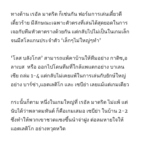
ทางด้าน เรอัล มาดริด ก็เช่นกัน ฟอร์มการเล่นเดี๋ยวดี
เดี๋ยวร้าย มีลักษณะเฉพาะตัวตรงที่เล่นได้สุดยอดในการ
เจอกับทีมหัวตาตรางด้วยกัน แต่กลับไปไม่เป็นในเกมเล็ก
จนมีสโลแกนประจำตัว ‘เล็กๆไม่ใหญ่ๆทำ’
‘โลส บลังโกส’ สามารถแพ้คาบ้านให้ทีมอย่าง กาดิซ,อ
ลาเบส หรือ ออกไปโดนทีมที่ใกล้แพแตกอย่าง บาเลน
เซีย ถล่ม 1-4 แต่กลับไม่เคยแพ้ในการเล่นกับยักษ์ใหญ่
อย่าง บาร์ซ่า,แอตเลติโก และ เซบีย่า เลยแม้แต่เกมเดียว
กระนั้นก็ตาม หนึ่งในเกมใหญ่ที่ เรอัล มาดริด ไม่แพ้ แต่
นับได้ว่าพลาดมหันต์ ก็คือเกมเสมอ เซบีย่า ในบ้าน 2-2
ซึ่งทำให้พวกเขาชวดแซงขึ้นนำจ่าฝูง ต่อลมหายใจให้
แอตเลติโก อย่างหวุดหวิด