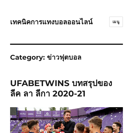
เทคนิคการแทงบอลออนไลน์
เมนู
Category:
ข่าวฟุตบอล
UFABETWINS บทสรุปของ
ลีค ลา ลีกา 2020-21