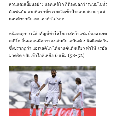
ส่วนแชมเปี้ยนอย่าง แอตเลติโก ก็ต้องบอกว่าระบมไปทั่ว
ตัวเช่นกัน จากทีแรกที่ควรจะวิ่งเข้าป้ายแบบสบายๆ แต่
ตอนท้ายกลับแทบเอาตัวไม่รอด
หนึ่งเหตุการณ์สำคัญที่ทำให้โอกาสคว้าแชมป์ของ แอต
เลติโก สั่นคลอนคือการลงเล่นกับ เลบันเต้ 2 นัดติดต่อกัน
ซึ่งปรากฏว่า แอตเลติโก ได้มาแค่แต้มเดียว ทำให้ เรอัล
มาดริด ขยับเข้าใกล้เหลือ 6 แต้ม (58-52)