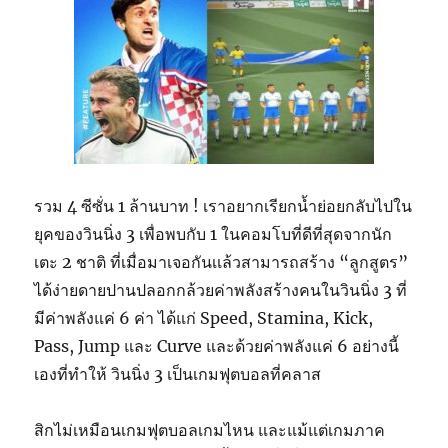
รวม 4 ซีซั่น 1 ล้านบาท ! เราอยากเรียกน้ำย่อยกลับไปใน
ยุคของวินนิ่ง 3 เพื่อพบกับ 1 ในคอมโบที่ดีที่สุดจากนัก
เตะ 2 ชาติ ที่เมื่อมาเจอกันเเล้วสามารถสร้าง “ลูกสูตร”
ได้ง่ายดายปานปลอกกล้วยค่าพลังสร้างคนในวินนิ่ง 3 ที่
มีค่าพลังแค่ 6 ค่า ได้แก่ Speed, Stamina, Kick,
Pass, Jump และ Curve และด้วยค่าพลังแค่ 6 อย่างนี้
เองที่ทำให้ วินนิ่ง 3 เป็นเกมฟุตบอลที่คลาส
สิกไม่เหมือนเกมฟุตบอลเกมไหน และแม้แต่เกมภาค