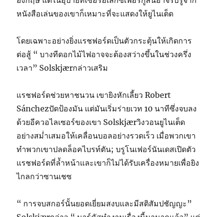
หนังสือเล่นของเขาก็เหมาะที่จะแสดงให้ยูไนเต็ด
โดยเฉพาะอย่างยิ่งแรชฟอร์ดเป็นตัวกระตุ้นให้เกิดการ
ต่อสู้ “ บางทีดอกไม้ไฟอาจจะต้องสว่างขึ้นในช่วงครึ่ง
เวลา” Solskjærกล่าวเสริม
แรชฟอร์ดช่วยหาชนวน เขายิงหักเลี้ยว Robert
Sánchezปัดป้องมัน แต่มันเริ่มร่ายเวท 10 นาทีซึ่งจบลง
ด้วยอีควอไลเซอร์ของเขา Solskjærวิงวอนยูไนเต็ด
อย่างสม่ำเสมอให้เคลื่อนบอลอย่างรวดเร็ว เมื่อพวกเขา
ทำพวกเขาปลดล็อคไบรท์ตัน; บรูโนเฟอร์นันเดสเปิดตัว
แรชฟอร์ดที่ล้ำหน้าและเขาก็ไม่ได้รับเครื่องหมายเพื่อยิง
ไกลกว่าซานเชซ
“ การจบสกอร์นั้นยอดเยี่ยมสงบและมีสติสัมปชัญญะ”
Solskjærกล่าว “ มาร์คัสทำงานเรื่องนี้มามากแล้ว” แต่