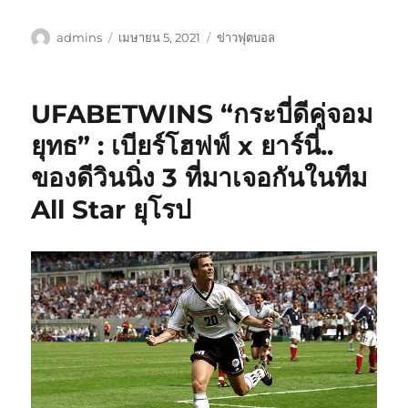
ผู้
เขียน
หมวด
admins
เมษายน 5, 2021
ข่าวฟุตบอล
เขียน
เมื่อ
หมู่
UFABETWINS “กระบี่ดีคู่จอม
ยุทธ” : เบียร์โฮฟฟ์ x ยาร์นี่..
ของดีวินนิ่ง 3 ที่มาเจอกันในทีม
All Star ยุโรป