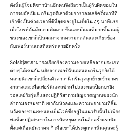
ดังนั้นผู้โจมตีชาวบ้านอีกคนจึงถือว่าเป็นผู้รับผิดชอบใน
การจบอัลเบียน กรีนวูดตีเสาด้วยการวอลเลย์ครึ่งนาทีที่
เก้าซึ่งเป็นช่วงเวลาที่ดีที่สุดของยูไนเต็ดใน 45 นาทีแรก
เมื่อไบรท์ตันมีความคิดมากขึ้นและมีแผลที่มากขึ้น แต่ผู้
ชนะของเขาก็เป็นผลมาจากความกดดันและเกี่ยวข้อง
กับเฟอร์นานเดสที่แพร่หลายอีกครั้ง
Solskjærสามารถเรียกร้องความช่วยเหลือจากประเภท
ต่างๆได้เช่นกัน หลังจากเฟอร์นันเดสและกรีนวูดยิงได้
หลายนัดเขาก็เปลี่ยนตัวคาวานี กรีนวูดถูกย้ายเข้ามาตร
งกลางและเมื่อเฟอร์นันเดสข้ามไปและพอลป็อกบายิง
วอลเลย์วัยรุ่นก็แสดงปฏิกิริยาตามสัญชาตญาณของนัก
ล่าตามธรรมชาติ เขาก้มหัวลงและความพยายามที่สิ้น
หวังของซานเชซและเบ็นไวท์ซึ่งอยู่ในแนวรับนั้นไม่เพียง
พอที่จะปฏิเสธเขาในการนัดหยุดงานในลีกครั้งแรกนับ
ตั้งแต่เดือนธันวาคม “ เมื่อเขาได้ประตูเหล่านั้นคุณจะรู้