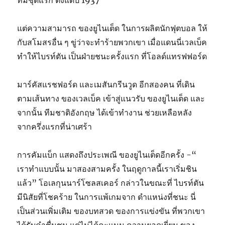
แต่ความสามารถ ของยูไนเต็ด ในการผลิตนักฟุตบอล ให้
กับสโมสรอื่น ๆ ขู่ว่าจะทำร้ายพวกเขา เมื่อแดนนี่เวลเบ็ค
ทำให้ไบรท์ตัน เป็นฝ่ายชนะครั้งแรก ที่โอลด์แทรฟฟอร์ด
มาร์คัสแรชฟอร์ด และเมสันกรีนวูด อีกสองคน ที่เดิน
ตามเส้นทาง ของเวลเบ็ค เข้าสู่แนวรับ ของยูไนเต็ด และ
จากนั้น ทีมชาติอังกฤษ ได้เข้าทำงาน ช่วยเหลือหลัง
จากครึ่งแรกที่น่าเศร้า
การคัมแบ็ก แสดงถึงประเพณี ของยูไนเต็ดอีกครั้ง -“
เราทำแบบนั้น มาสองสามครั้ง ในฤดูกาลนี้เราเริ่มชิน
แล้ว” โอเลกุนนาร์โซลสเคอร์ กล่าวในขณะที่ ไบรท์ตัน
มีนิสัยที่โชคร้าย ในการแพ้เกมจาก ตำแหน่งที่ชนะ นี่
เป็นส่วนเพิ่มเติม ของบทสวด ของการแข่งขัน ที่พวกเขา
ได้รับคำชื่นชม แต่ไม่ได้คะแนน ความยอดเยี่ยม ของ