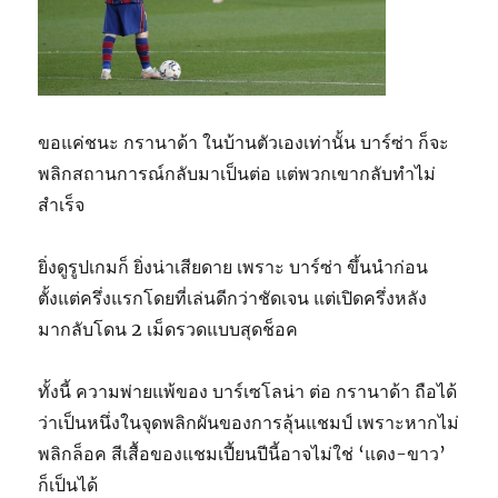
ขอแค่ชนะ กรานาด้า ในบ้านตัวเองเท่านั้น บาร์ซ่า ก็จะ
พลิกสถานการณ์กลับมาเป็นต่อ แต่พวกเขากลับทำไม่
สำเร็จ
ยิ่งดูรูปเกมก็ ยิ่งน่าเสียดาย เพราะ บาร์ซ่า ขึ้นนำก่อน
ตั้งแต่ครึ่งแรกโดยที่เล่นดีกว่าชัดเจน แต่เปิดครึ่งหลัง
มากลับโดน 2 เม็ดรวดแบบสุดช็อค
ทั้งนี้ ความพ่ายแพ้ของ บาร์เซโลน่า ต่อ กรานาด้า ถือได้
ว่าเป็นหนึ่งในจุดพลิกผันของการลุ้นแชมป์ เพราะหากไม่
พลิกล็อค สีเสื้อของแชมเปี้ยนปีนี้อาจไม่ใช่ ‘แดง-ขาว’
ก็เป็นได้