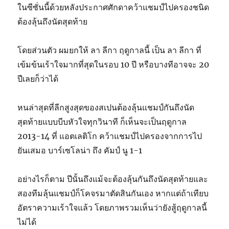
ในซีซั่นนี้ด้วยหลังประกาศศักดาคว้าแชมป์ไปครองชนิด
ต้องลุ้นถึงนัดสุดท้าย
โดยส่วนตัว ผมยกให้ ลา ลีกา ฤดูกาลนี้ เป็น ลา ลีกา ที่
เข้มข้นเร้าใจมากที่สุดในรอบ 10 ปี หรือบางทีอาจจะ 20
ปีเลยก็ว่าได้
หนล่าสุดที่ลีกสูงสุดของสเปนต้องลุ้นแชมป์กันถึงนัด
สุดท้ายแบบบีบหัวใจทุกวินาที ก็เห็นจะเป็นฤดูกาล
2013-14 ที่ แอตเลติโก คว้าแชมป์ไปครองจากการไป
ยันเสมอ บาร์เซโลน่า ถึง คัมป์ นู 1-1
อย่างไรก็ตาม ปีนั้นถึงแม้จะต้องลุ้นกันถึงนัดสุดท้ายและ
สองทีมลุ้นแชมป์ก็โคจรมาตัดสินกันเอง หากแต่ถ้าเทียบ
อัตราความเร้าใจแล้ว โดยภาพรวมเห็นว่ายังสู้ฤดูกาลนี้
ไม่ได้