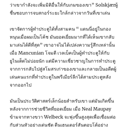
ว่าเขากำลังจะเพิ่มมิติอื่นให้กับเกมของเขา” Solskjærผู้
ชื่นชอบการจบสกอร์ระยะใกล้กล่าวจากวันที่เขาเล่น
เขาจัดการผู้ทำประตูได้ทั้งสามคน “ แดนนี่อยู่ในกอง
หนุนเมื่อผมเป็นโค้ช มันยอดเยี่ยมมากที่ได้เห็นเขากลับ
มาเล่นได้ดีที่สุด” เขาอาจไม่ได้เปล่งความรู้สึกเหล่านั้น
เมื่อ Mancunian โจมตี เวลเบ็คเป็นผู้ทำประตูให้กับ
ยูไนเต็ดไม่บ่อยนัก แต่มีความเชี่ยวชาญในการทำประตู
จากการกลับไปสู่สโมสรเก่าของเขาและกลายเป็นอดีตผู้
เล่นคนแรกที่ทำประตูในพรีเมียร์ลีกได้สามประตูหลัง
จากออกไป
มันเป็นประวัติศาสตร์เล็กน้อยสำหรับเขา แต่มันเกิดขึ้น
หลังจากการช่วยชีวิตที่ยอดเยี่ยม เมื่อ Neal Maupay
ข้ามจากทางขวา Welbeck จะพุ่งขึ้นสูงสุดเพื่อเชื่อมต่อ
กับส่วนหัวอย่างเด่นชัด ดีนเฮนเดอร์สันตอบโต้อย่าง