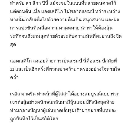
สำหรับ ลา ลีกา ปีนี้ แม้จะจบในแบบที่หลายคนคาดไว้
แต่ตอนต้น เมื่อ แอตเลติโก ไม่พลาดแชมป์ ทว่าระหว่าง
ทางนั้น กลับเต็มไปด้วยความตื่นเต้น สนุกสนาน และผล
การแข่งขันที่เหลือความคาดหมาย นำพาให้ต้องลุ้น
ระทึกจนถึงเกมสุดท้ายด้วยระดับความมันที่ทะยานถึงขีด
สุด
แอตเลติโก ลงเอยด้วยการเป็นแชมป์ นี่คือแชมป์สมัยที่
11 และเป็นอีกครั้งที่พวกเขาคว้ามาครองอย่างใจหายใจ
คว่ำ
เรอัล มาดริด ทำหน้าที่ผู้ไล่ล่าได้อย่างสมบูรณ์แบบ พวก
เขาต่อสู้อย่างหนักจนกลับมามีลุ้นแชมป์ถึงนัดสุดท้าย
ท่ามกลางปัญหาผู้เล่นบาดเจ็บรุมเร้ามากมายที่แทบจะ
ถูกบันทึกไว้เป็นสถิติโลก