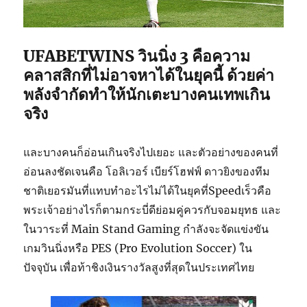
UFABETWINS วินนิ่ง 3 คือความ
คลาสสิกที่ไม่อาจหาได้ในยุคนี้ ด้วยค่า
พลังจำกัดทำให้นักเตะบางคนเทพเกิน
จริง
และบางคนก็อ่อนเกินจริงไปเยอะ และตัวอย่างของคนที่
อ่อนลงชัดเจนคือ โอลิเวอร์ เบียร์โฮฟฟ์ ดาวยิงของทีม
ชาติเยอรมันที่แทบทำอะไรไม่ได้ในยุคที่Speedเร็วคือ
พระเจ้าอย่างไรก็ตามกระบี่ดีย่อมคู่ควรกับจอมยุทธ และ
ในวาระที่ Main Stand Gaming กำลังจะจัดแข่งขัน
เกมวินนิ่งหรือ PES (Pro Evolution Soccer) ใน
ปัจจุบัน เพื่อท้าชิงเงินรางวัลสูงที่สุดในประเทศไทย