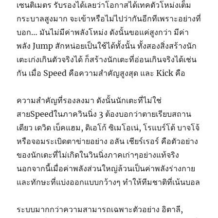
เซนติเมตร รับรองได้เลยว่าโอกาสได้เทคตัวโหม่งเต็ม
กระบาลสูงมาก จะเข้าหรือไม่ไปว่ากันอีกทีเพราะอย่างที่
บอก… มันไม่มีค่าพลังโหม่ง ดังนั้นขอแค่สูงกว่า มีค่า
พลัง Jump สักหน่อยเป็นใช้ได้ทั้งนั้น ทั้งสองสิ่งสร้างนัก
เตะเก่งเกินตัวจริงได้ ก็สร้างนักเตะที่อ่อนเกินจริงได้เช่น
กัน เมื่อ Speed คือความสำคัญสูงสุด และ Kick คือ
ความสำคัญที่รองลงมา ดังนั้นนักเตะที่ไม่ใช่
สายSpeedในภาควินนิ่ง 3 ต้องบอกว่าตายเรียบสถาน
เดียว เดวิด เบ็คแฮม, ดิเอโก้ ซิเมโอเน่, โรแบร์โต้ บาจโจ้
หรือจอมระเบิดตาข่ายอย่าง อลัน เชียร์เรอร์ คือตัวอย่าง
ของนักเตะที่ไม่เกิดในวินนิ่งภาคเก่าๆอย่างแท้จริง
นอกจากนี้เมื่อค่าพลังส่วนใหญ่ล้วนเป็นค่าพลังร่างกาย
และทักษะที่แบ่งออกแบบกว้างๆ ทำให้ทีมชาติที่เน้นบอล
ระบบมากกว่าความสามารถเฉพาะตัวอย่าง อิตาลี,