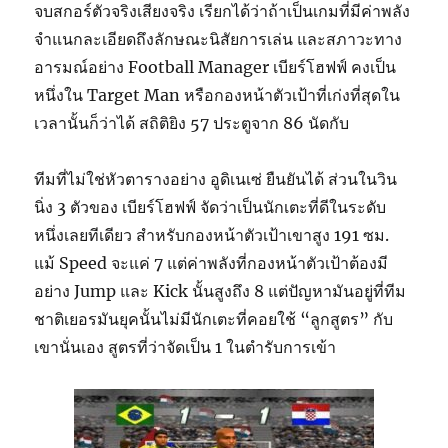
จบสกอร์ตัวจริงเสียงจริง เรียกได้ว่าถ้าเป็นเกมที่มีค่าพลัง
จำแนกละเอียดถึงลักษณะนิสัยการเล่น และสภาวะทาง
อารมณ์อย่าง Football Manager เบียร์โฮฟฟ์ คงเป็น
หนึ่งใน Target Man หรือกองหน้าตัวเป้าที่เก่งที่สุดใน
เวลานั้นก็ว่าได้ สถิติยิง 57 ประตูจาก 86 นัดกับ
ทีมที่ไม่ใช่หัวตารางอย่าง อูดิเนเซ่ ยืนยันได้ ส่วนในวิน
นิ่ง 3 ตัวของ เบียร์โฮฟฟ์ จัดว่าเป็นนักเตะที่ดีในระดับ
หนึ่งเลยทีเดียว สำหรับกองหน้าตัวเป้าเขาสูง 191 ซม.
แม้ Speed จะแค่ 7 แต่ค่าพลังที่กองหน้าตัวเป้าต้องมี
อย่าง Jump และ Kick นั้นสูงถึง 8 แต่ปัญหามันอยู่ที่ทีม
ชาติเยอรมันยุคนั้นไม่มีนักเตะที่คอยใช้ “ลูกสูตร” กับ
เขานั่นเอง สูตรที่ว่าจัดเป็น 1 ในตำรับการเข้า