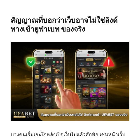
สัญญาณที่บอกว่าเว็บอาจไม่ใช่ลิงค์
ทางเข้ายูฟ่าเบท
ของจริง
บางคนเริ่มเอะใจหลังเปิดเว็บไปแล้วสักพัก เช่นหน้าเว็บ