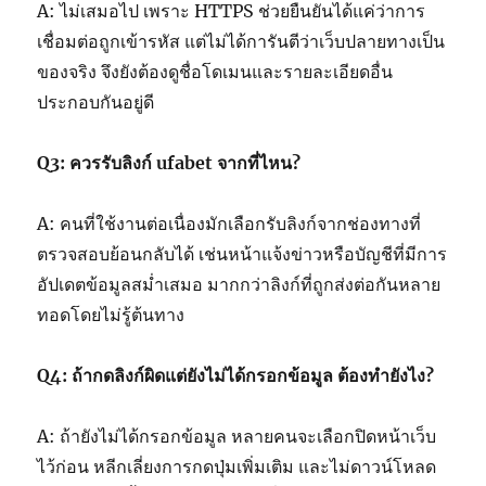
A: ไม่เสมอไป เพราะ HTTPS ช่วยยืนยันได้แค่ว่าการ
เชื่อมต่อถูกเข้ารหัส แต่ไม่ได้การันตีว่าเว็บปลายทางเป็น
ของจริง จึงยังต้องดูชื่อโดเมนและรายละเอียดอื่น
ประกอบกันอยู่ดี
Q3: ควรรับลิงก์
ufabet
จากที่ไหน?
A: คนที่ใช้งานต่อเนื่องมักเลือกรับลิงก์จากช่องทางที่
ตรวจสอบย้อนกลับได้ เช่นหน้าแจ้งข่าวหรือบัญชีที่มีการ
อัปเดตข้อมูลสม่ำเสมอ มากกว่าลิงก์ที่ถูกส่งต่อกันหลาย
ทอดโดยไม่รู้ต้นทาง
Q4: ถ้ากดลิงก์ผิดแต่ยังไม่ได้กรอกข้อมูล ต้องทำยังไง?
A: ถ้ายังไม่ได้กรอกข้อมูล หลายคนจะเลือกปิดหน้าเว็บ
ไว้ก่อน หลีกเลี่ยงการกดปุ่มเพิ่มเติม และไม่ดาวน์โหลด