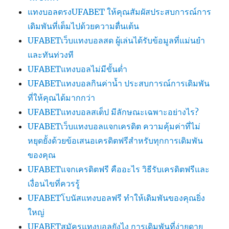
แทงบอลตรงUFABET ให้คุณสัมผัสประสบการณ์การ
เดิมพันที่เต็มไปด้วยความตื่นเต้น
UFABETเว็บแทงบอลสด ผู้เล่นได้รับข้อมูลที่แม่นยำ
และทันท่วงที
UFABETแทงบอลไม่มีขั้นต่ำ
UFABETแทงบอลกินค่าน้ำ ประสบการณ์การเดิมพัน
ที่ให้คุณได้มากกว่า
UFABETแทงบอลสเต็ป มีลักษณะเฉพาะอย่างไร?
UFABETเว็บแทงบอลแจกเครดิต ความคุ้มค่าที่ไม่
หยุดยั้งด้วยข้อเสนอเครดิตฟรีสำหรับทุกการเดิมพัน
ของคุณ
UFABETแจกเครดิตฟรี คืออะไร วิธีรับเครดิตฟรีและ
เงื่อนไขที่ควรรู้
UFABETโบนัสแทงบอลฟรี ทำให้เดิมพันของคุณยิ่ง
ใหญ่
UFABETสมัครแทงบอลยังไง การเดิมพันที่ง่ายดาย