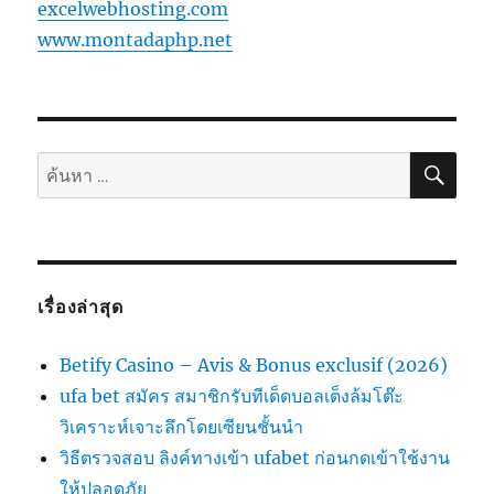
excelwebhosting.com
www.montadaphp.net
ค้นห
ค้นหา:
เรื่องล่าสุด
Betify Casino – Avis & Bonus exclusif (2026)
ufa bet สมัคร สมาชิกรับทีเด็ดบอลเต็งล้มโต๊ะ
วิเคราะห์เจาะลึกโดยเซียนชั้นนำ
วิธีตรวจสอบ ลิงค์ทางเข้า ufabet ก่อนกดเข้าใช้งาน
ให้ปลอดภัย