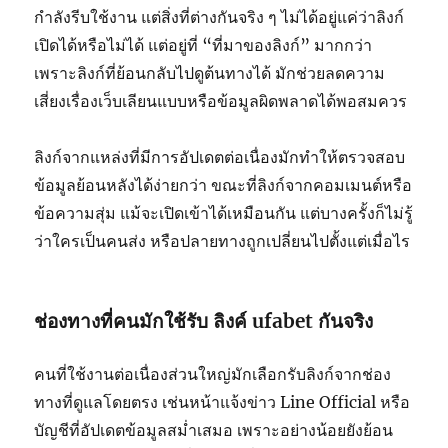
กำลังรีบใช้งาน แต่สิ่งที่ต่างกันจริง ๆ ไม่ได้อยู่แค่ว่าลิงก์
เปิดได้หรือไม่ได้ แต่อยู่ที่ “ที่มาของลิงก์” มากกว่า
เพราะลิงก์ที่ย้อนกลับไปดูต้นทางได้ มักช่วยลดความ
เสี่ยงเรื่องเว็บเลียนแบบหรือข้อมูลผิดพลาดได้พอสมควร
ลิงก์จากแหล่งที่มีการอัปเดตต่อเนื่องมักทำให้ตรวจสอบ
ข้อมูลย้อนหลังได้ง่ายกว่า ขณะที่ลิงก์จากคอมเมนต์หรือ
ข้อความสุ่ม แม้จะเปิดเข้าได้เหมือนกัน แต่บางครั้งก็ไม่รู้
ว่าใครเป็นคนส่ง หรือปลายทางถูกเปลี่ยนไปตั้งแต่เมื่อไร
ช่องทางที่คนมักใช้รับ
ลิงค์ ufabet
กันจริง
คนที่ใช้งานต่อเนื่องส่วนใหญ่มักเลือกรับลิงก์จากช่อง
ทางที่ดูแลโดยตรง เช่นหน้าแจ้งข่าว Line Official หรือ
บัญชีที่อัปเดตข้อมูลสม่ำเสมอ เพราะอย่างน้อยยังย้อน