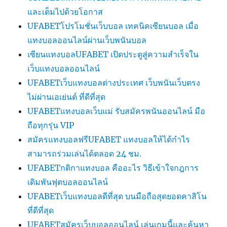
และเต็มไปด้วยโอกาส
UFABETโปรโมชั่นเว็บบอล เทคนิคเซียนบอล เมื่อ
แทงบอลออนไลน์ผ่านเว็บพนันบอล
เซียนแทงบอลUFABET เปิดประตูสู่ความสำเร็จใน
เว็บแทงบอลออนไลน์
UFABETเว็บแทงบอลต่างประเทศ เว็บพนันเว็บตรง
ไม่ผ่านเอเย่นต์ ที่ดีที่สุด
UFABETแทงบอลเว็บแม่ รับสมัครพนันออนไลน์ มือ
ถือทุกรุ่น VIP
สมัครแทงบอลฟรีUFABET แทงบอลให้ได้กำไร
สามารถร่วมเล่นได้ตลอด 24 ชม.
UFABETกติกาแทงบอล คืออะไร วิธีเข้าใจกฎการ
เดิมพันฟุตบอลออนไลน์
UFABETเว็บแทงบอลดีที่สุด บนมือถือสุดยอดคาสิโน
ที่ดีที่สุด
UFABETสมัครเว็บบอลออนไลน์ เล่นเกมนี้และค้นหา