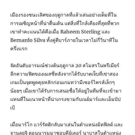
เมืองรองชนะเลิศของฤดูกาลที่แล้วเล่นอย่างเต็มที่ใน
การเผชิญหน้าที่น่าตื่นเต้น แต่สิ่งที่ใกล้เคียงที่สุดที่พวก
เขาทำคะแนนได้คือเมื่อ Raheem Sterling และ
Bernardo Silva ทั้งคู่ตีบาร์ภายในเวลาไม่กี่วินาทีใน
ครึ่งแรก
จัดอันดับอารมณ์ช่วงต้นฤดูกาล 20 สโมสรในพรีเมียร์
ลีกความฟิตของเมสซี่หลังจากได้รับบาดเจ็บที่เข่าสอง
เกมเป็นจุดพูดคุยหลักก่อนเกมทว่ามีเซอร์ไพรส์เล็กๆ
น้อยๆ เมื่อเขาได้รับการเสนอชื่อให้อยู่ในทีมที่จะเข้ามา
แทนที่ในแนวหน้าที่น่าเกรงขามกับเนย์มาร์และเอ็มบัป
เป้
เมื่อมาร์โก แวร์รัตติกลับมาเล่นในตำแหน่งมิดฟิลด์ และ
จานลุยจิ ดอนนารุมมาชอบคีย์เลอร์ นาบาสในตำแหน่ง