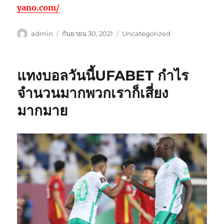
yano.com/
ผู้
เขียน
หมวด
admin
กันยายน 30, 2021
Uncategorized
เขียน
เมื่อ
หมู่
แทงบอลวันนี้UFABET กำไร
จำนวนมากพวกเราก็เสี่ยง
มากมาย