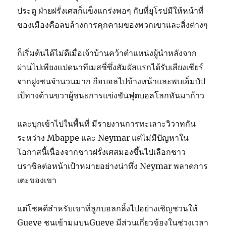
ประตู ฝ่ายฝรั่งเศสก็แข็งแกร่งพอๆ กับที่ยุโรปมีให้หน้าที่
ของเมืองคือลบล้างการคุกคามของพวกเขาและสิ่งต่างๆ
ก็เริ่มต้นได้ไม่ดีเมื่อเจ้าบ้านคว้าตำแหน่งผู้นำหลังจาก
ผ่านไปเพียงแปดนาทีเมสซี่ซึ่งสัมผัสแรกได้รับเสียงเชียร์
จากฝูงชนจำนวนมาก ถือบอลไปข้างหน้าและพบเอ็มบัป
เป้ทางด้านขวาผู้ชนะการแข่งขันฟุตบอลโลกหันมาก้าว
และบุกเข้าไปในพื้นที่ มีรายงานการทะเลาะวิวาทกัน
ระหว่าง Mbappe และ Neymar แต่ไม่มีปัญหาใน
โอกาสนี้เนื่องจากชาวฝรั่งเศสมองขึ้นไปเลือกชาว
บราซิลต่อหน้าเป้าหมายอย่างน่าทึ่ง Neymar พลาดการ
เตะของเขา
แต่โชคดีสำหรับเขาที่ลูกบอลกลิ้งไปอย่างเชิญชวนให้
Gueye ชนเข้ามุมบนGueye มีส่วนเกี่ยวข้องในช่วงเวลา