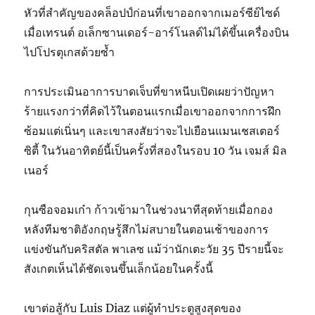
หัวที่สำคัญของคล็อปป์ก่อนที่เขาออกจากเมอร์ซีย์ไซด์
เมื่อเทรนต์ อเล็กซานเดอร์-อาร์โนลด์ไม่ได้ขึ้นเครื่องบิน
ไปโปรตุเกสด้วยซ้ำ
การประเมินอาการบาดเจ็บที่ขาหนีบเปิดเผยว่าปัญหา
ร้ายแรงกว่าที่คิดไว้ในตอนแรกเมื่อเขาออกจากการฝึก
ซ้อมแต่เนิ่นๆ และเขาสงสัยว่าจะไปเยือนแมนเชสเตอร์
ซิตี้ ในวันอาทิตย์นี้เป็นครั้งที่สองในรอบ 10 วัน เจมส์ มิล
เนอร์
กุนซือจอมเก๋า ก้าวเข้ามาในช่วงนาทีสุดท้ายเมื่อกอง
หลังทีมชาติอังกฤษรู้สึกไม่สบายในตอนเช้าของการ
แข่งขันกับคริสตัล พาเลซ แม้ว่านักเตะวัย 35 ปีรายนี้จะ
สังเกตเห็นได้ชัดเจนขึ้นเล็กน้อยในครั้งนี้
เขาต่อสู้กับ Luis Diaz แต่ผู้ทำประตูสูงสุดของ