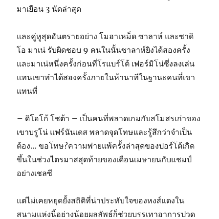
มาเยือน 3 นัดล่าสุด
และคู่หูสุดอันตรายอย่าง โมฮาเหม็ด ซาลาห์ และซาดิ
โอ มาเน่ รับผิดชอบ 9 คนในนั้นซาลาห์ยิงได้สองครั้ง
และมาเน่หนึ่งครั้งก่อนที่โรแบร์โต้ เฟอร์มิโน่ซึ่งลงเล่น
แทนเขาทำได้สองครั้งภายในห้านาทีในฐานะคนที่เขา
แทนที่
– ดิโอโก้ โชต้า – เป็นคนที่พลาดเกมกับสโมสรเก่าของ
เขาบรูโน่ แฟร์นันเดส พลาดจุดโทษและรู้สึกว่าจำเป็น
ต้อง… ขอโทษ?ความพ่ายแพ้ครั้งล่าสุดของปอร์โต้เกิด
ขึ้นในช่วงไตรมาสสุดท้ายของเดือนเมษายนกับแชมป์
อย่างเชลซี
แต่ไม่เคยหยุดยั้งสถิติที่น่าประทับใจของหงส์แดงใน
สนามแห่งนี้อย่างน้อยผลลัพธ์ก็ช่วยบรรเทาอาการปวด