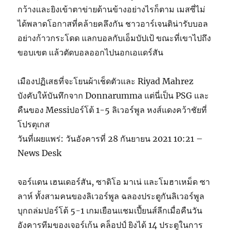
กว้างและยิงเข้าตาข่ายด้านข้างอย่างไรก็ตาม เมสซี่ไม่
ได้พลาดโอกาสที่คล้ายคลึงกัน ชาวอาร์เจนติน่ารับบอล
อย่างก้าวกระโดด แลกบอลกับเอ็มบัปเป้ ขณะที่เขาไปถึง
ขอบเขต แล้วตัดบอลออกไปนอกเอแดร์สัน
เมืองปฏิเสธที่จะโยนผ้าเช็ดตัวและ Riyad Mahrez
บังคับให้บันทึกจาก Donnarumma แต่นี่เป็น PSG และ
คืนของ Messiปอร์โต้ 1-5 ลิเวอร์พูล หงส์แดงคว้าชัยที่
โปรตุเกส
วันที่เผยแพร่: วันอังคารที่ 28 กันยายน 2021 10:21 –
News Desk
จอร์แดน เฮนเดอร์สัน, ซาดิโอ มาเน่ และโมฮาเหม็ด ซา
ลาห์ ทั้งสามคนของลิเวอร์พูล ฉลองประตูกันลิเวอร์พูล
บุกถล่มปอร์โต้ 5-1 เกมเยือนแชมเปี้ยนส์ลีกเมื่อคืนวัน
อังคารทีมของเจอร์เก้น คล็อปป์ ยิงได้ 14 ประตูในการ