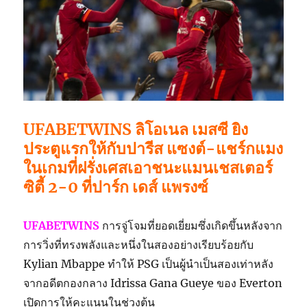
UFABETWINS ลิโอเนล เมสซี ยิง
ประตูแรกให้กับปารีส แซงต์-แชร์กแมง
ในเกมที่ฝรั่งเศสเอาชนะแมนเชสเตอร์
ซิตี้ 2-0 ที่ปาร์ก เดส์ แพรงซ์
UFABETWINS
การจู่โจมที่ยอดเยี่ยมซึ่งเกิดขึ้นหลังจาก
การวิ่งที่ทรงพลังและหนึ่งในสองอย่างเรียบร้อยกับ
Kylian Mbappe ทำให้ PSG เป็นผู้นำเป็นสองเท่าหลัง
จากอดีตกองกลาง Idrissa Gana Gueye ของ Everton
เปิดการให้คะแนนในช่วงต้น