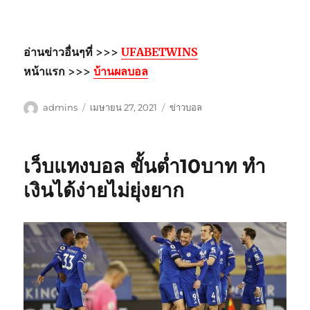
อ่านข่าวอื่นๆที่ >>>
UFABETWINS
หน้าแรก >>>
บ้านผลบอล
ผู้
เขียน
หมวด
admins
เมษายน 27, 2021
ข่าวบอล
เขียน
เมื่อ
หมู่
เว็บแทงบอล ขั้นต่ำ10บาท ทำ
เงินได้ง่ายไม่ยุ่งยาก