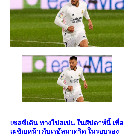
เชลซีเดิน ทางไปสเปน ในสัปดาห์นี้ เพื่อ
เผชิญหน้า กับเรอัลมาดริด ในรอบรอง