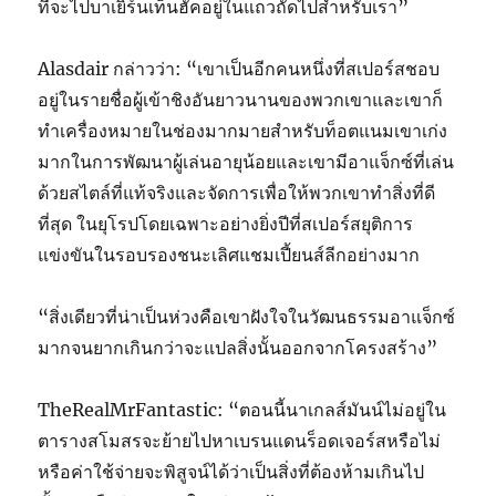
ที่จะไปบาเยิร์นเท็นฮัคอยู่ในแถวถัดไปสำหรับเรา”
Alasdair กล่าวว่า: “เขาเป็นอีกคนหนึ่งที่สเปอร์สชอบ
อยู่ในรายชื่อผู้เข้าชิงอันยาวนานของพวกเขาและเขาก็
ทำเครื่องหมายในช่องมากมายสำหรับท็อตแนมเขาเก่ง
มากในการพัฒนาผู้เล่นอายุน้อยและเขามีอาแจ็กซ์ที่เล่น
ด้วยสไตล์ที่แท้จริงและจัดการเพื่อให้พวกเขาทำสิ่งที่ดี
ที่สุด ในยุโรปโดยเฉพาะอย่างยิ่งปีที่สเปอร์สยุติการ
แข่งขันในรอบรองชนะเลิศแชมเปี้ยนส์ลีกอย่างมาก
“สิ่งเดียวที่น่าเป็นห่วงคือเขาฝังใจในวัฒนธรรมอาแจ็กซ์
มากจนยากเกินกว่าจะแปลสิ่งนั้นออกจากโครงสร้าง”
TheRealMrFantastic: “ตอนนี้นาเกลส์มันน์ไม่อยู่ใน
ตารางสโมสรจะย้ายไปหาเบรนแดนร็อดเจอร์สหรือไม่
หรือค่าใช้จ่ายจะพิสูจน์ได้ว่าเป็นสิ่งที่ต้องห้ามเกินไป