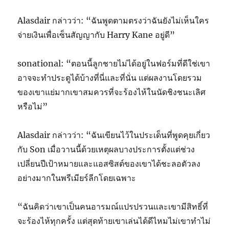
Alasdair กล่าวว่า: “ฉันพูดตามตรงว่าฉันยังไม่เห็นใคร
จ่ายเงินเพื่อเซ็นสัญญากับ Harry Kane อยู่ดี”
sonational: “ตอนนี้ลูกชายไม่ได้อยู่ในฟอร์มที่ดีใช่เขา
อาจจะทำประตูได้บ้างที่นี่และที่นั่น แต่ผลงานโดยรวม
ของเขาแย่มากเขาสมควรที่จะร้องไห้ในนัดชิงชนะเลิศ
หรือไม่”
Alasdair กล่าวว่า: “ฉันเขียนไว้ในประเด็นที่พูดคุยเกี่ยว
กับ Son เมื่อวานนี้ด้วยเหตุผลบางประการตั้งแต่ช่วง
เปลี่ยนปีเป้าหมายและแอสซิสต์ของเขาได้ชะลอตัวลง
อย่างมากในพรีเมียร์ลีกโดยเฉพาะ
“ฉันคิดว่าเขาเป็นคนอารมณ์แปรปรวนและเขามีสิทธิ์ที่
จะร้องไห้ทุกครั้ง แต่สุดท้ายเขาเล่นได้ดีไหมไม่เขาทำไม่