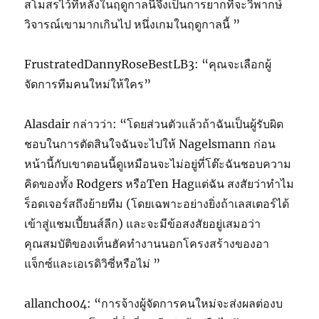
สโมสรไว้ที่หลังในฤดูกาลนี้จึงเป็นการยากที่จะวิพากษ์
วิจารณ์เขามากเกินไป หนึ่งเกมในฤดูกาลนี้ ”
FrustratedDannyRoseBestLB3: “คุณจะเลือกผู้
จัดการทีมคนใหม่ให้ใคร”
Alasdair กล่าวว่า: “โดยส่วนตัวแล้วถ้าฉันเป็นผู้รับผิด
ชอบในการตัดสินใจฉันจะไปให้ Nagelsmann ก่อน
หน้านี้กับเขาตอนนี้ดูเหมือนจะไม่อยู่ที่โต๊ะฉันชอบความ
คิดของทั้ง Rodgers หรือTen Hagแต่ฉัน สงสัยว่าทำไม
ร็อดเจอร์สถึงย้ายทีม (โดยเฉพาะอย่างยิ่งถ้าเลสเตอร์ได้
เข้าสู่แชมเปี้ยนส์ลีก) และจะมีข้อสงสัยอยู่เสมอว่า
คุณสมบัติของเท็นฮัคทำงานนอกโครงสร้างของอา
แจ็กซ์และเอเรดิวิซี่หรือไม่ ”
allancho04: “การจ้างผู้จัดการคนใหม่จะส่งผลต่องบ