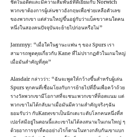
ชิดในอดีตและมีความสัมพันธ์ที่ดีเยี่ยมกับ Norwich
พวกเขาต้องการผู้เล่นชาวอังกฤษเพื่อช่วยเหลือตัวเลข
ของพวกเขา แต่ส่วนใหญ่ขึ้นอยู่กับว่าแบ็คขวาคนใดคน
หนึ่งในสองคนปัจจุบันจะย้ายไปก่อนหรือไม่”
Jammyy: “เมื่อใดในฐานะแฟน ๆ ของ Spurs เรา
สามารถพูดคุยเกี่ยวกับ Kane ที่ไม่ปรากฏตัวในเกมใหญ่
เมื่อมันสำคัญที่สุด”
Alasdair กล่าวว่า: “ฉันจะพูดให้กว้างขึ้นสำหรับผู้เล่น
Spurs ทุกคนที่เชื่อมโยงกับการย้ายไปที่อื่นเพื่อคว้าถ้วย
รางวัลพวกเขามีโอกาสที่จะชนะพวกเขาที่ท็อตแนม แต่
พวกเขาไม่ได้กลับมาเมื่อมันมีความสำคัญจริงๆฉัน
ยอมรับว่า กับKaneเขาเป็นนักเตะระดับโลกคนหนึ่งที่ส
เปอร์สมีอยู่ในตอนนี้และเขาไม่ได้ลงสนามในเกมใหญ่ ๆ
ด้วยอาการจุกที่คออย่างไรก็ตามในทางกลับกันเขาแบก