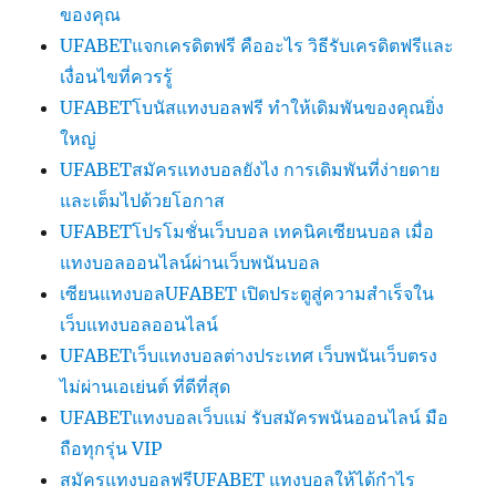
ของคุณ
UFABETแจกเครดิตฟรี คืออะไร วิธีรับเครดิตฟรีและ
เงื่อนไขที่ควรรู้
UFABETโบนัสแทงบอลฟรี ทำให้เดิมพันของคุณยิ่ง
ใหญ่
UFABETสมัครแทงบอลยังไง การเดิมพันที่ง่ายดาย
และเต็มไปด้วยโอกาส
UFABETโปรโมชั่นเว็บบอล เทคนิคเซียนบอล เมื่อ
แทงบอลออนไลน์ผ่านเว็บพนันบอล
เซียนแทงบอลUFABET เปิดประตูสู่ความสำเร็จใน
เว็บแทงบอลออนไลน์
UFABETเว็บแทงบอลต่างประเทศ เว็บพนันเว็บตรง
ไม่ผ่านเอเย่นต์ ที่ดีที่สุด
UFABETแทงบอลเว็บแม่ รับสมัครพนันออนไลน์ มือ
ถือทุกรุ่น VIP
สมัครแทงบอลฟรีUFABET แทงบอลให้ได้กำไร