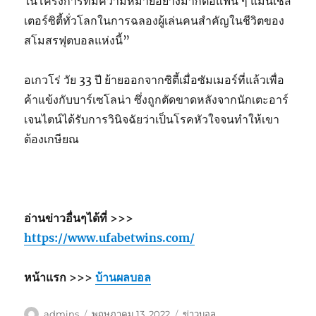
ในโครงการที่มีความหมายอย่างมากต่อแฟน ๆ แมนเชส
เตอร์ซิตี้ทั่วโลกในการฉลองผู้เล่นคนสำคัญในชีวิตของ
สโมสรฟุตบอลแห่งนี้”
อเกวโร่ วัย 33 ปี ย้ายออกจากซิตี้เมื่อซัมเมอร์ที่แล้วเพื่อ
ค้าแข้งกับบาร์เซโลน่า ซึ่งถูกตัดขาดหลังจากนักเตะอาร์
เจนไตน์ได้รับการวินิจฉัยว่าเป็นโรคหัวใจจนทำให้เขา
ต้องเกษียณ
อ่านข่าวอื่นๆได้ที่ >>>
https://www.ufabetwins.com/
หน้าแรก >>>
บ้านผลบอล
ผู้
เขียน
หมวด
admins
พฤษภาคม 13, 2022
ข่าวบอล