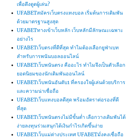
เพื่อดึงดูดผู้เล่น?
UFABETสมัครเว็บตรงแทงบอล เริ่มต้นการเดิมพัน
ด้วยมาตรฐานสูงสุด
UFABETทางเข้าเว็บหลัก เว็บหลักมีลักษณะเฉพาะ
อย่างไร
UFABETเว็บตรงที่ดีที่สุด ทำไมต้องเลือกยูฟ่าเบท
สำหรับการพนันบอลออนไลน์
UFABETเว็บพนันตรง คืออะไร ทำไมจึงเป็นตัวเลือก
ยอดนิยมของนักเดิมพันออนไลน์
UFABETเว็บพนันอันดับ1 ที่ครองใจผู้เล่นด้วยบริการ
และความน่าเชื่อถือ
UFABETเว็บแทงบอลดีสุด พร้อมอัตราต่อรองที่ดี
ที่สุด
UFABETเว็บพนันตรงไม่มีขั้นต่ำ เลือกวางเดิมพันได้
ง่ายลงทุนร่วมสนุกได้เงินกำไรเกิดขึ้นง่าย
UFABETเว็บแม่ต่างประเทศ UFABETมั่งคงเชื่อถือ