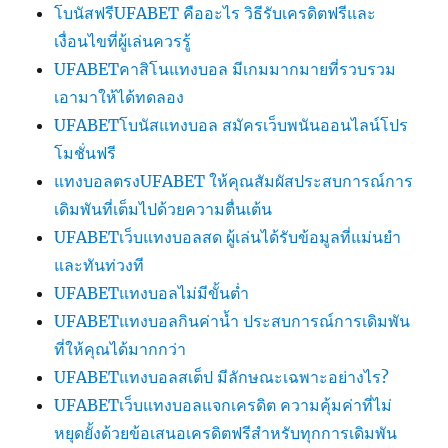
โบนัสฟรีUFABET คืออะไร วิธีรับเครดิตฟรีและ
เงื่อนไขที่ผู้เล่นควรรู้
UFABETคาสิโนแทงบอล มีเกมมากมายที่รวบรวม
เอามาให้ได้ทดลอง
UFABETโบนัสแทงบอล สมัครเว็บพนันออนไลน์โปร
โมชั่นฟรี
แทงบอลตรงUFABET ให้คุณสัมผัสประสบการณ์การ
เดิมพันที่เต็มไปด้วยความตื่นเต้น
UFABETเว็บแทงบอลสด ผู้เล่นได้รับข้อมูลที่แม่นยำ
และทันท่วงที
UFABETแทงบอลไม่มีขั้นต่ำ
UFABETแทงบอลกินค่าน้ำ ประสบการณ์การเดิมพัน
ที่ให้คุณได้มากกว่า
UFABETแทงบอลสเต็ป มีลักษณะเฉพาะอย่างไร?
UFABETเว็บแทงบอลแจกเครดิต ความคุ้มค่าที่ไม่
หยุดยั้งด้วยข้อเสนอเครดิตฟรีสำหรับทุกการเดิมพัน