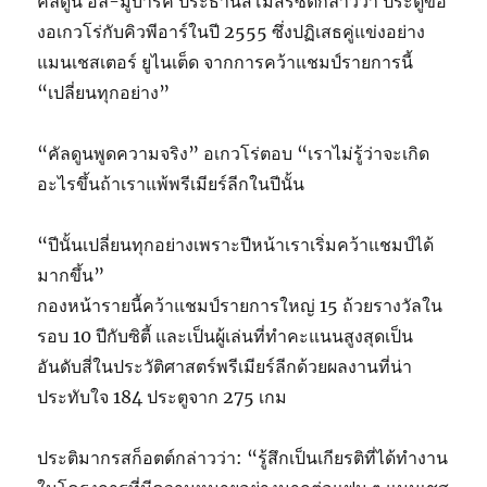
คัลดูน อัล-มูบารัค ประธานสโมสรซิตี้กล่าวว่า ประตูขอ
งอเกวโร่กับคิวพีอาร์ในปี 2555 ซึ่งปฏิเสธคู่แข่งอย่าง
แมนเชสเตอร์ ยูไนเต็ด จากการคว้าแชมป์รายการนี้
“เปลี่ยนทุกอย่าง”
“คัลดูนพูดความจริง” อเกวโร่ตอบ “เราไม่รู้ว่าจะเกิด
อะไรขึ้นถ้าเราแพ้พรีเมียร์ลีกในปีนั้น
“ปีนั้นเปลี่ยนทุกอย่างเพราะปีหน้าเราเริ่มคว้าแชมป์ได้
มากขึ้น”
กองหน้ารายนี้คว้าแชมป์รายการใหญ่ 15 ถ้วยรางวัลใน
รอบ 10 ปีกับซิตี้ และเป็นผู้เล่นที่ทำคะแนนสูงสุดเป็น
อันดับสี่ในประวัติศาสตร์พรีเมียร์ลีกด้วยผลงานที่น่า
ประทับใจ 184 ประตูจาก 275 เกม
ประติมากรสก็อตต์กล่าวว่า: “รู้สึกเป็นเกียรติที่ได้ทำงาน