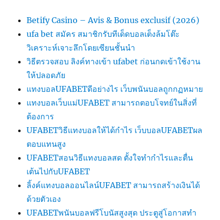
Betify Casino – Avis & Bonus exclusif (2026)
ufa bet สมัคร สมาชิกรับทีเด็ดบอลเต็งล้มโต๊ะ
วิเคราะห์เจาะลึกโดยเซียนชั้นนำ
วิธีตรวจสอบ ลิงค์ทางเข้า ufabet ก่อนกดเข้าใช้งาน
ให้ปลอดภัย
แทงบอลUFABETดีอย่างไร เว็บพนันบอลถูกกฏหมาย
แทงบอลเว็บแม่UFABET สามารถตอบโจทย์ในสิ่งที่
ต้องการ
UFABETวิธีแทงบอลให้ได้กำไร เว็บบอลUFABETผล
ตอบแทนสูง
UFABETสอนวิธีแทงบอลสด ตั้งใจทำกำไรและตื่น
เต้นไปกับUFABET
ลิ้งค์แทงบอลออนไลน์UFABET สามารถสร้างเงินได้
ด้วยตัวเอง
UFABETพนันบอลฟรีโบนัสสูงสุด ประตูสู่โอกาสทำ