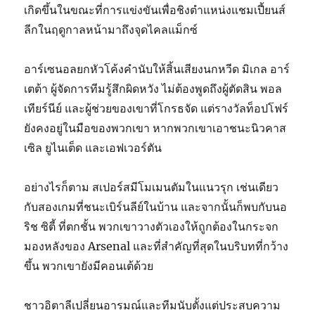
เกิดขึ้นในขณะที่การแข่งขันเพื่อชิงตำแหน่งแชมเปี้ยนส์
ลีกในฤดูกาลหน้ามาถึงจุดไคลแม็กซ์
อาร์เซนอลยกหัวโค้งคำนับให้สิ้นเสียงนกหวีด มิเกล อาร์
เตต้า ผู้จัดการทีมรู้สึกผิดหวัง ไม่ต้องพูดถึงผู้ตัดสิน พอล
เทียร์นีย์ และผู้ช่วยของเขาที่โกรธจัด แต่รางวัลท็อปโฟร์
ยังคงอยู่ในมือของพวกเขา หากพวกเขาเอาชนะนิวคาส
เซิล ยูไนเต็ด และเอฟเวอร์ตัน
อย่างไรก็ตาม สเปอร์สมีโมเมนตัมในแนวรุก เช่นเดียว
กับสองเกมที่ชนะเบิร์นลีย์ในบ้าน และจากนั้นก็พบกับนอ
ริช ซิตี้ ที่ตกชั้น พวกเขาวางตัวเองให้ถูกต้องในกระจก
มองหลังของ Arsenal และที่สำคัญที่สุดในบริบทที่กว้าง
ขึ้น พวกเขายังมีคอนเต้ด้วย
ชาวอิตาลีเปลี่ยนอารมณ์และทีมนับตั้งแต่ประสบความ