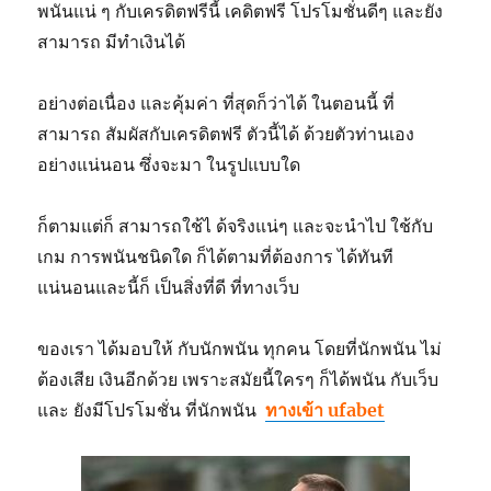
พนันแน่ ๆ กับเครดิตฟรีนี้
เคดิตฟรี โปรโมชั่นดีๆ และยัง
สามารถ มีทำเงินได้
อย่างต่อเนื่อง และคุ้มค่า ที่สุดก็ว่าได้ ในตอนนี้ ที่
สามารถ สัมผัสกับเครดิตฟรี ตัวนี้ได้ ด้วยตัวท่านเอง
อย่างแน่นอน ซึ่งจะมา ในรูปแบบใด
ก็ตามแต่ก็ สามารถใช้ไ ด้จริงแน่ๆ และจะนำไป ใช้กับ
เกม การพนันชนิดใด ก็ได้ตามที่ต้องการ ได้ทันที
แน่นอน
และนี้ก็ เป็นสิ่งที่ดี ที่ทางเว็บ
ของเรา ได้มอบให้ กับนักพนัน ทุกคน โดยที่นักพนัน ไม่
ต้องเสีย เงินอีกด้วย เพราะสมัยนี้ใครๆ ก็ได้พนัน กับเว็บ
และ ยังมีโปรโมชั่น ที่นักพนัน
ทางเข้า ufabet