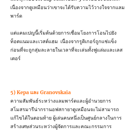
เนื่องจากดูเหมือนว่าเขาจะได้รับความไว้วางใจจากแลม
พาร์ด
แต่แคมเปญนี้เริ่มต้นด้วยการเชื่อมโยงการโอนไปยัง
ท็อตแนมและเวสต์แฮม เนื่องจากรูดิเกอร์ถูกแช่แข็ง
ก่อนที่จะถูกสุ่มละลายในเวลาที่จะเล่นทั้งฟูแล่มและเลส
เตอร์
5) Kepa และ Granovskaia
ความสัมพันธ์ระหว่างแลมพาร์ดและผู้อำนวยการ
สโมสรมารีน่ากรานอฟสกายาดูเหมือนจะไม่สามารถ
แก้ไขได้ในตอนท้าย ผู้เล่นคนหนึ่งเป็นศูนย์กลางในการ
สร้างเศษส่วนระหว่างผู้จัดการและคณะกรรมการ