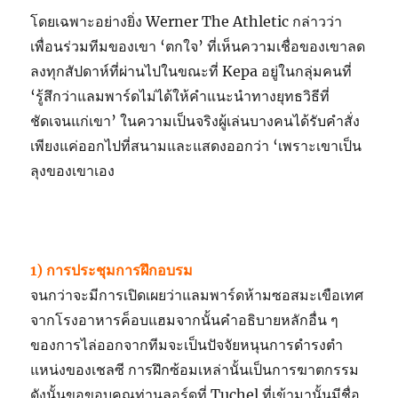
โดยเฉพาะอย่างยิ่ง Werner The Athletic กล่าวว่า
เพื่อนร่วมทีมของเขา ‘ตกใจ’ ที่
เห็นความเชื่อของเขาลด
ลงทุกสัปดาห์ที่ผ่านไป
ในขณะที่ Kepa อยู่ในกลุ่มคนที่
‘รู้สึกว่าแลมพาร์ดไม่ได้ให้คำแนะนำทางยุทธวิธีที่
ชัดเจนแก่เขา’ ในความเป็นจริงผู้เล่นบางคนได้รับคำสั่ง
เพียงแค่ออกไปที่สนามและแสดงออกว่า ‘เพราะเขาเป็น
ลุงของเขาเอง
1) การประชุมการฝึกอบรม
จนกว่าจะมีการเปิดเผยว่าแลมพาร์ดห้ามซอสมะเขือเทศ
จากโรงอาหารค็อบแฮมจากนั้นคำอธิบายหลักอื่น ๆ
ของการไล่ออกจากทีมจะเป็นปัจจัยหนุนการดำรงตำ
แหน่งของเชลซี การฝึกซ้อมเหล่านั้นเป็นการฆาตกรรม
ดังนั้นขอขอบคุณท่านลอร์ดที่ Tuchel ที่เข้ามานั้นมีชื่อ