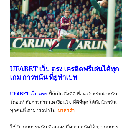
UFABET เว็บ ตรง เครดิตฟรีเล่นได้ทุก
เกม การพนัน ที่ยูฟ่าเบท
UFABET เว็บ ตรง
นี้ก็เป็น สิ่งที่ดี ที่สุด สำหรับนักพนัน
โดยแท้ กับการกำหนด เงื่อนไข ที่ดีที่สุด ให้กับนักพนัน
ทุกคนที่ สามารถนำไป
บาคาร่า
ใช้กับเกมการพนัน ที่ตนเอง มีความถนัดได้ ทุกเกมการ