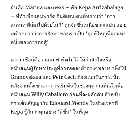
มันคือ Marina และเพชร – คือ Kepa Arrizabalaga
– ที่ทำเพื่อแลมพาร์ด อินดิเพนเดนท์ทราบว่า ‘การ
สนทนาที่เต็มไปด้วยไม่กี่’ ถูกจัดขึ้นเหนือชาวสเปน แอ ธ
เลติกกล่าวว่าการรักษาของเขาเป็น ‘จุดที่ใหญ่ที่สุดแห่ง
หนึ่งของการต่อสู้’
ความเชื่อก็คือว่าแลมพาร์ดไม่ได้ให้กำลังใจหรือ
สนับสนุน
ผู้รักษาประตูที่การลดลงต่ำต่างๆของเขาทิ้งให้
Granovskaia และ Petr Cech ต้องแบกรับภาระนั้น
หลังจากทิ้งเขาจากการเริ่มต้นในช่วงฤดูกาลที่แล้วเพื่อ
สนับสนุน Willy Caballero ก่อนที่จะผลักดัน สำหรับ
การเซ็นสัญญากับ Edouard Mendy ในช่วงเวลาที่
Kepa รู้สึกว่าทุกอย่าง ‘ดีขึ้น’ ในที่สุด