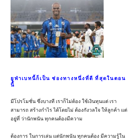
ยูฟ่าเบทนี้ก็เป็น ช่องทางหนึ่งที่ดี ที่สุดในตอน
นี้
มีโปรโมชั่น ซึ่งบางที เราก็ไม่ต้อง ใช้เงินทุนแต่ เรา
สามารถ สร้างกำไร ได้โดยไม่ ต้องกังวลใจ ให้ลูกค้า แต่
อยู่ที่ ว่านักพนัน ทุกคนต้องมีความ
ต้องการ ในการเล่น แต่นักพนัน ทุกคนต้อง มีความรู้ใน