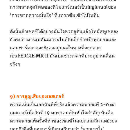
การพลาดจุดโทษของทิโมแวร์เนอร์เป็นสัญลักษณ์ของ
‘การขาดความมั่นใจ’ ที่แทรกซึมเข้าไปในทีม
ดังนั้นถ้าเชลซีได้อย่างมั่นใจหวดลูตันแล้วโทมัสทูเชลจะ
ยังคงว่างงานเมสันเมาจะไม่เป็นเด็กกำพร้าฟุตบอลและ
แลมพาร์ดอาจจะยังคงอยู่บนเส้นทางที่จะกลาย
เป็นFERGIE
MK
II มันเป็นช่วงเวลาที่ประตูบานเลื่อน
จริงๆ
9) การสูญเสียของเลสเตอร์
ความเห็นเป็นเอกฉันท์ที่จริงแล้วความพ่ายแพ้ 2-0 ต่อ
เลสเตอร์เมื่อวันที่ 19 มกราคมเป็นหัวใจสำคัญ นั่นคือ
ความพ่ายแพ้ครั้งที่ห้าของเชลซีในแปดเกมลีก แต่ยังบ่ง
บอกถึงสิ่งที่เดอะการ์เดียนอธิบายว่า ‘พวกเขาไม่