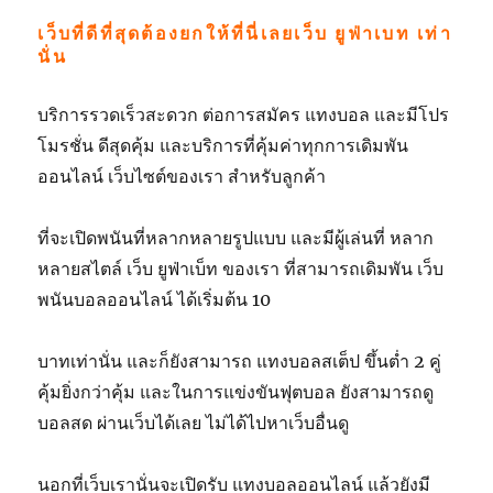
เว็บที่ดีที่สุดต้องยกให้ที่นี่เลยเว็บ ยูฟ่าเบท เท่า
นั่น
บริการรวดเร็วสะดวก ต่อการสมัคร แทงบอล และมีโปร
โมรชั่น ดีสุดคุ้ม และบริการที่คุ้มค่าทุกการเดิมพัน
ออนไลน์ เว็บไซต์ของเรา สำหรับลูกค้า
ที่จะเปิดพนันที่หลากหลายรูปแบบ และมีผู้เล่นที่ หลาก
หลายสไตล์ เว็บ ยูฟ่าเบ็ท ของเรา ที่สามารถเดิมพัน เว็บ
พนันบอลออนไลน์ ได้เริ่มต้น 10
บาทเท่านั่น และก็ยังสามารถ แทงบอลสเต็ป ขึ้นต่ำ 2 คู่
คุ้มยิ่งกว่าคุ้ม และในการแข่งขันฟุตบอล ยังสามารถดู
บอลสด ผ่านเว็บได้เลย ไม่ได้ไปหาเว็บอื่นดู
นอกที่เว็บเรานั่นจะเปิดรับ แทงบอลออนไลน์ แล้วยังมี