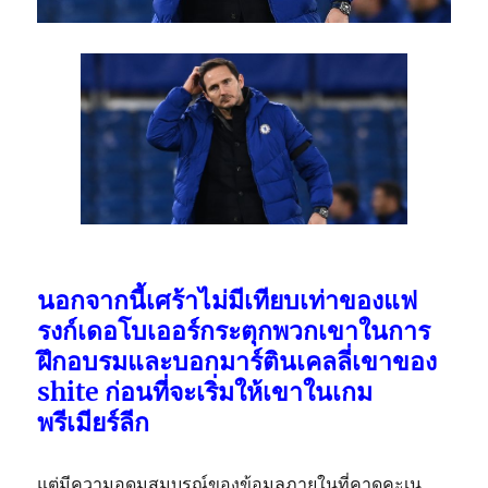
นอกจากนี้เศร้าไม่มีเทียบเท่าของแฟ
รงก์เดอโบเออร์กระตุกพวกเขาในการ
ฝึกอบรมและบอกมาร์ตินเคลลี่เขาของ
shite ก่อนที่จะเริ่มให้เขาในเกม
พรีเมียร์ลีก
แต่มีความอุดมสมบูรณ์ของข้อมูลภายในที่คาดคะเน