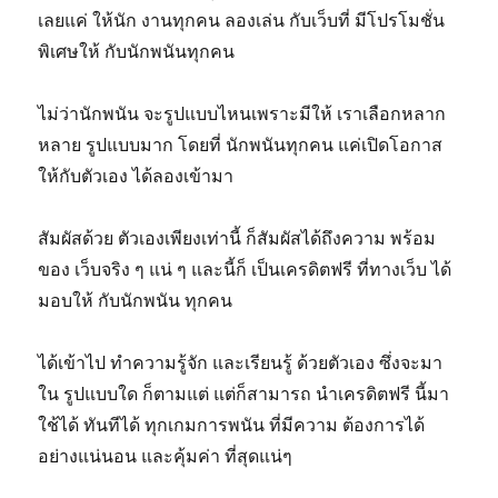
เลยแค่ ให้นัก งานทุกคน ลองเล่น กับเว็บที่ มีโปรโมชั่น
พิเศษให้ กับนักพนันทุกคน
ไม่ว่านักพนัน จะรูปแบบไหนเพราะมีให้ เราเลือกหลาก
หลาย รูปแบบมาก โดยที่ นักพนันทุกคน แค่เปิดโอกาส
ให้กับตัวเอง ได้ลองเข้ามา
สัมผัสด้วย ตัวเองเพียงเท่านี้ ก็สัมผัสได้ถึงความ พร้อม
ของ เว็บจริง ๆ แน่ ๆ
และนี้ก็ เป็นเครดิตฟรี ที่ทางเว็บ ได้
มอบให้ กับนักพนัน ทุกคน
ได้เข้าไป ทำความรู้จัก และเรียนรู้ ด้วยตัวเอง ซึ่งจะมา
ใน รูปแบบใด ก็ตามแต่ แต่ก็สามารถ นำเครดิตฟรี นี้มา
ใช้ได้ ทันทีได้ ทุกเกมการพนัน ที่มีความ ต้องการได้
อย่างแน่นอน และคุ้มค่า ที่สุดแน่ๆ