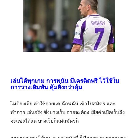
เล่นได้ทุกเกม การพนัน มีเครดิตฟรี ไว้ใช้ใน
การวางเดิมพัน คุ้มยิ่งกว่าคุ้ม
ไม่ต้องเสีย ค่าใช้จ่ายแค่ นักพนัน เข้าไปสมัคร และ
ทำการ เล่นจริง ซึ่งบางเว็บ อาจจะต้อง เสียค่าเปิดเว็บถึง
จะแข่งได้แต่ บางเว็บก็แค่สมัครก็