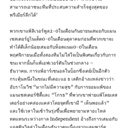
สามารถเอาชนะทีมที่ประสบความสำเร็จสูงสุดของ
พรีเมียร์ลีกได้’
พวกเขา
แพ้ลิเวอร์พูล2-0ในเดือนกันยายนเสมอกับแมน
เชสเตอร์ยูไนเต็ด0-0ในเดือนตุลาคมก่อนที่พวกเขาจะ
ทำได้ดีเล็กน้อยเสมอกับท็อตแนม0-0ในเดือน
พฤศจิกายนเมื่อทั้งสองทีมไม่ใส่ใจเป็นพิเศษเกี่ยวกับการ
ชนะจากนั้นก็แพ้เอฟเวอร์ตันในช่วงกลาง –
ธันวาคม. การแพ้อาร์เซนอลในบ็อกซิ่งเดย์เป็นอีกตัว
กระตุ้นหนึ่งในขณะที่เดอะแอ ธ เลติกอ้างแหล่งข่าวว่า
อับราโมวิช “มากไม่มีความสุข” กับการ
ยอมแพ้ของ
แมนเชสเตอร์ซิตี้และ “โกรธ” ที่พวกเขาพ่ายแพ้โดยเลส
เตอร์อย่างคล่องแคล่วโดยจุดที่เขามี ” เห็นพอแล้ว”
และใช้เวลาในเช้าวันรุ่งขึ้นเพื่อพยายามหาอะไหล่
ทดแทนระหว่างกาล Independent อ้างถึงการเสมอกับ
แอสตันวิลล่าในเดือนธันวาคมเนื่องจากแลมพาร์ด