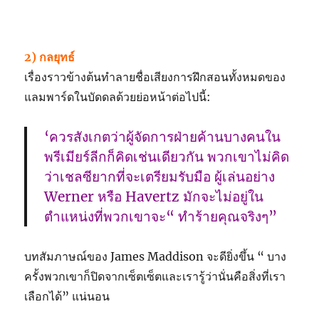
2) กลยุทธ์
เรื่องราวข้างต้นทำลายชื่อเสียงการฝึกสอนทั้งหมดของ
แลมพาร์ดในบัดดลด้วยย่อหน้าต่อไปนี้:
‘ควรสังเกตว่าผู้จัดการฝ่ายค้านบางคนใน
พรีเมียร์ลีกก็คิดเช่นเดียวกัน พวกเขาไม่คิด
ว่าเชลซียากที่จะเตรียมรับมือ ผู้เล่นอย่าง
Werner หรือ Havertz มักจะไม่อยู่ใน
ตำแหน่งที่พวกเขาจะ“ ทำร้ายคุณจริงๆ”
บทสัมภาษณ์ของ James Maddison จะดียิ่งขึ้น “ บาง
ครั้งพวกเขาก็ปิดจากเซ็ตเซ็ตและเรารู้ว่านั่นคือสิ่งที่เรา
เลือกได้” แน่นอน