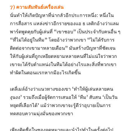
7) ความสัมพันธ์เครื่องเล่น
นั่นทำให้เกิดปัญหาที่น่ากลัวอีกประการหนึ่ง: หนึ่งใน
การสื่อสาร แหล่งข่าวอีกรายของแอ ธ เลติกอ้างว่าแลม
พาร์ดพูดคุยกับผู้เล่นที่ “เขาชอบ” เป็นประจำกับคนอื่น ๆ
“ที่ไม่ได้อยู่ในทีม” โดยอ้างว่าพวกเขา “ไม่ได้รับการ
ติดต่อจากเขามาหลายเดือน” มันสร้างปัญหาที่ชัดเจน
ให้กับผู้เล่นที่ถูกเหยียดหยามหลายคนที่ไม่แน่ใจว่าพวก
เขาจะได้รับตำแหน่งในทีมได้อย่างไรและสิ่งที่พวกเขา
ทำผิดในตอนแรกหากมีอะไรเกิดขึ้น
เดลี่เมล์อ้างว่าแนวทางของเขา ‘ทำให้ผู้เล่นหลายคน
งุนงง’ รวมถึงเมื่อผู้จัดการเสนอให้ ‘ทีม’ สับสน ‘เป็นวัน
หยุดที่เลือกได้’ แม้ว่าพวกเขาจะรู้ดีว่าอุบายเป็นการ
ทดสอบความมุ่งมั่นของพวกเขา
เพียงติดชื่อในซองจดหมาย
และนำไปทำในครั้งต่อไป