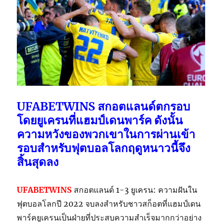
UFABETWINS สกอตแลนด์ตกรอบ
โดยยูเครนที่แฮมป์เดนพาร์ค ดังนั้น
ความหวังของพวกเขาในการผ่านเข้า
รอบสำหรับฟุตบอลโลกฤดูหนาวนี้จึง
สิ้นสุดลง
UFABETWINS
สกอตแลนด์ 1-3 ยูเครน: ความฝันใน
ฟุตบอลโลกปี 2022 จบลงสำหรับชาวสก็อตที่แฮมป์เดน
พาร์คยูเครนเป็นฝ่ายที่ประสบความสำเร็จมากกว่าอย่าง