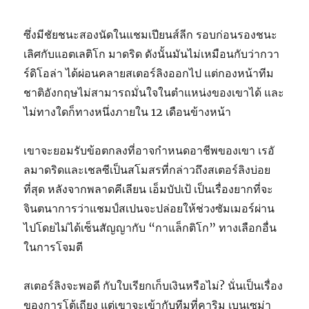
ซึ่งมีชัยชนะสองนัดในแชมเปียนส์ลีก รอบก่อนรองชนะ
เลิศกับแอตเลติโก มาดริด ดังนั้นมันไม่เหมือนกับว่ากวา
ร์ดิโอล่า ได้ผ่อนคลายสเตอร์ลิงออกไป แต่กองหน้าทีม
ชาติอังกฤษไม่สามารถมั่นใจในตำแหน่งของเขาได้ และ
ไม่ทางใดก็ทางหนึ่งภายใน 12 เดือนข้างหน้า
เขาจะยอมรับข้อตกลงที่อาจกำหนดอาชีพของเขา เรอั
ลมาดริดและเชลซีเป็นสโมสรที่กล่าวถึงสเตอร์ลิงบ่อย
ที่สุด หลังจากพลาดคีเลียน เอ็มบัปเป้ เป็นเรื่องยากที่จะ
จินตนาการว่าแชมป์สเปนจะปล่อยให้ช่วงซัมเมอร์ผ่าน
ไปโดยไม่ได้เซ็นสัญญากับ “กาแล็กติโก” ทางเลือกอื่น
ในการโจมตี
สเตอร์ลิงจะพอดี กับใบเรียกเก็บเงินหรือไม่? นั่นเป็นเรื่อง
ของการโต้เถียง แต่เขาจะเข้ากับทีมที่คาริม เบนเซม่า