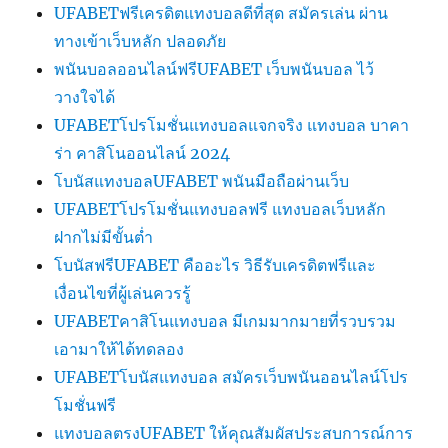
UFABETฟรีเครดิตแทงบอลดีที่สุด สมัครเล่น ผ่าน
ทางเข้าเว็บหลัก ปลอดภัย
พนันบอลออนไลน์ฟรีUFABET เว็บพนันบอล ไว้
วางใจได้
UFABETโปรโมชั่นแทงบอลแจกจริง แทงบอล บาคา
ร่า คาสิโนออนไลน์ 2024
โบนัสแทงบอลUFABET พนันมือถือผ่านเว็บ
UFABETโปรโมชั่นแทงบอลฟรี แทงบอลเว็บหลัก
ฝากไม่มีขั้นต่ำ
โบนัสฟรีUFABET คืออะไร วิธีรับเครดิตฟรีและ
เงื่อนไขที่ผู้เล่นควรรู้
UFABETคาสิโนแทงบอล มีเกมมากมายที่รวบรวม
เอามาให้ได้ทดลอง
UFABETโบนัสแทงบอล สมัครเว็บพนันออนไลน์โปร
โมชั่นฟรี
แทงบอลตรงUFABET ให้คุณสัมผัสประสบการณ์การ