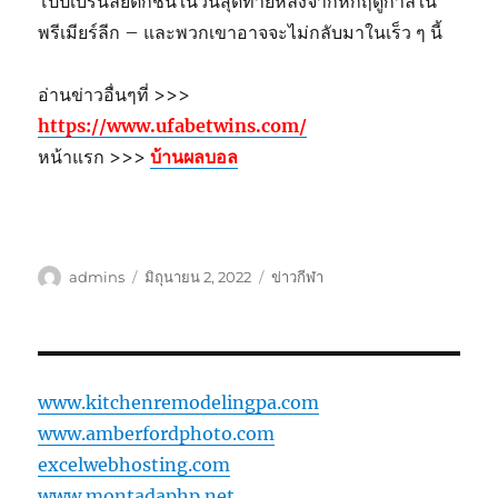
โป๊ปเบิร์นลีย์ตกชั้นในวันสุดท้ายหลังจากหกฤดูกาลใน
พรีเมียร์ลีก – และพวกเขาอาจจะไม่กลับมาในเร็ว ๆ นี้
อ่านข่าวอื่นๆที่ >>>
https://www.ufabetwins.com/
หน้าแรก >>>
บ้านผลบอล
ผู้
เขียน
หมวด
admins
มิถุนายน 2, 2022
ข่าวกีฬา
เขียน
เมื่อ
หมู่
www.kitchenremodelingpa.com
www.amberfordphoto.com
excelwebhosting.com
www.montadaphp.net