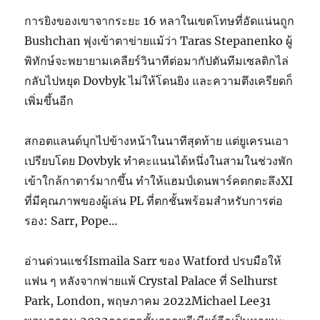
การยิงของเขาจากระยะ 16 หลาในเขตโทษที่อัดแน่นถูก
Bushchan พุ่งเข้าตาข่ายแม้ว่า Taras Stepanenko ผู้
พิทักษ์จะพยายามเคลียร์วินาทีต่อมากัปตันทีมเซลติกไล่
กลับไปหยุด Dovbyk ไม่ให้โดนยิง และความตึงเครียดก็
เพิ่มขึ้นอีก
สกอตแลนด์บุกไปข้างหน้าในนาทีสุดท้าย แต่ยูเครนเอา
เปรียบโดย Dovbyk ทำคะแนนได้หนึ่งในสามในช่วงพัก
เข้าใกล้กาตาร์มากขึ้น ทำให้แฮมป์เดนพาร์คตกตะลึงXI
ที่มีคุณภาพของผู้เล่น PL ที่ตกชั้นพร้อมสำหรับการต่อ
รอง: Sarr, Pope…
อ่านด่วนแชร์Ismaila Sarr ของ Watford ปรบมือให้
แฟน ๆ หลังจากพ่ายแพ้ Crystal Palace ที่ Selhurst
Park, London, พฤษภาคม 2022Michael Lee31