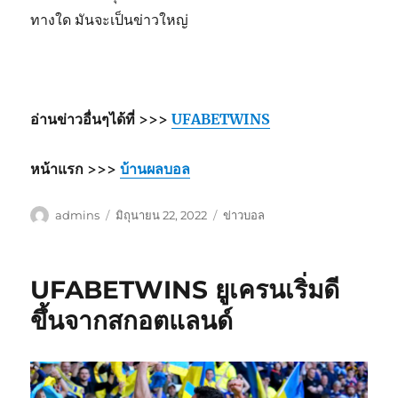
ทางใด มันจะเป็นข่าวใหญ่
อ่านข่าวอื่นๆได้ที่ >>>
UFABETWINS
หน้าแรก >>>
บ้านผลบอล
ผู้
เขียน
หมวด
admins
มิถุนายน 22, 2022
ข่าวบอล
เขียน
เมื่อ
หมู่
UFABETWINS ยูเครนเริ่มดี
ขึ้นจากสกอตแลนด์