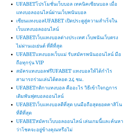
UFABETโปรโมชั่นเว็บบอล เทคนิคเซียนบอล เมื่อ
แทงบอลออนไลน์ผ่านเว็บพนันบอล
เซียนแทงบอลUFABET เปิดประตูสู่ความสำเร็จใน
เว็บแทงบอลออนไลน์
UFABETเว็บแทงบอลต่างประเทศ เว็บพนันเว็บตรง
ไม่ผ่านเอเย่นต์ ที่ดีที่สุด
UFABETแทงบอลเว็บแม่ รับสมัครพนันออนไลน์ มือ
ถือทุกรุ่น VIP
สมัครแทงบอลฟรีUFABET แทงบอลให้ได้กำไร
สามารถร่วมเล่นได้ตลอด 24 ชม.
UFABETกติกาแทงบอล คืออะไร วิธีเข้าใจกฎการ
เดิมพันฟุตบอลออนไลน์
UFABETเว็บแทงบอลดีที่สุด บนมือถือสุดยอดคาสิโน
ที่ดีที่สุด
UFABETสมัครเว็บบอลออนไลน์ เล่นเกมนี้และค้นหา
ว่าโชคจะอยู่ข้างคุณหรือไม่