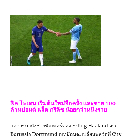
ฟิล โฟเดน เริ่มต้นใหม่อีกครั้ง และชาย 100
ล้านปอนด์ แจ็ค กรีลิช น้อยกว่าหนึ่งราย
แต่การมาถึงช่วงซัมเมอร์ของ Erling Haaland จาก
Borussia Dortmund ดูเหมือนจะเปลี่ยนพลวัตที่ City