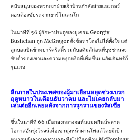
สนับสนุนของพวกเขาฝ่ายเจ้าบ้านกำลังส่ายและกอร์
ดอนต้องขับรถจากยาร์โมเลนโก
ในนาทีที่ 56 ผู้รักษาประตูของยูเครน Georgiy
Bushchan ถูก McGregor ตั้งข้อหาโดยไม่ได้ตั้งใจ แต่
ลูกบอลบินข้ามบาร์คริสตี้รวมกับอดัมส์ก่อนที่บุชชานจะ
ขับต่ำของเขาและความหงุดหงิดที่เพิ่มขึ้นบนอัฒจันทร์ก็
รุนแรง
ลีกภายในประเทศของผู้มาเยือนหยุดช่วงเบรก
ฤดูหนาวในเดือนธันวาคม และไม่เคยกลับมา
เล่นต่ออีกเลยหลังจากการรุกรานของรัสเซีย
ขึ้นในนาทีที่ 66 เมื่อกองกลางจอห์นแมคกินน์พลาด
โอกาสอันรุ่งโรจน์เมื่อเขามุ่งหน้าผ่านโพสต์โดยมีเป้า
หมายหลังจากบุชชานกระพือไปที่ลูกข้าม McTominay