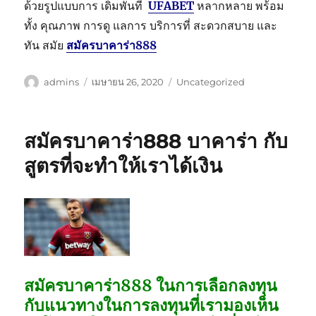
ด้วยรูปแบบการ เดิมพันที่
UFABET
หลากหลาย พร้อม
ทั้ง คุณภาพ การดู แลการ บริการที่ สะดวกสบาย และ
ทัน สมัย
สมัครบาคาร่า888
ผู้
เขียน
หมวด
admins
เมษายน 26, 2020
Uncategorized
เขียน
เมื่อ
หมู่
สมัครบาคาร่า888 บาคาร่า กับ
สูตรที่จะทำให้เราได้เงิน
สมัครบาคาร่า888 ในการเลือกลงทุน
กับแนวทางในการลงทุนที่เรามองเห็น