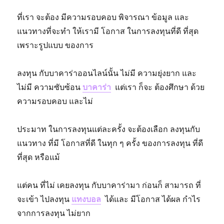
ที่เรา จะต้อง มีความรอบคอบ พิจารณา ข้อมูล และ
แนวทางที่จะทำ ให้เรามี โอกาส ในการลงทุนที่ดี ที่สุด
เพราะรูปแบบ ของการ
ลงทุน กับบาคาร่าออนไลน์นั้น ไม่มี ความยุ่งยาก และ
ไม่มี ความซับซ้อน
บาคาร่า
แต่เรา ก็จะ ต้องศึกษา ด้วย
ความรอบคอบ และไม่
ประมาท ในการลงทุนแต่ละครั้ง จะต้องเลือก ลงทุนกับ
แนวทาง ที่มี โอกาสที่ดี ในทุก ๆ ครั้ง ของการลงทุน ที่ดี
ที่สุด หรือแม้
แต่คน ที่ไม่ เคยลงทุน กับบาคาร่ามา ก่อนก็ สามารถ ที่
จะเข้า ไปลงทุน
แทงบอล
ได้และ มีโอกาส ได้ผล กำไร
จากการลงทุน ไม่ยาก