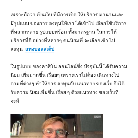
เพราะถือว่า เป็นเว็บ ที่มีการเปิด ให้บริการ มานานและ
มีรูปแบบ ของการ ลงทุนให้เรา ได้เข้าไป เลือกใช้บริการ
ที่หลากหลาย รูปแบบพร้อม ทั้งมาตรฐาน ในการให้
บริการที่ดี อย่างที่หลายๆ คนนิยมที่ จะเลือกเข้า ไป
ลงทุน
แทงบอลสเต็ป
ในรูปแบบ ของคาสิโน ออนไลน์ซึ่ง ปัจจุบันนี้ ได้รับความ
นิยม เพิ่มมากขึ้น เรื่อยๆ เพราะเราไม่ต้อง เดินทางไป
ตามที่ต่างๆ ทำให้การ ลงทุนกับ แนวทาง ของเว็บ จึงได้
รับความ นิยมเพิ่มขึ้น เรื่อย ๆ ด้วยแนวทาง ของเว็บที่
จะมี