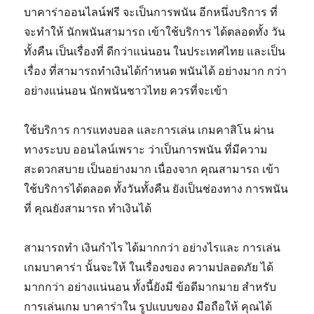
บาคาร่าออนไลน์ฟรี จะเป็นการพนัน อีกหนึ่งบริการ ที่
จะทำให้ นักพนันสามารถ เข้าใช้บริการ ได้ตลอดทั้ง วัน
ทั้งคืน เป็นเรื่องที่ ดีกว่าแน่นอน ในประเทศไทย และเป็น
เรื่อง ที่สามารถทำเงินได้กำหนด พนันได้ อย่างมาก กว่า
อย่างแน่นอน
นักพนันชาวไทย ควรที่จะเข้า
ใช้บริการ การแทงบอล และการเล่น เกมคาสิโน ผ่าน
ทางระบบ ออนไลน์เพราะ ว่าเป็นการพนัน ที่มีความ
สะดวกสบาย เป็นอย่างมาก เนื่องจาก คุณสามารถ เข้า
ใช้บริการได้ตลอด ทั้งวันทั้งคืน ยังเป็นช่องทาง การพนัน
ที่ คุณยังสามารถ ทำเงินได้
สามารถทำ เงินกำไร ได้มากกว่า อย่างไรและ การเล่น
เกมบาคาร่า นั้นจะให้ ในเรื่องของ ความปลอดภัย ได้
มากกว่า อย่างแน่นอน ทั้งนี้ยังมี ข้อดีมากมาย สำหรับ
การเล่นเกม บาคาร่าใน รูปแบบของ มือถือให้ คุณได้