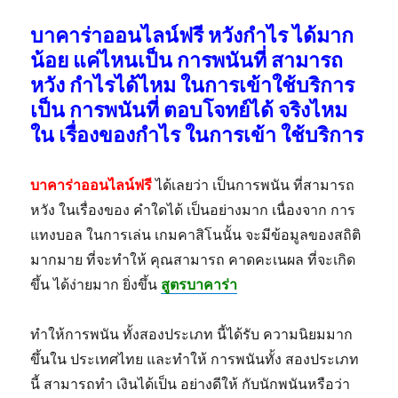
บาคาร่าออนไลน์ฟรี หวังกำไร ได้มาก
น้อย แค่ไหนเป็น การพนันที่ สามารถ
หวัง กำไรได้ไหม ในการเข้าใช้บริการ
เป็น การพนันที่ ตอบโจทย์ได้ จริงไหม
ใน เรื่องของกำไร ในการเข้า ใช้บริการ
บาคาร่าออนไลน์ฟรี
ได้เลยว่า เป็นการพนัน ที่สามารถ
หวัง ในเรื่องของ คำใดได้ เป็นอย่างมาก เนื่องจาก การ
แทงบอล ในการเล่น เกมคาสิโนนั้น จะมีข้อมูลของสถิติ
มากมาย ที่จะทำให้ คุณสามารถ คาดคะเนผล ที่จะเกิด
ขึ้น ได้ง่ายมาก ยิ่งขึ้น
สูตรบาคาร่า
ทำให้การพนัน ทั้งสองประเภท นี้ได้รับ ความนิยมมาก
ขึ้นใน ประเทศไทย และทำให้ การพนันทั้ง สองประเภท
นี้ สามารถทำ เงินได้เป็น อย่างดีให้ กับนักพนันหรือว่า