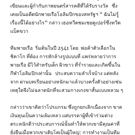
เขียนและผู้กำกับภาพยนตร์สารคดีที่ได้รับรางวัล ซึ่ง
เคยเป็นอดีตนักพายเรือโอลิมปิกของสหรัฐฯ “ ฉันไม่รู้
เรื่องนี้ได้อย่างไร” กล่าว เธอทวีตชมเชยคูเปอร์ซึ่งทวีต
แบ็คขวา
ทีมพายเรือ ริ่มต้นในปี 2541 โดย พ่อค้าตัวเลือกใน
ชิคาโก ที่ต้อง การหักล้างรูปแบบที่ แพร่หลายว่าการ
พายเรือ มีไว้สำหรับเด็ก ผิวขาว ที่ร่ำรวยและเกิดขึ้นใน
กีฬาโอลิมปิกเท่านั้น ประสบความสำเร็จบ้าง แต่หลัง
จาก ผ่านบทเรียนอย่างหนักมาแล้วบางครั้งตัวอย่างเช่น
เหตุใดจึงไม่ฉลาดนักที่จะสวมกางเกงขาสั้นแบบหลวม ๆ
กล่าวว่าเขาคิดว่าโปรแกรม ซึ่งถูกยกเลิกเนื่องจาก ขาด
เงินทุนเป็นความล้มเหลว แต่บรรดาผู้ที่เข้าร่วมต่าง
ตระหนักดีว่าประสบการณ์นั้นทำให้พวกเขามีคุณค่าที่
ยั่งยืนเมื่อพวกเขาเติบโตเป็นผู้ใหญ่: การทำงานเป็นทีม