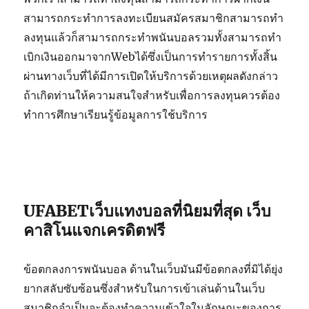
สามารถกระทำการลงทะเบียนสมัครสมาชิกสามารถทำ
ลงทุนแล้วก็สามารถกระทำพนันบอลรวมทั้งสามารถทำ
เบิกเงินออกมาจากWebได้ซึ่งเป็นการทำรายการทั้งสิ้น
ผ่านทางเว็บที่ได้มีการเปิดให้บริการด้วยเหตุผลดังกล่าว
ถ้าเกิดท่านให้ความสนใจสำหรับเพื่อการลงทุนควรต้อง
ทำการศึกษาเรียนรู้ข้อมูลการใช้บริการ
UFABETเว็บแทงบอลที่นิยมที่สุด เว็บ
คาสิโนแจกเครดิตฟรี
ข้อตกลงการพนันบอล ด้านในเว็บมันมีข้อตกลงที่มิได้ยุ่ง
ยากสลับซับซ้อนซึ่งสำหรับในการเข้าเล่นด้านในเว็บ
สมาชิกจำเป็นจะต้องทำความเข้าใจในลักษณะของการ