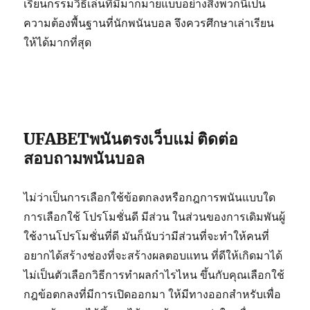
เรียนกรรมวิธีเล่นที่มีมากมายแบบอย่างสิ่งพวกนี้เป็น
ความต้องพื้นฐานที่นักพนันบอล จึงควรศึกษาเล่าเรียน
ให้ได้มากที่สุด
UFABETพนันตรงเว็บแม่ ติดต่อ
สอบถามพนันบอล
ไม่ว่าเป็นการเลือกใช้ข้อตกลงหรือกฎการพนันแบบใด
การเลือกใช้ โปรโมชั่นดี มีส่วน ในส่วนของการเดิมพันผู้
ใช้งานโปรโมชั่นที่ดี มันก็นับว่ามีส่วนที่จะทำให้คนที่
อยากได้สร้างช่องที่จะสร้างผลตอบแทน ที่ดีให้เกิดมาได้
ไม่เป็นตัวเลือกวิธีการทำผลกำไรไหน ขึ้นกับคุณเลือกใช้
กฎข้อตกลงที่มีการเปิดออกมา ให้มีทางออกสำหรับเพื่อ