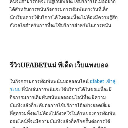
คนจะสามารถที่จะไปสู่เว็บเพื่อจะใช้บริการได้เมื่ออยาก
ได้สำหรับการพนันกิจกรรมการเดิมพันทางวันที่เด็ก
นักเรียนควรใช้บริการได้ในขณะนี้จะไม่ต้องมีความรู้สึก
กังวลใจสำหรับการที่จะใช้บริการสำหรับในการพนัน
รีวิวUFABETแม่ ทีเด็ด เว็บแทงบอล
ในกิจกรรมการเดิมพันพนันบอลออนไลน์
ufabet เข้าสู่
ระบบ
ที่นักเล่นการพนันจะใช้บริการได้ในขณะนี้จะมี
กิจกรรมการเดิมพันพนันบอลออนไลน์ที่จะมีความ
บันเทิงแล้วก็ระดับต่อการใช้บริการได้อย่างยอดเยี่ยม
ที่สุดรวมทั้งจะไม่ต้องไปกังวลใจในด้านของการเดิมพัน
ออนไลน์ที่จะมีความบันเทิงแล้วก็ครึกครื้นต่อการใช้