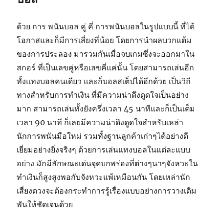
ด้วย การ พนันบอล คู่ คี่ การพนันบอลในรูปแบบนี้ ที่ได้
โอกาสและก็มีการเสี่ยงที่น้อย โดยการนำผลบวกแต้ม
ของการประลอง มารวมกันเมื่อจบเกมซึ่งจะออกมาใน
สกอร์ ที่เป็นเลขคู่หรือเลขคี่แค่นั้น โดยสามารถเล่นอีก
ทั้งแทงบอลคนเดียว และก็บอลสเต็ปได้อีกด้วย เป็นวิถี
ทางสำหรับการทำเงิน ที่มีความน่าดึงดูดใจเป็นอย่าง
มาก สามารถเล่นทั้งยังครึ่งเวลา 45 นาทีและก็เป็นเต็ม
เวลา 90 นาที ก็เลยมีความน่าดึงดูดใจสำหรับเหล่า
นักการพนันมือใหม่ รวมทั้งฐานลูกค้าเก่าๆได้อย่างดี
เยี่ยมอย่างยิ่งจริงๆ ด้วยการเล่นแทงบอลในแต่ละแบบ
อย่าง มักมีลักษณะเด่นจุดบกพร่องที่ต่างๆนาๆจังหวะใน
ทำเงินก็สูงสูงพอกับจังหวะแพ้เหมือนกัน โดยเหล่านัก
เสี่ยงดวงจะต้องกระทำการรู้เรื่องแบบอย่างการวางเดิม
พันให้ชัดเจนด้วย