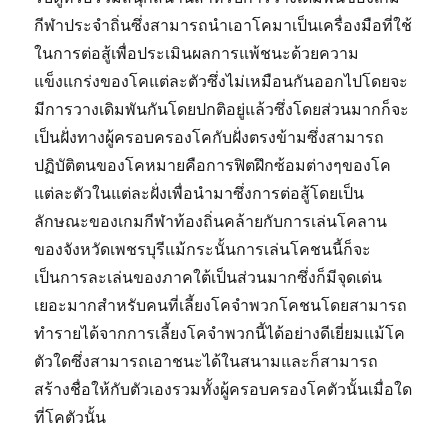
กีฬาประจำถิ่นซึ่งสามารถนำเอาโคมาเป็นเครื่องมือที่ใช้
ในการต่อสู้เพื่อประเมินผลการแพ้ชนะด้วยความ
แข็งแกร่งของโคแต่ละตัวซึ่งไม่เหมือนกันออกไปโดยจะ
มีการวางเดิมพันกันโดยปกติอยู่แล้วซึ่งโดยส่วนมากก็จะ
เป็นฝั่งทางผู้ครอบครองโคกับฝั่งตรงข้ามซึ่งสามารถ
ปฏิบัติตนของโคหมายคือการฟิตฝึกซ้อมต่างๆของโค
แต่ละตัวในแต่ละฝั่งเพื่อนำมาซึ่งการต่อสู้โดยเป็น
ลักษณะของเกมกีฬาท้องถิ่นคล้ายกับการเล่นโคลาน
ของจังหวัดเพชรบุรีแม้กระนั้นการเล่นโคชนนี้ก็จะ
เป็นการละเล่นของภาคใต้เป็นส่วนมากซึ่งก็มีจุดเด่น
เยอะมากสำหรับคนที่เลี้ยงโคจำพวกโคชนโดยสามารถ
ทำรายได้จากการเลี้ยงโคจำพวกนี้ได้อย่างดีเยี่ยมแม้โค
ตัวใดซึ่งสามารถเอาชนะได้ในสนามและก็สามารถ
สร้างชื่อให้กับตัวเองรวมทั้งผู้ครอบครองโคตัวนั้นเมื่อใด
ที่โคตัวนั้น