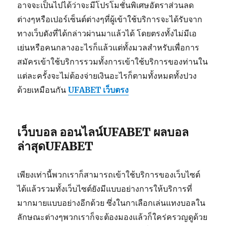
อาจจะเป็นไปได้ว่าจะมีโปรโมชั่นพิเศษอัตราส่วนลด
ต่างๆหรือเปอร์เซ็นต์ต่างๆที่ผู้เข้าใช้บริการจะได้รับจาก
ทางเว็บดังที่ได้กล่าวผ่านมาแล้วได้ โดยตรงทั้งไม่มีเอ
เย่นหรือคนกลางอะไรก็แล้วแต่ทั้งมวลสำหรับเพื่อการ
สมัครเข้าใช้บริการรวมทั้งการเข้าใช้บริการของท่านใน
แต่ละครั้งจะไม่ต้องจ่ายเงินอะไรก็ตามทั้งหมดทั้งปวง
ด้วยเหมือนกัน
UFABET เว็บตรง
เว็บบอล ออนไลน์UFABET ผลบอล
ล่าสุดUFABET
เพียงเท่านี้พวกเราก็สามารถเข้าใช้บริการของเว็บไซต์
ได้แล้วรวมทั้งเว็บไซต์ยังมีแบบอย่างการให้บริการที่
มากมายแบบอย่างอีกด้วย ซึ่งในกาเลือกเล่นแทงบอลใน
ลักษณะต่างๆพวกเราก็จะต้องมองแล้วก็ใคร่ครวญดูด้วย