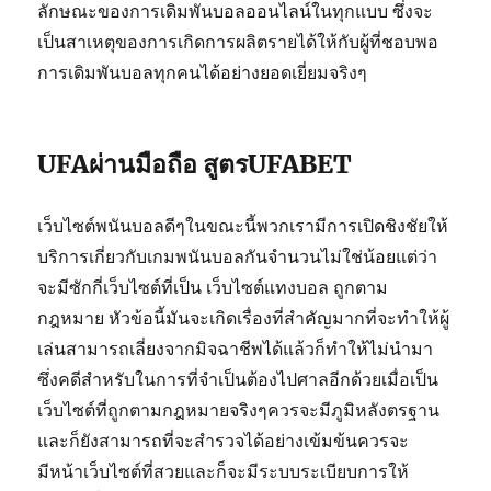
ลักษณะของการเดิมพันบอลออนไลน์ในทุกแบบ ซึ่งจะ
เป็นสาเหตุของการเกิดการผลิตรายได้ให้กับผู้ที่ชอบพอ
การเดิมพันบอลทุกคนได้อย่างยอดเยี่ยมจริงๆ
UFAผ่านมือถือ สูตรUFABET
เว็บไซต์พนันบอลดีๆในขณะนี้พวกเรามีการเปิดชิงชัยให้
บริการเกี่ยวกับเกมพนันบอลกันจำนวนไม่ใช่น้อยแต่ว่า
จะมีซักกี่เว็บไซต์ที่เป็น เว็บไซต์แทงบอล ถูกตาม
กฎหมาย หัวข้อนี้มันจะเกิดเรื่องที่สำคัญมากที่จะทำให้ผู้
เล่นสามารถเลี่ยงจากมิจฉาชีพได้แล้วก็ทำให้ไม่นำมา
ซึ่งคดีสำหรับในการที่จำเป็นต้องไปศาลอีกด้วยเมื่อเป็น
เว็บไซต์ที่ถูกตามกฎหมายจริงๆควรจะมีภูมิหลังตรฐาน
และก็ยังสามารถที่จะสำรวจได้อย่างเข้มข้นควรจะ
มีหน้าเว็บไซต์ที่สวยและก็จะมีระบบระเบียบการให้