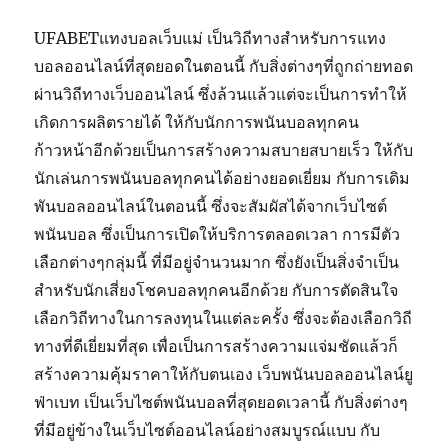
UFABETแทงบอลเว็บแม่
เป็นวิถีทางสำหรับการแทง
บอลออนไลน์ที่สุดยอดในตอนนี้ กับสิ่งต่างๆที่ถูกถ่ายทอด
ผ่านวิถีทางเว็บออนไลน์ ซึ่งล้วนแล้วแต่จะเป็นการทำให้
เกิดการผลิตรายได้ ให้กับนักการพนันบอลทุกคน
ก้าวหน้าอีกด้วยเป็นการสร้างความสบายสบายเร็ว ให้กับ
นักเล่นการพนันบอลทุกคนได้อย่างยอดเยี่ยม กับการเดิม
พันบอลออนไลน์ในตอนนี้ ซึ่งจะสัมผัสได้จากเว็บไซต์
พนันบอล ซึ่งเป็นการเปิดให้บริการตลอดเวลา การมีตัว
เลือกต่างๆกลุ่มนี้ ที่มีอยู่จำนวนมาก ซึ่งยังเป็นสิ่งจำเป็น
สำหรับนักเสี่ยงโชคบอลทุกคนอีกด้วย กับการตัดสินใจ
เลือกวิถีทางในการลงทุนในแต่ละครั้ง ซึ่งจะต้องเลือกวิถี
ทางที่ดีเยี่ยมที่สุด เพื่อเป็นการสร้างความแจ่มชัดแล้วก็
สร้างความคุ้มราคาให้กับตนเอง เว็บพนันบอลออนไลน์ยู
ฟ่าเบท เป็นเว็บไซต์พนันบอลที่สุดยอดเวลานี้ กับสิ่งต่างๆ
ที่มีอยู่ข้างในเว็บไซต์ออนไลน์อย่างสมบูรณ์แบบ กับ