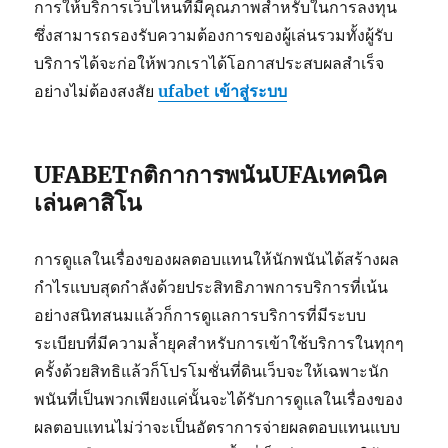
การให้บริการเว็บไหนที่มีคุณภาพสำหรับในการลงทุน
ซึ่งสามารถรองรับความต้องการของผู้เล่นรวมทั้งผู้รับ
บริการได้จะก่อให้พวกเราได้โอกาสประสบผลสำเร็จ
อย่างไม่ต้องสงสัย
ufabet เข้าสู่ระบบ
UFABETกติกาการพนันUFAเทคนิค
เล่นคาสิโน
การดูแลในเรื่องของผลตอบแทนให้นักพนันได้สร้างผล
กำไรแบบสุดกำลังด้วยประสิทธิภาพการบริการที่เน้น
อย่างสนิทสนมแล้วก็การดูแลการบริการที่มีระบบ
ระเบียบที่มีความล้ำยุคสำหรับการเข้าใช้บริการในทุกๆ
ครั้งด้วยสิทธิแล้วก็โปรโมชั่นที่ดินเว็บจะให้เฉพาะนัก
พนันที่เป็นพวกเพียงแค่นั้นจะได้รับการดูแลในเรื่องของ
ผลตอบแทนไม่ว่าจะเป็นอัตราการจ่ายผลตอบแทนแบบ