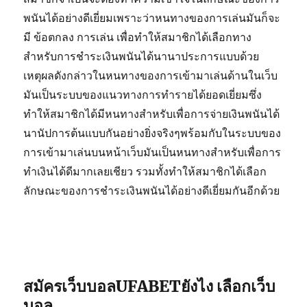
พนันได้อย่างดีเยี่ยมเพราะว่าหนทางของการเล่นมันก็จะ
มี ข้อตกลง การเล่น เพื่อทำให้สมาชิกได้เลือกทาง
สำหรับการชำระเงินพนันได้นานาประการแบบด้วย
เหตุผลดังกล่าวในหนทางของการเข้ามาเล่นด้านในเว็บ
มันเป็นระบบของแนวทางการทำรายได้ยอดเยี่ยมซึ่ง
ทำให้สมาชิกได้มีหนทางสำหรับเพื่อการจ่ายเงินพนันได้
นานัปการต้นแบบกันอย่างยิ่งจริงๆพร้อมกับในระบบของ
การเข้ามาเล่นบนหน้าเว็บมันเป็นหนทางสำหรับเพื่อการ
ทำเงินได้ดีมากเลยเชียว รวมทั้งทำให้สมาชิกได้เลือก
ลักษณะของการชำระเงินพนันได้อย่างดีเยี่ยมกันอีกด้วย
สมัครเว็บบอลUFABETยังไง เลือกเว็บ
บอล