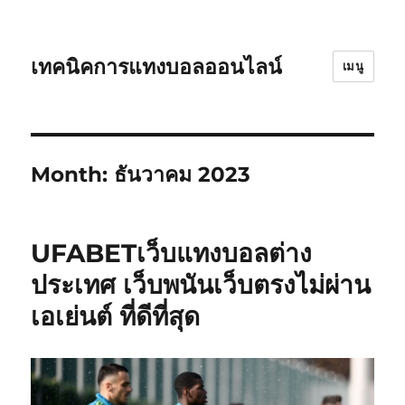
เทคนิคการแทงบอลออนไลน์
เมนู
Month:
ธันวาคม 2023
UFABETเว็บแทงบอลต่าง
ประเทศ เว็บพนันเว็บตรงไม่ผ่าน
เอเย่นต์ ที่ดีที่สุด