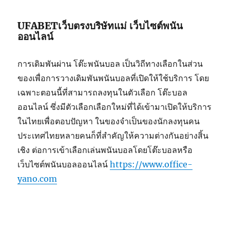
UFABETเว็บตรงบริษัทแม่ เว็บไซต์พนัน
ออนไลน์
การเดิมพันผ่าน โต๊ะพนันบอล เป็นวิถีทางเลือกในส่วน
ของเพื่อการวางเดิมพันพนันบอลที่เปิดให้ใช้บริการ โดย
เฉพาะตอนนี้ที่สามารถลงทุนในตัวเลือก โต๊ะบอล
ออนไลน์ ซึ่งมีตัวเลือกเลือกใหม่ที่ได้เข้ามาเปิดให้บริการ
ในไทยเพื่อตอบปัญหา ในของจำเป็นของนักลงทุนคน
ประเทศไทยหลายคนก็ที่สำคัญให้ความต่างกันอย่างสิ้น
เชิง ต่อการเข้าเลือกเล่นพนันบอลโดยโต๊ะบอลหรือ
เว็บไซต์พนันบอลออนไลน์
https://www.office-
yano.com