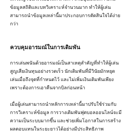
ข้อมูลสถิติและบทวิเคราะห์จำนวนมาก ทำให้ผู้เล่น
สามารถนำข้อมูลเหล่านี้มาประกอบการตัดสินใจได้ง่าย
กว่า
ควบคุมอารมณ์ในการเดิมพัน
การเล่นพนันด้วยอารมณ์เป็นสาเหตุสำคัญที่ทำให้ผู้เล่น
สูญเสียเงินทุนอย่างรวดเร็ว นักเดิมพันที่มีวินัยมักหยุด
เล่นเมื่อถึงจุดที่กำหนดไว้ และไม่เพิ่มเงินเดิมพันเพียง
เพราะต้องการเอาคืนจากบิลก่อนหน้า
เมื่อผู้เล่นสามารถนำหลักการเหล่านี้มาปรับใช้ร่วมกับ
การวิเคราะห์ข้อมูล การวางเดิมพันฟุตบอลออนไลน์จะมี
ความเป็นระบบมากขึ้น และช่วยเพิ่มโอกาสในการสร้าง
ผลตอบแทนในระยะยาวได้อย่างมีประสิทธิภาพ