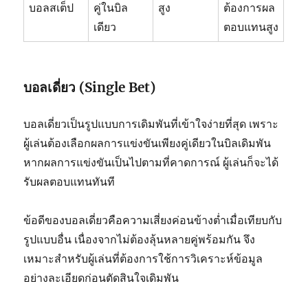
บอลสเต็ป
คู่ในบิล
สูง
ต้องการผล
เดียว
ตอบแทนสูง
บอลเดี่ยว (Single Bet)
บอลเดี่ยวเป็นรูปแบบการเดิมพันที่เข้าใจง่ายที่สุด เพราะ
ผู้เล่นต้องเลือกผลการแข่งขันเพียงคู่เดียวในบิลเดิมพัน
หากผลการแข่งขันเป็นไปตามที่คาดการณ์ ผู้เล่นก็จะได้
รับผลตอบแทนทันที
ข้อดีของบอลเดี่ยวคือความเสี่ยงค่อนข้างต่ำเมื่อเทียบกับ
รูปแบบอื่น เนื่องจากไม่ต้องลุ้นหลายคู่พร้อมกัน จึง
เหมาะสำหรับผู้เล่นที่ต้องการใช้การวิเคราะห์ข้อมูล
อย่างละเอียดก่อนตัดสินใจเดิมพัน