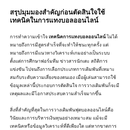
สรุปมุมมองสำคัญก่อนตัดสินใจใช้
เทคนิคในการแทงบอลออนไลน์
การทำความเข้าใจ
เทคนิคการแทงบอลออนไลน์
ไม่ได้
หมายถึงการมีสูตรสำเร็จที่จะทำให้ชนะทุกครั้ง แต่
หมายถึงการมีแนวทางวิเคราะห์เกมอย่างเป็นระบบ
ตั้งแต่การศึกษาฟอร์มทีม ข่าวสารนักเตะ สถิติการ
แข่งขัน ไปจนถึงการเลือกประเภทการเดิมพันที่เหมาะ
สมกับระดับความเสี่ยงของตนเอง เมื่อผู้เล่นสามารถใช้
ข้อมูลเหล่านี้ประกอบการตัดสินใจ การวางเดิมพันก็จะมี
เหตุผลและมีโอกาสประสบความสำเร็จมากขึ้น
สิ่งที่สำคัญที่สุดในการวางเดิมพันฟุตบอลออนไลน์คือ
วินัยและการบริหารเงินทุนอย่างเหมาะสม แม้จะมี
เทคนิคหรือข้อมูลวิเคราะห์ที่ดีเพียงใด แต่หากขาดการ