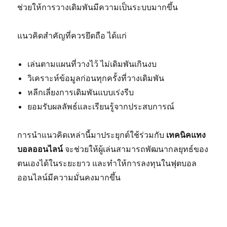
ช่วยให้การวางเดิมพันมีความเป็นระบบมากขึ้น
แนวคิดสำคัญที่ควรยึดถือ ได้แก่
เล่นตามแผนที่วางไว้ ไม่เดิมพันเกินงบ
วิเคราะห์ข้อมูลก่อนทุกครั้งที่วางเดิมพัน
หลีกเลี่ยงการเดิมพันแบบเร่งรีบ
ยอมรับผลลัพธ์และเรียนรู้จากประสบการณ์
การนำแนวคิดเหล่านี้มาประยุกต์ใช้ร่วมกับ
เทคนิคแทง
บอลออนไลน์
จะช่วยให้ผู้เล่นสามารถพัฒนากลยุทธ์ของ
ตนเองได้ในระยะยาว และทำให้การลงทุนในฟุตบอล
ออนไลน์มีความมั่นคงมากขึ้น