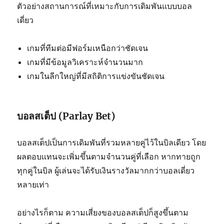
ตัวอย่างสถานการณ์ที่เหมาะกับการเดิมพันแบบบอล
เดี่ยว
เกมที่ทีมต่อมีฟอร์มเหนือกว่าชัดเจน
เกมที่มีข้อมูลวิเคราะห์จำนวนมาก
เกมในลีกใหญ่ที่มีสถิติการแข่งขันชัดเจน
บอลสเต็ป (Parlay Bet)
บอลสเต็ปเป็นการเดิมพันที่รวมหลายคู่ไว้ในบิลเดียว โดย
ผลตอบแทนจะเพิ่มขึ้นตามจำนวนคู่ที่เลือก หากทายถูก
ทุกคู่ในบิล ผู้เล่นจะได้รับเงินรางวัลมากกว่าบอลเดี่ยว
หลายเท่า
อย่างไรก็ตาม ความเสี่ยงของบอลสเต็ปก็สูงขึ้นตาม