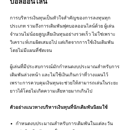
บอลออนไลน์
การบริหารเงินทุนเป็นหัวใจสำคัญของการลงทุนทุก
ประเภท รวมถึงการเดิมพันฟุตบอลออนไลน์ด้วย ผู้เล่น
จำนวนไม่น้อยสูญเสียเงินทุนอย่างรวดเร็ว ไม่ใช่เพราะ
วิเคราะห์เกมผิดเสมอไป แต่เกิดจากการใช้เงินเดิมพัน
โดยไม่มีแผนที่ชัดเจน
ผู้เล่นที่มีประสบการณ์มักกำหนดงบประมาณสำหรับการ
เดิมพันล่วงหน้า และไม่ใช้เงินเกินกว่าที่วางแผนไว้
เพราะการควบคุมเงินทุนจะช่วยให้สามารถเล่นในระยะ
ยาวได้โดยไม่เกิดความเสียหายมากเกินไป
ตัวอย่างแนวทางบริหารเงินทุนที่นักเดิมพันนิยมใช้
กำหนดงบประมาณสำหรับการเดิมพันในแต่ละวัน