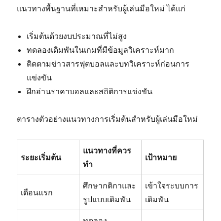
แนวทางพื้นฐานที่เหมาะสำหรับผู้เล่นมือใหม่ ได้แก่
เริ่มต้นด้วยงบประมาณที่ไม่สูง
ทดลองเดิมพันในเกมที่มีข้อมูลวิเคราะห์มาก
ติดตามข่าวสารฟุตบอลและบทวิเคราะห์ก่อนการ
แข่งขัน
ฝึกอ่านราคาบอลและสถิติการแข่งขัน
ตารางตัวอย่างแนวทางการเริ่มต้นสำหรับผู้เล่นมือใหม่
แนวทางที่ควร
ระยะเริ่มต้น
เป้าหมาย
ทำ
ศึกษากติกาและ
เข้าใจระบบการ
เดือนแรก
รูปแบบเดิมพัน
เดิมพัน
ทดลอง