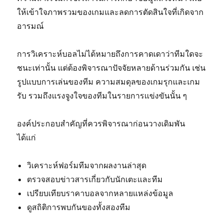
ให้เข้าใจภาพรวมของเกมและลดการตัดสินใจที่เกิดจาก
อารมณ์
การวิเคราะห์บอลไม่ได้หมายถึงการคาดเดาว่าทีมใดจะ
ชนะเท่านั้น แต่ต้องพิจารณาปัจจัยหลายด้านร่วมกัน เช่น
รูปแบบการเล่นของทีม ความสมดุลของเกมรุกและเกม
รับ รวมถึงแรงจูงใจของทีมในรายการแข่งขันนั้น ๆ
องค์ประกอบสำคัญที่ควรพิจารณาก่อนวางเดิมพัน
ได้แก่
วิเคราะห์ฟอร์มทีมจากผลงานล่าสุด
ตรวจสอบข่าวสารเกี่ยวกับนักเตะและทีม
เปรียบเทียบราคาบอลจากหลายแหล่งข้อมูล
ดูสถิติการพบกันของทั้งสองทีม