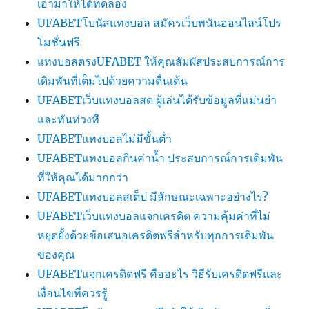
เอามาให้ได้ทดลอง
UFABETโบนัสแทงบอล สมัครเว็บพนันออนไลน์โปร
โมชั่นฟรี
แทงบอลตรงUFABET ให้คุณสัมผัสประสบการณ์การ
เดิมพันที่เต็มไปด้วยความตื่นเต้น
UFABETเว็บแทงบอลสด ผู้เล่นได้รับข้อมูลที่แม่นยำ
และทันท่วงที
UFABETแทงบอลไม่มีขั้นต่ำ
UFABETแทงบอลกินค่าน้ำ ประสบการณ์การเดิมพัน
ที่ให้คุณได้มากกว่า
UFABETแทงบอลสเต็ป มีลักษณะเฉพาะอย่างไร?
UFABETเว็บแทงบอลแจกเครดิต ความคุ้มค่าที่ไม่
หยุดยั้งด้วยข้อเสนอเครดิตฟรีสำหรับทุกการเดิมพัน
ของคุณ
UFABETแจกเครดิตฟรี คืออะไร วิธีรับเครดิตฟรีและ
เงื่อนไขที่ควรรู้