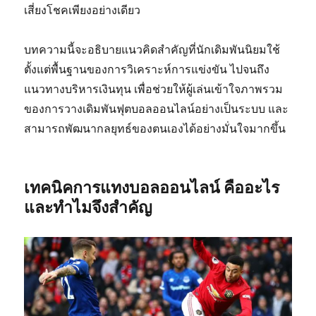
เสี่ยงโชคเพียงอย่างเดียว
บทความนี้จะอธิบายแนวคิดสำคัญที่นักเดิมพันนิยมใช้
ตั้งแต่พื้นฐานของการวิเคราะห์การแข่งขัน ไปจนถึง
แนวทางบริหารเงินทุน เพื่อช่วยให้ผู้เล่นเข้าใจภาพรวม
ของการวางเดิมพันฟุตบอลออนไลน์อย่างเป็นระบบ และ
สามารถพัฒนากลยุทธ์ของตนเองได้อย่างมั่นใจมากขึ้น
เทคนิคการแทงบอลออนไลน์ คืออะไร
และทำไมจึงสำคัญ