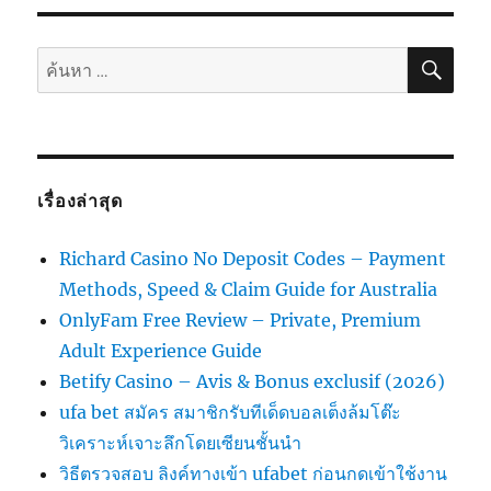
ค้นห
ค้นหา:
เรื่องล่าสุด
Richard Casino No Deposit Codes – Payment
Methods, Speed & Claim Guide for Australia
OnlyFam Free Review – Private, Premium
Adult Experience Guide
Betify Casino – Avis & Bonus exclusif (2026)
ufa bet สมัคร สมาชิกรับทีเด็ดบอลเต็งล้มโต๊ะ
วิเคราะห์เจาะลึกโดยเซียนชั้นนำ
วิธีตรวจสอบ ลิงค์ทางเข้า ufabet ก่อนกดเข้าใช้งาน