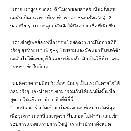
“เราจบจ่าฝูงของกลุ่ม ซึ่งไม่ง่ายเลยสำหรับทีมฝรั่งเศส
แต่มันเป็นแนวทางที่เราทำ เราเอาชนะฝรั่งเศส 4-2
บอสเนีย 4-0 และคุณก็สัมผัสได้ถึงความเชื่อที่เพิ่มขึ้น
“เราเข้าสู่เพลย์ออฟที่อังกฤษโดยคิดว่าเรามีโอกาสที่ดี
จริงๆ สุดท้ายเราแพ้ 5-4 โดยรวมและมีคนมาตีโพสต์ช้า
แต่มันไม่ได้แค่อยู่ที่นั่นและพลิกกลับ มันเป็นวิธีที่เราเล่น
วิธีที่เราเข้าใกล้เกม
“ผมคิดว่าความผิดหวังเล็กๆ น้อยๆ เป็นแรงบันดาลใจให้
กลุ่มจริงๆ และนำพวกเขามารวมกันให้แน่นยิ่งขึ้นเพื่อ
พูดว่า ใช่แล้ว เรามีบางสิ่งที่ดีที่นี่
“จากนั้น แกรี่ สปีดเข้ามาในช่วงเวลาที่เหมาะสมที่สุด
เพื่อชูเด็กๆ เหล่านี้และพูดว่า ‘ไปเถอะ ไปทำกัน และเข้า
รอบการแข่งขันรายการใหญ่’ เรานำเข้ามาทั้งหมด