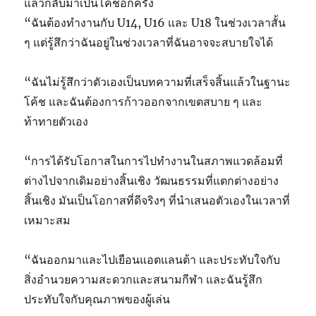
แล้วกลับมาเป็นโค้ชอีกครั้ง
“ฉันต้องทำงานกับ U14, U16 และ U18 ในช่วงเวลาสั้น
ๆ แต่รู้สึกว่าฉันอยู่ในช่วงเวลาที่ฉันอาจจะสบายใจได้
“ฉันไม่รู้สึกว่าตัวเองเป็นบทความที่เสร็จสิ้นแล้วในฐานะ
โค้ช และฉันต้องการก้าวออกจากเขตสบาย ๆ และ
ท้าทายตัวเอง
“การได้รับโอกาสในการไปทำงานในสภาพแวดล้อมที่
ต่างไปจากเดิมอย่างสิ้นเชิง วัฒนธรรมที่แตกต่างอย่าง
สิ้นเชิง มันเป็นโอกาสที่ดีจริงๆ ที่นำเสนอตัวเองในเวลาที่
เหมาะสม
“ฉันออกมาและไปเยือนแอตแลนต้า และประทับใจกับ
สิ่งอำนวยความสะดวกและสนามกีฬา และฉันรู้สึก
ประทับใจกับคุณภาพของผู้เล่น