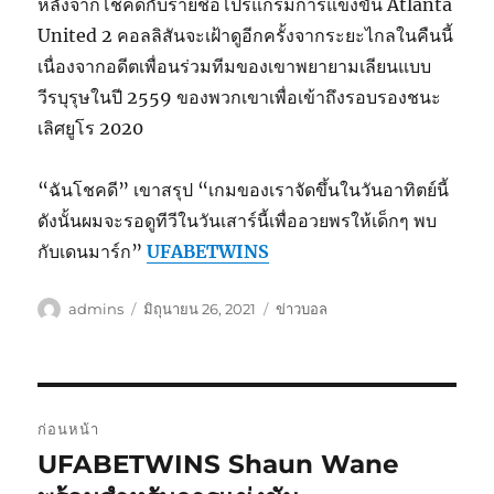
หลังจากโชคดีกับรายชื่อโปรแกรมการแข่งขัน Atlanta
United 2 คอลลิสันจะเฝ้าดูอีกครั้งจากระยะไกลในคืนนี้
เนื่องจากอดีตเพื่อนร่วมทีมของเขาพยายามเลียนแบบ
วีรบุรุษในปี 2559 ของพวกเขาเพื่อเข้าถึงรอบรองชนะ
เลิศยูโร 2020
“ฉันโชคดี” เขาสรุป “เกมของเราจัดขึ้นในวันอาทิตย์นี้
ดังนั้นผมจะรอดูทีวีในวันเสาร์นี้เพื่ออวยพรให้เด็กๆ พบ
กับเดนมาร์ก”
UFABETWINS
ผู้
เขียน
หมวด
admins
มิถุนายน 26, 2021
ข่าวบอล
เขียน
เมื่อ
หมู่
เมนู
ก่อนหน้า
นำทาง
UFABETWINS Shaun Wane
เรื่อง
ก่อน