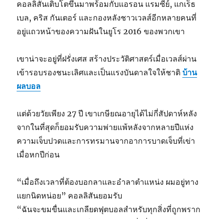
คอลลิสันเติบโตขึ้นมาพร้อมกับแอรอน แรมซีย์, แกเร็ธ
เบล, คริส กันเตอร์ และกองหลังชาวเวลส์อีกหลายคนที่
อยู่แถวหน้าของความฝันในยูโร 2016 ของพวกเขา
เขาน่าจะอยู่ที่ฝรั่งเศส สร้างประวัติศาสตร์เมื่อเวลส์ผ่าน
เข้ารอบรองชนะเลิศและเป็นแรงบันดาลใจให้ชาติ
บ้าน
ผลบอล
แต่ด้วยวัยเพียง 27 ปี เขาเกษียณอายุได้ไม่กี่สัปดาห์หลัง
จากในที่สุดก็ยอมรับความพ่ายแพ้หลังจากหลายปีแห่ง
ความเจ็บปวดและการทรมานจากอาการบาดเจ็บที่เข่า
เมื่อหกปีก่อน
“เมื่อถึงเวลาที่ต้องบอกลาและอำลาตำแหน่ง ผมอยู่ทาง
แยกนิดหน่อย” คอลลิสันยอมรับ
“ฉันจะขมขื่นและเกลียดฟุตบอลสำหรับทุกสิ่งที่ถูกพราก