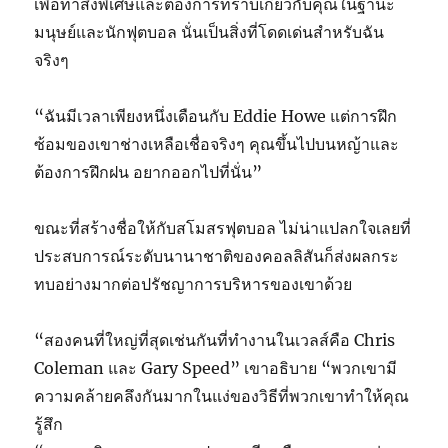
เพื่อทำสิ่งพิเศษและต้องการทราบเกี่ยวกับคุณในฐานะ
มนุษย์และนักฟุตบอล นั่นเป็นสิ่งที่โดดเด่นสำหรับฉัน
จริงๆ
“ฉันมีเวลาเพียงหนึ่งเดือนกับ Eddie Howe แต่การฝึก
ซ้อมของเขาช่างเหลือเชื่อจริงๆ คุณขึ้นไปบนหญ้าและ
ต้องการฝึกฝน อยากออกไปที่นั่น”
ขณะที่สร้างชื่อให้กับสโมสรฟุตบอล ไม่น่าแปลกใจเลยที่
ประสบการณ์ระดับนานาชาติของคอลลิสันก็ส่งผลกระ
ทบอย่างมากต่อปรัชญาการบริหารของเขาด้วย
“สองคนที่ใหญ่ที่สุดเช่นกันที่ทำงานในเวลส์คือ Chris
Coleman และ Gary Speed” เขาอธิบาย “พวกเขามี
ความคล้ายคลึงกันมากในแง่ของวิธีที่พวกเขาทำให้คุณ
รู้สึก