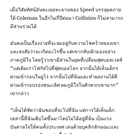
เมื่อวิสัยทัศน์อันทะเยอทะยานของ Speed ​​บรรลุผลภาย
ใต้ Coleman ในอีกไม่กี่ปีต่อมา Collision ก็ไม่สามารถ
มีส่วนร่วมได้
มันคงเป็นเรื่องง่ายที่จะจมอยู่กับความโชคร้ายของเขา
และสงสัยว่าจะเกิดอะไรขึ้น แต่เขากลับเฝ้ามองอย่าง
ภาคภูมิใจ โดยรู้ว่าเขามีส่วนในยุคที่เปลี่ยนฟุตบอลเวลส์
“แต่เดิมเราโฟกัสไปที่ฟุตบอลโลก จากนั้นได้เห็นเด็กๆ
ผ่านเข้ารอบในยูโร จากนั้นไปที่นั่นและทำผลงานได้ดี
ผ่านเข้ารอบรองชนะเลิศ ผมภูมิใจในตัวพวกเขามาก”
เขากล่าว
“เห็นได้ชัดว่าฉันชอบที่จะไปที่นั่น แต่การได้เห็นเด็ก
เหล่านี้ที่ฉันเติบโตขึ้นมาโดยไม่ได้อยู่ที่นั่น เป็นแรง
บันดาลใจให้คนทั้งประเทศ เล่นด้วยบุคลิกลักษณะและ