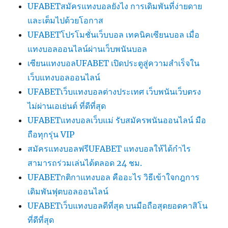
UFABETสมัครแทงบอลยังไง การเดิมพันที่ง่ายดาย
และเต็มไปด้วยโอกาส
UFABETโปรโมชั่นเว็บบอล เทคนิคเซียนบอล เมื่อ
แทงบอลออนไลน์ผ่านเว็บพนันบอล
เซียนแทงบอลUFABET เปิดประตูสู่ความสำเร็จใน
เว็บแทงบอลออนไลน์
UFABETเว็บแทงบอลต่างประเทศ เว็บพนันเว็บตรง
ไม่ผ่านเอเย่นต์ ที่ดีที่สุด
UFABETแทงบอลเว็บแม่ รับสมัครพนันออนไลน์ มือ
ถือทุกรุ่น VIP
สมัครแทงบอลฟรีUFABET แทงบอลให้ได้กำไร
สามารถร่วมเล่นได้ตลอด 24 ชม.
UFABETกติกาแทงบอล คืออะไร วิธีเข้าใจกฎการ
เดิมพันฟุตบอลออนไลน์
UFABETเว็บแทงบอลดีที่สุด บนมือถือสุดยอดคาสิโน
ที่ดีที่สุด