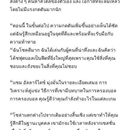
สิ่งต่าง ๆ ค้นหาสไตล์ของตัวเอง และโอกาสที่จะล้มเหลว
โดยไม่มีแรงกดดันมากนัก
“ตอนนี้ ในขั้นต่อไป ความกดดันเพิ่มขึ้นอย่างเห็นได้ชัด
แต่ฉันรู้สึกเหมือนอยู่ในจุดที่ดีและพร้อมที่จะรับมือกับ
ความท้าทาย
“ฉันโชคดีมาก ฉันได้เล่นกับผู้คนที่น่าทึ่งและฉันคิดว่า
โค้ชฟุตบอลเป็นฟีดที่ยิ่งใหญ่ที่สุดเพราะคุณใช้สิ่งที่คุณ
ชอบและถังขยะในสิ่งที่คุณไม่ชอบ
“แซม อัลลาร์ไดซ์ มุ่งมั่นในรายละเอียดเสมอ การ
วิเคราะห์คู่แข่ง วิธีการที่เขามีบทบาทในการครองบอล
การครองบอล คุณรู้ดีว่าคุณกำลังทำอะไรในแต่ละเกม
“โซล่าแตกต่างไปจากเดิมอย่างสิ้นเชิง แต่เขาทำให้คุณ
รู้สึกดีในฐานะบุคคล เขามักจะใช้เวลาหลังจากเซสชั่น