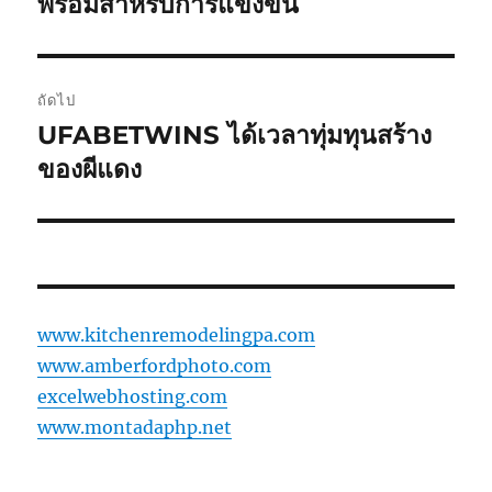
พร้อมสำหรับการแข่งขัน
เรื่อง
หน้า:
ถัดไป
UFABETWINS ได้เวลาทุ่มทุนสร้าง
เรื่อง
ต่อ
ของผีแดง
ไป:
www.kitchenremodelingpa.com
www.amberfordphoto.com
excelwebhosting.com
www.montadaphp.net