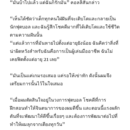
“มันบ้าไปแล้ว แต่ฉันก็รักมัน” คอลลิสันกล่าว
“เห็นได้ชัดว่าเด็กทุกคนใฝ่ฝันที่จะเติบโตและกลายเป็น
นักฟุตบอล และฉันรู้สึกโชคดีมากที่ได้เติบโตและใช้ชีวิต
ตามความฝันนั้น
“แต่แล้วการที่มันหายไปตั้งแต่อายุยังน้อย ฉันคิดว่าสิ่งที่
น่าผิดหวังสำหรับฉันคือการเป็นผู้เล่นมืออาชีพ ฉันไม่
เคยฟิตตั้งแต่อายุ 21 เลย”
“มันเป็นแค่เกมรอเสมอ แค่รอให้เข่าหัก ดังนั้นผมจึง
เตรียมการนั้นไว้ในใจเสมอ
“เมื่อผมตัดสินใจอยู่ในวงการฟุตบอล โชคดีที่การ
ฝึกสอนทำให้จินตนาการของผมดีขึ้น และตอนนี้แรงผลัก
ดันที่จะพัฒนาให้ดีขึ้นเรื่อยๆ และต้องการพัฒนาต่อไปที่
ทำให้ผมลุกจากเตียงทุกวัน”