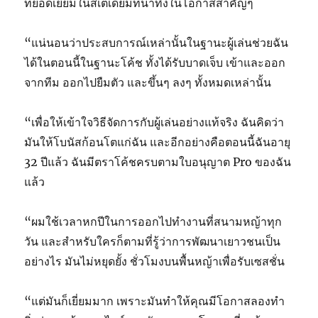
ที่ยอดเยี่ยมในสเตเดียมที่น่าทึ่งในโอกาสสำคัญๆ
“แน่นอนว่าประสบการณ์เหล่านั้นในฐานะผู้เล่นช่วยฉัน
ได้ในตอนนี้ในฐานะโค้ช ทั้งได้รับบาดเจ็บ เข้าและออก
จากทีม ออกไปยืมตัว และขึ้นๆ ลงๆ ทั้งหมดเหล่านั้น
“เพื่อให้เข้าใจวิธีจัดการกับผู้เล่นอย่างแท้จริง ฉันคิดว่า
มันให้โบนัสก้อนโตแก่ฉัน และอีกอย่างคือตอนนี้ฉันอายุ
32 ปีแล้ว ฉันมีตราโค้ชครบตามใบอนุญาต Pro ของฉัน
แล้ว
“ผมใช้เวลาหกปีในการออกไปทำงานที่สนามหญ้าทุก
วัน และสำหรับใครก็ตามที่รู้ว่าการพัฒนาเยาวชนเป็น
อย่างไร มันไม่หยุดยั้ง ชั่วโมงบนพื้นหญ้าเพื่อรับเซสชั่น
“แต่มันก็เยี่ยมมาก เพราะมันทำให้คุณมีโอกาสลองทำ