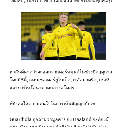
โต้กลับ, ในกรอบ เขาเป็นกองหน้าที่ยอดเยี่ยมทุกคนรู้ดี”
ฮาลันด์คาดว่าจะออกจากดอร์ทมุนด์ในช่วงปิดฤดูกาล
โดยมีซิตี้, แมนเชสเตอร์ยูไนเต็ด, เรอัลมาดริด, เชลซี
และบาร์เซโลนาท่ามกลางสโมสร
ที่ยังคงให้ความสนใจในการเซ็นสัญญากับเขา
Guardiola ถูกถามว่ามูลค่าของ Haaland จะต้องมี