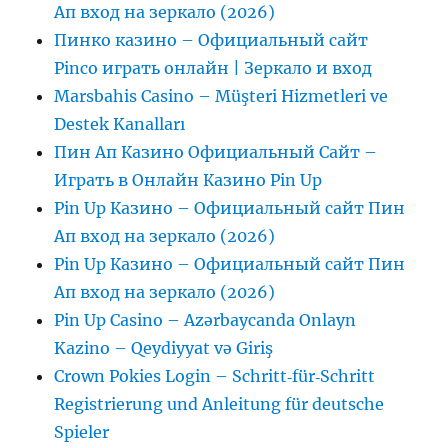
Ап вход на зеркало (2026)
Пинко казино – Официальный сайт
Pinco играть онлайн | Зеркало и вход
Marsbahis Casino – Müşteri Hizmetleri ve
Destek Kanalları
Пин Ап Казино Официальный Сайт –
Играть в Онлайн Казино Pin Up
Pin Up Казино – Официальный сайт Пин
Ап вход на зеркало (2026)
Pin Up Казино – Официальный сайт Пин
Ап вход на зеркало (2026)
Pin Up Casino – Azərbaycanda Onlayn
Kazino – Qeydiyyat və Giriş
Crown Pokies Login – Schritt‑für‑Schritt
Registrierung und Anleitung für deutsche
Spieler