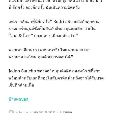
ตื่นขึ้นมาและเตรียมตัวสำหรับฤดูกาลหน้า เรากลับ มาที่
นี่ อีกครั้ง ลองอีกครั้ง มันเป็นความผิดหวัง
แต่เรากลับมาที่นี่อีกครั้ง” Rodri อธิบายถึงภัยคุกคาม
ของดอร์ทมุนด์ซึ่งเป็นอันดับสี่ของบุนเดสลีกาว่าเป็น
“อนาธิปไตย” กองกลาง เมืองกล่าวว่า:“
พวกเขา มีเกมประเภท อนาธิปไตย มากพวก เขา
พยายาม ลงโทษ คุณด้วยการตอบโต้”
Jadon Sancho ของดอร์ท มุนด์อดีต กองหน้า ซิตี้อาจ
พร้อมสำหรับเลกที่สองในสัปดาห์หน้าหลังจากได้รับบาด
เจ็บที่กล้ามเนื้อ
บ้านผลบอล
ผู้
เขียน
หมวด
admins
เมษายน 5, 2021
ข่าวบอล