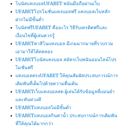
โบนัสแทงบอลUFABET พนันมือถือผ่านเว็บ
UFABETโปรโมชั่นแทงบอลฟรี แทงบอลเว็บหลัก
ฝากไม่มีขั้นต่ำ
โบนัสฟรีUFABET คืออะไร วิธีรับเครดิตฟรีและ
เงื่อนไขที่ผู้เล่นควรรู้
UFABETคาสิโนแทงบอล มีเกมมากมายที่รวบรวม
เอามาให้ได้ทดลอง
UFABETโบนัสแทงบอล สมัครเว็บพนันออนไลน์โปร
โมชั่นฟรี
แทงบอลตรงUFABET ให้คุณสัมผัสประสบการณ์การ
เดิมพันที่เต็มไปด้วยความตื่นเต้น
UFABETเว็บแทงบอลสด ผู้เล่นได้รับข้อมูลที่แม่นยำ
และทันท่วงที
UFABETแทงบอลไม่มีขั้นต่ำ
UFABETแทงบอลกินค่าน้ำ ประสบการณ์การเดิมพัน
ที่ให้คุณได้มากกว่า