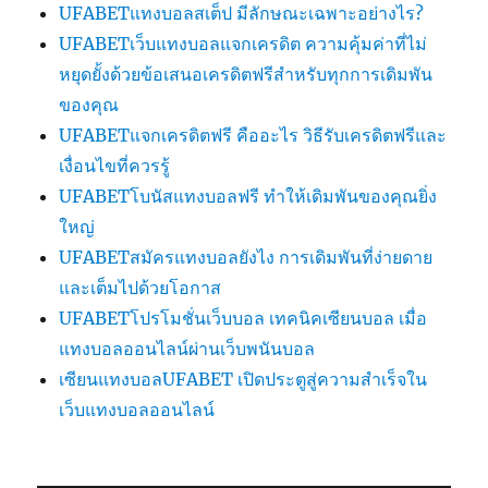
UFABETแทงบอลสเต็ป มีลักษณะเฉพาะอย่างไร?
UFABETเว็บแทงบอลแจกเครดิต ความคุ้มค่าที่ไม่
หยุดยั้งด้วยข้อเสนอเครดิตฟรีสำหรับทุกการเดิมพัน
ของคุณ
UFABETแจกเครดิตฟรี คืออะไร วิธีรับเครดิตฟรีและ
เงื่อนไขที่ควรรู้
UFABETโบนัสแทงบอลฟรี ทำให้เดิมพันของคุณยิ่ง
ใหญ่
UFABETสมัครแทงบอลยังไง การเดิมพันที่ง่ายดาย
และเต็มไปด้วยโอกาส
UFABETโปรโมชั่นเว็บบอล เทคนิคเซียนบอล เมื่อ
แทงบอลออนไลน์ผ่านเว็บพนันบอล
เซียนแทงบอลUFABET เปิดประตูสู่ความสำเร็จใน
เว็บแทงบอลออนไลน์