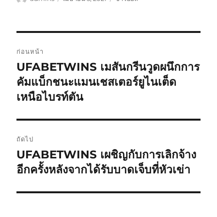
เขียน
เมื่อ
หมู่
เมนู
ก่อนหน้า
นำทาง
UFABETWINS เมสันกรีนวูดผนึกการ
เรื่อง
ก่อน
คัมแบ็กชนะแมนเชสเตอร์ยูไนเต็ด
เรื่อง
หน้า:
เหนือไบรท์ตัน
ถัดไป
UFABETWINS เผชิญกับการเลิกจ้าง
เรื่อง
ต่อ
อีกครั้งหลังจากได้รับบาดเจ็บที่หัวเข่า
ไป: