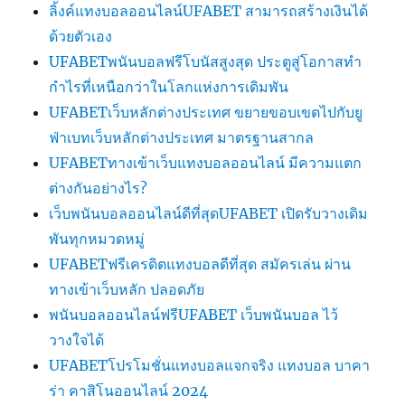
ลิ้งค์แทงบอลออนไลน์UFABET สามารถสร้างเงินได้
ด้วยตัวเอง
UFABETพนันบอลฟรีโบนัสสูงสุด ประตูสู่โอกาสทำ
กำไรที่เหนือกว่าในโลกแห่งการเดิมพัน
UFABETเว็บหลักต่างประเทศ ขยายขอบเขตไปกับยู
ฟ่าเบทเว็บหลักต่างประเทศ มาตรฐานสากล
UFABETทางเข้าเว็บแทงบอลออนไลน์ มีความแตก
ต่างกันอย่างไร?
เว็บพนันบอลออนไลน์ดีที่สุดUFABET เปิดรับวางเดิม
พันทุกหมวดหมู่
UFABETฟรีเครดิตแทงบอลดีที่สุด สมัครเล่น ผ่าน
ทางเข้าเว็บหลัก ปลอดภัย
พนันบอลออนไลน์ฟรีUFABET เว็บพนันบอล ไว้
วางใจได้
UFABETโปรโมชั่นแทงบอลแจกจริง แทงบอล บาคา
ร่า คาสิโนออนไลน์ 2024