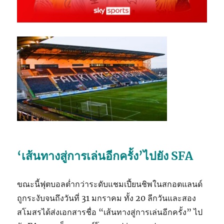
‘เส้นทางสู่การเล่นอีกครั้ง’ไปยัง SFA
ขณะนี้ฟุตบอลต่ำกว่าระดับแชมเปี้ยนชิพในสกอตแลนด์
ถูกระงับจนถึงวันที่ 31 มกราคม ทั้ง 20 ลีกวันและสอง
สโมสรได้ส่งเอกสารชื่อ “เส้นทางสู่การเล่นอีกครั้ง” ไป