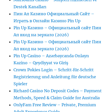
Destek Kanalları
Пин Ап Казино Официальный Сайт –
Играть в Онлайн Казино Pin Up
Pin Up Казино – Официальный сайт Пин
Ап вход на зеркало (2026)
Pin Up Казино – Официальный сайт Пин
Ап вход на зеркало (2026)
Pin Up Casino – Azərbaycanda Onlayn
Kazino – Qeydiyyat və Giriş
Crown Pokies Login – Schritt‑für‑Schritt
Registrierung und Anleitung für deutsche
Spieler
Richard Casino No Deposit Codes – Payment
Methods, Speed & Claim Guide for Australia
OnlyFam Free Review – Private, Premium
Adult Experience Guide