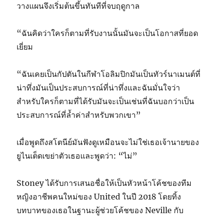
วางแผนจึงเริ่มต้นขึ้นทันทีที่จบฤดูกาล
“ฉันคิดว่าใครก็ตามที่รับงานนั้นมันจะเป็นโอกาสที่ยอด
เยี่ยม
“ฉันเคยเป็นกัปตันในกีฬาโอลิมปิกมันเป็นทัวร์นาเมนต์ที่
น่าทึ่งมันเป็นประสบการณ์ที่น่าทึ่งและฉันมั่นใจว่า
สำหรับใครก็ตามที่ได้รับมันจะเป็นเช่นที่ฉันบอกว่าเป็น
ประสบการณ์ที่ล้ำค่าสำหรับพวกเขา”
เมื่อพูดถึงสโตนีย์มันฟังดูเหมือนจะไม่ใช่เธอเจ้านายของ
ยูไนเต็ดเขย่าตัวเธอและพูดว่า: “ไม่”
Stoney ได้รับการเสนอชื่อให้เป็นหัวหน้าโค้ชของทีม
หญิงอาชีพคนใหม่ของ United ในปี 2018 โดยทิ้ง
บทบาทของเธอในฐานะผู้ช่วยโค้ชของ Neville กับ