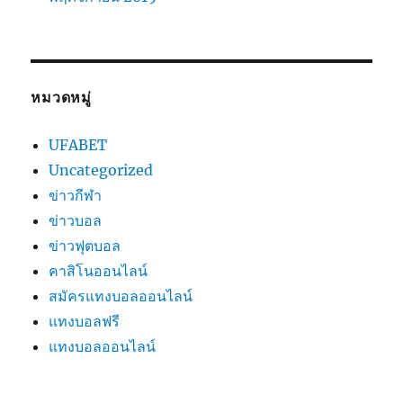
หมวดหมู่
UFABET
Uncategorized
ข่าวกีฬา
ข่าวบอล
ข่าวฟุตบอล
คาสิโนออนไลน์
สมัครแทงบอลออนไลน์
แทงบอลฟรี
แทงบอลออนไลน์