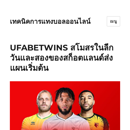
เทคนิคการแทงบอลออนไลน์
เมนู
UFABETWINS สโมสรในลีก
วันและสองของสก็อตแลนด์ส่ง
แผนเริ่มต้น