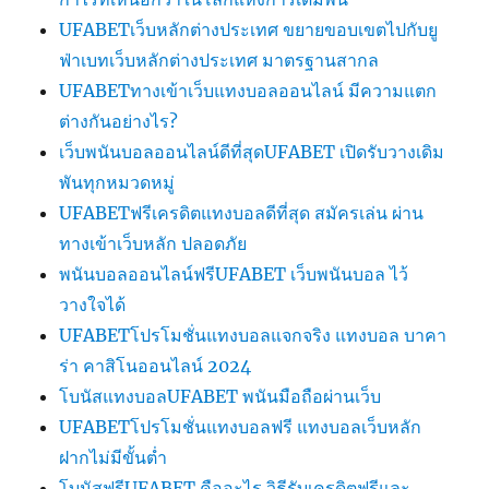
UFABETเว็บหลักต่างประเทศ ขยายขอบเขตไปกับยู
ฟ่าเบทเว็บหลักต่างประเทศ มาตรฐานสากล
UFABETทางเข้าเว็บแทงบอลออนไลน์ มีความแตก
ต่างกันอย่างไร?
เว็บพนันบอลออนไลน์ดีที่สุดUFABET เปิดรับวางเดิม
พันทุกหมวดหมู่
UFABETฟรีเครดิตแทงบอลดีที่สุด สมัครเล่น ผ่าน
ทางเข้าเว็บหลัก ปลอดภัย
พนันบอลออนไลน์ฟรีUFABET เว็บพนันบอล ไว้
วางใจได้
UFABETโปรโมชั่นแทงบอลแจกจริง แทงบอล บาคา
ร่า คาสิโนออนไลน์ 2024
โบนัสแทงบอลUFABET พนันมือถือผ่านเว็บ
UFABETโปรโมชั่นแทงบอลฟรี แทงบอลเว็บหลัก
ฝากไม่มีขั้นต่ำ
โบนัสฟรีUFABET คืออะไร วิธีรับเครดิตฟรีและ