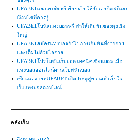
UFABETแจกเครดิตฟรี คืออะไร วิธีรับเครดิตฟรีและ
เงื่อนไขที่ควรรู้
UFABETโบนัสแทงบอลฟรี ทำให้เดิมพันของคุณยิ่ง
ใหญ่
UFABETสมัครแทงบอลยังไง การเดิมพันที่ง่ายดาย
และเต็มไปด้วยโอกาส
UFABETโปรโมชั่นเว็บบอล เทคนิคเซียนบอล เมื่อ
แทงบอลออนไลน์ผ่านเว็บพนันบอล
เซียนแทงบอลUFABET เปิดประตูสู่ความสำเร็จใน
เว็บแทงบอลออนไลน์
คลังเก็บ
สิงหาคม 2026