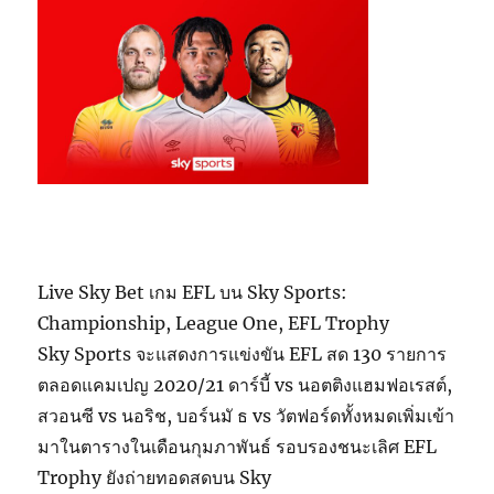
Live Sky Bet เกม EFL บน Sky Sports:
Championship, League One, EFL Trophy
Sky Sports จะแสดงการแข่งขัน EFL สด 130 รายการ
ตลอดแคมเปญ 2020/21 ดาร์บี้ vs นอตติงแฮมฟอเรสต์,
สวอนซี vs นอริช, บอร์นมั ธ vs วัตฟอร์ดทั้งหมดเพิ่มเข้า
มาในตารางในเดือนกุมภาพันธ์ รอบรองชนะเลิศ EFL
Trophy ยังถ่ายทอดสดบน Sky