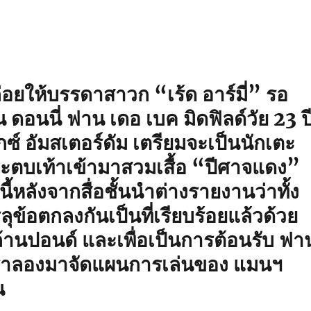
อยให้บรรดาสาวก “เร้ด อาร์มี่” รอ
อนนี่ ฟาน เดอ เบค มิดฟิลด์วัย 23 ป
ซ์ อัมสเตอร์ดัม เตรียมจะเป็นนักเตะ
จะตบเท้าเข้ามาสวมเสื้อ “ปีศาจแดง”
นี้หลังจากสื่อชั้นนำต่างรายงานว่าทั้ง
ุข้อตกลงกันเป็นที่เรียบร้อยแล้วด้วย
้านปอนด์ และเพื่อเป็นการต้อนรับ ฟา
ราลองมาจัดแผนการเล่นของ แมนฯ
น