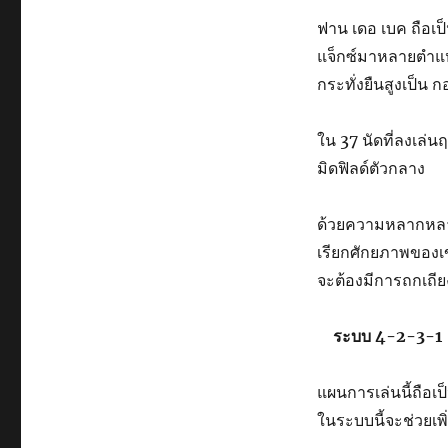
ฟาน เดอ เบค ถือเ
แจ็กซ์มาหลายตำแหน่
กระทั่งยืนสูงเป็น
ใน 37 นัดที่ลงเล่นฤด
มิดฟิลด์ตัวกลาง
ด้วยความหลากหลายน
เรียกศักยภาพของเข
จะต้องมีการถกเถีย
ระบบ 4-2-3-1
แผนการเล่นนี้ถือเ
ในระบบนี้จะช่วยเพ