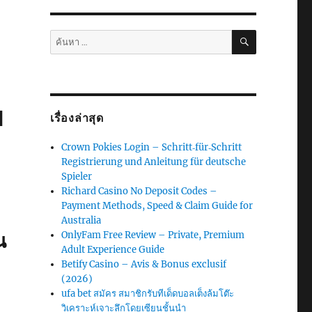
ค้นหา
ค้นหา:
ี
เรื่องล่าสุด
Crown Pokies Login – Schritt‑für‑Schritt
Registrierung und Anleitung für deutsche
Spieler
Richard Casino No Deposit Codes –
Payment Methods, Speed & Claim Guide for
Australia
น
OnlyFam Free Review – Private, Premium
Adult Experience Guide
Betify Casino – Avis & Bonus exclusif
(2026)
ufa bet สมัคร สมาชิกรับทีเด็ดบอลเต็งล้มโต๊ะ
วิเคราะห์เจาะลึกโดยเซียนชั้นนำ