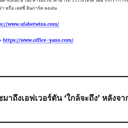
ร่า หรือ เจสซี่ ลินการ์ด ลงเล่น
ps://www.ufabetwins.com/
>>
https://www.office-yano.com/
ถึงเอฟเวอร์ตัน ‘ใกล้จะถึง’ หลังจา