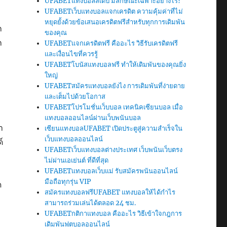
UFABETแทงบอลสเต็ป มีลักษณะเฉพาะอย่างไร?
UFABETเว็บแทงบอลแจกเครดิต ความคุ้มค่าที่ไม่
หยุดยั้งด้วยข้อเสนอเครดิตฟรีสำหรับทุกการเดิมพัน
ก
ของคุณ
ก
UFABETแจกเครดิตฟรี คืออะไร วิธีรับเครดิตฟรี
และเงื่อนไขที่ควรรู้
UFABETโบนัสแทงบอลฟรี ทำให้เดิมพันของคุณยิ่ง
ใหญ่
UFABETสมัครแทงบอลยังไง การเดิมพันที่ง่ายดาย
และเต็มไปด้วยโอกาส
UFABETโปรโมชั่นเว็บบอล เทคนิคเซียนบอล เมื่อ
แทงบอลออนไลน์ผ่านเว็บพนันบอล
า
เซียนแทงบอลUFABET เปิดประตูสู่ความสำเร็จใน
เว็บแทงบอลออนไลน์
์
UFABETเว็บแทงบอลต่างประเทศ เว็บพนันเว็บตรง
ไม่ผ่านเอเย่นต์ ที่ดีที่สุด
UFABETแทงบอลเว็บแม่ รับสมัครพนันออนไลน์
มือถือทุกรุ่น VIP
ด
สมัครแทงบอลฟรีUFABET แทงบอลให้ได้กำไร
สามารถร่วมเล่นได้ตลอด 24 ชม.
UFABETกติกาแทงบอล คืออะไร วิธีเข้าใจกฎการ
เดิมพันฟุตบอลออนไลน์