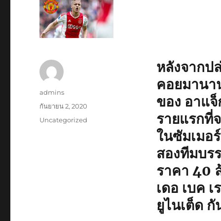
หลังจากปล่
คอยมานาน ด
ผู้
admins
ของ อาแจ็ก
เขียน
เขียน
กันยายน 2, 2020
รายแรกที่
เมื่อ
หมวด
Uncategorized
หมู่
ในซัมเมอร์
สองทีมบรรล
ราคา 40 ล
เดอ เบค เ
ยูไนเต็ด กั