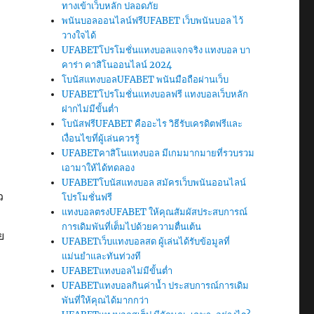
ทางเข้าเว็บหลัก ปลอดภัย
พนันบอลออนไลน์ฟรีUFABET เว็บพนันบอล ไว้
วางใจได้
UFABETโปรโมชั่นแทงบอลแจกจริง แทงบอล บา
คาร่า คาสิโนออนไลน์ 2024
โบนัสแทงบอลUFABET พนันมือถือผ่านเว็บ
UFABETโปรโมชั่นแทงบอลฟรี แทงบอลเว็บหลัก
ฝากไม่มีขั้นต่ำ
โบนัสฟรีUFABET คืออะไร วิธีรับเครดิตฟรีและ
เงื่อนไขที่ผู้เล่นควรรู้
UFABETคาสิโนแทงบอล มีเกมมากมายที่รวบรวม
เอามาให้ได้ทดลอง
UFABETโบนัสแทงบอล สมัครเว็บพนันออนไลน์
ว
โปรโมชั่นฟรี
แทงบอลตรงUFABET ให้คุณสัมผัสประสบการณ์
การเดิมพันที่เต็มไปด้วยความตื่นเต้น
ย
UFABETเว็บแทงบอลสด ผู้เล่นได้รับข้อมูลที่
แม่นยำและทันท่วงที
UFABETแทงบอลไม่มีขั้นต่ำ
UFABETแทงบอลกินค่าน้ำ ประสบการณ์การเดิม
พันที่ให้คุณได้มากกว่า