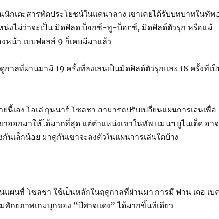
ป็นนักเตะสารพัดประโยชน์ในแดนกลาง เขาเคยได้รับบทบาทในทัพ
งไม่ว่าจะเป็น มิดฟิลด บ็อกซ์-ทู-บ็อกซ์, มิดฟิลด์ตัวรุก หรือแม้
 กองหน้าแบบฟอลส์ 9 ก็เคยมีมาแล้ว
ูกาลที่ผ่านมามี 19 ครั้งที่ลงเล่นเป็นมิดฟิลด์ตัวรุกและ 18 ครั้งที่เป็
ี้เอง โอเล่ กุนนาร์ โซลชา สามารถปรับเปลี่ยนแผนการเล่นเพื่อ
าออกมาให้ได้มากที่สุด แต่ตำแหน่งเขาในทัพ แมนฯ ยูไนเต็ด อาจ
งกันเล็กน้อย มาดูกันเขาจะลงตัวในแผนการเล่นใดบ้าง
ป็นแผนที่ โซลชา ใช้เป็นหลักในฤดูกาลที่ผ่านมา การมี ฟาน เดอ เบ
ิ่มศักยภาพเกมบุกของ “ปีศาจแดง” ได้มากขึ้นทีเดียว