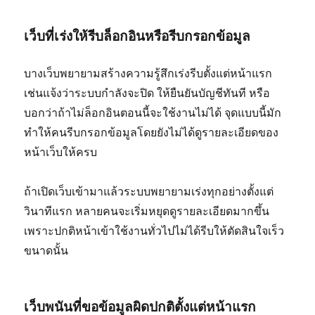
เว็บที่เร่งให้รีบล็อกอินหรือรีบกรอกข้อมูล
บางเว็บพยายามสร้างความรู้สึกเร่งรีบตั้งแต่หน้าแรก
เช่นแจ้งว่าระบบกำลังจะปิด ให้ยืนยันบัญชีทันที หรือ
บอกว่าถ้าไม่ล็อกอินตอนนี้จะใช้งานไม่ได้ จุดแบบนี้มัก
ทำให้คนรีบกรอกข้อมูลโดยยังไม่ได้ดูรายละเอียดของ
หน้าเว็บให้ครบ
ถ้าเปิดเว็บเข้ามาแล้วระบบพยายามเร่งทุกอย่างตั้งแต่
วินาทีแรก หลายคนจะเริ่มหยุดดูรายละเอียดมากขึ้น
เพราะปกติหน้าเข้าใช้งานทั่วไปไม่ได้รีบให้ตัดสินใจเร็ว
ขนาดนั้น
เว็บพนัน
ที่ขอข้อมูลผิดปกติตั้งแต่หน้าแรก