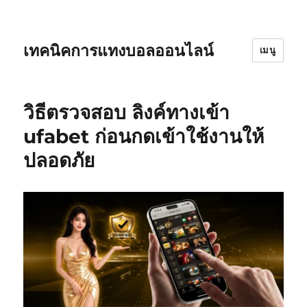
เทคนิคการแทงบอลออนไลน์
เมนู
วิธีตรวจสอบ ลิงค์ทางเข้า
ufabet ก่อนกดเข้าใช้งานให้
ปลอดภัย