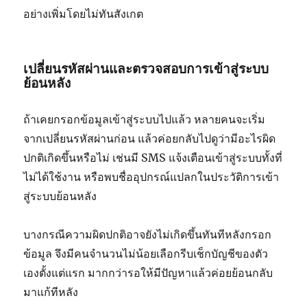
อย่างเพิ่มโดยไม่ทันสังเกต
เปลี่ยนรหัสผ่านและตรวจสอบการเข้าสู่ระบบ
ย้อนหลัง
ถ้าเคยกรอกข้อมูลเข้าสู่ระบบไปแล้ว หลายคนจะเริ่ม
จากเปลี่ยนรหัสผ่านก่อน แล้วค่อยกลับไปดูว่ามีอะไรผิด
ปกติเกิดขึ้นหรือไม่ เช่นมี SMS แจ้งเตือนเข้าสู่ระบบทั้งที่
ไม่ได้ใช้งาน หรือพบชื่ออุปกรณ์แปลกในประวัติการเข้า
สู่ระบบย้อนหลัง
บางกรณีความผิดปกติอาจยังไม่เกิดขึ้นทันทีหลังกรอก
ข้อมูล จึงมีคนจำนวนไม่น้อยเลือกรีบเช็กบัญชีของตัว
เองตั้งแต่แรก มากกว่ารอให้มีปัญหาแล้วค่อยย้อนกลับ
มาแก้ทีหลัง