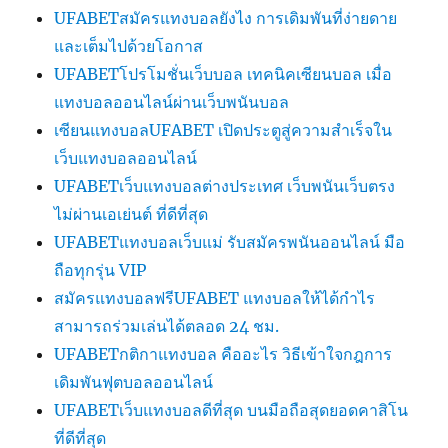
UFABETสมัครแทงบอลยังไง การเดิมพันที่ง่ายดาย
และเต็มไปด้วยโอกาส
UFABETโปรโมชั่นเว็บบอล เทคนิคเซียนบอล เมื่อ
แทงบอลออนไลน์ผ่านเว็บพนันบอล
เซียนแทงบอลUFABET เปิดประตูสู่ความสำเร็จใน
เว็บแทงบอลออนไลน์
UFABETเว็บแทงบอลต่างประเทศ เว็บพนันเว็บตรง
ไม่ผ่านเอเย่นต์ ที่ดีที่สุด
UFABETแทงบอลเว็บแม่ รับสมัครพนันออนไลน์ มือ
ถือทุกรุ่น VIP
สมัครแทงบอลฟรีUFABET แทงบอลให้ได้กำไร
สามารถร่วมเล่นได้ตลอด 24 ชม.
UFABETกติกาแทงบอล คืออะไร วิธีเข้าใจกฎการ
เดิมพันฟุตบอลออนไลน์
UFABETเว็บแทงบอลดีที่สุด บนมือถือสุดยอดคาสิโน
ที่ดีที่สุด