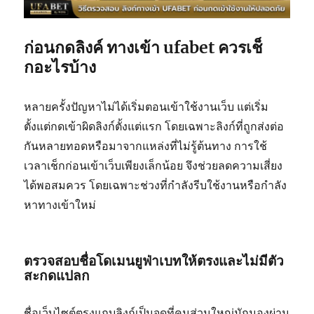
ก่อนกดลิงค์
ทางเข้า ufabet
ควรเช็
กอะไรบ้าง
หลายครั้งปัญหาไม่ได้เริ่มตอนเข้าใช้งานเว็บ แต่เริ่ม
ตั้งแต่กดเข้าผิดลิงก์ตั้งแต่แรก โดยเฉพาะลิงก์ที่ถูกส่งต่อ
กันหลายทอดหรือมาจากแหล่งที่ไม่รู้ต้นทาง การใช้
เวลาเช็กก่อนเข้าเว็บเพียงเล็กน้อย จึงช่วยลดความเสี่ยง
ได้พอสมควร โดยเฉพาะช่วงที่กำลังรีบใช้งานหรือกำลัง
หาทางเข้าใหม่
ตรวจสอบชื่อโดเมน
ยูฟ่าเบท
ให้ตรงและไม่มีตัว
สะกดแปลก
ชื่อเว็บไซต์ตรงแถบลิงก์เป็นจุดที่คนส่วนใหญ่มักมองผ่าน