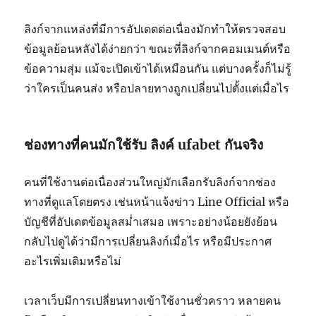
ลิงก์จากแหล่งที่มีการอัปเดตต่อเนื่องมักทำให้ตรวจสอบ
ข้อมูลย้อนหลังได้ง่ายกว่า ขณะที่ลิงก์จากคอมเมนต์หรือ
ข้อความสุ่ม แม้จะเปิดเข้าได้เหมือนกัน แต่บางครั้งก็ไม่รู้
ว่าใครเป็นคนส่ง หรือปลายทางถูกเปลี่ยนไปตั้งแต่เมื่อไร
ช่องทางที่คนมักใช้รับ
ลิงค์ ufabet
กันจริง
คนที่ใช้งานต่อเนื่องส่วนใหญ่มักเลือกรับลิงก์จากช่อง
ทางที่ดูแลโดยตรง เช่นหน้าแจ้งข่าว Line Official หรือ
บัญชีที่อัปเดตข้อมูลสม่ำเสมอ เพราะอย่างน้อยยังย้อน
กลับไปดูได้ว่ามีการเปลี่ยนลิงก์เมื่อไร หรือมีประกาศ
อะไรเพิ่มเติมหรือไม่
เวลาเว็บมีการเปลี่ยนทางเข้าใช้งานชั่วคราว หลายคน