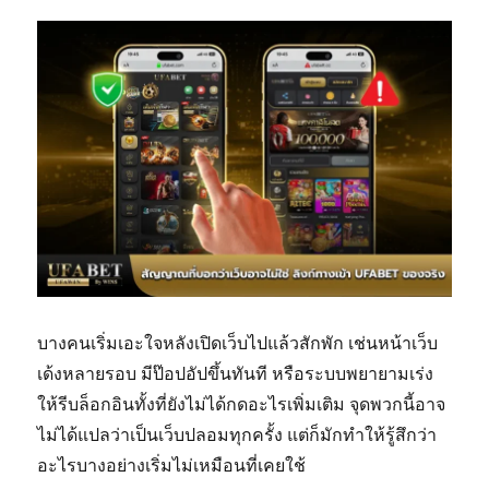
บางคนเริ่มเอะใจหลังเปิดเว็บไปแล้วสักพัก เช่นหน้าเว็บ
เด้งหลายรอบ มีป๊อปอัปขึ้นทันที หรือระบบพยายามเร่ง
ให้รีบล็อกอินทั้งที่ยังไม่ได้กดอะไรเพิ่มเติม จุดพวกนี้อาจ
ไม่ได้แปลว่าเป็นเว็บปลอมทุกครั้ง แต่ก็มักทำให้รู้สึกว่า
อะไรบางอย่างเริ่มไม่เหมือนที่เคยใช้