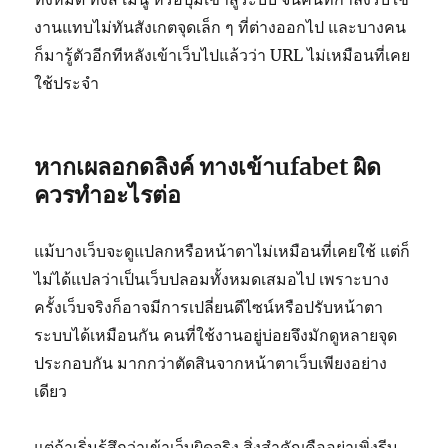
งานแทบไม่ทันสังเกตจุดเล็ก ๆ ที่ต่างออกไป และบางคน
ก็มารู้ตัวอีกทีหลังเข้าเว็บไปแล้วว่า URL ไม่เหมือนที่เคย
ใช้ประจำ
หากเผลอกดลิงค์
ทางเข้าufabet
ผิด
ควรทำอะไรต่อ
แม้บางเว็บจะดูแปลกหรือหน้าตาไม่เหมือนที่เคยใช้ แต่ก็
ไม่ได้แปลว่าเป็นเว็บปลอมทั้งหมดเสมอไป เพราะบาง
ครั้งเว็บจริงก็อาจมีการเปลี่ยนดีไซน์หรือปรับหน้าตา
ระบบได้เหมือนกัน คนที่ใช้งานอยู่บ่อยจึงมักดูหลายจุด
ประกอบกัน มากกว่าตัดสินจากหน้าตาเว็บเพียงอย่าง
เดียว
แต่ถ้าเริ่มรู้สึกว่าเข้าเว็บผิดจริง สิ่งสำคัญคืออย่าเพิ่งรีบ