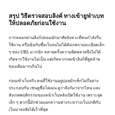
สรุป วิธีตรวจสอบลิงค์
ทางเข้ายูฟ่าเบท
ให้ปลอดภัยก่อนใช้งาน
การหลอกผ่านลิงก์ปลอมมักอาศัยจังหวะที่คนกำลังรีบ
ใช้งาน หรือคุ้นกับชื่อเว็บจนไม่ได้สังเกตรายละเอียดเล็ก
ๆ ของ URL มากนัก หลายครั้งความผิดพลาดจึงไม่ได้
เกิดจากใช้งานไม่เป็น แต่เกิดจากกดเข้าลิงก์ที่ดูคล้าย
ของเดิมมากเกินไป
ก่อนเข้าเว็บจริง คนที่ใช้งานอยู่บ่อยมักเช็กไม่กี่อย่าง
ประกอบกัน เช่นดูชื่อโดเมน ดูว่าลิงก์มาจากไหน และ
สังเกตพฤติกรรมของหน้าเว็บหลังเปิดใช้งาน เพราะจุด
เล็ก ๆ พวกนี้มักช่วยแยกความต่างระหว่างเว็บปกติกับ
เว็บน่าสงสัยได้เร็วที่สุด