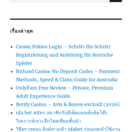
เรื่องล่าสุด
Crown Pokies Login – Schritt‑für‑Schritt
Registrierung und Anleitung für deutsche
Spieler
Richard Casino No Deposit Codes – Payment
Methods, Speed & Claim Guide for Australia
OnlyFam Free Review – Private, Premium
Adult Experience Guide
Betify Casino – Avis & Bonus exclusif (2026)
ufa bet สมัคร สมาชิกรับทีเด็ดบอลเต็งล้มโต๊ะ
วิเคราะห์เจาะลึกโดยเซียนชั้นนำ
วิธีตรวจสอบ ลิงค์ทางเข้า ufabet ก่อนกดเข้าใช้งาน