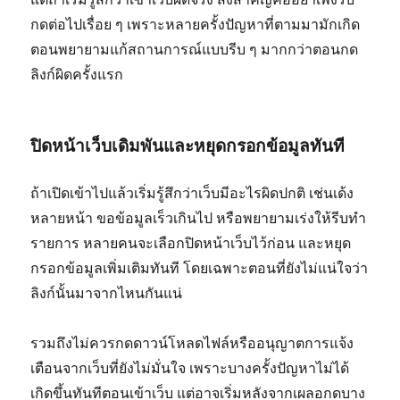
กดต่อไปเรื่อย ๆ เพราะหลายครั้งปัญหาที่ตามมามักเกิด
ตอนพยายามแก้สถานการณ์แบบรีบ ๆ มากกว่าตอนกด
ลิงก์ผิดครั้งแรก
ปิดหน้า
เว็บเดิมพัน
และหยุดกรอกข้อมูลทันที
ถ้าเปิดเข้าไปแล้วเริ่มรู้สึกว่าเว็บมีอะไรผิดปกติ เช่นเด้ง
หลายหน้า ขอข้อมูลเร็วเกินไป หรือพยายามเร่งให้รีบทำ
รายการ หลายคนจะเลือกปิดหน้าเว็บไว้ก่อน และหยุด
กรอกข้อมูลเพิ่มเติมทันที โดยเฉพาะตอนที่ยังไม่แน่ใจว่า
ลิงก์นั้นมาจากไหนกันแน่
รวมถึงไม่ควรกดดาวน์โหลดไฟล์หรืออนุญาตการแจ้ง
เตือนจากเว็บที่ยังไม่มั่นใจ เพราะบางครั้งปัญหาไม่ได้
เกิดขึ้นทันทีตอนเข้าเว็บ แต่อาจเริ่มหลังจากเผลอกดบาง