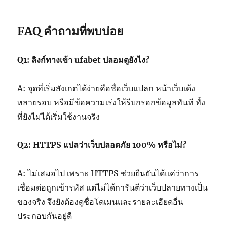
FAQ คำถามที่พบบ่อย
Q1: ลิงก์ทางเข้า
ufabet
ปลอมดูยังไง?
A: จุดที่เริ่มสังเกตได้ง่ายคือชื่อเว็บแปลก หน้าเว็บเด้ง
หลายรอบ หรือมีข้อความเร่งให้รีบกรอกข้อมูลทันที ทั้ง
ที่ยังไม่ได้เริ่มใช้งานจริง
Q2: HTTPS แปลว่าเว็บปลอดภัย 100% หรือไม่?
A: ไม่เสมอไป เพราะ HTTPS ช่วยยืนยันได้แค่ว่าการ
เชื่อมต่อถูกเข้ารหัส แต่ไม่ได้การันตีว่าเว็บปลายทางเป็น
ของจริง จึงยังต้องดูชื่อโดเมนและรายละเอียดอื่น
ประกอบกันอยู่ดี