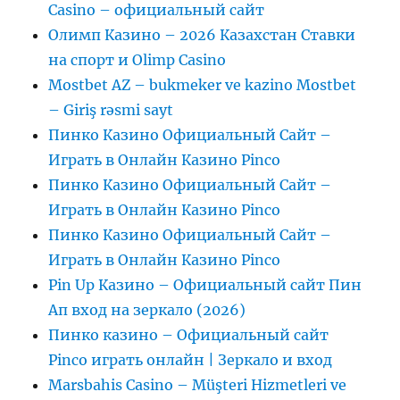
Casino – официальный сайт
Олимп Казино – 2026 Казахстан Ставки
на спорт и Olimp Casino
Mostbet AZ – bukmeker ve kazino Mostbet
– Giriş rəsmi sayt
Пинко Казино Официальный Сайт –
Играть в Онлайн Казино Pinco
Пинко Казино Официальный Сайт –
Играть в Онлайн Казино Pinco
Пинко Казино Официальный Сайт –
Играть в Онлайн Казино Pinco
Pin Up Казино – Официальный сайт Пин
Ап вход на зеркало (2026)
Пинко казино – Официальный сайт
Pinco играть онлайн | Зеркало и вход
Marsbahis Casino – Müşteri Hizmetleri ve