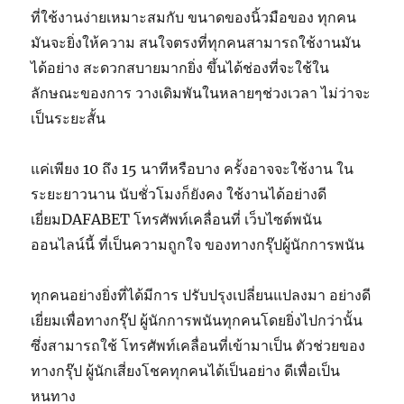
ที่ใช้งานง่ายเหมาะสมกับ ขนาดของนิ้วมือของ ทุกคน
มันจะยิ่งให้ความ สนใจตรงที่ทุกคนสามารถใช้งานมัน
ได้อย่าง สะดวกสบายมากยิ่ง ขึ้นได้ช่องที่จะใช้ใน
ลักษณะของการ วางเดิมพันในหลายๆช่วงเวลา ไม่ว่าจะ
เป็นระยะสั้น
แค่เพียง 10 ถึง 15 นาทีหรือบาง ครั้งอาจจะใช้งาน ใน
ระยะยาวนาน นับชั่วโมงก็ยังคง ใช้งานได้อย่างดี
เยี่ยมDAFABET โทรศัพท์เคลื่อนที่ เว็บไซต์พนัน
ออนไลน์นี้ ที่เป็นความถูกใจ ของทางกรุ๊ปผู้นักการพนัน
ทุกคนอย่างยิ่งที่ได้มีการ ปรับปรุงเปลี่ยนแปลงมา อย่างดี
เยี่ยมเพื่อทางกรุ๊ป ผู้นักการพนันทุกคนโดยยิ่งไปกว่านั้น
ซึ่งสามารถใช้ โทรศัพท์เคลื่อนที่เข้ามาเป็น ตัวช่วยของ
ทางกรุ๊ป ผู้นักเสี่ยงโชคทุกคนได้เป็นอย่าง ดีเพื่อเป็น
หนทาง