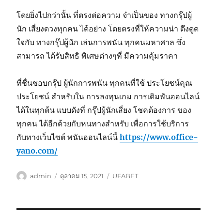
โดยยิ่งไปกว่านั้น ที่ตรงต่อความ จำเป็นของ ทางกรุ๊ปผู้
นัก เสี่ยงดวงทุกคน ได้อย่าง โดยตรงที่ให้ความน่า ดึงดูด
ใจกับ ทางกรุ๊ปผู้นัก เล่นการพนัน ทุกคนมหาศาล ซึ่ง
สามารถ ได้รับสิทธิ พิเศษต่างๆที่ มีความคุ้มราคา
ที่ชื่นชอบกรุ๊ป ผู้นักการพนัน ทุกคนที่ใช้ ประโยชน์คุณ
ประโยชน์ สำหรับใน การลงทุนเกม การเดิมพันออนไลน์
ได้ในทุกต้น แบบดังที่ กรุ๊ปผู้นักเสี่ยง โชคต้องการ ของ
ทุกคน ได้อีกด้วยกับหนทางสำหรับ เพื่อการใช้บริการ
กับทางเว็บไซต์ พนันออนไลน์นี้
https://www.office-
yano.com/
ผู้
เขียน
หมวด
admin
ตุลาคม 15, 2021
UFABET
เขียน
เมื่อ
หมู่