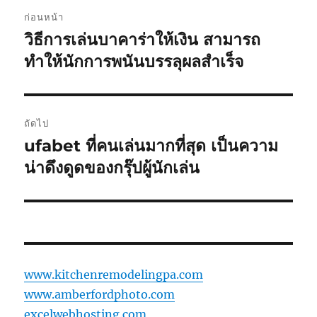
เมนู
ก่อนหน้า
นำทาง
วิธีการเล่นบาคาร่าให้เงิน สามารถ
เรื่อง
ก่อน
ทำให้นักการพนันบรรลุผลสำเร็จ
เรื่อง
หน้า:
ถัดไป
ufabet ที่คนเล่นมากที่สุด เป็นความ
เรื่อง
ต่อ
น่าดึงดูดของกรุ๊ปผู้นักเล่น
ไป:
www.kitchenremodelingpa.com
www.amberfordphoto.com
excelwebhosting.com