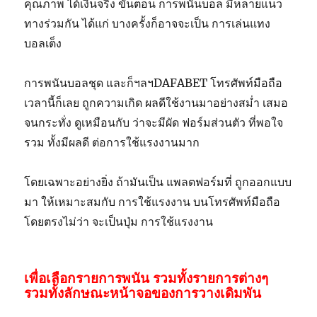
คุณภาพ ได้เงินจริง ขั้นตอน การพนันบอล มีหลายแนว
ทางร่วมกัน ได้แก่ บางครั้งก็อาจจะเป็น การเล่นแทง
บอลเต็ง
การพนันบอลชุด และก็ฯลฯDAFABET โทรศัพท์มือถือ
เวลานี้ก็เลย ถูกความเกิด ผลดีใช้งานมาอย่างสม่ำ เสมอ
จนกระทั่ง ดูเหมือนกับ ว่าจะมีผัด ฟอร์มส่วนตัว ที่พอใจ
รวม ทั้งมีผลดี ต่อการใช้แรงงานมาก
โดยเฉพาะอย่างยิ่ง ถ้ามันเป็น แพลตฟอร์มที่ ถูกออกแบบ
มา ให้เหมาะสมกับ การใช้แรงงาน บนโทรศัพท์มือถือ
โดยตรงไม่ว่า จะเป็นปุ่ม การใช้แรงงาน
เพื่อเลือกรายการพนัน รวมทั้งรายการต่างๆ
รวมทั้งลักษณะหน้าจอของการวางเดิมพัน