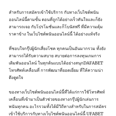
สำหรับการสมัครเข้าใช้บริการ กับทางเว็บไซต์พนัน
ออนไลน์นี้ตามขั้น ตอนที่ถูกได้อย่างเร็วทันใจและก็ยัง
สามารถเจอ กับโปรโมชั่นและก็โบนัสฟรี ที่มีความคุ้ม
ราคาข้าง ในเว็บไซต์พนันออนไลน์นี้ ได้อย่างแท้จริง
ที่ชอบใจกรุ๊ปผู้นักเสี่ยงโชค ทุกคนเป็นอันมากรวม ทั้งยัง
สามารถได้รับความสบาย สบายต่อการลงทุนเกมการ
เดิมพันออนไลน์ ในทุกต้นแบบได้อย่างสนุกDAFABET
โทรศัพท์เคลื่อนที่ การพัฒนาที่ยอดเยี่ยม ที่ให้ความน่า
ดึงดูดใจ
ของทางเว็บไซต์พนันออนไลน์นี้ที่ได้แก่การใช้โทรศัพท์
เคลื่อนที่เข้ามาเป็นตัวช่วยของทางกรุ๊ปผู้นักเล่นการ
พนันทุกคน อะไรรวมทั้งได้มีวิถีทางสำหรับในการสมัคร
เข้าใช้บริการกับทางเว็บไซต์พนันออนไลน์นี้ UFABET