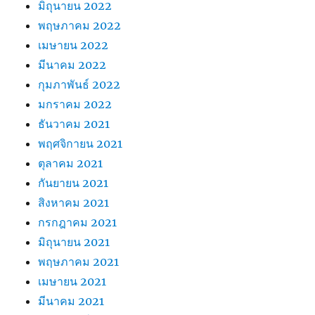
มิถุนายน 2022
พฤษภาคม 2022
เมษายน 2022
มีนาคม 2022
กุมภาพันธ์ 2022
มกราคม 2022
ธันวาคม 2021
พฤศจิกายน 2021
ตุลาคม 2021
กันยายน 2021
สิงหาคม 2021
กรกฎาคม 2021
มิถุนายน 2021
พฤษภาคม 2021
เมษายน 2021
มีนาคม 2021