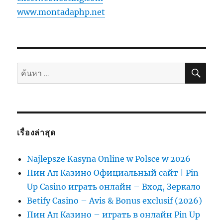
www.montadaphp.net
ค้นห
ค้นหา:
เรื่องล่าสุด
Najlepsze Kasyna Online w Polsce w 2026
Пин Ап Казино Официальный сайт | Pin
Up Casino играть онлайн – Вход, Зеркало
Betify Casino – Avis & Bonus exclusif (2026)
Пин Ап Казино – играть в онлайн Pin Up