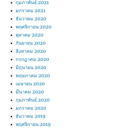
กุมภาพันธ์ 2021
มกราคม 2021
ธันวาคม 2020
พฤศจิกายน 2020
ตุลาคม 2020
กันยายน 2020
สิงหาคม 2020
กรกฎาคม 2020
มิถุนายน 2020
พฤษภาคม 2020
เมษายน 2020
มีนาคม 2020
กุมภาพันธ์ 2020
มกราคม 2020
ธันวาคม 2019
พฤศจิกายน 2019