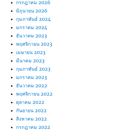
กรกฎาคม 2026
มิถุนายน 2026
กุมภาพันธ์ 2024
มกราคม 2024
ธันวาคม 2023
พฤศจิกายน 2023
เมษายน 2023
มีนาคม 2023
กุมภาพันธ์ 2023
มกราคม 2023
ธันวาคม 2022
พฤศจิกายน 2022
ตุลาคม 2022
กันยายน 2022
สิงหาคม 2022
กรกฎาคม 2022