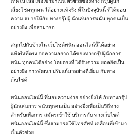
เทคโนโลยี เพื่อเข้ามาเป็น ตัวช่วยของทาง กรุ๊ปผู้นัก
เสี่ยงโชคทุกคน ได้อย่างแท้จริง ที่ในปัจจุบันนี้ ที่ได้มอบ
ความ สบายให้กับ ทางกรุ๊ปผู้ นักเล่นการพนัน ทุกคนเป็น
อย่างยิ่ง เพื่อสามารถ
สนุกไปกับข้างใน เว็บไซต์พนัน ออนไลน์นี้ได้อย่าง
แท้จริงที่ตรง ต่อความอยาก ได้ของทางกรุ๊ปผู้นักการ
พนัน ทุกคนได้อย่าง โดยตรงที่ ได้รับความ ยอดฮิตเป็น
อย่างยิ่ง การพัฒนา ปรับแก้มาอย่างดีเยี่ยม กับทาง
เว็บไซต์
พนันออนไลน์นี้ ที่มอบความง่าย อย่างยิ่งให้ กับทางกรุ๊ป
ผู้นักเล่นการ พนันทุกคนเป็น อย่างยิ่งเพื่อเป็นวิถีทาง
สำหรับเพื่อการ สมัครเข้าใช้ บริการกับ ทางเว็บไซต์
พนันออนไลน์นี้ ซึ่งสามารถใช้โทรศัพท์ เคลื่อนที่เข้ามา
เป็นตัวช่วย