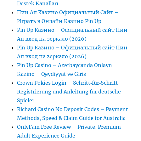
Destek Kanalları
Пин Ап Казино Официальный Сайт –
Играть в Онлайн Казино Pin Up
Pin Up Казино – Официальный сайт Пин
Ап вход на зеркало (2026)
Pin Up Казино – Официальный сайт Пин
Ап вход на зеркало (2026)
Pin Up Casino – Azərbaycanda Onlayn
Kazino – Qeydiyyat və Giriş
Crown Pokies Login – Schritt‑für‑Schritt
Registrierung und Anleitung für deutsche
Spieler
Richard Casino No Deposit Codes – Payment
Methods, Speed & Claim Guide for Australia
OnlyFam Free Review – Private, Premium
Adult Experience Guide