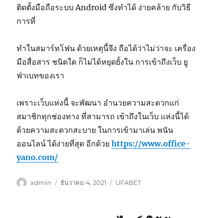
ติดตั้งมือถือระบบ Android ซึ่งทำได้ ง่ายคล้าย กับวิธี
การที่
ทำในสมาร์ทโฟน ด้วยเหตุนี้จึง ถือได้ว่าไม่ว่าจะ เครื่อง
มือสื่อสาร ชนิดใด ก็ไม่ได้หยุดยั้งใน การเข้าถึงเว็บ ยู
ฟ่าเบทของเรา
เพราะเว็บแห่งนี้ จะพัฒนา อำนวยความสะดวกแก่
สมาชิกทุกช่องทาง ที่สามารถ เข้าถึงในเว็บ แห่งนี้ได้
ด้วยความสะดวกสะบาย ในการเข้ามาเล่น พนัน
ออนไลน์ ได้ง่ายที่สุด อีกด้วย
https://www.office-
yano.com/
ผู้
เขียน
หมวด
admin
ธันวาคม 4, 2021
UFABET
เขียน
เมื่อ
หมู่