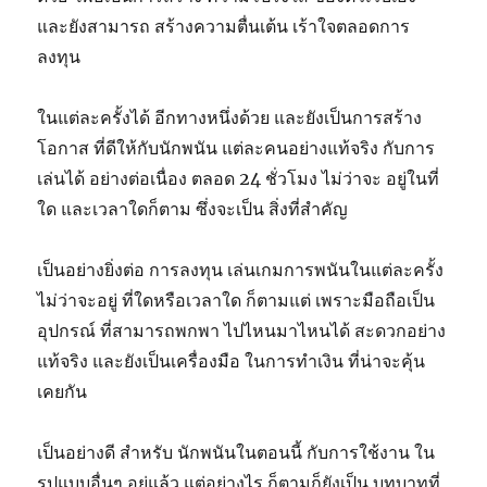
และยังสามารถ สร้างความตื่นเต้น เร้าใจตลอดการ
ลงทุน
ในแต่ละครั้งได้ อีกทางหนึ่งด้วย และยังเป็นการสร้าง
โอกาส ที่ดีให้กับนักพนัน แต่ละคนอย่างแท้จริง กับการ
เล่นได้ อย่างต่อเนื่อง ตลอด 24 ชั่วโมง ไม่ว่าจะ อยู่ในที่
ใด และเวลาใดก็ตาม ซึ่งจะเป็น สิ่งที่สำคัญ
เป็นอย่างยิ่งต่อ การลงทุน เล่นเกมการพนันในแต่ละครั้ง
ไม่ว่าจะอยู่ ที่ใดหรือเวลาใด ก็ตามแต่ เพราะมือถือเป็น
อุปกรณ์ ที่สามารถพกพา ไปไหนมาไหนได้ สะดวกอย่าง
แท้จริง และยังเป็นเครื่องมือ ในการทำเงิน ที่น่าจะคุ้น
เคยกัน
เป็นอย่างดี สำหรับ นักพนันในตอนนี้ กับการใช้งาน ใน
รูปแบบอื่นๆ อยู่แล้ว แต่อย่างไร ก็ตามก็ยังเป็น บทบาทที่