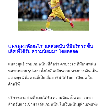
UFABETคืออะไร แหล่งพนัน ที่มีบริการ ชั้น
เลิศ ที่ได้รับ ความนิยมมา โดยตลอด
แหล่งศูนย์ รวมเกมพนัน ที่ถือว่า ครบวงจร ที่มีเกมพนัน
หลากหลาย รูปแบบ ทั้งยังมี เสถียรภาพ ทางการเงิน เป็น
อย่างสูง มีทีมงานที่เป็น มืออาชีพ ได้รับการฝึกฝน ใน
ด้านให้
บริการมาอย่างดี และได้รับ ความนิยมเป็น อย่างมาก
สำหรับการเข้ามา เล่นเกมพนัน ในเว็บพนันยูฟ่าเบทแห่ง