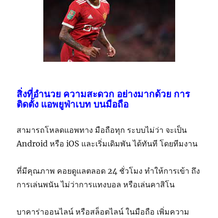
สิ่งที่อำนวย ความสะดวก อย่างมากด้วย การ
ติดตั้ง แอพยูฟ่าเบท บนมือถือ
สามารถโหลดแอพทาง มือถือทุก ระบบไม่ว่า จะเป็น
Android หรือ iOS และเริ่มเดิมพัน ได้ทันที โดยทีมงาน
ที่มีคุณภาพ คอยดูแลตลอด 24 ชั่วโมง ทำให้การเข้า ถึง
การเล่นพนัน ไม่ว่าการแทงบอล หรือเล่นคาสิโน
บาคาร่าออนไลน์ หรือสล็อตไลน์ ในมือถือ เพิ่มความ