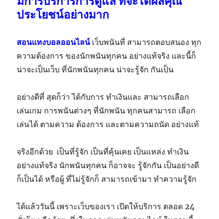
มีการบริการการดูแล ที่จะได้ผลคุณ
ประโยชน์อย่างมาก
สอนแทงบอลออนไลน์
เว็บพนันที่ สามารถตอบสนอง ทุก
ความต้องการ ของนักพนันทุกคน อย่างแท้จริง
และนี้ก็
น่าจะเป็นเว็บ ที่นักพนันทุกคน น่าจะรู้จัก กันเป็น
อย่างดีที่ สุดก็ว่า ได้กับการ ทำเงินและ สามารถเลือก
เล่นเกม การพนันต่างๆ ที่นักพนัน ทุกคนสามารถ เลือก
เล่นได้ ตามความ ต้องการ และตามความถนัด อย่างแท้
จริงอีกด้วย เป็นที่รู้จัก เป็นที่คุ้นเคย เป็นแหล่ง ทำเงิน
อย่างแท้จริง นักพนันทุกคน ก็อาจจะ รู้จักกัน เป็นอย่างดี
ก็เป็นได้ หรือผู้ ที่ไม่รู้จักก็ สามารถเข้ามา ทำความรู้จัก
ได้แล้ววันนี้ เพราะเว็บของเรา เปิดให้บริการ ตลอด 24