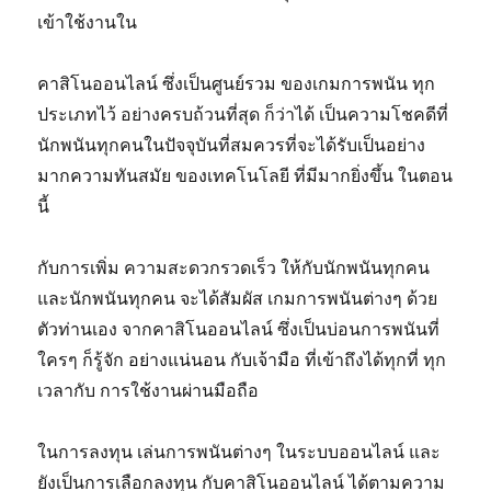
เข้าใช้งานใน
คาสิโนออนไลน์ ซึ่งเป็นศูนย์รวม ของเกมการพนัน ทุก
ประเภทไว้ อย่างครบถ้วนที่สุด ก็ว่าได้ เป็นความโชคดีที่
นักพนันทุกคนในปัจจุบันที่สมควรที่จะได้รับเป็นอย่าง
มากความทันสมัย ของเทคโนโลยี ที่มีมากยิ่งขึ้น ในตอน
นี้
กับการเพิ่ม ความสะดวกรวดเร็ว ให้กับนักพนันทุกคน
และนักพนันทุกคน จะได้สัมผัส เกมการพนันต่างๆ ด้วย
ตัวท่านเอง จากคาสิโนออนไลน์ ซึ่งเป็นบ่อนการพนันที่
ใครๆ ก็รู้จัก อย่างแน่นอน กับเจ้ามือ ที่เข้าถึงได้ทุกที่ ทุก
เวลากับ การใช้งานผ่านมือถือ
ในการลงทุน เล่นการพนันต่างๆ ในระบบออนไลน์ และ
ยังเป็นการเลือกลงทุน กับคาสิโนออนไลน์ ได้ตามความ