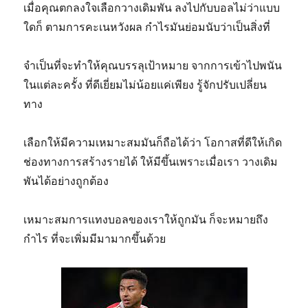
เมื่อคุณตกลงใจเลือกวางเดิมพัน ลงไปกับบอลไม่ว่าแบบ
ใดก็ ตามการคะเนหวังผล กำไรมันย่อมนับว่าเป็นสิ่งที่
จำเป็นที่จะทำให้คุณบรรลุเป้าหมาย จากการเข้าไปพนัน
ในแต่ละครั้ง ที่ดีเยี่ยมไม่น้อยแค่เพียง รู้จักปรับเปลี่ยน
ทาง
เลือกให้มีความเหมาะสมมันก็ถือได้ว่า โอกาสที่ดีให้เกิด
ช่องทางการสร้างรายได้ ให้มีขึ้นเพราะเมื่อเรา วางเดิม
พันได้อย่างถูกต้อง
เหมาะสมการแทงบอลของเราให้ถูกมัน ก็จะหมายถึง
กำไร ที่จะเพิ่มมีมามากขึ้นด้วย