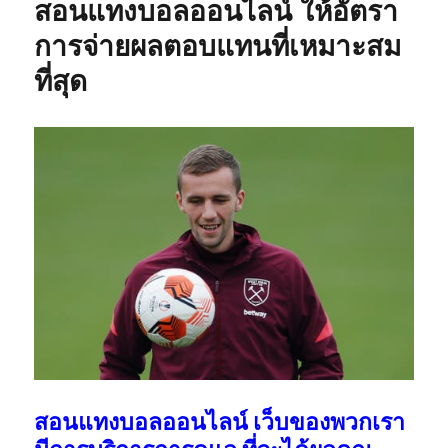
สอนแทงบอลออนไลน์ ให้อัตรา
การจ่ายผลตอบแทนที่เหมาะสม
ที่สุด
สอนแทงบอลออนไลน์ เว็บของพวกเรา