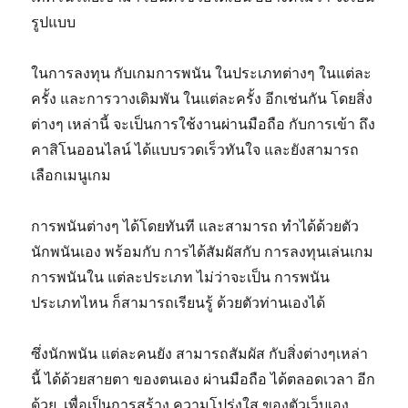
รูปแบบ
ในการลงทุน กับเกมการพนัน ในประเภทต่างๆ ในแต่ละ
ครั้ง และการวางเดิมพัน ในแต่ละครั้ง อีกเช่นกัน โดยสิ่ง
ต่างๆ เหล่านี้ จะเป็นการใช้งานผ่านมือถือ กับการเข้า ถึง
คาสิโนออนไลน์ ได้แบบรวดเร็วทันใจ และยังสามารถ
เลือกเมนูเกม
การพนันต่างๆ ได้โดยทันที และสามารถ ทำได้ด้วยตัว
นักพนันเอง พร้อมกับ การได้สัมผัสกับ การลงทุนเล่นเกม
การพนันใน แต่ละประเภท ไม่ว่าจะเป็น การพนัน
ประเภทไหน ก็สามารถเรียนรู้ ด้วยตัวท่านเองได้
ซึ่งนักพนัน แต่ละคนยัง สามารถสัมผัส กับสิ่งต่างๆเหล่า
นี้ ได้ด้วยสายตา ของตนเอง ผ่านมือถือ ได้ตลอดเวลา อีก
ด้วย เพื่อเป็นการสร้าง ความโปร่งใส ของตัวเว็บเอง