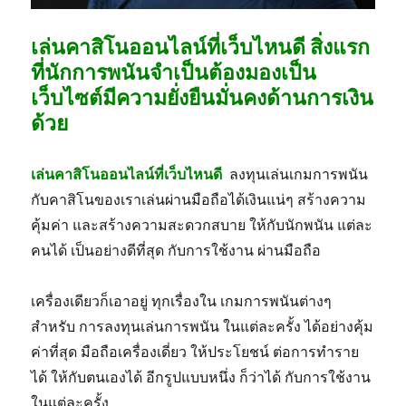
เล่นคาสิโนออนไลน์ที่เว็บไหนดี สิ่งแรก
ที่นักการพนันจำเป็นต้องมองเป็น
เว็บไซต์มีความยั่งยืนมั่นคงด้านการเงิน
ด้วย
เล่นคาสิโนออนไลน์ที่เว็บไหนดี
ลงทุนเล่นเกมการพนัน
กับคาสิโนของเราเล่นผ่านมือถือได้เงินแน่ๆ
สร้างความ
คุ้มค่า และสร้างความสะดวกสบาย ให้กับนักพนัน แต่ละ
คนได้ เป็นอย่างดีที่สุด กับการใช้งาน ผ่านมือถือ
เครื่องเดียวก็เอาอยู่ ทุกเรื่องใน เกมการพนันต่างๆ
สำหรับ การลงทุนเล่นการพนัน ในแต่ละครั้ง ได้อย่างคุ้ม
ค่าที่สุด มือถือเครื่องเดี่ยว ให้ประโยชน์ ต่อการทำราย
ได้ ให้กับตนเองได้ อีกรูปแบบหนึ่ง ก็ว่าได้ กับการใช้งาน
ในแต่ละครั้ง