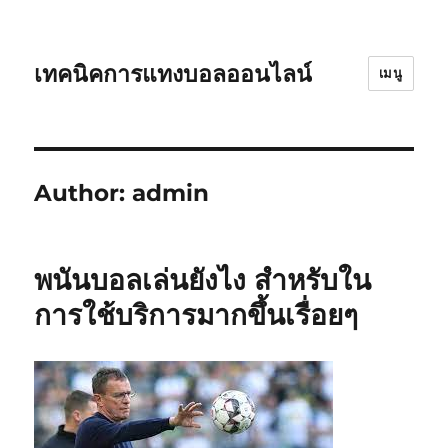
เทคนิคการแทงบอลออนไลน์
เมนู
Author:
admin
พนันบอลเล่นยังไง สำหรับใน
การใช้บริการมากขึ้นเรื่อยๆ