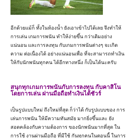
อีกด้วยแม้ก็ ทั้งในห้องน้ำ ยังเอาเข้าไปได้เลย จึงทำให้
การเล่น เกมการพนัน ทำให้ง่ายขึ้น กว่าเดิมอย่าง
แน่นอน และการลงทุน กับเกมการพนันต่างๆ จะเกิด
ความ ต่อเนื่องได้ อย่างแน่นอนเพื่อ ที่จะสามารถทำเงิน
ให้กับนักพนันทุกคน ได้อีกทางหนึ่ง ก็เป็นได้นะครับ
สนุกทุกเกมการพนันกับการลงทุน กับคาสิโน
โดยการเล่น ผ่านมือถือทำเงินได้ชัวร์
เป็นรูปแบบใหม่ ถึงใหม่ที่สุด ก็ว่าได้ กับรูปแบบของ การ
เล่นการพนัน ให้มีความทันสมัย มากยิ่งขึ้นและ ยัง
สอดคล้องกับความต้องการ ของนักพนันมากที่สุด ใน
การใช้ งานผ่านมือถือ ที่มีใช้ กันทุกคนในตอนนี้ ในการ