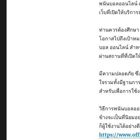
พนันบอลออนไลน์ เ
เว็บที่เปิดให้บริ
ท่านควรต้องศึกษา 
โอกาสไปถึงเป้าหมา
บอล ออนไลน์ สำหร
ผ่านสถานที่ที่เปิด
มีความปลอดภัย ซึ่ง
ใจรวมทั้งมีฐานการค
สำหรับเพื่อการใช
วิธีการพนันบอลออน
ข้างจะเป็นที่นิยม
ก็ผู้ใช้งานได้อย่าง
https://www.of