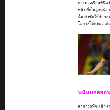
การมองเรียนพินิจ
หนัง ที่เป็นลูกหนัง
นั้น ทำชัยให้กับกลุ่
โอกาสได้และ ก็เสี
พนันบอลออนไ
สามารถที่จะเข้าม