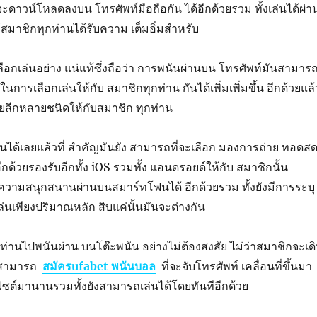
จะดาวน์โหลดลงบน โทรศัพท์มือถือกัน ได้อีกด้วยรวม ทั้งเล่นได้ผ่า
มาชิกทุกท่านได้รับความ เต็มอิ่มสำหรับ
ลือกเล่นอย่าง แน่แท้ซึ่งถือว่า การพนันผ่านบน โทรศัพท์มันสามาร
นการเลือกเล่นให้กับ สมาชิกทุกท่าน กันได้เพิ่มเพิ่มขึ้น อีกด้วยแล้
ายลีกหลายชนิดให้กับสมาชิก ทุกท่าน
นได้เลยแล้วที่ สำคัญมันยัง สามารถที่จะเลือก มองการถ่าย ทอดส
ีกด้วยรองรับอีกทั้ง iOS รวมทั้ง แอนดรอยด์ให้กับ สมาชิกนั้น
ความสนุกสนานผ่านบนสมาร์ทโฟนได้ อีกด้วยรวม ทั้งยังมีการระบุ
มเล่นเพียงปริมาณหลัก สิบแค่นั้นมันจะต่างกัน
กท่านไปพนันผ่าน บนโต๊ะพนัน อย่างไม่ต้องสงสัย ไม่ว่าสมาชิกจะเด
็สามารถ
สมัครufabet พนันบอล
ที่จะจับโทรศัพท์ เคลื่อนที่ขึ้นมา
็บไซต์มานานรวมทั้งยังสามารถเล่นได้โดยทันทีอีกด้วย