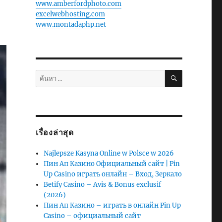
www.amberfordphoto.com
excelwebhosting.com
www.montadaphp.net
ค้นหา
ค้นหา:
เรื่องล่าสุด
Najlepsze Kasyna Online w Polsce w 2026
Пин Ап Казино Официальный сайт | Pin
Up Casino играть онлайн – Вход, Зеркало
Betify Casino – Avis & Bonus exclusif
(2026)
Пин Ап Казино – играть в онлайн Pin Up
Casino – официальный сайт