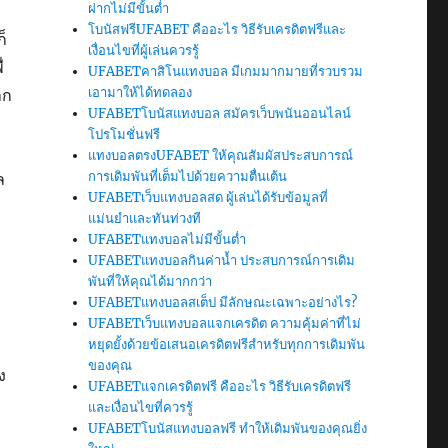
ฝากไม่มีขั้นต่ำ
โบนัสฟรีUFABET คืออะไร วิธีรับเครดิตฟรีและ
็
เงื่อนไขที่ผู้เล่นควรรู้
่
UFABETคาสิโนแทงบอล มีเกมมากมายที่รวบรวม
เอามาให้ได้ทดลอง
าก
UFABETโบนัสแทงบอล สมัครเว็บพนันออนไลน์
โปรโมชั่นฟรี
แทงบอลตรงUFABET ให้คุณสัมผัสประสบการณ์
การเดิมพันที่เต็มไปด้วยความตื่นเต้น
ล
UFABETเว็บแทงบอลสด ผู้เล่นได้รับข้อมูลที่
แม่นยำและทันท่วงที
UFABETแทงบอลไม่มีขั้นต่ำ
UFABETแทงบอลกินค่าน้ำ ประสบการณ์การเดิม
พันที่ให้คุณได้มากกว่า
UFABETแทงบอลสเต็ป มีลักษณะเฉพาะอย่างไร?
UFABETเว็บแทงบอลแจกเครดิต ความคุ้มค่าที่ไม่
หยุดยั้งด้วยข้อเสนอเครดิตฟรีสำหรับทุกการเดิมพัน
ของคุณ
ง
UFABETแจกเครดิตฟรี คืออะไร วิธีรับเครดิตฟรี
และเงื่อนไขที่ควรรู้
UFABETโบนัสแทงบอลฟรี ทำให้เดิมพันของคุณยิ่ง