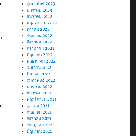
น
กุมภาพันธ์ 2023
มกราคม 2023
ธันวาคม 2022
พฤศจิกายน 2022
ถ
ตุลาคม 2022
กันยายน 2022
ว
สิงหาคม 2022
กรกฎาคม 2022
มิถุนายน 2022
พฤษภาคม 2022
ด
เมษายน 2022
มีนาคม 2022
กุมภาพันธ์ 2022
มกราคม 2022
ธันวาคม 2021
พฤศจิกายน 2021
ิน
ตุลาคม 2021
กันยายน 2021
สิงหาคม 2021
กรกฎาคม 2021
มิถุนายน 2021