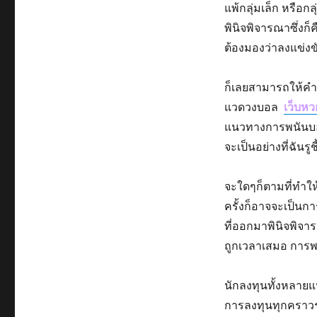
แพ้กลุ่มเล็ก หรือก
พินิจพิจารณาซึ่งก
ต้องมองว่าลงแข่ง
ก็เลยสามารถให้คำป
แวดวงบอล
เว็บหว
แนวทางการพนันบอล 
จะเป็นอย่างที่ฉันรู
จะใดๆก็ตามที่ทำให
ครั้งก็อาจจะเป็นกา
ที่ออกมาพินิจพิจา
ถูกเวลาเสมอ การพ
นักลงทุนทั้งหลายแ
การลงทุนทุกคราวร