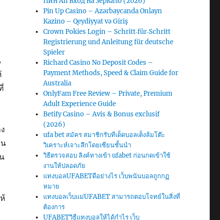
Пин Ап вход на зеркало (2026)
Pin Up Casino – Azərbaycanda Onlayn
Kazino – Qeydiyyat və Giriş
Crown Pokies Login – Schritt‑für‑Schritt
Registrierung und Anleitung für deutsche
Spieler
น
Richard Casino No Deposit Codes –
Payment Methods, Speed & Claim Guide for
้
Australia
ี่
OnlyFam Free Review – Private, Premium
Adult Experience Guide
Betify Casino – Avis & Bonus exclusif
(2026)
าง
ufa bet สมัคร สมาชิกรับทีเด็ดบอลเต็งล้มโต๊ะ
คน
วิเคราะห์เจาะลึกโดยเซียนชั้นนำ
วิธีตรวจสอบ ลิงค์ทางเข้า ufabet ก่อนกดเข้าใช้
หน
งานให้ปลอดภัย
แทงบอลUFABETดีอย่างไร เว็บพนันบอลถูกกฏ
หมาย
แทงบอลเว็บแม่UFABET สามารถตอบโจทย์ในสิ่งที่
ห้
ต้องการ
UFABETวิธีแทงบอลให้ได้กำไร เว็บ