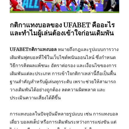
กติกาแทงบอลของ UFABET คืออะไร
และทำไมผู้เล่นต้องเข้าใจก่อนเดิมพัน
UFABETกติกาแทงบอล
หมายถึงกฎและรูปแบบการวาง
เดิมพันฟุตบอลที่ใช้ในเว็บไซต์พนันออนไลน์ ซึ่งกำหนด
วิธีการคิดผลแพ้ชนะ อัตราต่อรอง และเงื่อนไขของการ
เดิมพันแต่ละประเภท การเข้าใจกติกาเหล่านี้ถือเป็นพื้น
ฐานสำคัญสำหรับผู้เล่นทุกระดับ เพราะช่วยให้สามารถ
วางเดิมพันได้อย่างถูกต้อง ลดความผิดพลาด และ
ประเมินความเสี่ยงได้ดีขึ้น
การแทงบอลในปัจจุบันมีหลายรูปแบบ เช่น การแทงบอล
เดี่ยว บอลสเต็ป หรือการเดิมพันระหว่างการแข่งขัน แต่