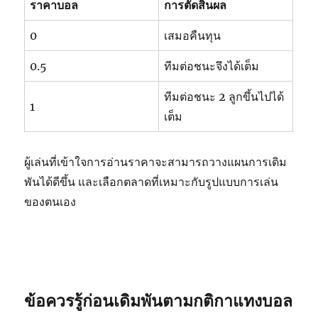
ราคาบอล
การตัดสินผล
0
เสมอคืนทุน
0.5
ทีมต่อชนะจึงได้เต็ม
ทีมต่อชนะ 2 ลูกขึ้นไปได้
1
เต็ม
ผู้เล่นที่เข้าใจการอ่านราคาจะสามารถวางแผนการเดิม
พันได้ดีขึ้น และเลือกตลาดที่เหมาะกับรูปแบบการเล่น
ของตนเอง
ข้อควรรู้ก่อนเดิมพันตามกติกาแทงบอล