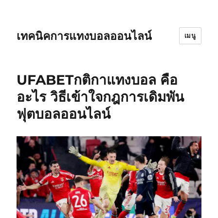
เทคนิคการแทงบอลออนไลน์
เมนู
UFABETกติกาแทงบอล คือ
อะไร วิธีเข้าใจกฎการเดิมพัน
ฟุตบอลออนไลน์