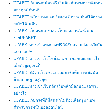
UFABETเว็บตรงสมัครฟรี เริ่มต้นเส้นทางการเดิมพัน
ของคุณได้ทันที
UFABETสมัครแทงบอลเว็บตรง มีความมันส์ได้อย่าง
สะใจได้ในคืน
UFABETเว็บตรงแทงบอล เว็บบอลออนไลน์ เล่น
ง่ายUFABET
UFABETทางเข้าแทงบอลฟรี ได้รับความปลอดภัยกัน
แบบ 100%
UFABETทางเข้าเว็บไซต์แม่ มีการออกแบบอย่างไร
เพื่อดึงดูดผู้เล่น?
UFABETสมัครเว็บตรงแทงบอล เริ่มต้นการเดิมพัน
ด้วยมาตรฐานสูงสุด
UFABETทางเข้าเว็บหลัก เว็บหลักมีลักษณะเฉพาะ
อย่างไร
UFABETเว็บตรงที่ดีที่สุด ทำไมต้องเลือกยูฟ่าเบท
สำหรับการพนันบอลออนไลน์