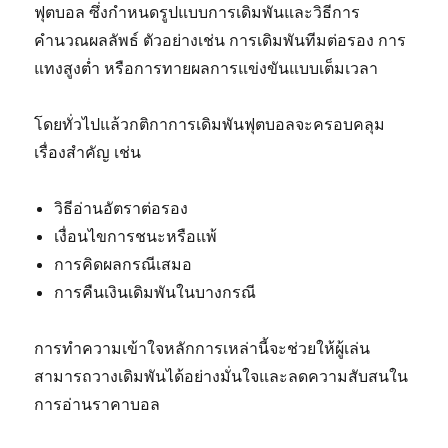
ฟุตบอล ซึ่งกำหนดรูปแบบการเดิมพันและวิธีการ
คำนวณผลลัพธ์ ตัวอย่างเช่น การเดิมพันทีมต่อรอง การ
แทงสูงต่ำ หรือการทายผลการแข่งขันแบบเต็มเวลา
โดยทั่วไปแล้วกติกาการเดิมพันฟุตบอลจะครอบคลุม
เรื่องสำคัญ เช่น
วิธีอ่านอัตราต่อรอง
เงื่อนไขการชนะหรือแพ้
การคิดผลกรณีเสมอ
การคืนเงินเดิมพันในบางกรณี
การทำความเข้าใจหลักการเหล่านี้จะช่วยให้ผู้เล่น
สามารถวางเดิมพันได้อย่างมั่นใจและลดความสับสนใน
การอ่านราคาบอล