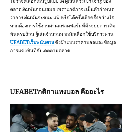
ไม่ว่าจะเลือกเล่นรูปแบบใด ผู้เล่นควรเข้าใจกฎของ
ตลาดเดิมพันก่อนเสมอ เพราะกติกาจะเป็นตัวกำหนด
ว่าการเดิมพันจะชนะ แพ้ หรือได้ครึ่งเสียครึ่งอย่างไร
หากต้องการใช้งานผ่านแพลตฟอร์มที่มีระบบการเดิม
พันครบถ้วน ผู้เล่นจำนวนมากมักเลือกใช้บริการผ่าน
UFABETเว็บพนันตรง
ซึ่งมีระบบราคาบอลและข้อมูล
การแข่งขันที่อัปเดตตามตลาด
UFABETกติกาแทงบอล คืออะไร