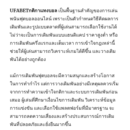
UFABETกติกาแทงบอล
เป็นพื้นฐานสำคัญของการเล่น
พนันฟุตบอลออนไลน์ เพราะเป็นตัวกำหนดวิธีคิดผลการ
เดิมพันและรูปแบบตลาดที่ผู้เล่นสามารถเลือกใช้งานได้
ไม่ว่าจะเป็นการเดิมพันแบบแฮนดิแคป ราคาสูงต่ำ หรือ
การเดิมพันครึ่งแรกและเต็มเวลา การเข้าใจกฎเหล่านี้
ช่วยให้ผู้เล่นสามารถวิเคราะห์เกมได้ดีขึ้น และวางเดิม
พันได้อย่างถูกต้อง
แม้การเดิมพันฟุตบอลจะมีความสนุกและสร้างโอกาส
ในการทำกำไร แต่การวางเดิมพันอย่างมีเหตุผลควรเริ่ม
จากการทำความเข้าใจกติกาและระบบการเดิมพันก่อน
เสมอ ผู้เล่นที่ศึกษาเงื่อนไขการเดิมพัน วิเคราะห์ข้อมูล
การแข่งขัน และเลือกใช้แพลตฟอร์มที่มีมาตรฐาน จะ
สามารถลดความเสี่ยงและสร้างประสบการณ์การเดิม
พันที่ปลอดภัยและยั่งยืนมากขึ้น