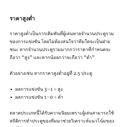
ราคาสูงต่ำ
ราคาสูงต่ำเป็นการเดิมพันที่ผู้เล่นทายจำนวนประตูรวม
ของการแข่งขัน โดยไม่ต้องสนใจว่าทีมใดจะเป็นฝ่าย
ชนะ หากจำนวนประตูรวมมากกว่าราคาที่กำหนดจะ
ถือว่า “สูง” และหากน้อยกว่าจะถือว่า “ต่ำ”
ตัวอย่างเช่น หากราคาสูงต่ำอยู่ที่ 2.5 ประตู
ผลการแข่งขัน 3–1 = สูง
ผลการแข่งขัน 1–0 = ต่ำ
ตลาดประเภทนี้ได้รับความนิยมเพราะผู้เล่นสามารถใช้
สถิติการทำประตูของทีมมาช่วยวิเคราะห์แนวโน้มของ