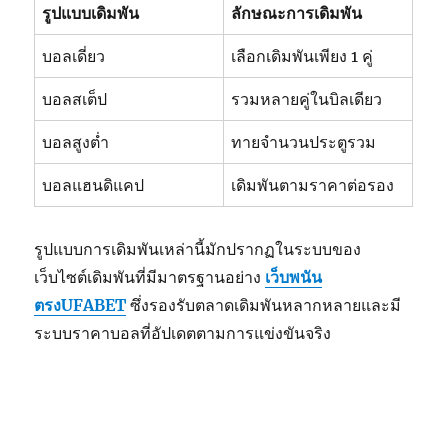
รูปแบบเดิมพัน
ลักษณะการเดิมพัน
บอลเดี่ยว
เลือกเดิมพันเพียง 1 คู่
บอลสเต็ป
รวมหลายคู่ในบิลเดียว
บอลสูงต่ำ
ทายจำนวนประตูรวม
บอลแฮนดิแคป
เดิมพันตามราคาต่อรอง
รูปแบบการเดิมพันเหล่านี้มักปรากฏในระบบของ
เว็บไซต์เดิมพันที่มีมาตรฐานอย่าง
เว็บพนัน
ตรงUFABET
ซึ่งรองรับตลาดเดิมพันหลากหลายและมี
ระบบราคาบอลที่อัปเดตตามการแข่งขันจริง