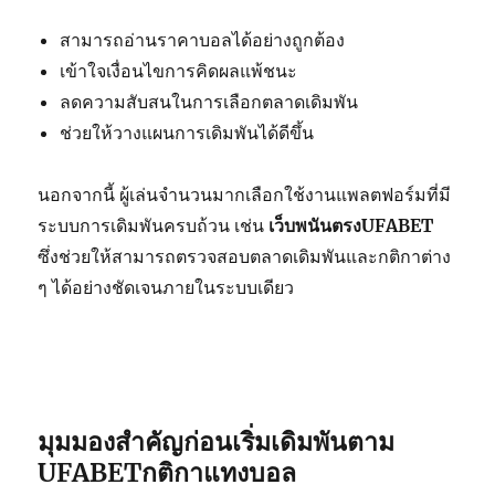
สามารถอ่านราคาบอลได้อย่างถูกต้อง
เข้าใจเงื่อนไขการคิดผลแพ้ชนะ
ลดความสับสนในการเลือกตลาดเดิมพัน
ช่วยให้วางแผนการเดิมพันได้ดีขึ้น
นอกจากนี้ ผู้เล่นจำนวนมากเลือกใช้งานแพลตฟอร์มที่มี
ระบบการเดิมพันครบถ้วน เช่น
เว็บพนันตรงUFABET
ซึ่งช่วยให้สามารถตรวจสอบตลาดเดิมพันและกติกาต่าง
ๆ ได้อย่างชัดเจนภายในระบบเดียว
มุมมองสำคัญก่อนเริ่มเดิมพันตาม
UFABETกติกาแทงบอล