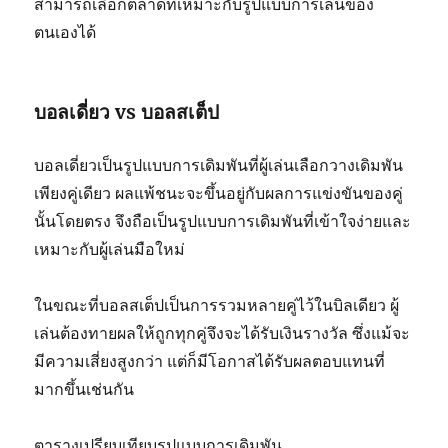
สามารถเลือกตลาดที่เหมาะกับรูปแบบการเล่นของ
ตนเองได้
บอลเดี่ยว vs บอลสเต็ป
บอลเดี่ยวเป็นรูปแบบการเดิมพันที่ผู้เล่นเลือกวางเดิมพัน
เพียงคู่เดียว ผลแพ้ชนะจะขึ้นอยู่กับผลการแข่งขันของคู่
นั้นโดยตรง จึงถือเป็นรูปแบบการเดิมพันที่เข้าใจง่ายและ
เหมาะกับผู้เล่นมือใหม่
ในขณะที่บอลสเต็ปเป็นการรวมหลายคู่ไว้ในบิลเดียว ผู้
เล่นต้องทายผลให้ถูกทุกคู่จึงจะได้รับเงินรางวัล ซึ่งแม้จะ
มีความเสี่ยงสูงกว่า แต่ก็มีโอกาสได้รับผลตอบแทนที่
มากขึ้นเช่นกัน
ตารางเปรียบเทียบรูปแบบการเดิมพัน