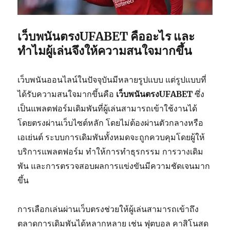
เว็บพนันตรงUFABET คืออะไร และ
ทำไมผู้เล่นจึงให้ความสนใจมากขึ้น
เว็บพนันออนไลน์ในปัจจุบันมีหลายรูปแบบ แต่รูปแบบที่
ได้รับความสนใจมากขึ้นคือ
เว็บพนันตรงUFABET
ซึ่ง
เป็นแพลตฟอร์มเดิมพันที่ผู้เล่นสามารถเข้าใช้งานได้
โดยตรงผ่านเว็บไซต์หลัก โดยไม่ต้องผ่านตัวกลางหรือ
เอเย่นต์ ระบบการเดิมพันทั้งหมดจะถูกควบคุมโดยผู้ให้
บริการแพลตฟอร์ม ทำให้การทำธุรกรรม การวางเดิม
พัน และการตรวจสอบผลการแข่งขันมีความชัดเจนมาก
ขึ้น
การเลือกเล่นผ่านเว็บตรงช่วยให้ผู้เล่นสามารถเข้าถึง
ตลาดการเดิมพันได้หลากหลาย เช่น ฟุตบอล คาสิโนสด