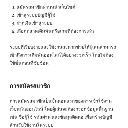
สมัครสมาชิกผ่านหน้าเว็บไซต์
เข้าสู่ระบบบัญชีผู้ใช้
ฝากเงินเข้าสู่ระบบ
เลือกตลาดเดิมพันหรือเกมที่ต้องการเล่น
ระบบที่เรียบง่ายและใช้งานสะดวกช่วยให้ผู้เล่นสามารถ
เข้าถึงการเดิมพันออนไลน์ได้อย่างรวดเร็ว โดยไม่ต้อง
ใช้ขั้นตอนที่ซับซ้อน
การสมัครสมาชิก
การสมัครสมาชิกเป็นขั้นตอนแรกของการเข้าใช้งาน
เว็บพนันออนไลน์ โดยผู้เล่นจะต้องกรอกข้อมูลพื้นฐาน
เช่น ชื่อผู้ใช้ รหัสผ่าน และข้อมูลติดต่อ เพื่อสร้างบัญชี
สำหรับใช้งานในระบบ