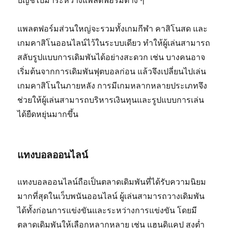
บัญชีไปมาระหว่างแพลตฟอร์มต่าง ๆ
แพลตฟอร์มส่วนใหญ่จะรวมทั้งเกมกีฬา คาสิโนสด และ
เกมคาสิโนออนไลน์ไว้ในระบบเดียว ทำให้ผู้เล่นสามารถ
สลับรูปแบบการเดิมพันได้อย่างสะดวก เช่น บางคนอาจ
เริ่มต้นจากการเดิมพันฟุตบอลก่อน แล้วจึงเปลี่ยนไปเล่น
เกมคาสิโนในภายหลัง การมีเกมหลากหลายประเภทจึง
ช่วยให้ผู้เล่นสามารถบริหารเงินทุนและรูปแบบการเล่น
ได้ยืดหยุ่นมากขึ้น
แทงบอลออนไลน์
แทงบอลออนไลน์ถือเป็นตลาดเดิมพันที่ได้รับความนิยม
มากที่สุดในเว็บพนันออนไลน์ ผู้เล่นสามารถวางเดิมพัน
ได้ทั้งก่อนการแข่งขันและระหว่างการแข่งขัน โดยมี
ตลาดเดิมพันให้เลือกหลากหลาย เช่น แฮนดิแคป สูงต่ำ