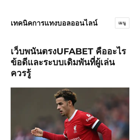
เทคนิคการแทงบอลออนไลน์
เมนู
เว็บพนันตรงUFABET คืออะไร
ข้อดีและระบบเดิมพันที่ผู้เล่น
ควรรู้