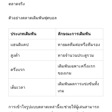
ตลาดจริง
ตัวอย่างตลาดเดิมพันฟุตบอล
ประเภทเดิมพัน
ลักษณะการเดิมพัน
แฮนดิแคป
ทายผลทีมต่อหรือทีมรอง
สูงต่ำ
ทายจำนวนประตูรวม
เดิมพันเฉพาะครึ่งแรก
ครึ่งแรก
ของเกม
เดิมพันผลการแข่งขันทั้ง
เต็มเวลา
เกม
การเข้าใจรูปแบบตลาดเหล่านี้จะช่วยให้ผู้เล่นสามารถ