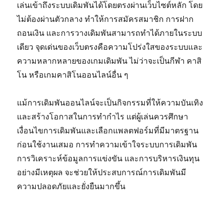
เล่นเข้าถึงระบบเดิมพันได้โดยตรงผ่านเว็บไซต์หลัก โดย
ไม่ต้องผ่านตัวกลาง ทำให้การสมัครสมาชิก การฝาก
ถอนเงิน และการวางเดิมพันสามารถทำได้ภายในระบบ
เดียว จุดเด่นของเว็บตรงคือความโปร่งใสของระบบและ
ความหลากหลายของเกมเดิมพัน ไม่ว่าจะเป็นกีฬา คาสิ
โน หรือเกมคาสิโนออนไลน์อื่น ๆ
แม้การเดิมพันออนไลน์จะเป็นกิจกรรมที่ให้ความบันเทิง
และสร้างโอกาสในการทำกำไร แต่ผู้เล่นควรศึกษา
เงื่อนไขการเดิมพันและเลือกแพลตฟอร์มที่มีมาตรฐาน
ก่อนใช้งานเสมอ การทำความเข้าใจระบบการเดิมพัน
การวิเคราะห์ข้อมูลการแข่งขัน และการบริหารเงินทุน
อย่างมีเหตุผล จะช่วยให้ประสบการณ์การเดิมพันมี
ความปลอดภัยและยั่งยืนมากขึ้น