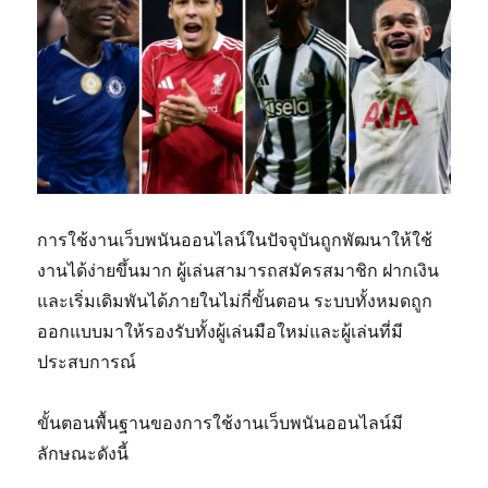
การใช้งานเว็บพนันออนไลน์ในปัจจุบันถูกพัฒนาให้ใช้
งานได้ง่ายขึ้นมาก ผู้เล่นสามารถสมัครสมาชิก ฝากเงิน
และเริ่มเดิมพันได้ภายในไม่กี่ขั้นตอน ระบบทั้งหมดถูก
ออกแบบมาให้รองรับทั้งผู้เล่นมือใหม่และผู้เล่นที่มี
ประสบการณ์
ขั้นตอนพื้นฐานของการใช้งานเว็บพนันออนไลน์มี
ลักษณะดังนี้