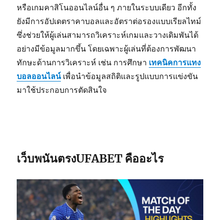
หรือเกมคาสิโนออนไลน์อื่น ๆ ภายในระบบเดียว อีกทั้ง
ยังมีการอัปเดตราคาบอลและอัตราต่อรองแบบเรียลไทม์
ซึ่งช่วยให้ผู้เล่นสามารถวิเคราะห์เกมและวางเดิมพันได้
อย่างมีข้อมูลมากขึ้น โดยเฉพาะผู้เล่นที่ต้องการพัฒนา
ทักษะด้านการวิเคราะห์ เช่น การศึกษา
เทคนิคการแทง
บอลออนไลน์
เพื่อนำข้อมูลสถิติและรูปแบบการแข่งขัน
มาใช้ประกอบการตัดสินใจ
เว็บพนันตรงUFABET คืออะไร