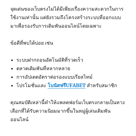
จุดเด่นของเว็บตรงไม่ได้มีเพียงเรื่องความสะดวกในการ
ใช้งานเท่านั้น แต่ยังรวมถึงโครงสร้างระบบที่ออกแบบ
มาเพื่อรองรับการเดิมพันออนไลน์โดยเฉพาะ
ข้อดีที่พบได้บ่อย เช่น
ระบบฝากถอนอัตโนมัติที่รวดเร็ว
ตลาดเดิมพันที่หลากหลาย
การอัปเดตอัตราต่อรองแบบเรียลไทม์
โปรโมชั่นและ
โบนัสฟรีUFABET
สำหรับสมาชิก
คุณสมบัติเหล่านี้ทำให้แพลตฟอร์มเว็บตรงกลายเป็นทาง
เลือกที่ได้รับความนิยมมากขึ้นในหมู่ผู้เล่นเดิมพัน
ออนไลน์