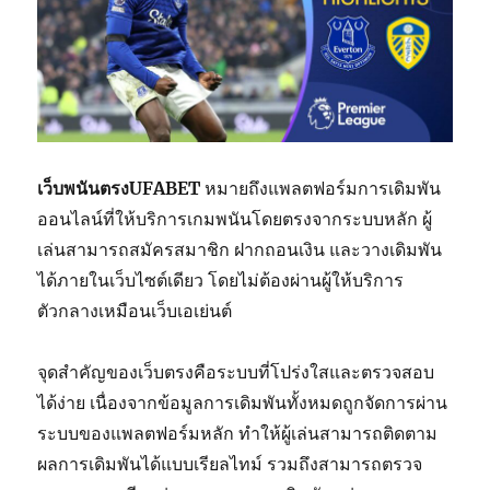
เว็บพนันตรงUFABET
หมายถึงแพลตฟอร์มการเดิมพัน
ออนไลน์ที่ให้บริการเกมพนันโดยตรงจากระบบหลัก ผู้
เล่นสามารถสมัครสมาชิก ฝากถอนเงิน และวางเดิมพัน
ได้ภายในเว็บไซต์เดียว โดยไม่ต้องผ่านผู้ให้บริการ
ตัวกลางเหมือนเว็บเอเย่นต์
จุดสำคัญของเว็บตรงคือระบบที่โปร่งใสและตรวจสอบ
ได้ง่าย เนื่องจากข้อมูลการเดิมพันทั้งหมดถูกจัดการผ่าน
ระบบของแพลตฟอร์มหลัก ทำให้ผู้เล่นสามารถติดตาม
ผลการเดิมพันได้แบบเรียลไทม์ รวมถึงสามารถตรวจ