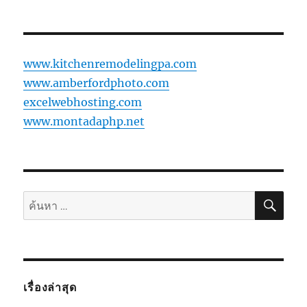
www.kitchenremodelingpa.com
www.amberfordphoto.com
excelwebhosting.com
www.montadaphp.net
ค้นห
ค้นหา:
เรื่องล่าสุด