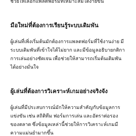
ช่วยให้เลือกแพลตฟอร์มที่เหมาะสมได้ง่ายขึ้น
มือใหม่ที่ต้องการเรียนรู้ระบบเดิมพัน
ผู้เล่นที่เพิ่งเริ่มต้นมักต้องการแพลตฟอร์มที่ใช้งานง่าย มี
ระบบเดิมพันที่เข้าใจได้ไม่ยาก และมีข้อมูลอธิบายกติกา
การเล่นอย่างชัดเจน เพื่อช่วยให้สามารถเริ่มต้นเดิมพัน
ได้อย่างมั่นใจ
ผู้เล่นที่ต้องการวิเคราะห์เกมอย่างจริงจัง
ผู้เล่นที่มีประสบการณ์มักให้ความสำคัญกับข้อมูลการ
แข่งขัน เช่น สถิติทีม ฟอร์มการเล่น และอัตราต่อรอง
ของตลาด ซึ่งข้อมูลเหล่านี้ช่วยให้การวิเคราะห์เกมมี
ความแม่นยำมากขึ้น