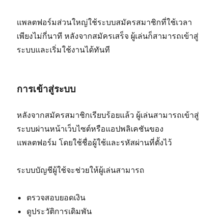
แพลตฟอร์มส่วนใหญ่ใช้ระบบสมัครสมาชิกที่ใช้เวลา
เพียงไม่กี่นาที หลังจากสมัครเสร็จ ผู้เล่นก็สามารถเข้าสู่
ระบบและเริ่มใช้งานได้ทันที
การเข้าสู่ระบบ
หลังจากสมัครสมาชิกเรียบร้อยแล้ว ผู้เล่นสามารถเข้าสู่
ระบบผ่านหน้าเว็บไซต์หรือแอปพลิเคชันของ
แพลตฟอร์ม โดยใช้ชื่อผู้ใช้และรหัสผ่านที่ตั้งไว้
ระบบบัญชีผู้ใช้จะช่วยให้ผู้เล่นสามารถ
ตรวจสอบยอดเงิน
ดูประวัติการเดิมพัน