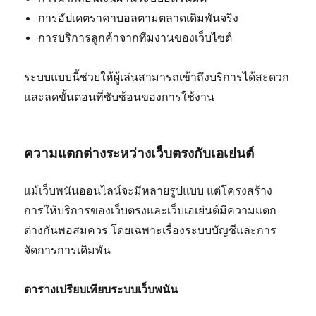
การอัปเดตราคาบอลตามตลาดเดิมพันจริง
การบริการลูกค้าจากทีมงานของเว็บไซต์
ระบบแบบนี้ช่วยให้ผู้เล่นสามารถเข้าถึงบริการได้สะดวก
และลดขั้นตอนที่ซับซ้อนของการใช้งาน
ความแตกต่างระหว่างเว็บตรงกับเอเย่นต์
แม้เว็บพนันออนไลน์จะมีหลายรูปแบบ แต่โครงสร้าง
การให้บริการของเว็บตรงและเว็บเอเย่นต์มีความแตก
ต่างกันพอสมควร โดยเฉพาะเรื่องระบบบัญชีและการ
จัดการการเดิมพัน
ตารางเปรียบเทียบระบบเว็บพนัน