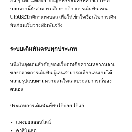
อื่น ๆ โดยไม่ต้องย้ายบัญชีหรือสมัครหลายเว็บไซต์
นอกจากนี้ยังสามารถศึกษากติกาการเดิมพัน เช่น
UFABETกติกาแทงบอล เพื่อให้เข้าใจเงื่อนไขการเดิม
พันก่อนเริ่มวางเดิมพันจริง
ระบบเดิมพันครบทุกประเภท
หนึ่งในจุดเด่นสำคัญของเว็บตรงคือความหลากหลาย
ของตลาดการเดิมพัน ผู้เล่นสามารถเลือกเล่นเกมได้
หลายรูปแบบตามความสนใจและประสบการณ์ของ
ตนเอง
ประเภทการเดิมพันที่พบได้บ่อย ได้แก่
แทงบอลออนไลน์
คาสิโนสด