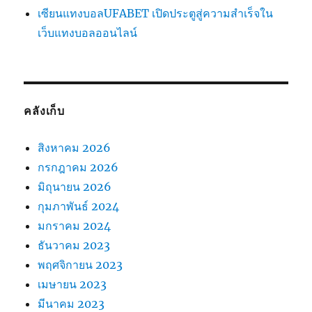
เซียนแทงบอลUFABET เปิดประตูสู่ความสำเร็จใน
เว็บแทงบอลออนไลน์
คลังเก็บ
สิงหาคม 2026
กรกฎาคม 2026
มิถุนายน 2026
กุมภาพันธ์ 2024
มกราคม 2024
ธันวาคม 2023
พฤศจิกายน 2023
เมษายน 2023
มีนาคม 2023