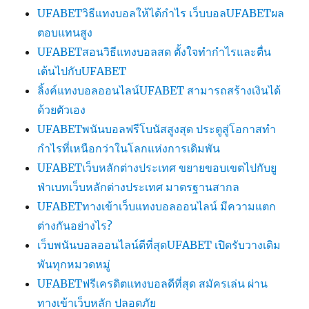
UFABETวิธีแทงบอลให้ได้กำไร เว็บบอลUFABETผล
ตอบแทนสูง
UFABETสอนวิธีแทงบอลสด ตั้งใจทำกำไรและตื่น
เต้นไปกับUFABET
ลิ้งค์แทงบอลออนไลน์UFABET สามารถสร้างเงินได้
ด้วยตัวเอง
UFABETพนันบอลฟรีโบนัสสูงสุด ประตูสู่โอกาสทำ
กำไรที่เหนือกว่าในโลกแห่งการเดิมพัน
UFABETเว็บหลักต่างประเทศ ขยายขอบเขตไปกับยู
ฟ่าเบทเว็บหลักต่างประเทศ มาตรฐานสากล
UFABETทางเข้าเว็บแทงบอลออนไลน์ มีความแตก
ต่างกันอย่างไร?
เว็บพนันบอลออนไลน์ดีที่สุดUFABET เปิดรับวางเดิม
พันทุกหมวดหมู่
UFABETฟรีเครดิตแทงบอลดีที่สุด สมัครเล่น ผ่าน
ทางเข้าเว็บหลัก ปลอดภัย