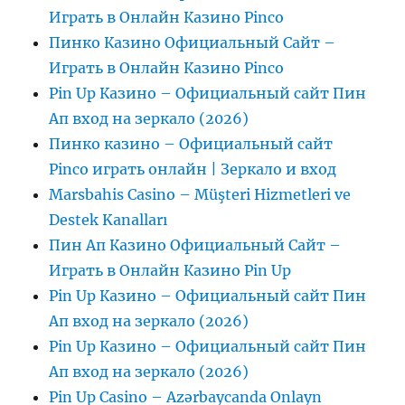
Играть в Онлайн Казино Pinco
Пинко Казино Официальный Сайт –
Играть в Онлайн Казино Pinco
Pin Up Казино – Официальный сайт Пин
Ап вход на зеркало (2026)
Пинко казино – Официальный сайт
Pinco играть онлайн | Зеркало и вход
Marsbahis Casino – Müşteri Hizmetleri ve
Destek Kanalları
Пин Ап Казино Официальный Сайт –
Играть в Онлайн Казино Pin Up
Pin Up Казино – Официальный сайт Пин
Ап вход на зеркало (2026)
Pin Up Казино – Официальный сайт Пин
Ап вход на зеркало (2026)
Pin Up Casino – Azərbaycanda Onlayn