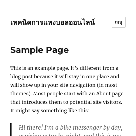
เทคนิคการแทงบอลออนไลน์
เมนู
Sample Page
This is an example page. It’s different from a
blog post because it will stay in one place and
will show up in your site navigation (in most
themes). Most people start with an About page
that introduces them to potential site visitors.
It might say something like this:
Hi there! I’m a bike messenger by day,