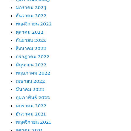
มกราคม 2023
ธันวาคม 2022
พฤศจิกายน 2022
ตุลาคม 2022
กันยายน 2022
สิงหาคม 2022
กรกฎาคม 2022
มิถุนายน 2022
พฤษภาคม 2022
เมษายน 2022
มีนาคม 2022
กุมภาพันธ์ 2022
มกราคม 2022
ธันวาคม 2021
พฤศจิกายน 2021
ตุลาคม 2021