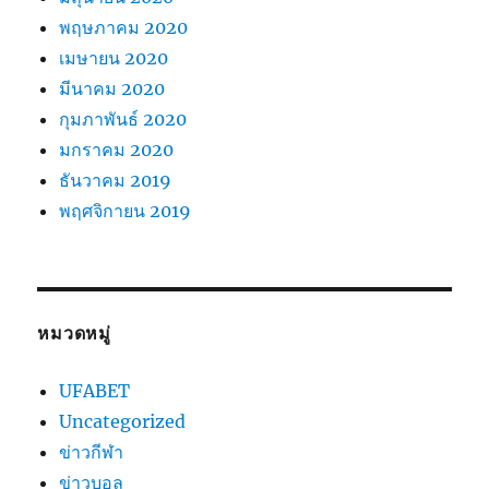
พฤษภาคม 2020
เมษายน 2020
มีนาคม 2020
กุมภาพันธ์ 2020
มกราคม 2020
ธันวาคม 2019
พฤศจิกายน 2019
หมวดหมู่
UFABET
Uncategorized
ข่าวกีฬา
ข่าวบอล