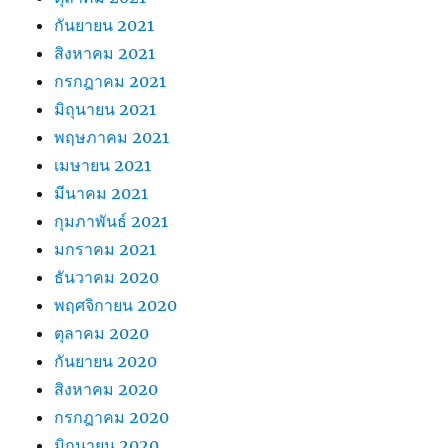
กันยายน 2021
สิงหาคม 2021
กรกฎาคม 2021
มิถุนายน 2021
พฤษภาคม 2021
เมษายน 2021
มีนาคม 2021
กุมภาพันธ์ 2021
มกราคม 2021
ธันวาคม 2020
พฤศจิกายน 2020
ตุลาคม 2020
กันยายน 2020
สิงหาคม 2020
กรกฎาคม 2020
มิถุนายน 2020