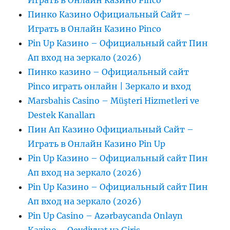
Играть в Онлайн Казино Pinco
Пинко Казино Официальный Сайт –
Играть в Онлайн Казино Pinco
Pin Up Казино – Официальный сайт Пин
Ап вход на зеркало (2026)
Пинко казино – Официальный сайт
Pinco играть онлайн | Зеркало и вход
Marsbahis Casino – Müşteri Hizmetleri ve
Destek Kanalları
Пин Ап Казино Официальный Сайт –
Играть в Онлайн Казино Pin Up
Pin Up Казино – Официальный сайт Пин
Ап вход на зеркало (2026)
Pin Up Казино – Официальный сайт Пин
Ап вход на зеркало (2026)
Pin Up Casino – Azərbaycanda Onlayn