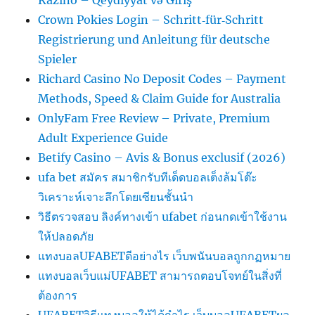
Kazino – Qeydiyyat və Giriş
Crown Pokies Login – Schritt‑für‑Schritt
Registrierung und Anleitung für deutsche
Spieler
Richard Casino No Deposit Codes – Payment
Methods, Speed & Claim Guide for Australia
OnlyFam Free Review – Private, Premium
Adult Experience Guide
Betify Casino – Avis & Bonus exclusif (2026)
ufa bet สมัคร สมาชิกรับทีเด็ดบอลเต็งล้มโต๊ะ
วิเคราะห์เจาะลึกโดยเซียนชั้นนำ
วิธีตรวจสอบ ลิงค์ทางเข้า ufabet ก่อนกดเข้าใช้งาน
ให้ปลอดภัย
แทงบอลUFABETดีอย่างไร เว็บพนันบอลถูกกฏหมาย
แทงบอลเว็บแม่UFABET สามารถตอบโจทย์ในสิ่งที่
ต้องการ