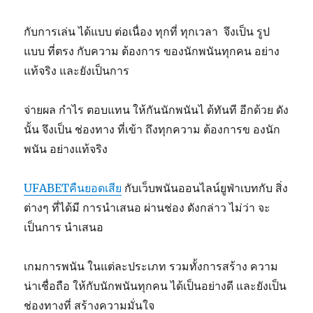
กับการเล่น ได้แบบ ต่อเนื่อง ทุกที่ ทุกเวลา จึงเป็น รูป
แบบ ที่ตรง กับความ ต้องการ ของนักพนันทุกคน อย่าง
แท้จริง และยังเป็นการ
จ่ายผล กำไร ตอบแทน ให้กันนักพนันไ ด้ทันที อีกด้วย ดัง
นั้น จึงเป็น ช่องทาง ที่เข้า ถึงทุกความ ต้องการข องนัก
พนัน อย่างแท้จริง
UFABETคืนยอดเสีย
กับเว็บพนันออนไลน์ยูฟ่าเบทกับ สิ่ง
ต่างๆ ที่ได้มี การนำเสนอ ผ่านช่อง ดังกล่าว ไม่ว่า จะ
เป็นการ นำเสนอ
เกมการพนัน ในแต่ละประเภท รวมทั้งการสร้าง ความ
น่าเชื่อถือ ให้กับนักพนันทุกคน ได้เป็นอย่างดี และยังเป็น
ช่องทางที่ สร้างความมั่นใจ