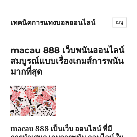
เทคนิคการแทงบอลออนไลน์
เมนู
macau 888 เว็บพนันออนไลน์
สมบูรณ์แบบเรื่องเกมส์การพนัน
มากที่สุด
macau 888 เป็นเว็บ ออนไลน์ ที่มี