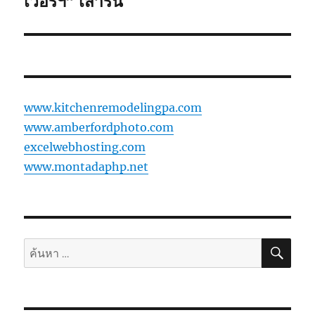
เวอร์ฯ” เสาร์นี้
www.kitchenremodelingpa.com
www.amberfordphoto.com
excelwebhosting.com
www.montadaphp.net
ค้นห
ค้นหา: