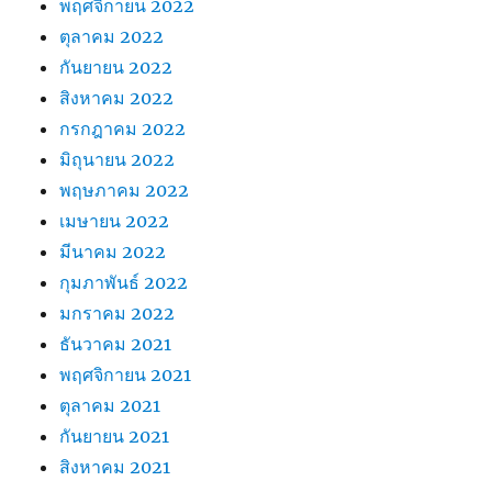
พฤศจิกายน 2022
ตุลาคม 2022
กันยายน 2022
สิงหาคม 2022
กรกฎาคม 2022
มิถุนายน 2022
พฤษภาคม 2022
เมษายน 2022
มีนาคม 2022
กุมภาพันธ์ 2022
มกราคม 2022
ธันวาคม 2021
พฤศจิกายน 2021
ตุลาคม 2021
กันยายน 2021
สิงหาคม 2021