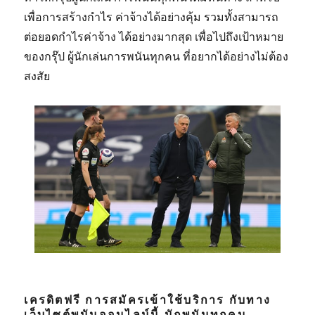
เพื่อการสร้างกำไร ค่าจ้างได้อย่างคุ้ม รวมทั้งสามารถ
ต่อยอดกำไรค่าจ้าง ได้อย่างมากสุด เพื่อไปถึงเป้าหมาย
ของกรุ๊ป ผู้นักเล่นการพนันทุกคน ที่อยากได้อย่างไม่ต้อง
สงสัย
เครดิตฟรี การสมัครเข้าใช้บริการ กับทาง
เว็บไซต์พนันออนไลน์นี้ นักพนันทุกคน