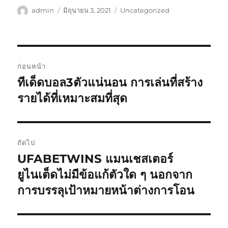
ผู้
เขียน
หมวด
admin
มิถุนายน 3, 2021
Uncategorized
เขียน
เมื่อ
หมู่
เมนู
ก่อนหน้า
นำทาง
ทีเด็ดบอล3ตัวแน่นอน การเล่นที่สร้าง
เรื่อง
ก่อน
รายได้ที่เหมาะสมที่สุด
เรื่อง
หน้า:
ถัดไป
UFABETWINS แมนเชสเตอร์
เรื่อง
ต่อ
ยูไนเต็ดไม่มีข้อแก้ตัวใด ๆ นอกจาก
ไป:
การบรรลุเป้าหมายหน้าต่างการโอน