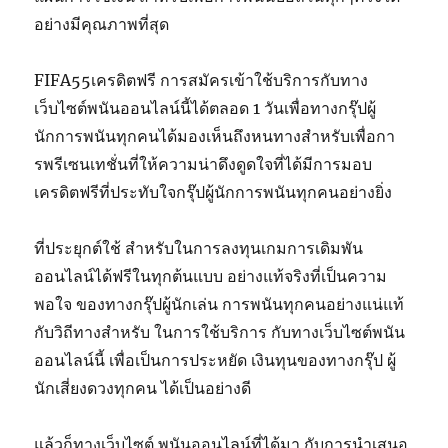
อย่างมีคุณภาพที่สุด
FIFA55เครดิตฟรี การสมัครเข้าใช้บริการกับทาง
เว็บไซต์พนันออนไลน์นี้ได้ตลอด 1 วันเพื่อทางกรุ๊ปผู้
นักการพนันทุกคนได้มองเห็นถึงหนทางสำหรับเพื่อกา
รพรีเซนเทชั่นที่ให้ความน่าดึงดูดใจที่ได้มีการมอบ
เครดิตฟรีที่ประทับใจกรุ๊ปผู้นักการพนันทุกคนอย่างยิ่ง
ที่ประยุกต์ใช้ สำหรับในการลงทุนเกมการเดิมพัน
ออนไลน์ได้ฟรีในทุกต้นแบบ อย่างแท้จริงที่เป็นความ
พอใจ ของทางกรุ๊ปผู้นักเล่น การพนันทุกคนอย่างแน่แท้
กับวิถีทางสำหรับ ในการใช้บริการ กับทางเว็บไซต์พนัน
ออนไลน์นี้ เพื่อเป็นการประหยัด เงินทุนของทางกรุ๊ป ผู้
นักเสี่ยงดวงทุกคน ได้เป็นอย่างดี
แล้วก็ทางเว็บไซต์ พนันออนไลน์ที่ได้มา กับการนำเสนอ