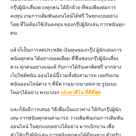
กรุ๊ปผู้นักเสี่ยงดวงทุกคน ได้อีกด้วย ที่พอเพียงต่อการ
ลงทุน เกมการเดิมพันออนไลน์ได้ฟรี ในทุกแบบอย่าง
โดย ที่ไม่ต้องใช้เงินลงทุน ของกรุ๊ปผู้นักเล่น การพนันทุก
คน
แล้วก็เป็นการลดประหยัด เงินทุนของกรุ๊ป ผู้นักเล่นการ
พนันทุกคน ได้อย่างยอดเยี่ยม ที่ชื่นชอบกรุ๊ปผู้นักเสี่ยง
ดวง ทุกคนอย่างแน่แท้ กับการได้รับเครดิตฟรี จากทาง
เว็บไซต์พนัน ออนไลน์นี้รวมทั้งยังสามารถ เจอกับเกม
พนันออนไลน์ต่าง ๆ ที่มีความมากมายหลาย รูปแบบ
ใหม่ๆได้อย่าง ครบวงจร
ufaคาสิโน ที่ดีที่สุด
และก็ยังมีการเสนอ วิธีเพื่อเป็นแถวทาง ให้กับกรุ๊ปผู้นัก
เล่น การพนันทุกคนสามารถ วางเดิมพันเกมการเดิมพัน
ออนไลน์ ในทุกแบบอย่างได้อย่าง มากเบิกบาน เพื่อ
ทำให้กรุ๊ปผู้นักเล่น การพนันทุกคนได้มีหนทาง สำหรับ