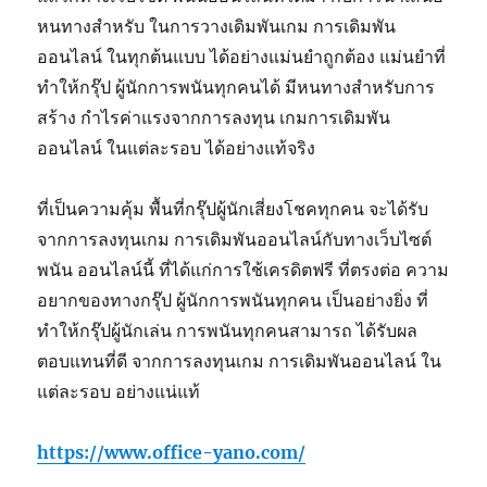
หนทางสำหรับ ในการวางเดิมพันเกม การเดิมพัน
ออนไลน์ ในทุกต้นแบบ ได้อย่างแม่นยำถูกต้อง แม่นยำที่
ทำให้กรุ๊ป ผู้นักการพนันทุกคนได้ มีหนทางสำหรับการ
สร้าง กำไรค่าแรงจากการลงทุน เกมการเดิมพัน
ออนไลน์ ในแต่ละรอบ ได้อย่างแท้จริง
ที่เป็นความคุ้ม พื้นที่กรุ๊ปผู้นักเสี่ยงโชคทุกคน จะได้รับ
จากการลงทุนเกม การเดิมพันออนไลน์กับทางเว็บไซต์
พนัน ออนไลน์นี้ ที่ได้แก่การใช้เครดิตฟรี ที่ตรงต่อ ความ
อยากของทางกรุ๊ป ผู้นักการพนันทุกคน เป็นอย่างยิ่ง ที่
ทำให้กรุ๊ปผู้นักเล่น การพนันทุกคนสามารถ ได้รับผล
ตอบแทนที่ดี จากการลงทุนเกม การเดิมพันออนไลน์ ใน
แต่ละรอบ อย่างแน่แท้
https://www.office-yano.com/