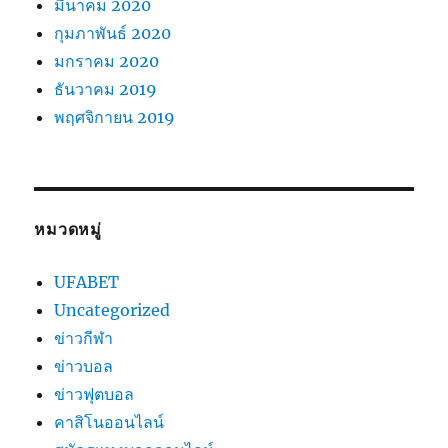
มีนาคม 2020
กุมภาพันธ์ 2020
มกราคม 2020
ธันวาคม 2019
พฤศจิกายน 2019
หมวดหมู่
UFABET
Uncategorized
ข่าวกีฬา
ข่าวบอล
ข่าวฟุตบอล
คาสิโนออนไลน์