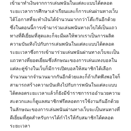
เข้ามาทำเงินจากการเล่นพนันในแต่ละแบบได้ตลอด
ระยะเวลาการศึกษาเล่าเรียนและก็การเล่นผ่านทางเว็บ
ได้โอกาสที่จะทำเงินได้จำนวนมากกว่าโต๊ะกันอีกด้วย
ซึ่งในตอนนี้การเข้ามาร่วมเล่นพนันทางเว็บได้เป็นแถว
ทางที่ดีเยี่ยมที่สุดและก็จะมีผลให้พวกเราเป็นการผลิต
ความบันเทิงไปกับการเล่นพนันในแต่ละแบบได้ตลอด
ระยะเวลาซึ่งการเข้ามาร่วมเล่นพนันผ่านทางเว็บจะเป็น
แถวทางที่ยอดเยี่ยมซึ่งลักษณะของการเล่นแทงบอลใน
แต่ละคู่ข้างในเว็บก็มีการเปิดบอลให้สมาชิกได้เลือก
จำนวนมากจำนวนมากกันอีกด้วยและก็ถ้าเกิดพึงพอใจก็
สามารถสร้างความบันเทิงไปกับการพนันในแต่ละแบบ
ได้ตลอดระยะเวลาแล้วก็ยังมีข้าราชการรออำนวยความ
สะดวกและก็ดูแลสมาชิกฟรีตลอดการใช้งานกันอีกด้วย
ในลักษณะของการเล่นพนันผ่านทางเว็บจะเป็นหนทางที่
ดีเยี่ยมที่สุดสำหรับการได้กำไรให้กับสมาชิกได้ตลอด
ระยะเวลา