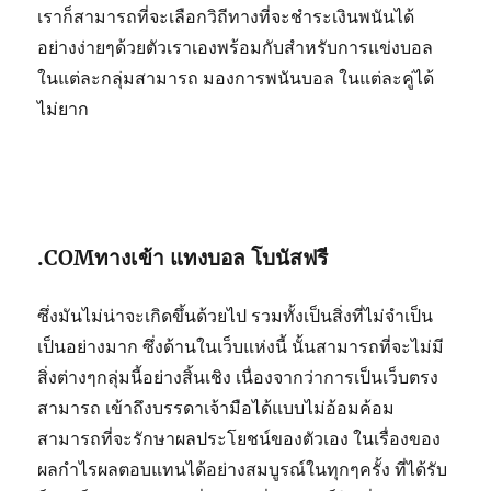
เราก็สามารถที่จะเลือกวิถีทางที่จะชำระเงินพนันได้
อย่างง่ายๆด้วยตัวเราเองพร้อมกับสำหรับการแข่งบอล
ในแต่ละกลุ่มสามารถ มองการพนันบอล ในแต่ละคู่ได้
ไม่ยาก
.COMทางเข้า แทงบอล โบนัสฟรี
ซึ่งมันไม่น่าจะเกิดขึ้นด้วยไป รวมทั้งเป็นสิ่งที่ไม่จำเป็น
เป็นอย่างมาก ซึ่งด้านในเว็บแห่งนี้ นั้นสามารถที่จะไม่มี
สิ่งต่างๆกลุ่มนี้อย่างสิ้นเชิง เนื่องจากว่าการเป็นเว็บตรง
สามารถ เข้าถึงบรรดาเจ้ามือได้แบบไม่อ้อมค้อม
สามารถที่จะรักษาผลประโยชน์ของตัวเอง ในเรื่องของ
ผลกำไรผลตอบแทนได้อย่างสมบูรณ์ในทุกๆครั้ง ที่ได้รับ