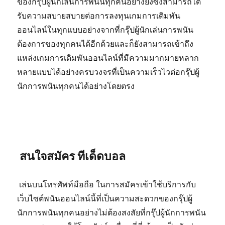
ของกรุ๊ปผู้นักเล่นการพนันทุกคนอย่างยิ่งซึ่งสามารถได้
รับความสบายสบายต่อการลงทุนเกมการเดิมพัน
ออนไลน์ในทุกแบบอย่างจากที่กรุ๊ปผู้นักเล่นการพนัน
ต้องการของทุกคนได้อีกด้วยและก็ยังสามารถเข้าถึง
แหล่งเกมการเดิมพันออนไลน์ที่มีความมากมายหลาก
หลายแบบได้อย่างครบวงจรที่เป็นความเร็วไวต่อกรุ๊ปผู้
นักการพนันทุกคนได้อย่างโดยตรง
สนใจสมัคร ทีเด็ดบอล
เล่นบนโทรศัพท์มือถือ ในการสมัครเข้าใช้บริการกับ
เว็บไซต์พนันออนไลน์นี้ที่เป็นความสะดวกของกรุ๊ปผู้
นักการพนันทุกคนอย่างไม่ต้องสงสัยที่กรุ๊ปผู้นักการพนัน