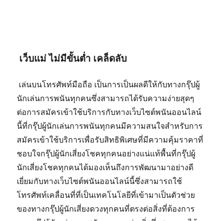
เว็บแม่ ไม่มีขั้นต่ำ เคล็ดลับ
เล่นบนโทรศัพท์มือถือ เป็นการเป็นผลดีให้กับทางกรุ๊ปผู้
นักเล่นการพนันทุกคนซึ่งสามารถได้รับความง่ายสุดๆ
ต่อการสมัครเข้าใช้บริการกับทางเว็บไซต์พนันออนไลน์
นี้ที่กรุ๊ปผู้นักเล่นการพนันทุกคนมีความสนใจสำหรับการ
สมัครเข้าใช้บริการเพื่อรับสิทธิพิเศษที่มีความคุ้มราคาที่
ชอบใจกรุ๊ปผู้นักเสี่ยงโชคทุกคนอย่างแน่แท้พื้นที่กรุ๊ปผู้
นักเสี่ยงโชคทุกคนได้มองเห็นถึงการพัฒนามาอย่างดี
เยี่ยมกับทางเว็บไซต์พนันออนไลน์นี้ซึ่งสามารถใช้
โทรศัพท์เคลื่อนที่ที่เป็นเทคโนโลยีที่เข้ามาเป็นตัวช่วย
ของทางกรุ๊ปผู้นักเสี่ยงดวงทุกคนที่ตรงต่อสิ่งที่ต้องการ