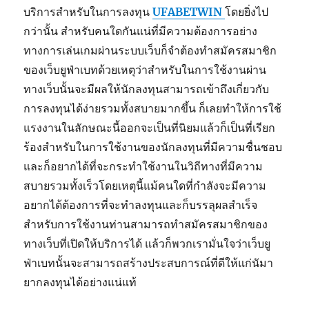
บริการสำหรับในการลงทุน
UFABETWIN
โดยยิ่งไป
กว่านั้น สำหรับคนใดกันแน่ที่มีความต้องการอย่าง
ทางการเล่นเกมผ่านระบบเว็บก็จำต้องทำสมัครสมาชิก
ของเว็บยูฟ่าเบทด้วยเหตุว่าสำหรับในการใช้งานผ่าน
ทางเว็บนั้นจะมีผลให้นักลงทุนสามารถเข้าถึงเกี่ยวกับ
การลงทุนได้ง่ายรวมทั้งสบายมากขึ้น ก็เลยทำให้การใช้
แรงงานในลักษณะนี้ออกจะเป็นที่นิยมแล้วก็เป็นที่เรียก
ร้องสำหรับในการใช้งานของนักลงทุนที่มีความชื่นชอบ
และก็อยากได้ที่จะกระทำใช้งานในวิถีทางที่มีความ
สบายรวมทั้งเร็วโดยเหตุนี้แม้คนใดที่กำลังจะมีความ
อยากได้ต้องการที่จะทำลงทุนและก็บรรลุผลสำเร็จ
สำหรับการใช้งานท่านสามารถทำสมัครสมาชิกของ
ทางเว็บที่เปิดให้บริการได้ แล้วก็พวกเรามั่นใจว่าเว็บยู
ฟ่าเบทนั้นจะสามารถสร้างประสบการณ์ที่ดีให้แก่นัมา
ยากลงทุนได้อย่างแน่แท้