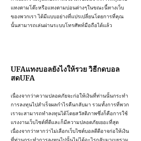
แทงตามโต๊ะหรือแทงตามบ่อนต่างๆในขณะนี้ทางเว็บ
ของพวกเรา ได้มีแบบอย่างที่แปรเปลี่ยนโดยการที่คุณ
นั้นสามารถเล่นผ่านระบบโทรศัพท์มือถือได้แล้ว
UFAแทงบอลยังไงให้รวย วิธีกดบอล
สดUFA
เนื่องจากว่าความปลอดภัยจะก่อให้เงินที่ท่านนั้นกระทำ
การลงทุนไปสำเร็จผลกำไรคืนกลับมา รวมทั้งการที่พวก
เราจะสามารถทำลงทุนได้โดยสวัสดิภาพซึ่งก็คือการใช้
แรงงานเว็บไซต์ที่ดีและก็มีความปลอดภัยเยอะที่สุด
เนื่องจากว่าหากว่าไม่เลือกเว็บไซต์บอลดีดีอาจก่อให้เงิน
ที่ท่านกระทำการลงทุนไปนั้นไม่ได้อะไรกลับมาเบยรวม