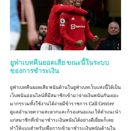
ยูฟ่าเบทคืนยอดเสีย ขณะนี้ในระบบ
ของการชำระเงิน
ยูฟ่าเบทคืนยอดเสีย พนันด้านในยูฟ่าเบทเว็บแห่งนี้ได้เป็น
เว็บพนันออนไลน์ที่มีสมาชิกเข้ามาจ่ายเงินพนันกันเยอะ
มากๆรวมทั้งใช้งานได้ง่ายมีข้าราชการ Call Center
ดูแลอำนวยความสะดวกและก็รอเสนอแนะให้คำแนะนำ
แก่สมาชิกที่เข้ามาชำระเงินพนันได้อย่างดีเยี่ยมก็เลย
ทำให้แบบสำหรับเพื่อการเข้ามาชำระเงินพนันด้านใน