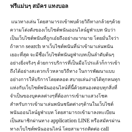
ฟรีแม่นๆ สมัคร แทงบอล
แนวทางเล่น โดยสามารถเข้าพบด้วยวิถีทางกล้วยๆด้วย
ความโด่งดังของเว็บไซต์พนันออนไลน์ยูฟ่าเบท นับว่า
เป็นเว็บไซต์พนันที่ถูกเอ๋ยถึงอย่างมากมาย โดยมั่นใจว่า
ถ้าหาก search หาเว็บไซต์พนันที่น่าเข้ามาเล่นพนัน
เยอะที่สุด จะมีชื่อเว็บไซต์พนันยูฟ่าเบทเป็นลำดับต้นๆ
อย่างยิ่งจริงๆ ด้วยการบริการที่เป็นมือโปรแล้วก็การเข้า
ถึงได้อย่างสะดวกเร็วหลายวิถีทาง ในการพัฒนาแบบ
อย่างการให้บริการโดยตลอด สบายเล่นง่ายได้ทุกหนทุก
แห่งกับเว็บไซต์พนันออนไลน์ที่นี้ด้วยสนองตอบทุกสิ่งที่
จำเป็นของบุคคลต่างๆที่ต้องการเข้ามาแสวงโชค
สำหรับการเข้ามาเล่นพนันชนิดต่างๆด้านในเว็บไซต์
พนันออนไลน์ยูฟ่าเบท โดยสามารถเข้ามาลงทะเบียน
เป็นสมาชิกผ่านทาง application LINE หรือสมัครผ่าน
ทางเว็บไซต์พนันออนไลน์ โดยสามารถติดต่อ call