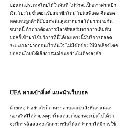
บอลคนประเทศไทยได้ในทันที ไม่ว่าจะเป็นการฝากเบิก
เงิน โปรโมชั่นตอนรับสมาชิกใหม่ โบนัสพิเศษ คืนยอด
ทดแทนลูกค้าที่มียอดพนันสูงมากมาย ให้มากมายกัน
ขนาดนี้ ถ้าหากต้องการมีอาชีพเสริมจากการเดิมพัน
บอลก็เข้ามาใช้บริการที่นี้ได้เลย ตรงนี้มีบริการตลอด
ระยะเวลาฝากถอนเร็วทันใจ ไม่มีขัดข้องให้นักเสี่ยงโชค
บอลคนไทยได้เสียอารมณ์กันอย่างไม่ต้องสงสัย
UFA ทางเข้าลิ้งค์ แนะนำเว็บบอล
ด้วยเหตุว่าอย่างไรก็ตามราคาบอลเป็นสิ่งที่เอาแน่เอา
นอนกันมิได้ด้วยเหตุว่าในแต่ละเว็บอาจจะเป็นไปได้ว่า
จะมีการฉ้อฉลคุณนักการพนันได้แต่ว่าหากได้มีการใช้