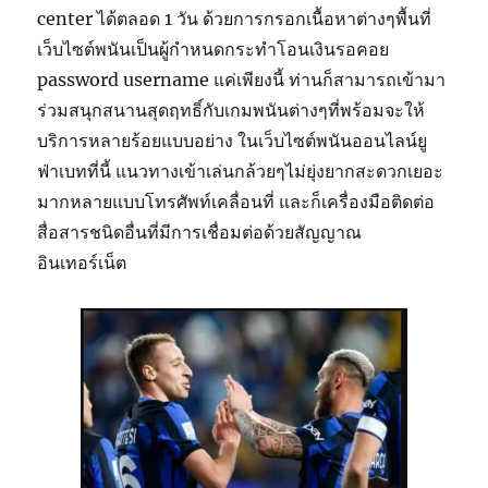
center ได้ตลอด 1 วัน ด้วยการกรอกเนื้อหาต่างๆพื้นที่
เว็บไซต์พนันเป็นผู้กำหนดกระทำโอนเงินรอคอย
password username แค่เพียงนี้ ท่านก็สามารถเข้ามา
ร่วมสนุกสนานสุดฤทธิ์กับเกมพนันต่างๆที่พร้อมจะให้
บริการหลายร้อยแบบอย่าง ในเว็บไซต์พนันออนไลน์ยู
ฟ่าเบทที่นี้ แนวทางเข้าเล่นกล้วยๆไม่ยุ่งยากสะดวกเยอะ
มากหลายแบบโทรศัพท์เคลื่อนที่ และก็เครื่องมือติดต่อ
สื่อสารชนิดอื่นที่มีการเชื่อมต่อด้วยสัญญาณ
อินเทอร์เน็ต