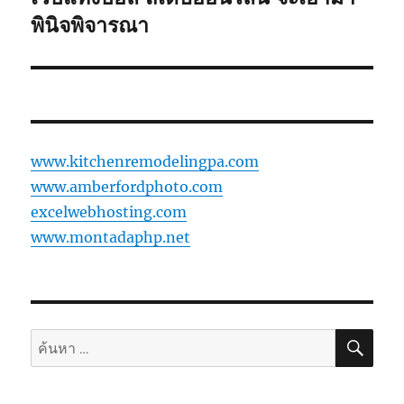
ต่อ
พินิจพิจารณา
ไป:
www.kitchenremodelingpa.com
www.amberfordphoto.com
excelwebhosting.com
www.montadaphp.net
ค้นห
ค้นหา: