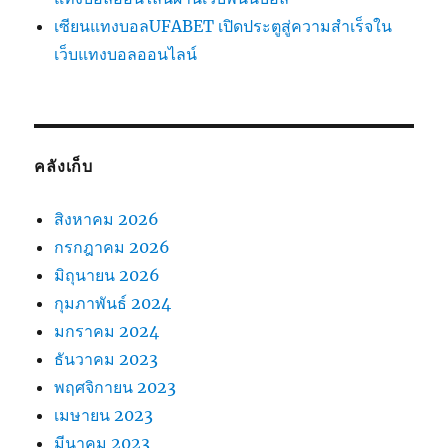
เซียนแทงบอลUFABET เปิดประตูสู่ความสำเร็จใน
เว็บแทงบอลออนไลน์
คลังเก็บ
สิงหาคม 2026
กรกฎาคม 2026
มิถุนายน 2026
กุมภาพันธ์ 2024
มกราคม 2024
ธันวาคม 2023
พฤศจิกายน 2023
เมษายน 2023
มีนาคม 2023