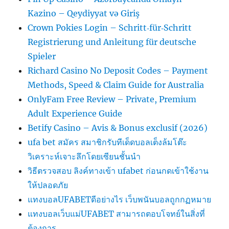
Kazino – Qeydiyyat və Giriş
Crown Pokies Login – Schritt‑für‑Schritt
Registrierung und Anleitung für deutsche
Spieler
Richard Casino No Deposit Codes – Payment
Methods, Speed & Claim Guide for Australia
OnlyFam Free Review – Private, Premium
Adult Experience Guide
Betify Casino – Avis & Bonus exclusif (2026)
ufa bet สมัคร สมาชิกรับทีเด็ดบอลเต็งล้มโต๊ะ
วิเคราะห์เจาะลึกโดยเซียนชั้นนำ
วิธีตรวจสอบ ลิงค์ทางเข้า ufabet ก่อนกดเข้าใช้งาน
ให้ปลอดภัย
แทงบอลUFABETดีอย่างไร เว็บพนันบอลถูกกฏหมาย
แทงบอลเว็บแม่UFABET สามารถตอบโจทย์ในสิ่งที่
ต้องการ