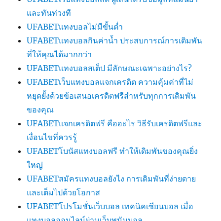
และทันท่วงที
UFABETแทงบอลไม่มีขั้นต่ำ
UFABETแทงบอลกินค่าน้ำ ประสบการณ์การเดิมพัน
ที่ให้คุณได้มากกว่า
UFABETแทงบอลสเต็ป มีลักษณะเฉพาะอย่างไร?
UFABETเว็บแทงบอลแจกเครดิต ความคุ้มค่าที่ไม่
หยุดยั้งด้วยข้อเสนอเครดิตฟรีสำหรับทุกการเดิมพัน
ของคุณ
UFABETแจกเครดิตฟรี คืออะไร วิธีรับเครดิตฟรีและ
เงื่อนไขที่ควรรู้
UFABETโบนัสแทงบอลฟรี ทำให้เดิมพันของคุณยิ่ง
ใหญ่
UFABETสมัครแทงบอลยังไง การเดิมพันที่ง่ายดาย
และเต็มไปด้วยโอกาส
UFABETโปรโมชั่นเว็บบอล เทคนิคเซียนบอล เมื่อ
แทงบอลออนไลน์ผ่านเว็บพนันบอล