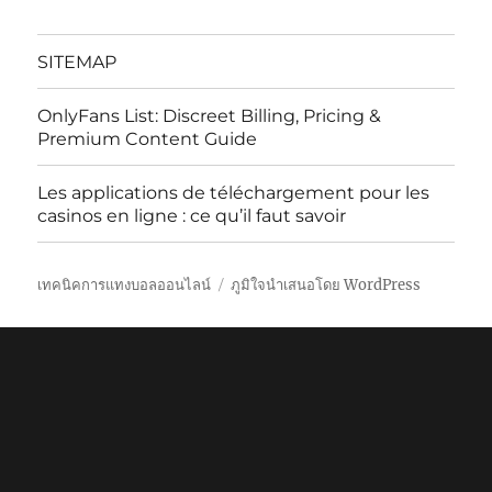
SITEMAP
OnlyFans List: Discreet Billing, Pricing &
Premium Content Guide
Les applications de téléchargement pour les
casinos en ligne : ce qu’il faut savoir
เทคนิคการแทงบอลออนไลน์
ภูมิใจนำเสนอโดย WordPress