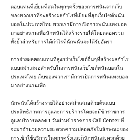
ตอบแทนที่เยี่ยมที่สุดในทุกๆครั้งของการพนันจากเว็บ
ของพวกเราที่จะสร้างผลกำไรที่เยี่ยมที่สุดเว็บไซต์พนัน
บอลในประเทศไทย พวกเรามีการเปิดการพนันแทงบอล
มาอย่างนานเพื่อนักพนันได้สร้างรายได้โดยตลอดรวม
ทั้งย้ำสำหรับการได้กำไรที่นักพนันจะได้รับอัตรา
การจ่ายผลตอบแทนที่สูงกว่าเว็บไซต์อื่นๆที่สร้างผลกำไร
แบบสม่ำเสมอสำหรับในการพนันเว็บไซต์พนันบอลใน
ประเทศไทย เว็บของพวกเรามีการเปิดการพนันแทงบอล
มาอย่างนานเพื่อ
นักพนันได้สร้างรายได้อย่างสม่ำเสมอด้วยต้นแบบ
ประสิทธิภาพการดูและการบริการโดยจะมีข้าราชการ
ดูแลบริการตลอด 1 วันผ่านข้าราชการ Call Center ที่
จะมาอำนวยความสะดวกความปลอดภัยในลักษณะของ
การเข้าใช้บริการในทุกๆครั้งและก็นักพนันสะดวกด้วย