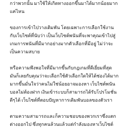
กว่าพวกนั้น มาใช้ให้เกิดทางออกขึ้นมาได้มากน้อยมาก
แค่ไหน
ของการเข้าไปวางเดิมพัน โดยเฉพาะการเลือกใช้งาน
กับเว็บไซต์ที่นับว่า เป็นเว็บไซต์พนันที่จะพาคุณเข้าไปสู่
เกมการพนันที่มีมากอย่างมากตัวเลือกที่มีอยู่ ไม่ว่าจะ
เป็นความสบาย
หรือความพึงพอใจที่มีมากขึ้นกับกฎเกมที่ดีเยี่ยมที่สุด
มันก็เลยกับคุณว่าจะเลือกใช้ตัวเลือกใดให้ได้ช่องได้มาก
มากขึ้นมั่นใจว่าคนไม่ใช่น้อยอาจมองหา เว็บไซต์พนัน
บอลไม่ต้องฝาก เงินเข้าระบบก็สามารถได้รับโปรโมชั่น
ดีๆได้ เว็บไซต์ที่ตอบปัญหาการเดิมพันบอลของตัวเรา
ตามความสามารถและก็ความชอบของพวกเราซึ่งแตก
ต่างออกไป ซึ่งทุกคนล้วนแล้วแต่กำลังมองหาเว็บไซต์