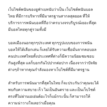
เว็บไซต์พนันของยูฟ่าเบทนับว่าเป็น เว็บไซต์พนันบอล
ไทย ที่มีการบริหารที่มีมาตรฐานสากลสุดยอด ที่ให้
บริการการพนันบอลที่ถือว่าครบวงจรบริบูรณ์เยอะที่สุด
มีบอลไทยทุกคู่รวมทั้งมี
บอลเมืองนอกทุกๆประเทศ ทุกๆรูปแบบของการพนัน
บอลให้ได้เลือกเล่น ก็เลยได้รับความเชื่อมั่นจากคอบอล
คนประเทศไทยทั้งประเทศที่ต่างก็มีความนิยมชมชอบ
กันสูงที่สุด แลก็บอกกันไปปากต่อปาก เนื่องจากว่าปัจจัย
ต่างๆถ้าหากคุณกำลังมองหาเว็บไซต์ที่มีมาตรฐาน
สำหรับการพนันมากที่สุดในไทย ก็จะประกันว่าคุณจะได้
พบกับความสบาย เร็ว ไม่เป็นอันตราย และเป็นเว็บไซต์
ตรงที่ไม่ผ่านเอเย่นต์อะไรก็แม้กระนั้น ก็สามารถให้
ความน่าวางใจเลยว่าเมื่อคุณ