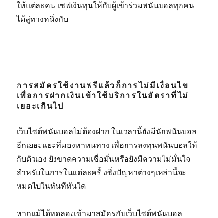
ให้แต่ละคน เซฟเงินทุนให้กับผู้เข้าร่วมพนันบอลทุกคน
ได้ลู่ทางหนึ่งกับ
การสมัครใช้งานฟรีแล้วก็การไม่มีเงื่อนไข
เพื่อการฝากเงินเข้าใช้บริการในอัตราที่ไม่
เยอะเกินไป
เว็บไซต์พนันบอลไม่ต้องฝาก ในเวลานี้ยังมีนักพนันบอล
อีกเยอะแยะที่มองหาหนทาง เพื่อการลงทุนพนันบอลให้
กับตัวเอง ยังขาดความเชื่อมั่นหรือยังมีความไม่มั่นใจ
สำหรับในการในแต่ละครั้ งซึ่งปัญหาต่างๆเหล่านี้จะ
หมดไปในทันทีทันใด
หากแม้ได้ทดลองเข้ามาสมัครกับเว็บไซต์พนันบอล