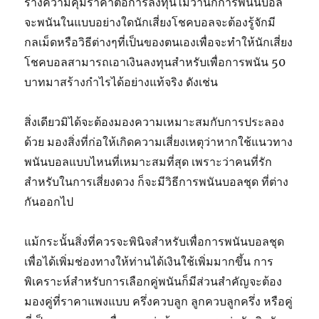
ร้างความคุ้มราคาต่อการลงทุนไม่ว่านักการพนันบอล
จะพนันในแบบอย่างใดนักเสี่ยงโชคบอลจะต้องรู้จักมี
กลเม็ดหรือวิธีต่างๆที่เป็นของตนเองเพื่อจะทำให้นักเสี่ยง
โชคบอลสามารถเอาเงินลงทุนสำหรับเพื่อการพนัน 50
บาทมาสร้างกำไรได้อย่างแท้จริง ดังเช่น
สิ่งเดียวมิได้จะต้องมองความเหมาะสมกับการประลอง
ด้วย มองสิ่งที่ก่อให้เกิดความเสี่ยงเหตุว่าหากใช้แนวทาง
พนันบอลแบบไหนที่เหมาะสมที่สุด เพราะว่าคนที่รัก
สำหรับในการเสี่ยงดวง ก็จะมีวิธีการพนันบอลชุด ที่ต่าง
กันออกไป
แม้กระนั้นสิ่งที่ควรจะพินิจสำหรับเพื่อการพนันบอลชุด
เพื่อได้เพิ่มช่องทางให้ท่านได้เงินใช้เพิ่มมากขึ้น การ
พิเคราะห์สำหรับการเลือกคู่พนันก็มีส่วนสำคัญจะต้อง
มองคู่ที่ราคาแพงแบบ ครึ่งควบลูก ลูกควบลูกครึ่ง หรือคู่