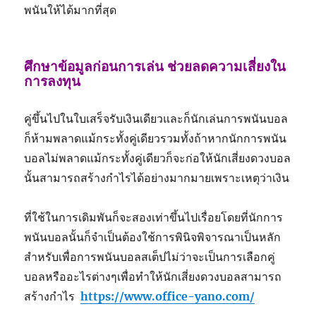
พนันให้ได้มากที่สุด
ศึกษาข้อมูลก่อนการเล่น ช่วยลดความเสี่ยงใน
การลงทุน
คู่ขึ้นไปในใบเสร็จรับเงินเดียวและก็นักเล่นการพนันบอล
ก็ห้ามพลาดแม้กระทั้งคู่เดียวรวมทั้งถ้าหากนักการพนัน
บอลไม่พลาดแม้กระทั้งคู่เดียวก็จะก่อให้นักเสี่ยงดวงบอล
นั้นสามารถสร้างกำไรได้อย่างมากมายเพราะเหตุว่าเงิน
ที่ใช้ในการเดิมพันก็จะสองเท่าขึ้นไปเรื่อยโดยที่นักการ
พนันบอลนั้นก็จำเป็นต้องใช้การพินิจพิจารณาเป็นหลัก
สำหรับเพื่อการพนันบอลสเต็ปไม่ว่าจะเป็นการเลือกคู่
บอลหรืออะไรต่างๆเพื่อทำให้นักเสี่ยงดวงบอลสามารถ
สร้างกำไร
https://www.office-yano.com/