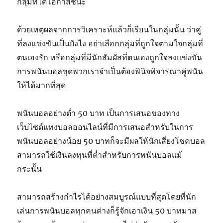
กลุ่มที่ได้โอกาสชนะ
ด้วยเหตุผลจากการวิเคราะห์แล้วก็เรียนในกลุ่มนั้น ว่าคู่
ที่ลงแข่งขันเป็นยังไง อย่าเลือกกลุ่มที่ถูกใจตามใจกลุ่มที่
ตนเองรัก หรือกลุ่มที่มีนักสัมผัสที่ตนเองถูกใจลงแข่งขัน
การพนันบอลชุดพวกเราจำเป็นต้องพินิจพิจารณาคู่พนัน
ให้ได้มากที่สุด
พนันบอลอย่างต่ำ 50 บาท เป็นการเสนอของทาง
เว็บไซต์แทงบอลออนไลน์ที่มีการเสนอสำหรับในการ
พนันบอลอย่างน้อย 50 บาทก็จะมีผลให้นักเสี่ยงโชคบอล
สามารถใช้เงินลงทุนที่ต่ำสำหรับการพนันบอลแม้
กระนั้น
สามารถสร้างกำไรได้อย่างสมบูรณ์แบบที่สุดโดยที่นัก
เล่นการพนันบอลทุกคนต่างก็รู้จักเอาเงิน 50 บาทมาส