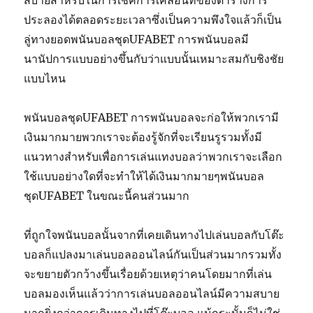
สบายสำหรับในการเช็คการเคลื่อนที่ของตารางการ
ประลองได้ตลอดระยะเวลาซึ่งเป็นความพึงใจแล้วก็เป็น
ลู่ทางยอดพนันบอลชุดUFABET การพนันบอลมี
นานัปการแบบอย่างขึ้นกับว่าแบบนั้นเหมาะสมกับชิงชัย
แบบไหน
พนันบอลชุดUFABET การพนันบอลจะก่อให้พวกเรามี
เงินมากมายพวกเราจะต้องรู้จักที่จะเรียนรูรวมทั้งมี
แนวทางสำหรับเพื่อการเล่นแทงบอลว่าพวกเราจะเลือก
ใช้แบบอย่างใดที่จะทำให้ได้เงินมากมายๆพนันบอล
ชุดUFABET ในขณะนี้คนส่วนมาก
ที่ถูกใจพนันบอลนั้นจากที่เคยเดินทางไปเล่นบอลกับโต๊ะ
บอลก็แปลงมาเล่นบอลออนไลน์กันเป็นส่วนมากรวมทั้ง
จะขยายตัวกว้างขึ้นเรื่อยด้วยเหตุว่าคนโดยมากที่เล่น
บอลมองเห็นแล้วว่าการเล่นบอลออนไลน์มีความสบาย