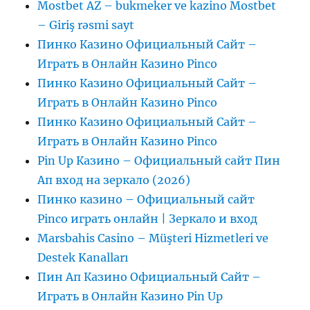
Mostbet AZ – bukmeker ve kazino Mostbet
– Giriş rəsmi sayt
Пинко Казино Официальный Сайт –
Играть в Онлайн Казино Pinco
Пинко Казино Официальный Сайт –
Играть в Онлайн Казино Pinco
Пинко Казино Официальный Сайт –
Играть в Онлайн Казино Pinco
Pin Up Казино – Официальный сайт Пин
Ап вход на зеркало (2026)
Пинко казино – Официальный сайт
Pinco играть онлайн | Зеркало и вход
Marsbahis Casino – Müşteri Hizmetleri ve
Destek Kanalları
Пин Ап Казино Официальный Сайт –
Играть в Онлайн Казино Pin Up