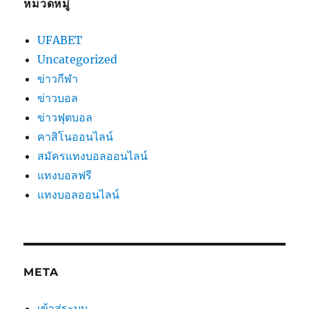
หมวดหมู่
UFABET
Uncategorized
ข่าวกีฬา
ข่าวบอล
ข่าวฟุตบอล
คาสิโนออนไลน์
สมัครแทงบอลออนไลน์
แทงบอลฟรี
แทงบอลออนไลน์
META
เข้าสู่ระบบ