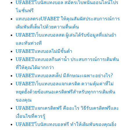
UFABETโบนัสแทงบอล สมัครเว็บพนันออนไลน์โปร
โมชั่นฟรี
แทงบอลตรงUFABET ให้คุณสัมผัสประสบการณ์การ
เดิมพันที่เต็มไปด้วยความตื่นเต้น
UFABETเว็บแทงบอลสด ผู้เล่นได้รับข้อมูลที่แม่นยำ
และทันท่วงที
UFABETแทงบอลไม่มีขั้นต่ำ
UFABETแทงบอลกินค่าน้ำ ประสบการณ์การเดิมพัน
ที่ให้คุณได้มากกว่า
UFABETแทงบอลสเต็ป มีลักษณะเฉพาะอย่างไร?
UFABETเว็บแทงบอลแจกเครดิต ความคุ้มค่าที่ไม่
หยุดยั้งด้วยข้อเสนอเครดิตฟรีสำหรับทุกการเดิมพัน
ของคุณ
UFABETแจกเครดิตฟรี คืออะไร วิธีรับเครดิตฟรีและ
เงื่อนไขที่ควรรู้
UFABETโบนัสแทงบอลฟรี ทำให้เดิมพันของคุณยิ่ง