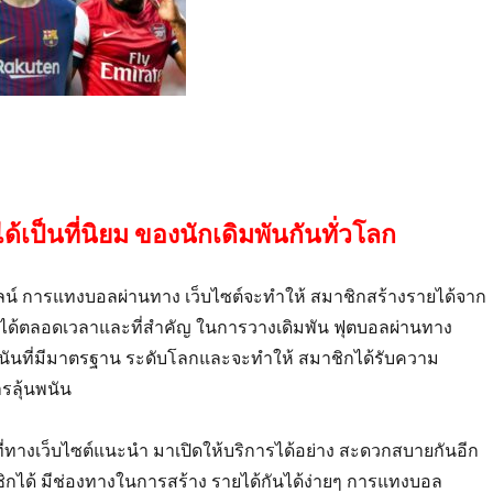
เป็นที่นิยม ของนักเดิมพันกันทั่วโลก
 การแทงบอลผ่านทาง เว็บไซต์จะทำให้ สมาชิกสร้างรายได้จาก
น ได้ตลอดเวลาและที่สำคัญ ในการวางเดิมพัน ฟุตบอลผ่านทาง
ว็บพนันที่มีมาตรฐาน ระดับโลกและจะทำให้ สมาชิกได้รับความ
รลุ้นพนัน
ที่ทางเว็บไซต์แนะนำ มาเปิดให้บริการได้อย่าง สะดวกสบายกันอีก
ิกได้ มีช่องทางในการสร้าง รายได้กันได้ง่ายๆ
การแทงบอล