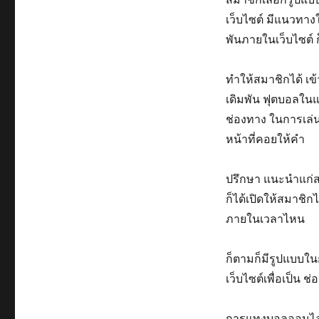
เว็บไซต์ มีแนวทา
พันภายในเว็บไซต์ 
ทำให้สมาชิกได้ เข
เดิมพัน ฟุตบอลในแ
ช่องทาง ในการเล่
หน้าที่คอยให้คำ
ปรึกษา แนะนำแก่ส
ก็ได้เปิดให้สมาชิกไ
ภายในเวลาไหน
ก็ตามก็มีรูปแบบใน
เว็บไซต์เพื่อเป็น ช
การแทงบอลออนไลน์ 