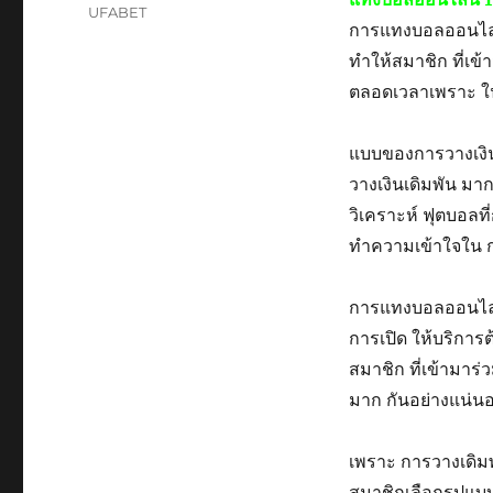
เมื่อ
หมวด
UFABET
การแทงบอลออนไลน์
หมู่
ทำให้สมาชิก ที่เข้
ตลอดเวลาเพราะ ใ
แบบของการวางเงิน 
วางเงินเดิมพัน ม
วิเคราะห์ ฟุตบอลท
ทำความเข้าใจใน ก
การแทงบอลออนไลน์ 
การเปิด ให้บริการต้
สมาชิก ที่เข้ามาร
มาก กันอย่างแน่น
เพราะ การวางเดิมพ
สมาชิกเลือกรูปแบ