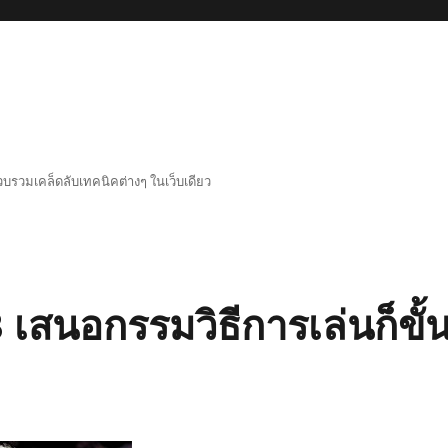
รวมเคล็ดลับเทคนิคต่างๆ ในเว็บเดียว
สนอกรรมวิธีการเล่นก็ขั้