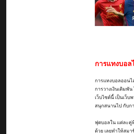
การแทงบอลได้
การแทงบอลออนไลน์
การวางเงินเดิมพั
เว็บไซต์นี้ เป็นเ
สนุกสนานไป กับกา
ฟุตบอลใน แต่ละคู่
ด้วย เลยทำให้สมาช