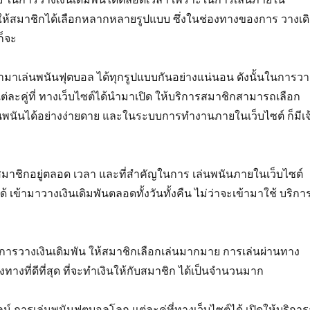
งให้สมาชิกได้เลือกหลากหลายรูปแบบ ซึ่งในช่องทางของการ วางเด
ก็จะ
้ามาเล่นพนันฟุตบอล ได้ทุกรูปแบบกันอย่างแน่นอน ดังนั้นในการวา
ต่ละคู่ที่ ทางเว็บไซต์ได้นำมาเปิด ให้บริการสมาชิกสามารถเลือก
นพนันได้อย่างง่ายดาย และในระบบการทำงานภายในเว็บไซต์ ก็มีเจ
มาชิกอยู่ตลอด เวลา และที่สำคัญในการ เล่นพนันภายในเว็บไซต์
ด้ เข้ามาวางเงินเดิมพันตลอดทั้งวันทั้งคืน ไม่ว่าจะเข้ามาใช้ บริกา
การวางเงินเดิมพัน ให้สมาชิกเลือกเล่นมากมาย การเล่นผ่านทาง
่องทางที่ดีที่สุด ที่จะทำเงินให้กับสมาชิก ได้เป็นจำนวนมาก
การเล่นพนันฟุตบอลโลก แต่ละคู่ที่ทางเว็บไซต์ได้ เปิดให้บริการ