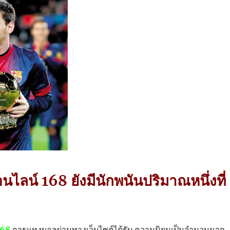
ลน์ 168 ยังมีนักพนันปริมาณหนึ่งที่
168
การแทงบอลผ่านทางเว็บไซต์ได้รับ ความนิยมเป็นจำนวนมาก