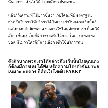
นั้น อาจจะเป็นไปได้ว่า จะมีการประมาณ
แล้วก็วิเคราะห์ ได้ยากขึ้นว่า เว็บใดล่ะที่มีมาตรฐาน
สำหรับในการให้บริการได้ ไพเราะว่าในแต่ละเว็บนั้นก็
คงไม่บอกข้อผิดพลาด ของตนใช่ไหมล่ะพวกเรา ก็เลยได้
มีการชี้แนะ เว็บที่มีการรองรับไว้ภาย ในการแทงแทง
บอล ที่ไม่ว่าใครก็มีการเลือก เข้าใช้บริการกัน
ซึ่งถ้าหากพวกเราได้กล่าวถึง เว็บนั้นไปคุณเอง
ก็ต้องมีการเคยได้ฟัง หรือความโด่งดังกันมาพอ
เหมาะ พอควร ก็คือเว็บไซต์UFABET