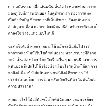
การ สมัครบอล เพื่อเล่นพนัน มั่นใจว่า หลายท่านอาจจะ
มองดู ไปที่การพนันบอล ในคู่ที่พวกเรา ต้องการแทง
เป็นสิ่งสำคัญ ซึ่งพวกเราก็เห็นด้วยว่า เรื่องพนันบอล
สำคัญมากที่สุด พวกเราต้องมีสมาธิสำหรับการคิดแล้วก็
ตกลงใจ ว่าจะแทงแบบไหนดี
จะสำเร็จดังที่ พวกเราอยากได้ แม้กระนั้นลืมไปว่า ถ้า
หากพวกเราไม่มีเว็บไซต์ พนันอย่าง พวกเราบางทีก็อาจ
จะจำเป็น ต้องปวดศรีษะกับเรื่องอื่น ๆ นอกเหนือจากการ
พนันบอล ก็เป็นไปได้ เรื่องที่ว่ามี อะไรกันบ้าง ได้แก่ การ
หาลิงค์เพื่อ เข้าไปพนันบอล กรณีลิงค์ที่พวกเรา ใช้
ประจำโดนบล็อก การโอน หรือเบิกเงินที่ช้า ไม่ทันใจต่อ
ความปรารถนา
ทำอย่างไรให้มั่งมีกับ-เว็บไซต์พนันบอล ย่อมควรต้อง
ขึ้นกับ ผู้พนันแต่ละคนโดยตรง ว่าคุณจะมีมุมมองเพื่อ