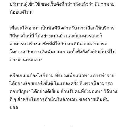
ปริมาณผู้เข้าใช้ ของเว็บดังที่กล่าวถึงแล้วว่า มีมากมาย
น้อยแค่ไหน
เพื่อจะได้เอามา เป็นข้อพินิจสำหรับ การเลือกใช้บริการ
วิถีทางไลน์นี้ ได้อย่างแม่นยำ และก็สมควรและก็
สามารถ สร้างอาชีพที่ดีให้กับ คนที่มีความสามารถ
โดยตรง กับการเดิมพันบอล รวมทั้งทั้งยังยังเป็นเว็บ ที่ไม่
ต้องผ่านคนกลาง
หรือเอเย่นต์อะไรก็ตาม ทั้งปวงเพื่อแนวทาง การทำราย
ได้อย่างร้อยเปอร์เซ็นต์ ในแต่ละครั้ง สิ่งพวกนี้สามารถ
ตอบปัญหา ได้อย่างดีเยี่ยม สำหรับคนที่ยังมองหา วิถีทาง
ดี ๆ สำหรับในการทำเงินในลักษณะ ของการเดิมพัน
บอล