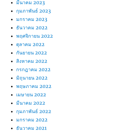
มีนาคม 2023
กุมภาพันธ์ 2023
มกราคม 2023
ธันวาคม 2022
พฤศจิกายน 2022
ตุลาคม 2022
กันยายน 2022
สิงหาคม 2022
กรกฎาคม 2022
มิถุนายน 2022
พฤษภาคม 2022
เมษายน 2022
มีนาคม 2022
กุมภาพันธ์ 2022
มกราคม 2022
ธันวาคม 2021