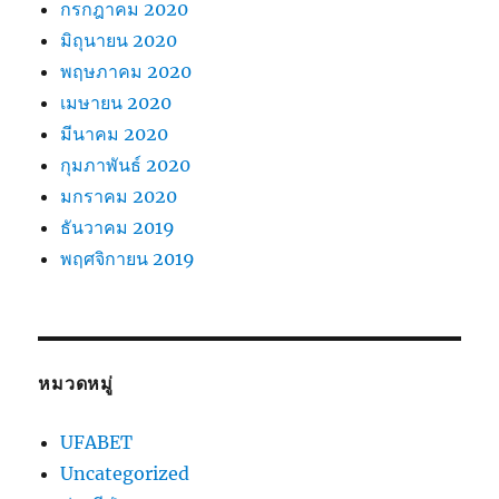
กรกฎาคม 2020
มิถุนายน 2020
พฤษภาคม 2020
เมษายน 2020
มีนาคม 2020
กุมภาพันธ์ 2020
มกราคม 2020
ธันวาคม 2019
พฤศจิกายน 2019
หมวดหมู่
UFABET
Uncategorized