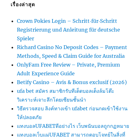
เรื่องล่าสุด
Crown Pokies Login – Schritt‑für‑Schritt
Registrierung und Anleitung für deutsche
Spieler
Richard Casino No Deposit Codes – Payment
Methods, Speed & Claim Guide for Australia
OnlyFam Free Review – Private, Premium
Adult Experience Guide
Betify Casino – Avis & Bonus exclusif (2026)
ufa bet สมัคร สมาชิกรับทีเด็ดบอลเต็งล้มโต๊ะ
วิเคราะห์เจาะลึกโดยเซียนชั้นนำ
วิธีตรวจสอบ ลิงค์ทางเข้า ufabet ก่อนกดเข้าใช้งาน
ให้ปลอดภัย
แทงบอลUFABETดีอย่างไร เว็บพนันบอลถูกกฏหมาย
แทงบอลเว็บแม่UFABET สามารถตอบโจทย์ในสิ่งที่