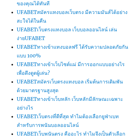
ของคุณได้ทันที
UFABETสมัครแทงบอลเว็บตรง มีความมันส์ได้อย่าง
สะใจได้ในคืน
UFABETเว็บตรงแทงบอล เว็บบอลออนไลน์ เล่น
ง่ายUFABET
UFABETทางเข้าแทงบอลฟรี ได้รับความปลอดภัยกัน
แบบ 100%
UFABETทางเข้าเว็บไซต์แม่ มีการออกแบบอย่างไร
เพื่อดึงดูดผู้เล่น?
UFABETสมัครเว็บตรงแทงบอล เริ่มต้นการเดิมพัน
ด้วยมาตรฐานสูงสุด
UFABETทางเข้าเว็บหลัก เว็บหลักมีลักษณะเฉพาะ
อย่างไร
UFABETเว็บตรงที่ดีที่สุด ทำไมต้องเลือกยูฟ่าเบท
สำหรับการพนันบอลออนไลน์
UFABETเว็บพนันตรง คืออะไร ทำไมจึงเป็นตัวเลือก