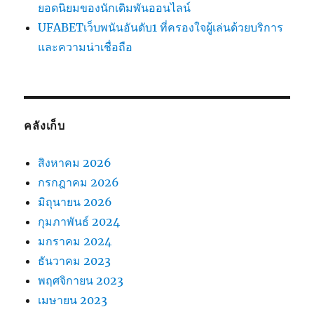
ยอดนิยมของนักเดิมพันออนไลน์
UFABETเว็บพนันอันดับ1 ที่ครองใจผู้เล่นด้วยบริการ
และความน่าเชื่อถือ
คลังเก็บ
สิงหาคม 2026
กรกฎาคม 2026
มิถุนายน 2026
กุมภาพันธ์ 2024
มกราคม 2024
ธันวาคม 2023
พฤศจิกายน 2023
เมษายน 2023