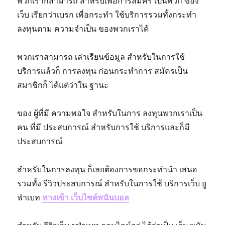
พวกเราก็สามารถ สำหรับเพื่อการสมัคร เป็นพวก ของ
เว็บ เรียกว่าเบรก เพื่อกระทำ ใช้บริการรวมทั้งกระทำ
ลงทุนตาม ความจำเป็น ของพวกเราได้
พวกเราสามารถ เล่าเรียนข้อมูล สำหรับในการใช้
บริการแล้วก็ การลงทุน ก่อนกระทำการ สมัครเป็น
สมาชิกก็ ได้แต่ว่าใน ฐานะ
ของ ผู้ที่มี ความพอใจ สำหรับในการ ลงทุนพวกเราเป็น
คน ที่มี ประสบการณ์ สำหรับการใช้ บริการและก็มี
ประสบการณ์
สำหรับในการลงทุน ก็เลยต้องการขอกระทำนำ เสนอ
รวมทั้ง รีวิวประสบการณ์ สำหรับในการใช้ บริการเว็บ ยู
ฟ่าเบท
ทางเข้า เว็บไซต์พนันบอล