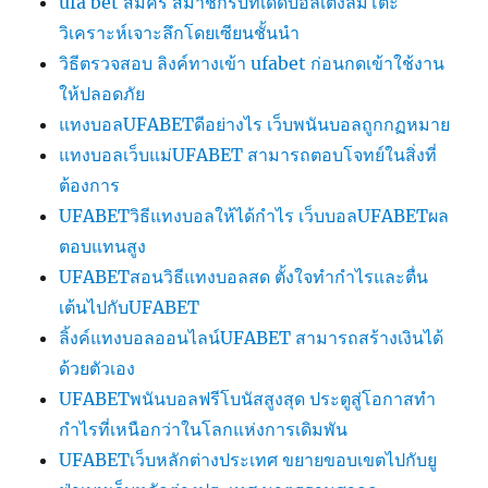
ufa bet สมัคร สมาชิกรับทีเด็ดบอลเต็งล้มโต๊ะ
วิเคราะห์เจาะลึกโดยเซียนชั้นนำ
วิธีตรวจสอบ ลิงค์ทางเข้า ufabet ก่อนกดเข้าใช้งาน
ให้ปลอดภัย
แทงบอลUFABETดีอย่างไร เว็บพนันบอลถูกกฏหมาย
แทงบอลเว็บแม่UFABET สามารถตอบโจทย์ในสิ่งที่
ต้องการ
UFABETวิธีแทงบอลให้ได้กำไร เว็บบอลUFABETผล
ตอบแทนสูง
UFABETสอนวิธีแทงบอลสด ตั้งใจทำกำไรและตื่น
เต้นไปกับUFABET
ลิ้งค์แทงบอลออนไลน์UFABET สามารถสร้างเงินได้
ด้วยตัวเอง
UFABETพนันบอลฟรีโบนัสสูงสุด ประตูสู่โอกาสทำ
กำไรที่เหนือกว่าในโลกแห่งการเดิมพัน
UFABETเว็บหลักต่างประเทศ ขยายขอบเขตไปกับยู