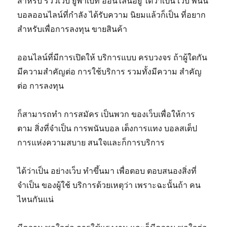
สำหรับ รีวิวเว็บ ยูฟ่าเบท ออนไลน์อยู่ ได้ว่าเป็น เว็บ พนัน
บอลออนไลน์ที่กำลัง ได้รับความ นิยมแล้วก็เป็น ที่อยาก
สำหรับเพื่อการลงทุน ขายสินค้า
ออนไลน์ที่มีการเปิดให้ บริการแบบ ครบวงจร ถ้าผู้ใดกัน
มีความสำคัญต่อ การใช้บริการ รวมทั้งมีความ สำคัญ
ต่อ การลงทุน
ก็สามารถทำ การสมัคร เป็นพวก ของเว็บเพื่อให้การ
ตาม สิ่งที่จำเป็น การพนันบอล เต็งการแทง บอลสเต็ป
การแห่งความสบาย สนใจและก็การบริการ
ได้ว่าเป็น อย่างเว็บ ทำขึ้นมา เพื่อตอบ ตอบสนองสิ่งที่
จำเป็น ของผู้ใช้ บริการด้วยเหตุว่า เพราะฉะนั้นถ้า คน
ไหนกันแน่