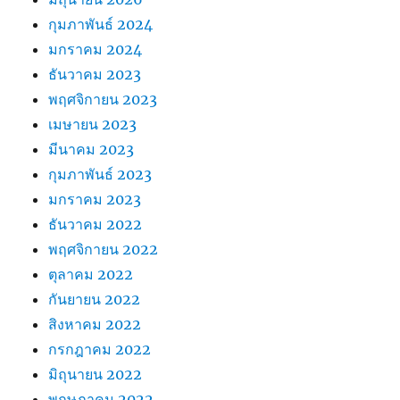
กุมภาพันธ์ 2024
มกราคม 2024
ธันวาคม 2023
พฤศจิกายน 2023
เมษายน 2023
มีนาคม 2023
กุมภาพันธ์ 2023
มกราคม 2023
ธันวาคม 2022
พฤศจิกายน 2022
ตุลาคม 2022
กันยายน 2022
สิงหาคม 2022
กรกฎาคม 2022
มิถุนายน 2022
พฤษภาคม 2022