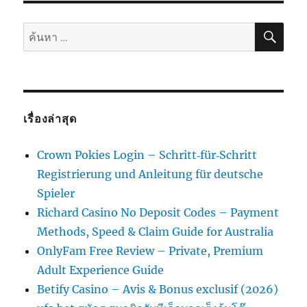
ค้นห
ค้นหา:
เรื่องล่าสุด
Crown Pokies Login – Schritt‑für‑Schritt
Registrierung und Anleitung für deutsche
Spieler
Richard Casino No Deposit Codes – Payment
Methods, Speed & Claim Guide for Australia
OnlyFam Free Review – Private, Premium
Adult Experience Guide
Betify Casino – Avis & Bonus exclusif (2026)