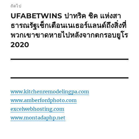
ถัดไป
UFABETWINS ปาทริค ชิค แห่งสา
เรื่อง
ต่อ
ธารณรัฐเช็กเตือนเนเธอร์แลนด์ถึงสิ่งที่
ไป:
พวกเขาขาดหายไปหลังจากตกรอบยูโร
2020
www.kitchenremodelingpa.com
www.amberfordphoto.com
excelwebhosting.com
www.montadaphp.net