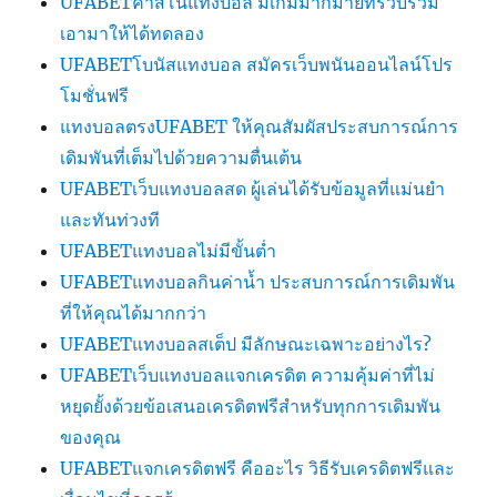
UFABETคาสิโนแทงบอล มีเกมมากมายที่รวบรวม
เอามาให้ได้ทดลอง
UFABETโบนัสแทงบอล สมัครเว็บพนันออนไลน์โปร
โมชั่นฟรี
แทงบอลตรงUFABET ให้คุณสัมผัสประสบการณ์การ
เดิมพันที่เต็มไปด้วยความตื่นเต้น
UFABETเว็บแทงบอลสด ผู้เล่นได้รับข้อมูลที่แม่นยำ
และทันท่วงที
UFABETแทงบอลไม่มีขั้นต่ำ
UFABETแทงบอลกินค่าน้ำ ประสบการณ์การเดิมพัน
ที่ให้คุณได้มากกว่า
UFABETแทงบอลสเต็ป มีลักษณะเฉพาะอย่างไร?
UFABETเว็บแทงบอลแจกเครดิต ความคุ้มค่าที่ไม่
หยุดยั้งด้วยข้อเสนอเครดิตฟรีสำหรับทุกการเดิมพัน
ของคุณ
UFABETแจกเครดิตฟรี คืออะไร วิธีรับเครดิตฟรีและ