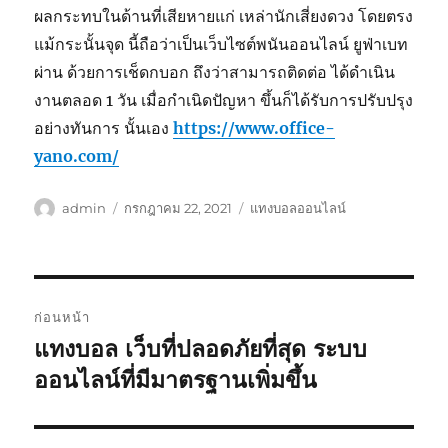
ผลกระทบในด้านที่เสียหายแก่ เหล่านักเสี่ยงดวง โดยตรง
แม้กระนั้นจุด นี้ถือว่าเป็นเว็บไซต์พนันออนไลน์ ยูฟ่าเบท
ผ่าน ด้วยการเช็ดกบอก ถึงว่าสามารถติดต่อ ได้ดำเนิน
งานตลอด 1 วัน เมื่อกำเนิดปัญหา ขึ้นก็ได้รับการปรับปรุง
อย่างทันการ นั้นเอง
https://www.office-
yano.com/
ผู้
เขียน
หมวด
admin
กรกฎาคม 22, 2021
แทงบอลออนไลน์
เขียน
เมื่อ
หมู่
เมนู
ก่อนหน้า
นำทาง
แทงบอล เว็บที่ปลอดภัยที่สุด ระบบ
เรื่อง
ก่อน
ออนไลน์ที่มีมาตรฐานเพิ่มขึ้น
เรื่อง
หน้า: