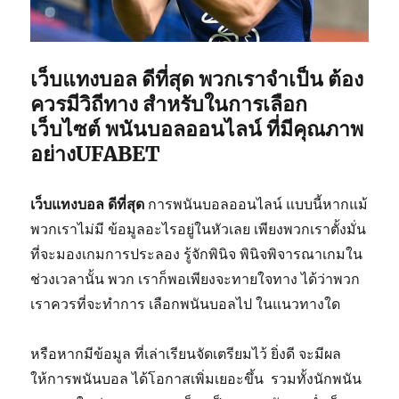
เว็บแทงบอล ดีที่สุด พวกเราจำเป็น ต้อง
ควรมีวิถีทาง สำหรับในการเลือก
เว็บไซต์ พนันบอลออนไลน์ ที่มีคุณภาพ
อย่างUFABET
เว็บแทงบอล ดีที่สุด
การพนันบอลออนไลน์ แบบนี้หากแม้
พวกเราไม่มี ข้อมูลอะไรอยู่ในหัวเลย เพียงพวกเราตั้งมั่น
ที่จะมองเกมการประลอง รู้จักพินิจ พินิจพิจารณาเกมใน
ช่วงเวลานั้น พวก เราก็พอเพียงจะทายใจทาง ได้ว่าพวก
เราควรที่จะทำการ เลือกพนันบอลไป ในแนวทางใด
หรือหากมีข้อมูล ที่เล่าเรียนจัดเตรียมไว้ ยิ่งดี จะมีผล
ให้การพนันบอล ได้โอกาสเพิ่มเยอะขึ้น รวมทั้งนักพนัน