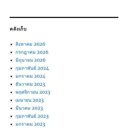
คลังเก็บ
สิงหาคม 2026
กรกฎาคม 2026
มิถุนายน 2026
กุมภาพันธ์ 2024
มกราคม 2024
ธันวาคม 2023
พฤศจิกายน 2023
เมษายน 2023
มีนาคม 2023
กุมภาพันธ์ 2023
มกราคม 2023