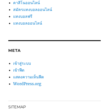
คาสิโนออนไลน์
สมัครแทงบอลออนไลน์
แทงบอลฟรี
แทงบอลออนไลน์
META
เข้าสู่ระบบ
เข้าฟีด
แสดงความเห็นฟีด
WordPress.org
SITEMAP