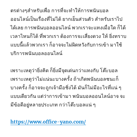
ตรต่างๆสำหรับเพื่อ การที่จะทำให้การพนันบอล
ออนไลน์เป็นเรื่องที่ไม่ได้ ยากเย็นส่วนตัว สำหรับเราไป
ได้เลย การพนันบอลออนไลน์ พวกเราจะแทงเมื่อใด ก็ได้
เวลาไหนก็ได้ ที่พวกเรา ต้องการจะเสี่ยงดวง ให้ ยิ่งทราบ
แบบนี้แล้วพวกเรา ก็อาจจะไม่ผิดหวังกับการเข้า มาใช้
บริการพนันบอลออนไลน์
เพราะเหตุว่ายิ่งคิด ก็ยิ่งมีจุดเด่นกว่าแทงกับ โต๊ะบอล
เพราะเหตุว่าไม่แน่นะบางครั้ง ถ้าเกิดพนันบอลชนะก็
บางครั้ง ก็อาจจะถูกเจ้ามือชิ่งได้ มันก็ไม่มีอะไรที่แน่ ๆ
แบบเดียวกัน แต่ว่าการเข้ามา พนันบอลออนไลน์อาจ จะ
มีข้อดีอยู่หลายประเภท กว่าโต๊ะบอลแน่ ๆ
https://www.office-yano.com/