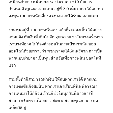
เหมือนกับการพนันบอล รองในราคา +10 กับการ
กำหนดตัวคูณผลตอบแทน อยู่ที่ 2.0 เต็มราคา ได้แก่การ
ลงทุน 100 บาทนักเสี่ยงดวงบอล จะได้รับผลตอบแทน
รวมทุนอยู่ที่ 200 บาทนั่นเอง แล้วก็จะมองเห็น ได้อย่าง
แจ่มแจ้ง กับเงินที่ เสียไปอีก 30เพราะ ว่าในบางครั้งพวก
เราบางทีอาจ ไม่ต้องล้วงทุนในกระเป๋ามาพนัน บอล
ออนไลน์ด้วยเพราะว่า พวกเราจะได้เงินฟรีจาก การเป็น
พวกแบบง่ายๆมาเป็นทุน สำหรับเพื่อการพนัน บอลในที
แรก
รวมทั้งทำก็สามารถทำเงิน ให้กับพวกเราได้ หากเกม
การแข่งขันชิงชัยนั้น พวกเราเล่าเรียนพินิจ พิจารณา
การเล่นมาให้ถี่ถ้วน ถ้วนถี่ ยิ่งในทุกวันนี้ข่าวสารก็
สามารถรับทราบได้อย่าง สะดวกสบายคุณสามารถหา
เคล็ดวิธี สู