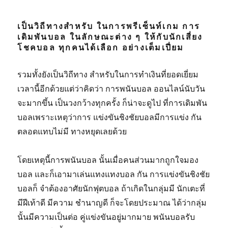
เป็นวิถีทางสำหรับ ในการพรีเซ็นท์เกม การ
เดิมพันบอล ในลักษณะต่าง ๆ ให้กับนักเสี่ยง
โชคบอล ทุกคนได้เลือก อย่างเต็มเปี่ยม
รวมทั้งยังเป็นวิถีทาง สำหรับในการทำเงินที่ยอดเยี่ยม
เวลานี้อีกด้วยแต่ว่าคิดว่า การพนันบอล ออนไลน์นับวัน
จะมากขึ้น เป็นวงกว้างทุกครั้ง ก็น่าจะดูไป ที่การเดิมพัน
บอลเพราะเหตุว่าการ แข่งขันชิงชัยบอลมีการแข่ง กัน
ตลอดแทบไม่มี ทางหยุดเลยด้วย
โดยเหตุนี้การพนันบอล นั้นเมื่อคนส่วนมากถูกใจมอง
บอล และก็เอามาเล่นแทงแทงบอล กัน การแข่งขันชิงชัย
บอลก็ จำต้องอาศัยนักฟุตบอล ถ้าเกิดในกลุ่มมี นักเตะที่
มีฝีเท้าดี มีความ ชำนาญดี ก็จะโดยประมาณ ได้ว่ากลุ่ม
นั้นมีความเป็นต่อ คู่แข่งขันอยู่มากมาย พนันบอลรับ