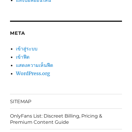
แทงบอลออนไลน์
META
เข้าสู่ระบบ
เข้าฟีด
แสดงความเห็นฟีด
WordPress.org
SITEMAP
OnlyFans List: Discreet Billing, Pricing &
Premium Content Guide