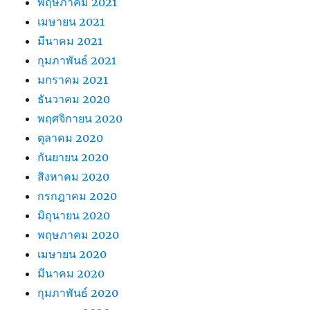
พฤษภาคม 2021
เมษายน 2021
มีนาคม 2021
กุมภาพันธ์ 2021
มกราคม 2021
ธันวาคม 2020
พฤศจิกายน 2020
ตุลาคม 2020
กันยายน 2020
สิงหาคม 2020
กรกฎาคม 2020
มิถุนายน 2020
พฤษภาคม 2020
เมษายน 2020
มีนาคม 2020
กุมภาพันธ์ 2020