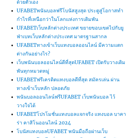
ด้วยตัวเอง
UFABETพนันบอลฟรีโบนัสสูงสุด ประตูสู่โอกาสทำ
กำไรที่เหนือกว่าในโลกแห่งการเดิมพัน
UFABETเว็บหลักต่างประเทศ ขยายขอบเขตไปกับยู
ฟ่าเบทเว็บหลักต่างประเทศ มาตรฐานสากล
UFABETทางเข้าเว็บแทงบอลออนไลน์ มีความแตก
ต่างกันอย่างไร?
เว็บพนันบอลออนไลน์ดีที่สุดUFABET เปิดรับวางเดิม
พันทุกหมวดหมู่
UFABETฟรีเครดิตแทงบอลดีที่สุด สมัครเล่น ผ่าน
ทางเข้าเว็บหลัก ปลอดภัย
พนันบอลออนไลน์ฟรีUFABET เว็บพนันบอล ไว้
วางใจได้
UFABETโปรโมชั่นแทงบอลแจกจริง แทงบอล บาคา
ร่า คาสิโนออนไลน์ 2024
โบนัสแทงบอลUFABET พนันมือถือผ่านเว็บ