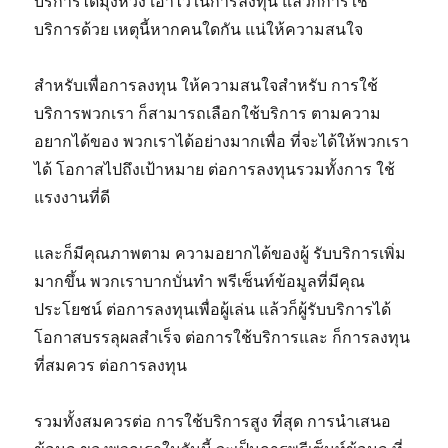
บริการได้มุ่งหวัง เอาไว้ในการลงทุน แล้วก็การใช้
บริการด้วย เหตุนี้หากคนใดกัน แน่ให้ความสนใจ
สำหรับเพื่อการลงทุน ให้ความสนใจสำหรับ การใช้
บริการพวกเรา ก็สามารถเลือกใช้บริการ ตามความ
อยากได้ของ พวกเราได้อย่างมากเพื่อ ที่จะได้ให้พวกเรา
ได้ โอกาสไปถึงเป้าหมาย ต่อการลงทุนรวมทั้งการ ใช้
แรงงานที่ดี
และก็มีคุณภาพตาม ความอยากได้ของผู้ รับบริการเพิ่ม
มากขึ้น พวกเราบากบั่นทำ พรีเซ็นท์ข้อมูลที่มีคุณ
ประโยชน์ ต่อการลงทุนเพื่อผู้เล่น แล้วก็ผู้รับบริการได้
โอกาสบรรลุผลสำเร็จ ต่อการใช้บริการและ ก็การลงทุน
ที่สมควร ต่อการลงทุน
รวมทั้งสมควรต่อ การใช้บริการสูง ที่สุด การนำเสนอ