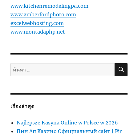
www.kitchenremodelingpa.com
www.amberfordphoto.com
excelwebhosting.com
www.montadaphp.net
ค้นห
ค้นหา:
เรื่องล่าสุด
Najlepsze Kasyna Online w Polsce w 2026
Пин Ап Казино Официальный сайт | Pin