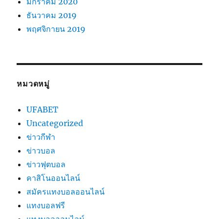
มกราคม 2020
ธันวาคม 2019
พฤศจิกายน 2019
หมวดหมู่
UFABET
Uncategorized
ข่าวกีฬา
ข่าวบอล
ข่าวฟุตบอล
คาสิโนออนไลน์
สมัครแทงบอลออนไลน์
แทงบอลฟรี