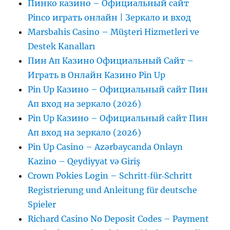
Пинко казино – Официальный сайт
Pinco играть онлайн | Зеркало и вход
Marsbahis Casino – Müşteri Hizmetleri ve
Destek Kanalları
Пин Ап Казино Официальный Сайт –
Играть в Онлайн Казино Pin Up
Pin Up Казино – Официальный сайт Пин
Ап вход на зеркало (2026)
Pin Up Казино – Официальный сайт Пин
Ап вход на зеркало (2026)
Pin Up Casino – Azərbaycanda Onlayn
Kazino – Qeydiyyat və Giriş
Crown Pokies Login – Schritt‑für‑Schritt
Registrierung und Anleitung für deutsche
Spieler
Richard Casino No Deposit Codes – Payment