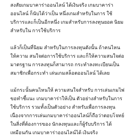
สงสัยเกมบาคาร่าออนไลน์ ได้เงินจริง เกมบาคาร่า
ออนไลน์ ก็นับได้ว่าเป็น หนึ่งเกมสำหรับในการ ใช้
บริการและก็เป็นอีกหนึ่ง เกมสำหรับการลงทุนยอด นิยม
สำหรับใน การใช้บริการ
แล้วก็เป็นที่นิยม สำหรับในการลงทุนดังนั้น ถ้าคนไหน
ให้ความ สนใจต่อการใช้บริการ และก็ให้ความสนใจต่อ
มาตรฐาน การลงทุนก็สามารถ กระทำลงทะเบียนเป็น
สมาชิกเพื่อกระทำ เล่นเกมสล็อตออนไลน์ ได้เลย
แม้กระนั้นคนไหนให้ ความสนใจสำหรับ การเล่นเกมไพ่
ขอทำชี้แนะ เกมบาคาร่าให้เป็น ตัวอย่างสำหรับในการ
ใช้บริการ รวมทั้งเป็นตัวอย่าง สำหรับเพื่อการลงทุน
เนื่องจากการเล่นเกมบาคาร่าออนไลน์ก็ถือว่าตอบโจทย์
ในสิ่งที่ต้องการของ นักลงทุนและก็ผู้รับบริการ ได้
เหมือนกัน เกมบาคาร่าออนไลน์ได้ เงินจริง