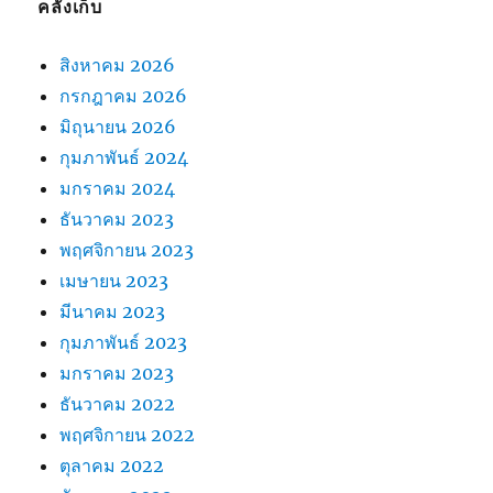
คลังเก็บ
สิงหาคม 2026
กรกฎาคม 2026
มิถุนายน 2026
กุมภาพันธ์ 2024
มกราคม 2024
ธันวาคม 2023
พฤศจิกายน 2023
เมษายน 2023
มีนาคม 2023
กุมภาพันธ์ 2023
มกราคม 2023
ธันวาคม 2022
พฤศจิกายน 2022
ตุลาคม 2022