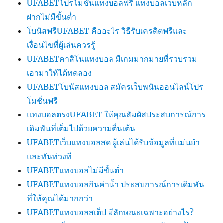
UFABETโปรโมชั่นแทงบอลฟรี แทงบอลเว็บหลัก
ฝากไม่มีขั้นต่ำ
โบนัสฟรีUFABET คืออะไร วิธีรับเครดิตฟรีและ
เงื่อนไขที่ผู้เล่นควรรู้
UFABETคาสิโนแทงบอล มีเกมมากมายที่รวบรวม
เอามาให้ได้ทดลอง
UFABETโบนัสแทงบอล สมัครเว็บพนันออนไลน์โปร
โมชั่นฟรี
แทงบอลตรงUFABET ให้คุณสัมผัสประสบการณ์การ
เดิมพันที่เต็มไปด้วยความตื่นเต้น
UFABETเว็บแทงบอลสด ผู้เล่นได้รับข้อมูลที่แม่นยำ
และทันท่วงที
UFABETแทงบอลไม่มีขั้นต่ำ
UFABETแทงบอลกินค่าน้ำ ประสบการณ์การเดิมพัน
ที่ให้คุณได้มากกว่า
UFABETแทงบอลสเต็ป มีลักษณะเฉพาะอย่างไร?