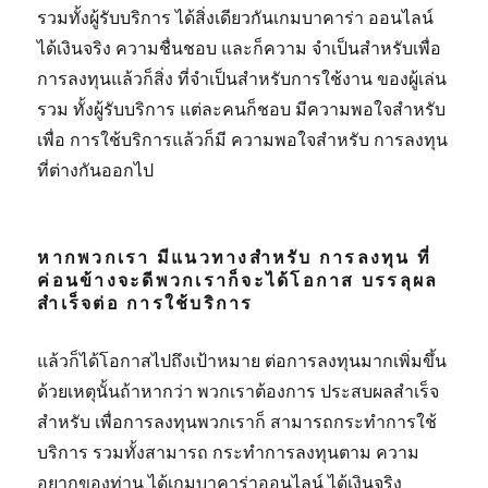
รวมทั้งผู้รับบริการ ได้สิ่งเดียวกันเกมบาคาร่า ออนไลน์
ได้เงินจริง ความชื่นชอบ และก็ความ จำเป็นสำหรับเพื่อ
การลงทุนแล้วก็สิ่ง ที่จำเป็นสำหรับการใช้งาน ของผู้เล่น
รวม ทั้งผู้รับบริการ แต่ละคนก็ชอบ มีความพอใจสำหรับ
เพื่อ การใช้บริการแล้วก็มี ความพอใจสำหรับ การลงทุน
ที่ต่างกันออกไป
หากพวกเรา มีแนวทางสำหรับ การลงทุน ที่
ค่อนข้างจะดีพวกเราก็จะได้โอกาส บรรลุผล
สำเร็จต่อ การใช้บริการ
แล้วก็ได้โอกาสไปถึงเป้าหมาย ต่อการลงทุนมากเพิ่มขึ้น
ด้วยเหตุนั้นถ้าหากว่า พวกเราต้องการ ประสบผลสำเร็จ
สำหรับ เพื่อการลงทุนพวกเราก็ สามารถกระทำการใช้
บริการ รวมทั้งสามารถ กระทำการลงทุนตาม ความ
อยากของท่าน ได้เกมบาคาร่าออนไลน์ ได้เงินจริง