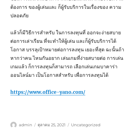
ต้องการ ของผู้เล่นและ ก็ผู้รับบริการในเรื่องของ ความ
ปลอดภัย
แล้วก็มีวิธีการสำหรับ ในการลงทุนที่ ออกจะง่ายสบาย
ต่อการเล่าเรียน ที่จะทำให้ผู้เล่น และก็ผู้รับบริการได้
โอกาส บรรลุเป้าหมายต่อการลงทุน เยอะที่สุด ฉะนั้นถ้า
หากว่าคน ไหนกันอยาก เล่นเกมที่ง่ายสบายต่อ การเล่น
เกมแล้ว ก็การลงทุนก็สามารถ เลือกเล่นเกมบาคาร่า
ออนไลน์มา เป็นโอกาสสำหรับ เพื่อการลงทุนได้
https://www.office-yano.com/
ผู้
เขียน
หมวด
admin
ตุลาคม 25, 2021
Uncategorized
เขียน
เมื่อ
หมู่