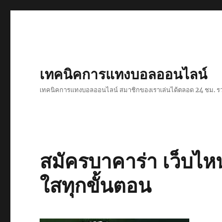
เทคนิคการแทงบอลออนไลน์
เทคนิคการแทงบอลออนไลน์ สมาชิกของเราเล่นได้ตลอด 24 ชม. รวบ
สมัครบาคาร่า เว็บไห
ใสทุกขั้นตอน