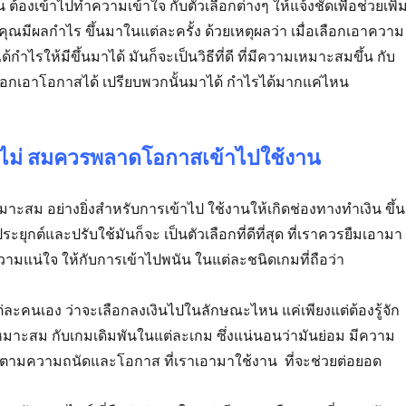
น ต้องเข้าไปทำความเข้าใจ กับตัวเลือกต่างๆ ให้แจ้งชัดเพื่อช่วยเพิ่
คุณมีผลกำไร ขึ้นมาในแต่ละครั้ง ด้วยเหตุผลว่า เมื่อเลือกเอาความ
ด้กำไรให้มีขึ้นมาได้ มันก็จะเป็นวิธีที่ดี ที่มีความเหมาะสมขึ้น กับ
ือกเอาโอกาสได้ เปรียบพวกนั้นมาได้ กำไรได้มากแค่ไหน
คุณไม่ สมควรพลาดโอกาสเข้าไปใช้งาน
งเหมาะสม อย่างยิ่งสำหรับการเข้าไป ใช้งานให้เกิดช่องทางทำเงิน ขึ้น
 ประยุกต์และปรับใช้มันก็จะ เป็นตัวเลือกที่ดีที่สุด ที่เราควรยืมเอามา
วามแน่ใจ ให้กับการเข้าไปพนัน ในแต่ละชนิดเกมที่ถือว่า
แต่ละคนเอง ว่าจะเลือกลงเงินไปในลักษณะไหน แค่เพียงแต่ต้องรู้จัก
หมาะสม กับเกมเดิมพันในแต่ละเกม ซึ่งแน่นอนว่ามันย่อม มีความ
ตามความถนัดและโอกาส ที่เราเอามาใช้งาน ที่จะช่วยต่อยอด