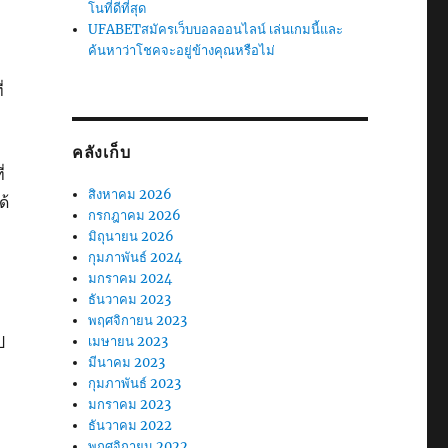
โนที่ดีที่สุด
UFABETสมัครเว็บบอลออนไลน์ เล่นเกมนี้และ
ค้นหาว่าโชคจะอยู่ข้างคุณหรือไม่
่
คลังเก็บ
่
สิงหาคม 2026
ด้
กรกฎาคม 2026
มิถุนายน 2026
กุมภาพันธ์ 2024
มกราคม 2024
ธันวาคม 2023
พฤศจิกายน 2023
ป
เมษายน 2023
มีนาคม 2023
กุมภาพันธ์ 2023
มกราคม 2023
ธันวาคม 2022
พฤศจิกายน 2022