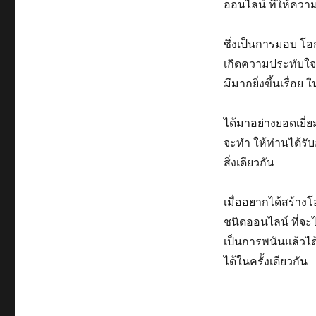
ออนไลน์ ที่ให้ควา
ซึ่งเป็นการมอบ โอก
เกิดความประทับใจ
มีมากยิ่งขึ้นเรื่
ได้มาอย่างยอดเยี่ย
จะทำ ให้ท่านได้รับ
สิ่งเดียวกัน
เมื่ออยากได้สร้า
ชนิดออนไลน์ ที่จะไ
เป็นการพนันแล้วได
ได้ในครั้งเดียวกัน