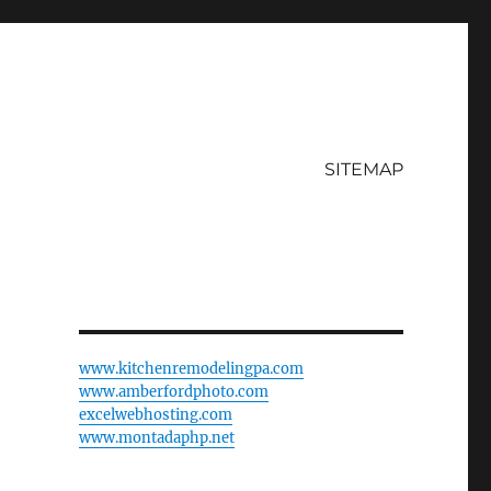
SITEMAP
www.kitchenremodelingpa.com
www.amberfordphoto.com
excelwebhosting.com
www.montadaphp.net