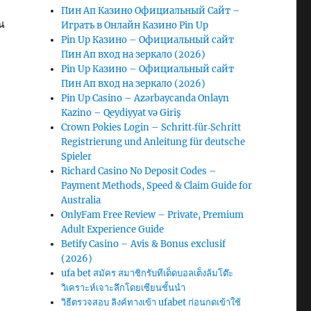
Пин Ап Казино Официальный Сайт –
ุณ
Играть в Онлайн Казино Pin Up
Pin Up Казино – Официальный сайт
Пин Ап вход на зеркало (2026)
Pin Up Казино – Официальный сайт
Пин Ап вход на зеркало (2026)
Pin Up Casino – Azərbaycanda Onlayn
Kazino – Qeydiyyat və Giriş
Crown Pokies Login – Schritt‑für‑Schritt
Registrierung und Anleitung für deutsche
Spieler
Richard Casino No Deposit Codes –
Payment Methods, Speed & Claim Guide for
ย
Australia
OnlyFam Free Review – Private, Premium
Adult Experience Guide
Betify Casino – Avis & Bonus exclusif
(2026)
ufa bet สมัคร สมาชิกรับทีเด็ดบอลเต็งล้มโต๊ะ
วิเคราะห์เจาะลึกโดยเซียนชั้นนำ
วิธีตรวจสอบ ลิงค์ทางเข้า ufabet ก่อนกดเข้าใช้