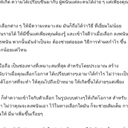
ให้เกิด ความได้เปรียบขึ้นมากับ ผู้พนันแต่ละคนได้ง่าย ๆ แค่เพียงคุ
เลือกต่าง ๆ ให้มีความเหมาะสม มันก็ถือได้ว่าวิธี ที่เยี่ยมไม่น้อย
รายได้ ให้มีขึ้นแค่เพียงคุณต้องรู้ และเข้าใจดีว่าเมื่อเลือก ลงพนั
พนัน พวกนั้นมันจำเป็นจะ ต้องช่วยต่อยอด วิธีการทำผลกำไร ขึ้น
ากน้อยแค่ไหน
มือถือ เป็นช่องทางที่เหมาะสมที่สุด สำหรับโดยประมาณ สร้าง
 นับว่าเมื่อคุณเลือกโอกาส ได้เปรียบต่างๆเอามาได้กำไร ไม่ว่าจะเป็
้โอกาสที่จะทำ ให้คุณไปถึงเป้าหมาย ให้เกิดขึ้นได้ง่ายๆแค่เพียง
ก็ทำความเข้าใจกับตัวเลือก ในรูปแบบต่างๆให้เกิดโอกาส สำหรับ
มา ไม่ว่าคุณจะลงพนันเอา ไว้ในทางเลือกใดมัน ก็จะช่วยเติมเต็ม ก
ห้ มีมาเพิ่มขึ้นเรื่อยๆ