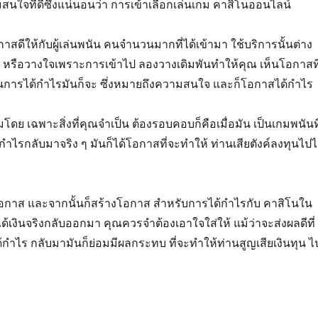
มสนใจที่ดีซึ่งแน่นอนว่า การเข้าเลือกเล่นเกม คาสิโนออนไลน์
าสดีให้กับผู้เล่นพนัน คนจำนวนมากที่ได้เข้ามา ใช้บริการนั้นต่าง
 หรือวางใจเพราะการเข้าไป ลองวางเดิมพันทำให้คุณ เห็นโอกาสที
อย ในการได้กำไรมันก็จะ ซึ่งหมายถึงความสนใจ และก็โอกาสได้กำไร
มโดย เฉพาะสิ่งที่คุณจำเป็น ต้องรอบคอบก็คือเมื่อมัน เป็นเกมพนันที
กำไรกลับมาจริง ๆ มันก็ได้โอกาสที่จะทำให้ ท่านเสียตังค์ลงทุนไปไ
งโอกาส และจากนั้นก็สร้างโอกาส สำหรับการได้กำไรกับ คาสิโนใน
ด้เงินจริงกลับออกมา คุณควรจำต้องเอาใจใส่ให้ แม้ว่าจะส่งผลดีที่
้กำไร กลับมามันก็ย่อมมีผลกระทบ ที่จะทำให้ท่านสูญเสียเงินทุน ไ