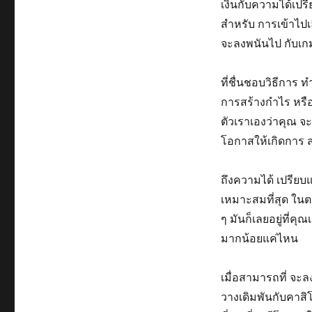
เงินกับความได้เปร
สำหรับ การเข้าไปเลื
จะลงพนันไป กับเกม
ที่ชื่นชอบวิธีการ
การสร้างกำไร หรือ
ตัวเราเองว่าคุณ จ
โอกาสให้เกิดการ สร
ถึงความได้ เปรียบแ
เหมาะสมที่สุด ในตอ
ๆ มันก็เลยอยู่ที่คุ
มากน้อยแค่ไหน
เมื่อสามารถที่ จะล
วางเดิมพันกับคาส