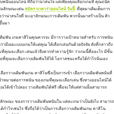
บพนันออนไลน์ ที่ถือว่าน่าสนใจ แค่เพียงคุณเลือกเกมที่ คุณถนัด
ีคุณลักษณะเด่น
สมัคร บาคาร่าออนไลน์ วันนี้
ที่สุดมาเติมเต็มการ
ือว่าน่าสนใจที่ จะเอาลักษณะการเดิมพัน พวกนั้นมาสร้างเป็น ตัว
ขึ้นมา
างเดิมพัน เกมคาสิโนคุณควรจะ มีการวางเป้าหมายสำหรับ การพนัน
ยว่ามีเยอะแบบเกมให้แด่คุณ ได้เลือกเล่นกันด้วยปัจจัย ดังที่กล่าวถึง
ี่คุณจะเลือก เล่นแล้วจึงควรทำความรู้จัก ว่าเกมนี้คืออะไร มีขั้น
ื่อที่คุณจะเลือกวางเดิมพันให้ได้ โอกาสชนะหรือได้กำไรนั่นเอง
เลือกวางเดิมพันเกม คาสิโนซึ่งเป็นการเข้า เลือกวางเดิมพันพนันที่
าหมายต่อการพนัน ของเกมที่คุณจะเลือกเล่น ซึ่งทางออนไลน์ได้
ณได้เข้าไปลอง วางเดิมพันได้ฟรี เพื่อจะให้แด่ท่านนั้นสามารถ
จลักษณะ ของการวางเดิมพันพนันใน แต่ละเกมว่าเป็นยังไง สามาร
้ได้กำไรเช่นไร ซึ่งถือได้ว่าเป็นการเลือกวางเดิมพันเกม คาสิโน