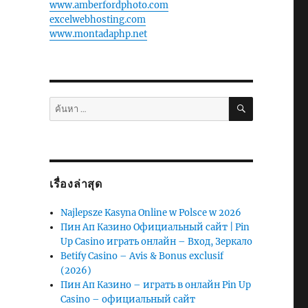
www.amberfordphoto.com
excelwebhosting.com
www.montadaphp.net
ค้นหา
ค้นหา:
เรื่องล่าสุด
Najlepsze Kasyna Online w Polsce w 2026
Пин Ап Казино Официальный сайт | Pin
Up Casino играть онлайн – Вход, Зеркало
Betify Casino – Avis & Bonus exclusif
(2026)
Пин Ап Казино – играть в онлайн Pin Up
Casino – официальный сайт