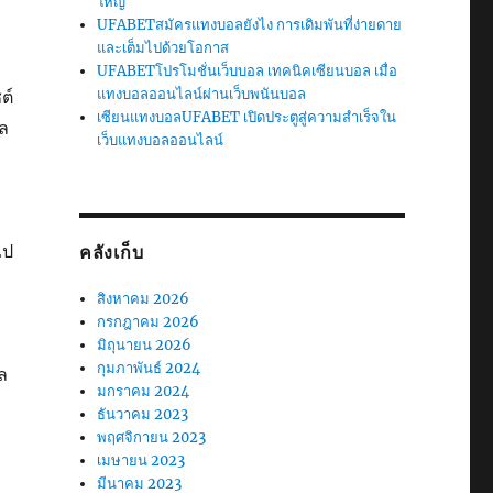
ใหญ่
UFABETสมัครแทงบอลยังไง การเดิมพันที่ง่ายดาย
และเต็มไปด้วยโอกาส
UFABETโปรโมชั่นเว็บบอล เทคนิคเซียนบอล เมื่อ
แทงบอลออนไลน์ผ่านเว็บพนันบอล
ต์
เซียนแทงบอลUFABET เปิดประตูสู่ความสำเร็จใน
ผล
เว็บแทงบอลออนไลน์
ไป
คลังเก็บ
สิงหาคม 2026
กรกฎาคม 2026
มิถุนายน 2026
กุมภาพันธ์ 2024
ล
มกราคม 2024
ธันวาคม 2023
พฤศจิกายน 2023
เมษายน 2023
มีนาคม 2023