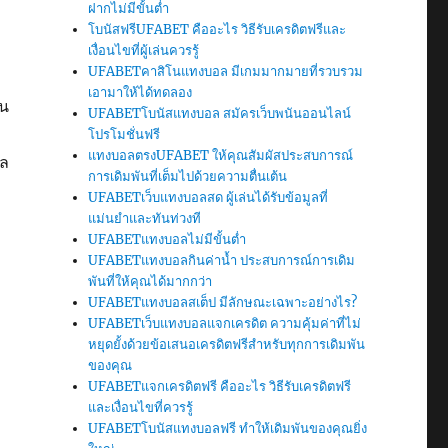
ฝากไม่มีขั้นต่ำ
โบนัสฟรีUFABET คืออะไร วิธีรับเครดิตฟรีและ
เงื่อนไขที่ผู้เล่นควรรู้
UFABETคาสิโนแทงบอล มีเกมมากมายที่รวบรวม
เอามาให้ได้ทดลอง
่น
UFABETโบนัสแทงบอล สมัครเว็บพนันออนไลน์
โปรโมชั่นฟรี
แทงบอลตรงUFABET ให้คุณสัมผัสประสบการณ์
อล
การเดิมพันที่เต็มไปด้วยความตื่นเต้น
UFABETเว็บแทงบอลสด ผู้เล่นได้รับข้อมูลที่
แม่นยำและทันท่วงที
UFABETแทงบอลไม่มีขั้นต่ำ
UFABETแทงบอลกินค่าน้ำ ประสบการณ์การเดิม
พันที่ให้คุณได้มากกว่า
UFABETแทงบอลสเต็ป มีลักษณะเฉพาะอย่างไร?
UFABETเว็บแทงบอลแจกเครดิต ความคุ้มค่าที่ไม่
หยุดยั้งด้วยข้อเสนอเครดิตฟรีสำหรับทุกการเดิมพัน
ของคุณ
UFABETแจกเครดิตฟรี คืออะไร วิธีรับเครดิตฟรี
และเงื่อนไขที่ควรรู้
UFABETโบนัสแทงบอลฟรี ทำให้เดิมพันของคุณยิ่ง