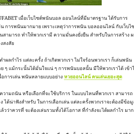
UFABET เมื่อเว็บไซต์พนันบอล ออนไลน์ที่มีมาตรฐาน ได้รับการ
ล่น การพนันมากมาย เพราะเหตุว่าการพนัน บอลออนไลน์ กับเว็บไซ
้นสามารถ ทำให้พวกเรามี ความมั่นคงยั่งยืน สำหรับในการสร้าง 
องสงสัย
ผลกำไร แต่ละครั้ง ถ้าเกิดพวกเรา ไม่ใจร้อนพวกเรา ก็เล่นพนัน
 ๆ แม้กระนั้นได้มั่นใจแน่ ๆ การพนันบอลนั้น มีให้พวกเราได้ เข้า
พื่อการเล่น พนันหลายแบบอย่าง
หวยออนไลน์ คนเล่นเยอะสุด
ะมีความถนัน หรือเลือกที่จะใช้บริการ ในแบบไหนที่พวกเรา สามารถ
ง ได้น่าฟังสำหรับ ในการเลือกเล่น แต่ละครั้งพวกเราจะต้องมีข้อมู
ล้วว่าควรที่ จะต้องเล่นรวมทั้งได้โอกาส ที่กำลังจะได้ผลกำไร มาก