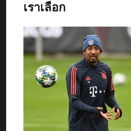
เราเลือก