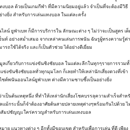
งบอล ด้วยเป็นเกมกีฬา ที่มีความนิยมอยู่แล้ว จำเป็นที่จะต้องมีวิธี
่างยิ่ง สำหรับการเล่นแทงบอล ในแต่ละครั้ง
นไลน์ ยูฟ่าเบท ก็มีการบริการใน ลักษณะต่าง ๆ ไม่ว่าจะเป็นสูตร เด็
เซ็นท์ อย่างสม่ำเสมอ จากเหล่าคนเล่นการพนัน ฉันรูผู้ทรงความรู้ต่
ามารถใช้ได้จริง และก็เป็นตัวช่วย ได้อย่างดีเยี่ยม
้อมูลเกี่ยวกับการแข่งขันชิงชัยบอล ในแต่ละลีกในทุกๆรายการรวมทั้
แข่งขันชิงชัยบอลทั่วทุกมุมโลก ก็เลยทำให้เหล่านักเสี่ยงดวงที่เข้า
ซต์พนันออนไลน์ยูฟ่าเบท ต่างมีความซาบซึ้งเป็นอย่างยิ่ง
ได้ว่าเป็นต้นเหตุหนึ่ง ที่ทำให้เหล่านักเสี่ยงโชคบรรลุความสำเร็จสำหร
ลแม้กระนั้นก็จำต้องอาศัยต้นสายปลายเหตุต่างๆพร้อมกันไปด้วย ไม
สติสัมปชัญญะใคร่ครวญสำหรับการเล่นแทงบอล
หมาย แนวทางต่าง ๆ อีกทั้งมีขอบเขต สำหรับเพื่อการเล่น ที่ดี เพียง