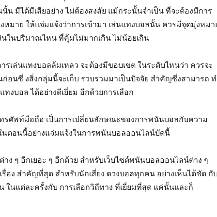
้น มีได้มีเสียอย่าง ไม่ต้องสงสัย แม้กระนั้นจำเป็น ที่จะต้องมีการ
งหมาย ให้แจ่มแจ้งว่าการเข้ามา เล่นแทงบอลนั้น ควรมีจุดมุ่งหมา
นในปริมาณไหน ที่คุ้มไม่มากเกิน ไม่น้อยเกิน
การเล่นแทงบอลล้มเหลว จะต้องมีขอบเขต ในระดับไหนว่า ควรจะ
ก่อนซึ่ งสิ่งกลุ่มนี้จะเก็บ รวบรวมมาเป็นปัจจัย สำคัญซึ่งสามารถ 
แทงบอล ได้อย่างดีเยี่ยม อีกด้วยการเลือก
โทรศัพท์มือถือ เป็นการเปลี่ยนลักษณะของการพนันบอลกับความ
้นในตอนนี้อย่างแจ่มแจ้งในการพนันบอลออนไลน์บัดนี้
อกต่าง ๆ อีกเยอะ ๆ อีกด้วย สำหรับเว็บไซต์พนันบอลออนไลน์ต่าง ๆ
็นเรื่อง สำคัญที่สุด สำหรับนักเสี่ยง ดวงบอลทุกคน อย่างเห็นได้ชัด กั
นแต่ละครั้งกับ การเลือกวิถีทาง ที่เยี่ยมที่สุด แค่นั้นและก็