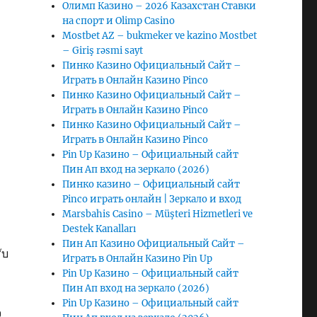
Олимп Казино – 2026 Казахстан Ставки
на спорт и Olimp Casino
Mostbet AZ – bukmeker ve kazino Mostbet
– Giriş rəsmi sayt
Пинко Казино Официальный Сайт –
Играть в Онлайн Казино Pinco
Пинко Казино Официальный Сайт –
Играть в Онлайн Казино Pinco
Пинко Казино Официальный Сайт –
Играть в Онлайн Казино Pinco
ก
Pin Up Казино – Официальный сайт
Пин Ап вход на зеркало (2026)
Пинко казино – Официальный сайт
Pinco играть онлайн | Зеркало и вход
Marsbahis Casino – Müşteri Hizmetleri ve
Destek Kanalları
Пин Ап Казино Официальный Сайт –
ับ
Играть в Онлайн Казино Pin Up
Pin Up Казино – Официальный сайт
Пин Ап вход на зеркало (2026)
Pin Up Казино – Официальный сайт
จ