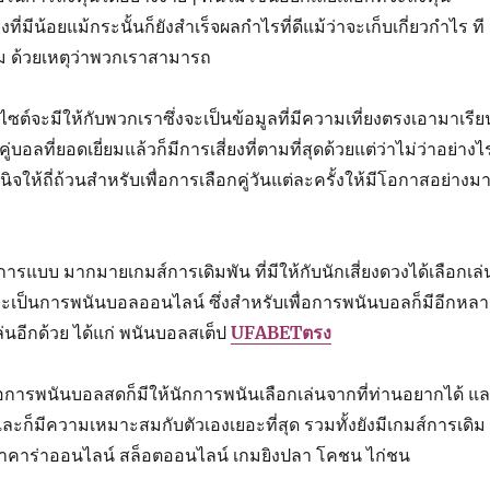
ยงที่มีน้อยแม้กระนั้นก็ยังสำเร็จผลกำไรที่ดีแม้ว่าจะเก็บเกี่ยวกำไร ที
 ด้วยเหตุว่าพวกเราสามารถ
็บไซต์จะมีให้กับพวกเราซึ่งจะเป็นข้อมูลที่มีความเที่ยงตรงเอามาเรีย
ู่บอลที่ยอดเยี่ยมแล้วก็มีการเสี่ยงที่ตามที่สุดด้วยแต่ว่าไม่ว่าอย่างไ
ิจให้ถี่ถ้วนสำหรับเพื่อการเลือกคู่วันแต่ละครั้งให้มีโอกาสอย่างม
แบบ มากมายเกมส์การเดิมพัน ที่มีให้กับนักเสี่ยงดวงได้เลือกเล่
จะเป็นการพนันบอลออนไลน์ ซึ่งสำหรับเพื่อการพนันบอลก็มีอีกหล
่นอีกด้วย ได้แก่ พนันบอลสเต็ป
UFABETตรง
อการพนันบอลสดก็มีให้นักการพนันเลือกเล่นจากที่ท่านอยากได้ แ
ะก็มีความเหมาะสมกับตัวเองเยอะที่สุด รวมทั้งยังมีเกมส์การเดิม
 บาคาร่าออนไลน์ สล็อตออนไลน์ เกมยิงปลา โคชน ไก่ชน