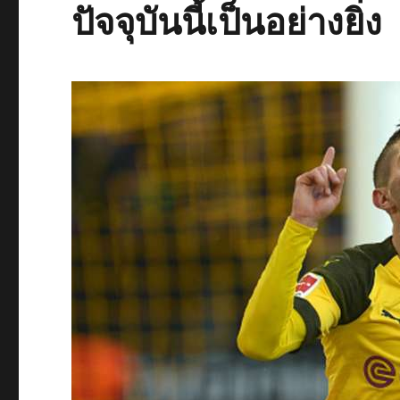
ปัจจุบันนี้เป็นอย่างยิ่ง