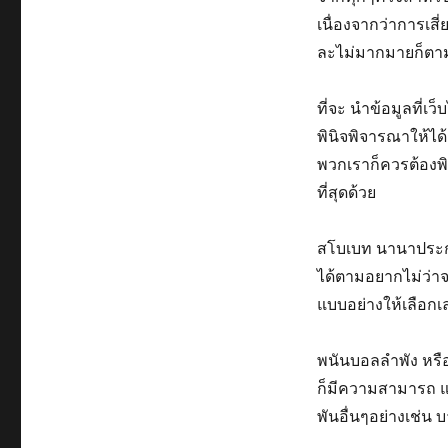
เนื่องจากว่าการเสี่
ละไม่มากมายก็ตาม
ที่จะ นำข้อมูลที่เว
พินิจพิจารณาให้ได้ค
พวกเราก็ควรต้องพิน
ที่สุดด้วย
สโบเบท นานาประการ
ได้ตามอยากไม่ว่า
แบบอย่างให้เลือกเล
พนันบอลลำพัง หรื
ก็มีความสามารถ แล
พันอื่นๆอย่างเช่น