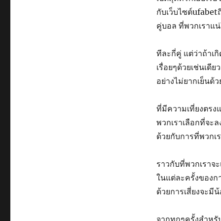
กับเว็บไซต์ufabetถ
คู่บอล ที่พวกเราแน
ทีละกี่คู่ แต่ว่าถ้า
เรื่อยๆด้วยเช่นเดี
อย่างไม่ยากเย็นด้ว
ที่มีความเที่ยงตรง
พวกเราเลือกที่จะ
ด้วยกับการที่พวก
ราวกับที่พวกเราจะเ
ในแต่ละครั้งของก
ด้วยการเสี่ยงจะม
จากทุกๆครั้งสำหรั