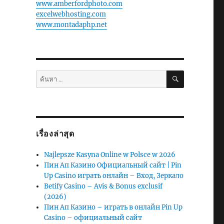
www.amberfordphoto.com
excelwebhosting.com
www.montadaphp.net
ค้นหา
ค้นหา:
เรื่องล่าสุด
Najlepsze Kasyna Online w Polsce w 2026
Пин Ап Казино Официальный сайт | Pin
Up Casino играть онлайн – Вход, Зеркало
Betify Casino – Avis & Bonus exclusif
(2026)
Пин Ап Казино – играть в онлайн Pin Up
Casino – официальный сайт