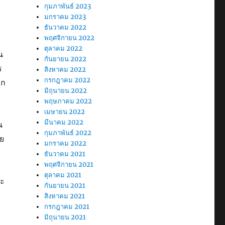
กุมภาพันธ์ 2023
มกราคม 2023
ธันวาคม 2022
พฤศจิกายน 2022
ตุลาคม 2022
น
กันยายน 2022
ร
สิงหาคม 2022
กรกฎาคม 2022
าก
มิถุนายน 2022
พฤษภาคม 2022
เมษายน 2022
มีนาคม 2022
น
กุมภาพันธ์ 2022
าย
มกราคม 2022
ธันวาคม 2021
พฤศจิกายน 2021
ตุลาคม 2021
ละ
กันยายน 2021
สิงหาคม 2021
กรกฎาคม 2021
มิถุนายน 2021