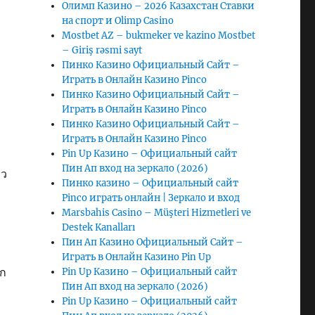
Олимп Казино – 2026 Казахстан Ставки
на спорт и Olimp Casino
Mostbet AZ – bukmeker ve kazino Mostbet
– Giriş rəsmi sayt
Пинко Казино Официальный Сайт –
Играть в Онлайн Казино Pinco
Пинко Казино Официальный Сайт –
Играть в Онлайн Казино Pinco
Пинко Казино Официальный Сайт –
Играть в Онлайн Казино Pinco
Pin Up Казино – Официальный сайт
Пин Ап вход на зеркало (2026)
ยว
Пинко казино – Официальный сайт
Pinco играть онлайн | Зеркало и вход
Marsbahis Casino – Müşteri Hizmetleri ve
Destek Kanalları
Пин Ап Казино Официальный Сайт –
Играть в Онлайн Казино Pin Up
วก
Pin Up Казино – Официальный сайт
Пин Ап вход на зеркало (2026)
Pin Up Казино – Официальный сайт