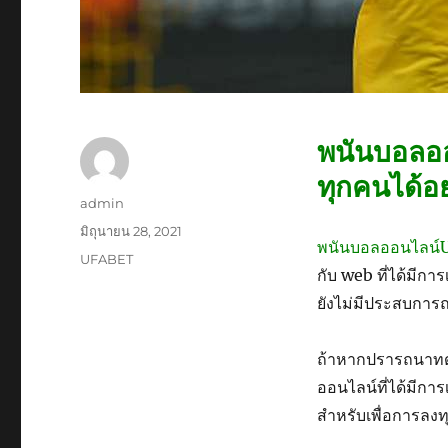
พนันบอลออ
ทุกคนได้อย
ผู้
admin
เขียน
เขียน
มิถุนายน 28, 2021
พนันบอลออนไลน
เมื่อ
หมวด
UFABET
กับ web ที่ได้มีการ
หมู่
ยังไม่มีประสบการ
ถ้าหากปรารถนาทด
ออนไลน์ที่ได้มีกา
สำหรับเพื่อการลงท