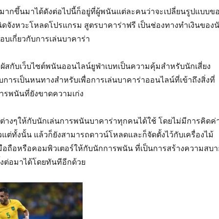
ากขึ้นมาได้ดังต่อไปนี้ก็อยู่ที่ผู้พนันแต่ละคนว่าจะเปลี่ยนรูปแบบข
เนิดจังหวะโหลดโปรแกรม สูตรบาคาร่าฟรี เป็นช่องทางทำเงินของน
ชอบเกี่ยวกับการเล่นบาคาร่า
ผัสกับเว็บไซต์พนันออนไลน์ยูฟ่าเบทเป็นความคุ้มสำหรับนักเสี่ยง
บการเป็นหนทางสำหรับเพื่อการเล่นบาคาร่าออนไลน์ที่เข้าถึงสิ่งที่
ารพนันที่ยังขาดความเก่ง
ต่างๆให้กับนักเล่นการพนันบาคาร่าทุกคนได้ใช้ โดยไม่มีการคิดค่
ต่ทั้งนั้น แล้วก็ยังสามารถดาวน์โหลดและก็จัดตั้งไว้กับเครื่องไม้
์มือถือหรือคอมพิวเตอร์ให้กับนักการพนัน ที่เป็นการสร้างความสบา
งต่อมาได้โดยทันทีอีกด้วย