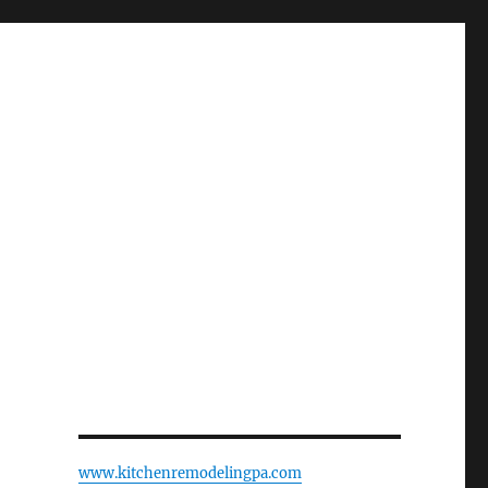
www.kitchenremodelingpa.com