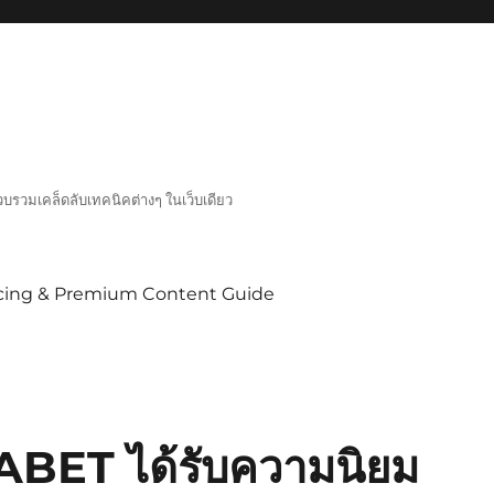
รวมเคล็ดลับเทคนิคต่างๆ ในเว็บเดียว
Pricing & Premium Content Guide
BET ได้รับความนิยม