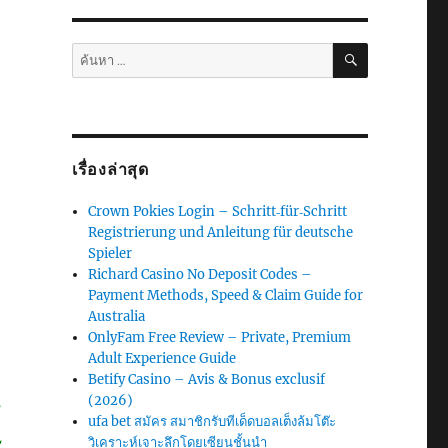
ค้นหา
ค้นหา:
เรื่องล่าสุด
Crown Pokies Login – Schritt‑für‑Schritt
Registrierung und Anleitung für deutsche
Spieler
Richard Casino No Deposit Codes –
Payment Methods, Speed & Claim Guide for
Australia
OnlyFam Free Review – Private, Premium
Adult Experience Guide
Betify Casino – Avis & Bonus exclusif
(2026)
ufa bet สมัคร สมาชิกรับทีเด็ดบอลเต็งล้มโต๊ะ
ร
วิเคราะห์เจาะลึกโดยเซียนชั้นนำ