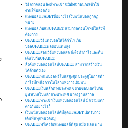
วิธีตรวจสอบ ลิงค์ทางเข้า ufabet ก่อนกดเข้าใช้
งานให้ปลอดภัย
แทงบอลUFABETดีอย่างไร เว็บพนันบอลถูกกฏ
หมาย
แทงบอลเว็บแม่UFABET สามารถตอบโจทย์ในสิ่งที่
ต้องการ
UFABETวิธีแทงบอลให้ได้กำไร เว็บ
บอลUFABETผลตอบแทนสูง
UFABETสอนวิธีแทงบอลสด ตั้งใจทำกำไรและตื่น
ง
เต้นไปกับUFABET
ลิ้งค์แทงบอลออนไลน์UFABET สามารถสร้างเงิน
ได้ด้วยตัวเอง
UFABETพนันบอลฟรีโบนัสสูงสุด ประตูสู่โอกาสทำ
กำไรที่เหนือกว่าในโลกแห่งการเดิมพัน
UFABETเว็บหลักต่างประเทศ ขยายขอบเขตไปกับ
ยูฟ่าเบทเว็บหลักต่างประเทศ มาตรฐานสากล
าร
UFABETทางเข้าเว็บแทงบอลออนไลน์ มีความแตก
ต่างกันอย่างไร?
เว็บพนันบอลออนไลน์ดีที่สุดUFABET เปิดรับวาง
เดิมพันทุกหมวดหมู่
UFABETฟรีเครดิตแทงบอลดีที่สุด สมัครเล่น ผ่าน