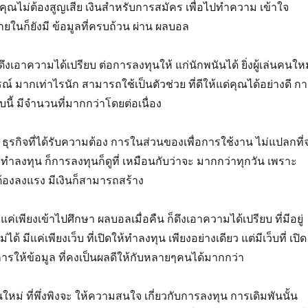
ี่คุณไม่ต้องสูญเสีย เงินสำหรับการสมัคร เพื่อไปทำความ เข้าใจ
ยในก็ยังมี ข้อมูลที่ครบถ้วน ผ่าน ผลบอล
เอาความได้เปรียบ ต่อการลงทุนให้ แก่นักพนันได้ ยิ่งผู้เล่นคนใหม
รณ์ มากเท่าไรนัก สามารถใช้เป็นตัวช่วย ที่ดีให้แด่คุณได้อย่างดี ก
บนี้ มีจำนวนที่มากกว่าโดยต่อเนื่อง
ป็น ธุรกิจที่ได้รับความต้อง การในส่วนของเพื่อการใช้งาน ไม่แปลกที่
ทำลงทุน ก็การลงทุนก็ดูที่ เหมือนกับว่าจะ มากกว่าทุกวัน เพราะ
ต้องลงแรง มีเงินก็สามารถสร้าง
้ แค่เพียงเข้าไปศึกษา ผลบอลเมื่อคืน ก็ดึงเอาความได้เปรียบ ที่มีอยู่
ม่ได้ มีแค่เพียงเว็บ ที่เปิดให้ทำลงทุน เพียงอย่างเดียว แต่มีเว็บที่ เปิด
บการให้ข้อมูล ที่คงเป็นผลดีให้กับหลายๆคนได้มากกว่า
ใหม่ ที่พึ่งพิงจะ ให้ความสนใจ เกี่ยวกับการลงทุน การเดิมพันนั้น