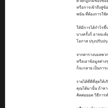
ด้วยกฎเกมของข้อม
หรือการเข้าถึงสู่ข
พนัน ที่ต้องการใช
ให้มีการได้กำไรขึ้
บางครั้งก็ อาจจะต
โอกาส ปรุงปรับปรุง
จากตารางบอลพวกนั้น
หรือเอาข้อมูลต่าง
ก็จะกลาย เป็นการเด
รายได้ที่ดีที่สุดให
คุณได้มานั้น ถ้าหา
คิดต่อยอด วิธีการท