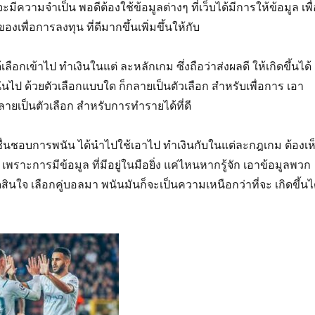
มีความจำเป็น พอดีต้องใช้ข้อมูลต่างๆ ที่เว็บได้มีการให้ข้อมูล เพื
องเพื่อการลงทุน ที่ดีมากขึ้นเพิ่มขึ้นให้กับ
ด้เลือกเข้าไป ทำเงินในแต่ ละหลักเกม ซึ่งถือว่าส่งผลดี ให้เกิดขึ้นได้
ันไป ด้วยตัวเลือกแบบใด ก็กลายเป็นตัวเลือก สำหรับเพื่อการ เอา
ลายเป็นตัวเลือก สำหรับการทำรายได้ที่ดี
้สึก ชื่นชอบการพนัน ได้นำไปใช้เอาไป ทำเงินกับในแต่ละกฎเกม ต้องเห
 เพราะการมีข้อมูล ที่มีอยู่ในมือยิ่ง แค่ไหนหากรู้จัก เอาข้อมูลพวก
ดสินใจ เลือกคู่บอลมา พนันมันก็จะเป็นความเหนือกว่าที่จะ เกิดขึ้นไ