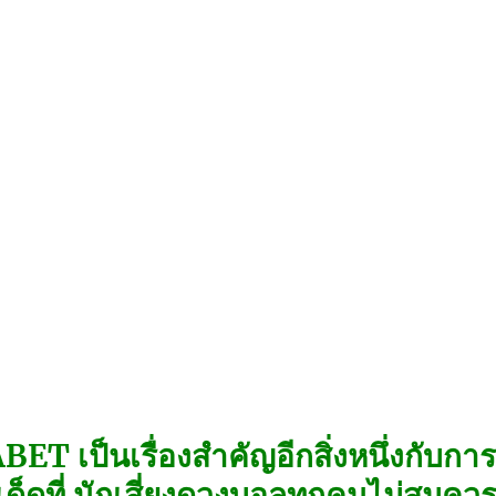
BET เป็นเรื่องสำคัญอีกสิ่งหนึ่งกับการ
ด็ดที่ นักเสี่ยงดวงบอลทุกคนไม่สมคว