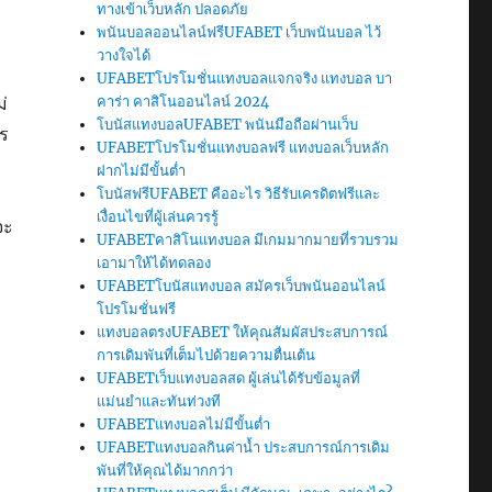
ทางเข้าเว็บหลัก ปลอดภัย
พนันบอลออนไลน์ฟรีUFABET เว็บพนันบอล ไว้
วางใจได้
UFABETโปรโมชั่นแทงบอลแจกจริง แทงบอล บา
่
คาร่า คาสิโนออนไลน์ 2024
โบนัสแทงบอลUFABET พนันมือถือผ่านเว็บ
าร
UFABETโปรโมชั่นแทงบอลฟรี แทงบอลเว็บหลัก
ฝากไม่มีขั้นต่ำ
โบนัสฟรีUFABET คืออะไร วิธีรับเครดิตฟรีและ
เงื่อนไขที่ผู้เล่นควรรู้
จะ
UFABETคาสิโนแทงบอล มีเกมมากมายที่รวบรวม
เอามาให้ได้ทดลอง
UFABETโบนัสแทงบอล สมัครเว็บพนันออนไลน์
โปรโมชั่นฟรี
แทงบอลตรงUFABET ให้คุณสัมผัสประสบการณ์
การเดิมพันที่เต็มไปด้วยความตื่นเต้น
UFABETเว็บแทงบอลสด ผู้เล่นได้รับข้อมูลที่
แม่นยำและทันท่วงที
UFABETแทงบอลไม่มีขั้นต่ำ
UFABETแทงบอลกินค่าน้ำ ประสบการณ์การเดิม
พันที่ให้คุณได้มากกว่า