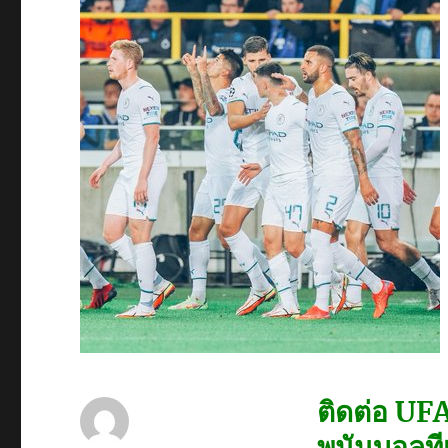
ติดต่อ UFA
พนันบอลทีเ