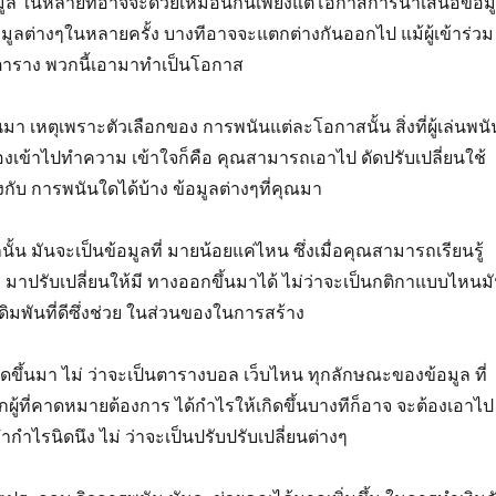
ูล ในหลายทีอาจจะด้วยเหมือนกันเพียงแต่โอกาสการนำเสนอข้อม
้อมูลต่างๆในหลายครั้ง บางทีอาจจะแตกต่างกันออกไป แม้ผู้เข้าร่วม
้ตาราง พวกนี้เอามาทำเป็นโอกาส
นมา เหตุเพราะตัวเลือกของ การพนันแต่ละโอกาสนั้น สิ่งที่ผู้เล่นพนั
้องเข้าไปทำความ เข้าใจก็คือ คุณสามารถเอาไป ดัดปรับเปลี่ยนใช้
กับ การพนันใดได้บ้าง ข้อมูลต่างๆที่คุณมา
 มันจะเป็นข้อมูลที่ มายน้อยแค่ไหน ซึ่งเมื่อคุณสามารถเรียนรู้
ๆ มาปรับเปลี่ยนให้มี ทางออกขึ้นมาได้ ไม่ว่าจะเป็นกติกาแบบไหนม
ิมพันที่ดีซึ่งช่วย ในส่วนของในการสร้าง
้เกิดขึ้นมา ไม่ ว่าจะเป็นตารางบอล เว็บไหน ทุกลักษณะของข้อมูล ที่
กผู้ที่คาดหมายต้องการ ได้กำไรให้เกิดขึ้นบางทีก็อาจ จะต้องเอาไป
ำกำไรนิดนึง ไม่ ว่าจะเป็นปรับปรับเปลี่ยนต่างๆ