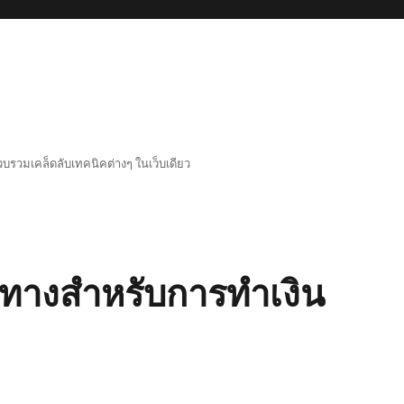
รวมเคล็ดลับเทคนิคต่างๆ ในเว็บเดียว
ทางสำหรับการทำเงิน