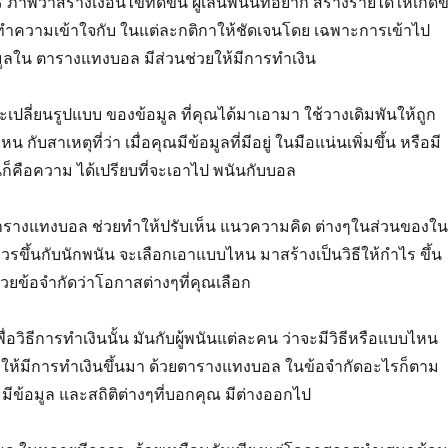
ภาพว่าสร้างเงื่อนไขที่ดีขึ้น ผู้เล่นพนันที่อยาก สร้างรายได้ให้เกิดขึ
 ทำความเข้าใจกับ ในแต่ละกติกาให้ชัดเจนโดย เฉพาะการเข้าไป
ูลใน ตารางแทงบอล มีส่วนช่วยให้มีการทำเงิน
น จะเปลี่ยนรูปแบบ ของข้อมูล ที่คุณได้มาเอามา ใช้วางเดิมพันให้ถูก
บสาเหตุที่ว่า เมื่อคุณมีข้อมูลที่มีอยู่ ในมือแน่นเพิ่มขึ้น หรือมี
ันก็คือความ ได้เปรียบที่จะเอาไป พนันกับบอล
 ตารางแทงบอล ช่วยทำให้ปรับเห็น แนวความคิด ต่างๆในส่วนของใน
ควรขึ้นกับนักพนัน จะเลือกเอาแบบไหน มาสร้างเป็นวิธีให้กำไร ขึ้น
้วยข้อจำกัดว่าโอกาสต่างๆที่คุณเลือก
่อวิธีการทำเงินนั้น มันกับผู้พนันแต่ละคน ว่าจะมีวิธีหรือแบบไหน
ี ให้มีการทำเงินขึ้นมา ด้วยตารางแทงบอล ในข้อจำกัดอะไรก็ตาม
ะมีข้อมูล และสถิติต่างๆที่บอกคุณ มีต่างออกไป