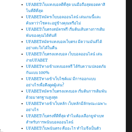
UFABETเว็บแทงบอลดีที่สุด บนมือถือสุดยอดคาสิ
โนที่ดีที่สุด
UFABETสมัครเว็บบอลออนไลน์ เล่นเกมนี้และ
ค้นหาว่าโชคจะอยู่ข้างคุณหรือไม่
UFABETเว็บตรงสมัครฟรี เริ่มต้นเส้นทางการเดิม
พันของคุณได้ทันที
UFABETสมัครแทงบอลเว็บตรง มีความมันส์ได้
อย่างสะใจได้ในคืน
UFABETเว็บตรงแทงบอล เว็บบอลออนไลน์ เล่น
ง่ายUFABET
UFABETทางเข้าแทงบอลฟรี ได้รับความปลอดภัย
กันแบบ 100%
UFABETทางเข้าเว็บไซต์แม่ มีการออกแบบ
อย่างไรเพื่อดึงดูดผู้เล่น?
UFABETสมัครเว็บตรงแทงบอล เริ่มต้นการเดิมพัน
ด้วยมาตรฐานสูงสุด
UFABETทางเข้าเว็บหลัก เว็บหลักมีลักษณะเฉพาะ
อย่างไร
UFABETเว็บตรงที่ดีที่สุด ทำไมต้องเลือกยูฟ่าเบท
สำหรับการพนันบอลออนไลน์
UFABETเว็บพนันตรง คืออะไร ทำไมจึงเป็นตัว