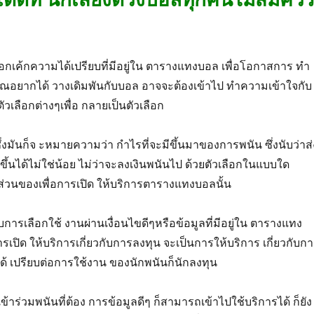
ือกเค้กความได้เปรียบที่มีอยู่ใน ตารางแทงบอล เพื่อโอกาสการ ทำ
คุณอยากได้ วางเดิมพันกับบอล อาจจะต้องเข้าไป ทำความเข้าใจกับ
เลือกต่างๆเพื่อ กลายเป็นตัวเลือก
ึ้น ซึ่งมันก็จ ะหมายความว่า กำไรที่จะมีขึ้นมาของการพนัน ซึ่งนับว่าส่
ดขึ้นได้ไม่ใช่น้อย ไม่ว่าจะลงเงินพนันไป ด้วยตัวเลือกในแบบใด
วนของเพื่อการเปิด ให้บริการตารางแทงบอลนั้น
กับการเลือกใช้ งานผ่านเงื่อนไขดีๆหรือข้อมูลที่มีอยู่ใน ตารางแทง
รเปิด ให้บริการเกี่ยวกับการลงทุน จะเป็นการให้บริการ เกี่ยวกับก
ได้ เปรียบต่อการใช้งาน ของนักพนันก็นักลงทุน
้เข้าร่วมพนันที่ต้อง การข้อมูลดีๆ ก็สามารถเข้าไปใช้บริการได้ ก็ยัง