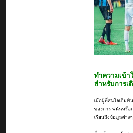
ทำความเข้าใจถ
สำหรับการเดิ
เมื่อผู้ที่สนใจเดิม
ของการ พนันหรือเป็
เรียนถึงข้อมูลต่า