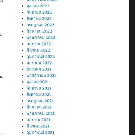
ูล
ตุลาคม 2022
กันยายน 2022
สิงหาคม 2022
กรกฎาคม 2022
มิถุนายน 2022
น
พฤษภาคม 2022
เมษายน 2022
มีนาคม 2022
กุมภาพันธ์ 2022
มกราคม 2022
ธันวาคม 2021
พฤศจิกายน 2021
ัน
ตุลาคม 2021
กันยายน 2021
สิงหาคม 2021
กรกฎาคม 2021
มิถุนายน 2021
พฤษภาคม 2021
เมษายน 2021
มีนาคม 2021
กุมภาพันธ์ 2021