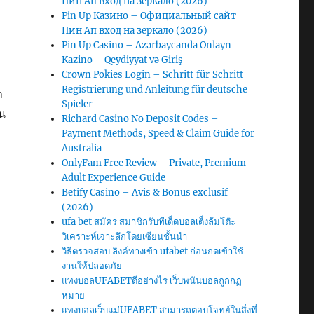
Пин Ап вход на зеркало (2026)
Pin Up Казино – Официальный сайт
Пин Ап вход на зеркало (2026)
Pin Up Casino – Azərbaycanda Onlayn
Kazino – Qeydiyyat və Giriş
Crown Pokies Login – Schritt‑für‑Schritt
Registrierung und Anleitung für deutsche
า
Spieler
้น
Richard Casino No Deposit Codes –
Payment Methods, Speed & Claim Guide for
Australia
OnlyFam Free Review – Private, Premium
Adult Experience Guide
Betify Casino – Avis & Bonus exclusif
(2026)
ufa bet สมัคร สมาชิกรับทีเด็ดบอลเต็งล้มโต๊ะ
วิเคราะห์เจาะลึกโดยเซียนชั้นนำ
วิธีตรวจสอบ ลิงค์ทางเข้า ufabet ก่อนกดเข้าใช้
งานให้ปลอดภัย
แทงบอลUFABETดีอย่างไร เว็บพนันบอลถูกกฏ
หมาย
แทงบอลเว็บแม่UFABET สามารถตอบโจทย์ในสิ่งที่