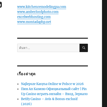
ง
www.kitchenremodelingpa.com
www.amberfordphoto.com
excelwebhosting.com
www.montadaphp.net
ค้นหา
ค้นหา:
เรื่องล่าสุด
Najlepsze Kasyna Online w Polsce w 2026
Пин Ап Казино Официальный сайт | Pin
Up Casino играть онлайн – Вход, Зеркало
Betify Casino – Avis & Bonus exclusif
(2026)