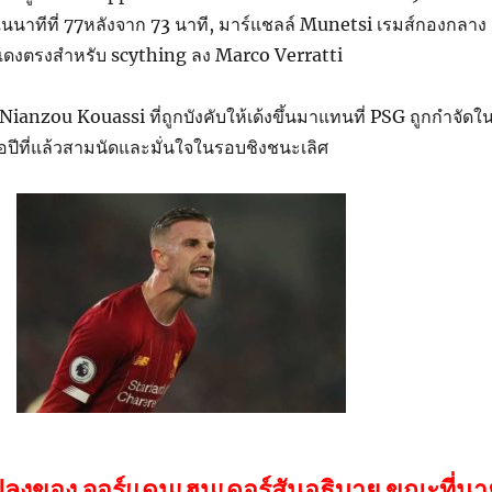
นนาทีที่ 77หลังจาก 73 นาที, มาร์แชลล์ Munetsi เรมส์กองกลาง
แดงตรงสำหรับ scything ลง Marco Verratti
 Nianzou Kouassi ที่ถูกบังคับให้เด้งขึ้นมาแทนที่ PSG ถูกกำจัดใ
อปีที่แล้วสามนัดและมั่นใจในรอบชิงชนะเลิศ
ปลงของ จอร์แดนเฮนเดอร์สันอธิบาย ขณะที่นา