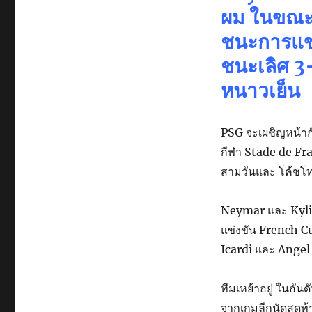
ผม ในขณะ
ชนะการแข
ชนะเลิศ 3-
หนาวเย็น
PSG จะเผชิญหน้ากั
กีฬา Stade de Fra
สามวันและ โค้ชโทม
Neymar และ Kylia
แข่งขัน French Cup
Icardi และ Angel d
ทีมเหย้าอยู่ ในอั
จากเกมลีกนัดสุดท