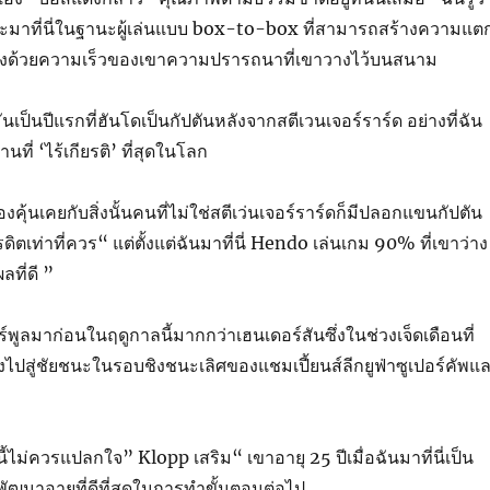
จะมาที่นี่ในฐานะผู้เล่นแบบ box-to-box ที่สามารถสร้างความแต
ลังด้วยความเร็วของเขาความปรารถนาที่เขาวางไว้บนสนาม
ี่มันเป็นปีแรกที่ฮันโดเป็นกัปตันหลังจากสตีเวนเจอร์ราร์ด อย่างที่ฉัน
ที่ ‘ไร้เกียรติ’ ที่สุดในโลก
งคุ้นเคยกับสิ่งนั้นคนที่ไม่ใช่สตีเว่นเจอร์ราร์ดก็มีปลอกแขนกัปตัน
ดิตเท่าที่ควร“ แต่ตั้งแต่ฉันมาที่นี่ Hendo เล่นเกม 90% ที่เขาว่าง
ลที่ดี ”
์พูลมาก่อนในฤดูกาลนี้มากกว่าเฮนเดอร์สันซึ่งในช่วงเจ็ดเดือนที่
งไปสู่ชัยชนะในรอบชิงชนะเลิศของแชมเปี้ยนส์ลีกยูฟ่าซูเปอร์คัพแ
ุนี้ไม่ควรแปลกใจ” Klopp เสริม“ เขาอายุ 25 ปีเมื่อฉันมาที่นี่เป็น
ารพัฒนาอายุที่ดีที่สุดในการทำขั้นตอนต่อไป