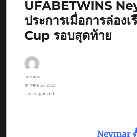
UFABETWINS Neym
ประการเมื่อการล่องเ
Cup รอบสุดท้าย
ผู้
admins
เขียน
เขียน
มกราคม 23, 2020
เมื่อ
หมวด
Uncategorized
หมู่
Neymar ตั