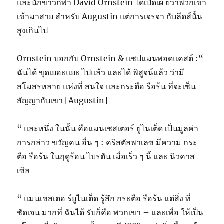
และนักข่าวกีฬา
David Ornstein ได้เปิดเผ ยว่าพวกเขา
เข้ามาสาย สำหรับ Augustin แต่การเจรจา กับลีดส์นั้น
สูงเกินไป
Ornstein บอกกับ Ornstein & แชปแมนพอดแคสต์
:“
ฉันได้ ขุดเยอะแยะ ไปแล้ว และได้ พิสูจน์แล้ว ว่ามี
สโมสรหลาย แห่งที่ สนใจ และกระตือ รือร้น ที่จะเซ็น
สัญญากับเขา [Augustin]
“ และหนึ่ง ในนั้น คือแมนเชสเตอร์ ยูไนเต็ด เป็นมูลค่า
การกล่าว ขวัญคน อื่น ๆ : คริสตัลพาเลซ มีความ กระ
ตือ รือร้น ในฤดูร้อน ไบรตัน เมื่อเร็ว ๆ นี้ และ นิวคาส
เซิล
“ แมนเชสเตอ ร์ยูไนเต็ด รู้สึก กระตือ รือร้น แต่สิ่ง ที่
ชัดเจน มากที่ ฉันได้ รับก็คือ พวกเขา – และเพื่อ ให้เป็น