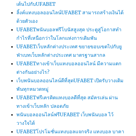
เต้นไปกับUFABET
ลิ้งค์แทงบอลออนไลน์UFABET สามารถสร้างเงินได้
ด้วยตัวเอง
UFABETพนันบอลฟรีโบนัสสูงสุด ประตูสู่โอกาสทำ
กำไรที่เหนือกว่าในโลกแห่งการเดิมพัน
UFABETเว็บหลักต่างประเทศ ขยายขอบเขตไปกับยู
ฟ่าเบทเว็บหลักต่างประเทศ มาตรฐานสากล
UFABETทางเข้าเว็บแทงบอลออนไลน์ มีความแตก
ต่างกันอย่างไร?
เว็บพนันบอลออนไลน์ดีที่สุดUFABET เปิดรับวางเดิม
พันทุกหมวดหมู่
UFABETฟรีเครดิตแทงบอลดีที่สุด สมัครเล่น ผ่าน
ทางเข้าเว็บหลัก ปลอดภัย
พนันบอลออนไลน์ฟรีUFABET เว็บพนันบอล ไว้
วางใจได้
UFABETโปรโมชั่นแทงบอลแจกจริง แทงบอล บาคา