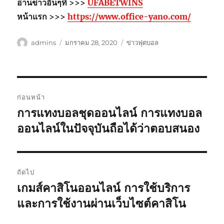
อ่านข่าวอื่นๆที่ >>>
UFABETWINS
หน้าแรก >>>
https://www.office-yano.com/
ผู้
เขียน
หมวด
admins
มกราคม 28, 2020
ข่าวฟุตบอล
เขียน
เมื่อ
หมู่
เมนู
ก่อนหน้า
นำทาง
การแทงบอลชุดออนไลน์ การแทงบอล
เรื่อง
ก่อน
ออนไลน์ในปัจจุบันถือได้ว่าตอบสนอง
เรื่อง
หน้า:
ถัดไป
เกมส์คาสิโนออนไลน์ การใช้บริการ
เรื่อง
ต่อ
และการใช้งานผ่านเว็บไซต์คาสิโน
ไป: