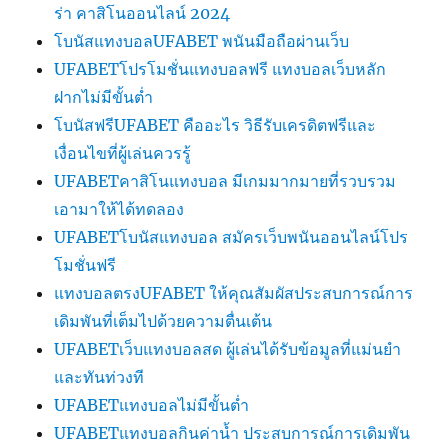
ร่า คาสิโนออนไลน์ 2024
โบนัสแทงบอลUFABET พนันมือถือผ่านเว็บ
UFABETโปรโมชั่นแทงบอลฟรี แทงบอลเว็บหลัก
ฝากไม่มีขั้นต่ำ
โบนัสฟรีUFABET คืออะไร วิธีรับเครดิตฟรีและ
เงื่อนไขที่ผู้เล่นควรรู้
UFABETคาสิโนแทงบอล มีเกมมากมายที่รวบรวม
เอามาให้ได้ทดลอง
UFABETโบนัสแทงบอล สมัครเว็บพนันออนไลน์โปร
โมชั่นฟรี
แทงบอลตรงUFABET ให้คุณสัมผัสประสบการณ์การ
เดิมพันที่เต็มไปด้วยความตื่นเต้น
UFABETเว็บแทงบอลสด ผู้เล่นได้รับข้อมูลที่แม่นยำ
และทันท่วงที
UFABETแทงบอลไม่มีขั้นต่ำ
UFABETแทงบอลกินค่าน้ำ ประสบการณ์การเดิมพัน