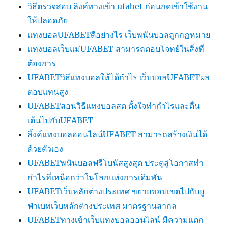
วิธีตรวจสอบ ลิงค์ทางเข้า ufabet ก่อนกดเข้าใช้งาน
ให้ปลอดภัย
แทงบอลUFABETดีอย่างไร เว็บพนันบอลถูกกฏหมาย
แทงบอลเว็บแม่UFABET สามารถตอบโจทย์ในสิ่งที่
ต้องการ
UFABETวิธีแทงบอลให้ได้กำไร เว็บบอลUFABETผล
ตอบแทนสูง
UFABETสอนวิธีแทงบอลสด ตั้งใจทำกำไรและตื่น
เต้นไปกับUFABET
ลิ้งค์แทงบอลออนไลน์UFABET สามารถสร้างเงินได้
ด้วยตัวเอง
UFABETพนันบอลฟรีโบนัสสูงสุด ประตูสู่โอกาสทำ
กำไรที่เหนือกว่าในโลกแห่งการเดิมพัน
UFABETเว็บหลักต่างประเทศ ขยายขอบเขตไปกับยู
ฟ่าเบทเว็บหลักต่างประเทศ มาตรฐานสากล
UFABETทางเข้าเว็บแทงบอลออนไลน์ มีความแตก