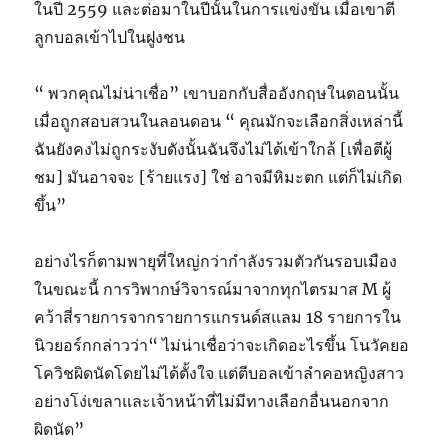
ในปี 2559 และต่อมาในปีนั้นในการแข่งขัน เมื่อเขาตี
ลูกบอลเข้าไปในฝูงชน
“ พวกคุณไม่น่าเชื่อ” เขาบอกกับสื่ออังกฤษในตอนนั้น
เมื่อถูกสอบสวนในลอนดอน “ คุณมักจะเลือกสิ่งเหล่านี้
ฉันยังคงไม่ถูกระงับดังนั้นฉันจึงไม่ได้เข้าใกล้ [เพื่อตีผู้
ชม] มันอาจจะ [ร้ายแรง] ใช่ อาจมีหิมะตก แต่ก็ไม่เกิด
ขึ้น”
อย่างไรก็ตามพายุที่ใหญ่กว่ากำลังรวมตัวกันรอบเมือง
ในขณะนี้ การวิพากษ์วิจารณ์มาจากทุกไตรมาส M ผู้
คว้าสี่รายการจากรายการแกรนด์สแลม 18 รายการใน
นิวยอร์กกล่าวว่า“ ไม่น่าเชื่อว่าจะเกิดอะไรขึ้น โนวัคยอ
โควิชผิดนัดโดยไม่ได้ตั้งใจ แต่ตีบอลเข้าลำคอหญิงสาว
อย่างโง่เขลาและเจ้าหน้าที่ไม่มีทางเลือกอื่นนอกจาก
ผิดนัด”