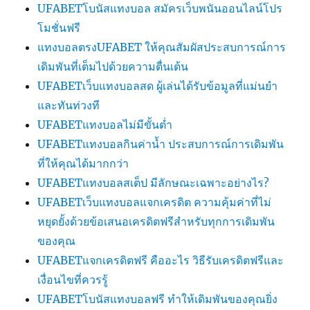
UFABETโบนัสแทงบอล สมัครเว็บพนันออนไลน์โปร
โมชั่นฟรี
แทงบอลตรงUFABET ให้คุณสัมผัสประสบการณ์การ
เดิมพันที่เต็มไปด้วยความตื่นเต้น
UFABETเว็บแทงบอลสด ผู้เล่นได้รับข้อมูลที่แม่นยำ
และทันท่วงที
UFABETแทงบอลไม่มีขั้นต่ำ
UFABETแทงบอลกินค่าน้ำ ประสบการณ์การเดิมพัน
ที่ให้คุณได้มากกว่า
UFABETแทงบอลสเต็ป มีลักษณะเฉพาะอย่างไร?
UFABETเว็บแทงบอลแจกเครดิต ความคุ้มค่าที่ไม่
หยุดยั้งด้วยข้อเสนอเครดิตฟรีสำหรับทุกการเดิมพัน
ของคุณ
UFABETแจกเครดิตฟรี คืออะไร วิธีรับเครดิตฟรีและ
เงื่อนไขที่ควรรู้
UFABETโบนัสแทงบอลฟรี ทำให้เดิมพันของคุณยิ่ง