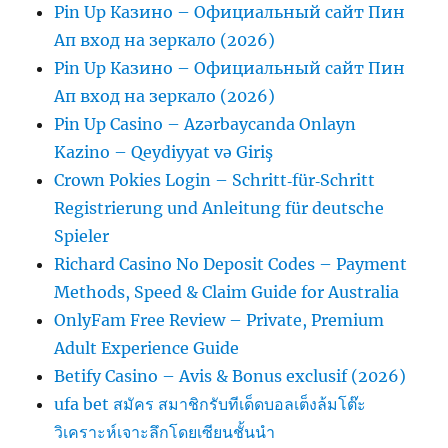
Pin Up Казино – Официальный сайт Пин
Ап вход на зеркало (2026)
Pin Up Казино – Официальный сайт Пин
Ап вход на зеркало (2026)
Pin Up Casino – Azərbaycanda Onlayn
Kazino – Qeydiyyat və Giriş
Crown Pokies Login – Schritt‑für‑Schritt
Registrierung und Anleitung für deutsche
Spieler
Richard Casino No Deposit Codes – Payment
Methods, Speed & Claim Guide for Australia
OnlyFam Free Review – Private, Premium
Adult Experience Guide
Betify Casino – Avis & Bonus exclusif (2026)
ufa bet สมัคร สมาชิกรับทีเด็ดบอลเต็งล้มโต๊ะ
วิเคราะห์เจาะลึกโดยเซียนชั้นนำ