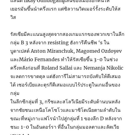
แลนด์ Ilkay Gündoganผู้เล่นของเมืองอีกคนให้
เยอรมันขึ้นนำครึ่งแรก แต่ซิลวานวิดเมอร์รั้งระดับให้ส
วิส
รัสเซียมีคะแนนสูงสุดจากสองเกมแรกของพวกเขาในลีก
กลุ่ม B 3 หลังจาก resisting ฮังการีคืนชีพ ‘s ใน
บูดาเปสต์ Anton Miranchuk, Magomed Ozdoyev
และMário Fernandes ทำให้รัสเซียขึ้น 3-0 ในช่วง
ครึ่งหลังก่อนที่ Roland Sallai และ Nemanja Nikolic
จะลดการขาดดุล แต่ฮังการีไม่สามารถบังคับให้ตีเสมอ
ได้ เซอร์เบียและตุรกีตีเสมอแบบไร้ประตูในเกมอื่นของ
กลุ่ม
ในลีกซีกลุ่มที่ 3, กรีซและสโลวีเนียมีระดับด้านบนหลัง
จากชัยชนะเหนือโคโซโวและมาซิโดเนียตามลำดับใน
ขณะที่หมู่เกาะแฟโรนำไปสู่กลุ่มที่ 1 ของลีก D หลังจาก
ชนะ 1-0 ในอันดอร์รา ที่อื่นในกลุ่มมอลตาและลัตเวีย