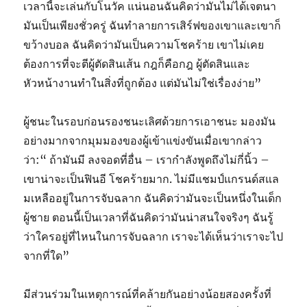
เวลานี้จะเล่นกับโนวัค แน่นอนฉันคิดว่ามันไม่ได้เจตนา
มันเป็นเพียงชั่วครู่ ฉันทำลายการเสิร์ฟของเขาและเขาก็
ขว้างบอล ฉันคิดว่ามันเป็นความโชคร้าย เขาไม่เคย
ต้องการที่จะตีผู้ตัดสินเส้น กฎก็คือกฎ ผู้ตัดสินและ
หัวหน้างานทำในสิ่งที่ถูกต้อง แต่มันไม่ใช่เรื่องง่าย”
ผู้ชนะในรอบก่อนรองชนะเลิศด้วยการเอาชนะ มองมัน
อย่างมากจากมุมมองของผู้เข้าแข่งขันเมื่อเขากล่าว
ว่า:“ ถ้ามันมี ลงจอดที่อื่น – เรากำลังพูดถึงไม่กี่นิ้ว –
เขาน่าจะเป็นฟินอี โชคร้ายมาก. ไม่มีแชมป์แกรนด์สแล
มเหลืออยู่ในการจับฉลาก ฉันคิดว่ามันจะเป็นหนึ่งในเด็ก
ผู้ชาย ตอนนี้เป็นเวลาที่ฉันคิดว่ามันน่าสนใจจริงๆ ฉันรู้
ว่าใครอยู่ที่ไหนในการจับฉลาก เราจะได้เห็นว่าเราจะไป
จากที่ใด”
มีส่วนร่วมในเหตุการณ์ที่คล้ายกันอย่างน้อยสองครั้งที่