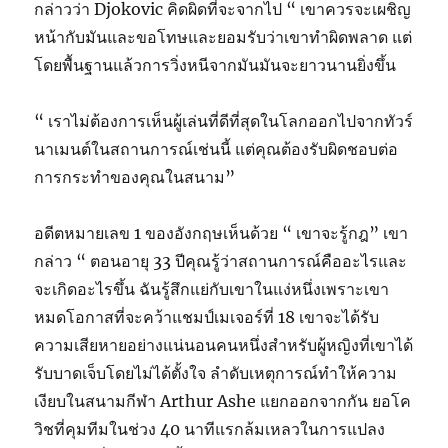
กล่าวว่า Djokovic คิดผิดที่จะจากไป “ เขาควรจะเผชิญ
หน้ากับมันและขอโทษและยอมรับว่าเขาทำผิดพลาด แต่
โดยพื้นฐานแล้วการวิ่งหนีจากมันมันจะยาวนานยิ่งขึ้น
“ เราไม่ต้องการเห็นผู้เล่นที่ดีที่สุดในโลกออกไปจากทัวร์
นาเมนต์ในสถานการณ์เช่นนี้ แต่คุณต้องรับผิดชอบต่อ
การกระทำของคุณในสนาม”
อดีตหมายเลข 1 ของอังกฤษเห็นด้วย “ เขาจะรู้กฎ” เขา
กล่าว “ ตอนอายุ 33 ปีคุณรู้ว่าสถานการณ์คืออะไรและ
จะเกิดอะไรขึ้น ฉันรู้สึกแย่กับเขาในแง่หนึ่งเพราะเขา
หมดโอกาสที่จะคว้าแชมป์เมเจอร์ที่ 18 เขาจะได้รับ
ความเสียหายอย่างแน่นอนคนหนึ่งสำหรับผู้หญิงที่เขาได้
รับบาดเจ็บโดยไม่ได้ตั้งใจ ลำดับเหตุการณ์ทำให้ความ
เงียบในสนามกีฬา Arthur Ashe แยกออกจากกัน ยอโค
วิชที่คุมทีมในช่วง 40 นาทีแรกล้มเหลวในการแปลง