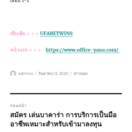
เสมอ 1-1
เพิ่มเติม > > >
UFABETWINS
หน้าแรก > > >
https://www.office-yano.com/
ผู้
เขียน
หมวด
admins
กันยายน 13, 2020
ข่าวบอล
เขียน
เมื่อ
หมู่
เมนู
ก่อนหน้า
นำทาง
สมัคร เล่นบาคาร่า การบริการเป็นมือ
เรื่อง
ก่อน
อาชีพเหมาะสำหรับเข้ามาลงทุน
เรื่อง
หน้า: