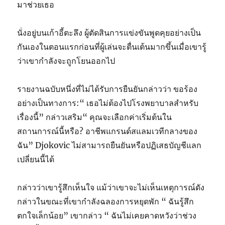
มาช่วยเธอ
นั่งอยู่บนเก้าอี้ตะลึง ผู้ตัดสินการแข่งขันพูดคุยอย่างเป็น
กันเองในตอนแรกก่อนที่ผู้เล่นจะตื่นเต้นมากขึ้นเมื่อเขารู้
ว่าเขากำลังจะถูกโยนออกไป
รายงานฉบับหนึ่งที่ไม่ได้รับการยืนยันกล่าวว่า ขอร้อง
อย่างเป็นทางการ:“ เธอไม่ต้องไปโรงพยาบาลสำหรับ
เรื่องนี้” กล่าวเสริม“ คุณจะเลือกค่าเริ่มต้นใน
สถานการณ์นี้หรือ? อาชีพแกรนด์สแลมเวทีกลางของ
ฉัน” Djokovic ไม่สามารถยืนยันหรือปฏิเสธบัญชีแลก
เปลี่ยนนี้ได้
กล่าวว่าเขารู้สึกเห็นใจ แม้ว่าเขาจะไม่เห็นเหตุการณ์ดัง
กล่าวในขณะที่เขากำลังฉลองการหยุดพัก “ ฉันรู้สึก
ตกใจเล็กน้อย” เขากล่าว “ ฉันไม่เคยคาดหวังว่าช่วง