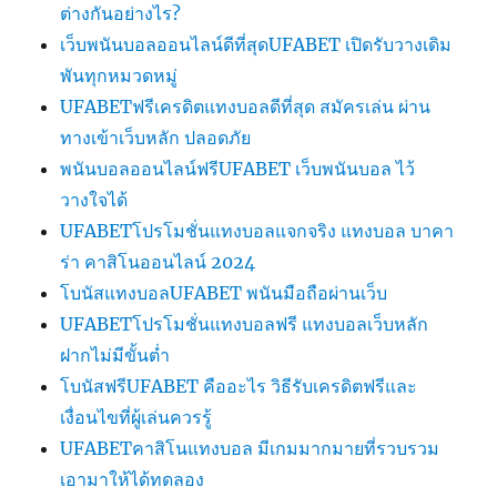
ต่างกันอย่างไร?
เว็บพนันบอลออนไลน์ดีที่สุดUFABET เปิดรับวางเดิม
พันทุกหมวดหมู่
UFABETฟรีเครดิตแทงบอลดีที่สุด สมัครเล่น ผ่าน
ทางเข้าเว็บหลัก ปลอดภัย
พนันบอลออนไลน์ฟรีUFABET เว็บพนันบอล ไว้
วางใจได้
UFABETโปรโมชั่นแทงบอลแจกจริง แทงบอล บาคา
ร่า คาสิโนออนไลน์ 2024
โบนัสแทงบอลUFABET พนันมือถือผ่านเว็บ
UFABETโปรโมชั่นแทงบอลฟรี แทงบอลเว็บหลัก
ฝากไม่มีขั้นต่ำ
โบนัสฟรีUFABET คืออะไร วิธีรับเครดิตฟรีและ
เงื่อนไขที่ผู้เล่นควรรู้
UFABETคาสิโนแทงบอล มีเกมมากมายที่รวบรวม
เอามาให้ได้ทดลอง