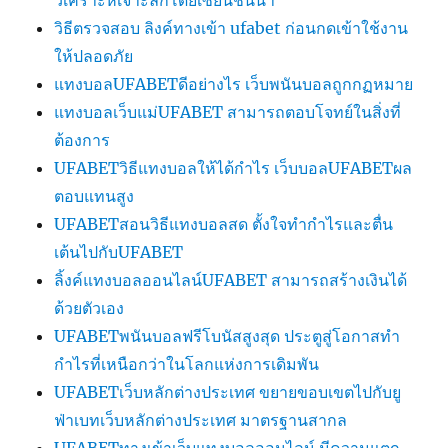
วิเคราะห์เจาะลึกโดยเซียนชั้นนำ
วิธีตรวจสอบ ลิงค์ทางเข้า ufabet ก่อนกดเข้าใช้งาน
ให้ปลอดภัย
แทงบอลUFABETดีอย่างไร เว็บพนันบอลถูกกฏหมาย
แทงบอลเว็บแม่UFABET สามารถตอบโจทย์ในสิ่งที่
ต้องการ
UFABETวิธีแทงบอลให้ได้กำไร เว็บบอลUFABETผล
ตอบแทนสูง
UFABETสอนวิธีแทงบอลสด ตั้งใจทำกำไรและตื่น
เต้นไปกับUFABET
ลิ้งค์แทงบอลออนไลน์UFABET สามารถสร้างเงินได้
ด้วยตัวเอง
UFABETพนันบอลฟรีโบนัสสูงสุด ประตูสู่โอกาสทำ
กำไรที่เหนือกว่าในโลกแห่งการเดิมพัน
UFABETเว็บหลักต่างประเทศ ขยายขอบเขตไปกับยู
ฟ่าเบทเว็บหลักต่างประเทศ มาตรฐานสากล