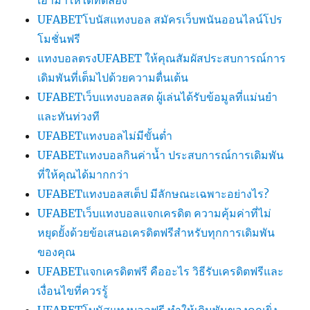
เอามาให้ได้ทดลอง
UFABETโบนัสแทงบอล สมัครเว็บพนันออนไลน์โปร
โมชั่นฟรี
แทงบอลตรงUFABET ให้คุณสัมผัสประสบการณ์การ
เดิมพันที่เต็มไปด้วยความตื่นเต้น
UFABETเว็บแทงบอลสด ผู้เล่นได้รับข้อมูลที่แม่นยำ
และทันท่วงที
UFABETแทงบอลไม่มีขั้นต่ำ
UFABETแทงบอลกินค่าน้ำ ประสบการณ์การเดิมพัน
ที่ให้คุณได้มากกว่า
UFABETแทงบอลสเต็ป มีลักษณะเฉพาะอย่างไร?
UFABETเว็บแทงบอลแจกเครดิต ความคุ้มค่าที่ไม่
หยุดยั้งด้วยข้อเสนอเครดิตฟรีสำหรับทุกการเดิมพัน
ของคุณ
UFABETแจกเครดิตฟรี คืออะไร วิธีรับเครดิตฟรีและ
เงื่อนไขที่ควรรู้