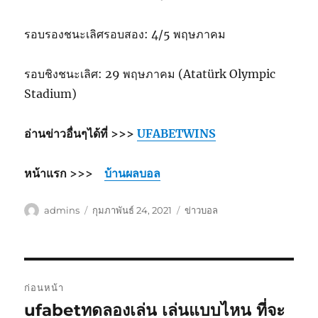
รอบรองชนะเลิศรอบสอง: 4/5 พฤษภาคม
รอบชิงชนะเลิศ: 29 พฤษภาคม (Atatürk Olympic
Stadium)
อ่านข่าวอื่นๆได้ที่ >>>
UFABETWINS
หน้าแรก >>>
บ้านผลบอล
ผู้
เขียน
หมวด
admins
กุมภาพันธ์ 24, 2021
ข่าวบอล
เขียน
เมื่อ
หมู่
เมนู
ก่อนหน้า
นำทาง
ufabetทดลองเล่น เล่นแบบไหน ที่จะ
เรื่อง