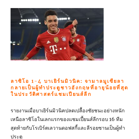
ลาซิโอ 1-4 บาเยิร์นมิวนิค: จามาลมูเซียลา
กลายเป็นผู้ทำประตูชาวอังกฤษที่อายุน้อยที่สุด
ในประวัติศาสตร์แชมเปียนส์ลีก
รายงานเมื่อบาเยิร์นมิวนิคปลดเปลื้องชัยชนะอย่างหนัก
เหนือลาซิโอในเลกแรกของแชมเปี้ยนส์ลีกรอบ 16 ทีม
สุดท้ายกับโรเบิร์ตเลวานดอฟสกี้และลีรอยซานเป็นผู้ทำ
ประตู