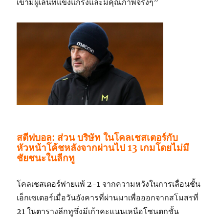
เขามีผู้เล่นที่แข็งแกร่งและมีคุณภาพจริงๆ”
สตีฟบอล: ส่วน บริษัท ในโคลเชสเตอร์กับ
หัวหน้าโค้ชหลังจากผ่านไป 13 เกมโดยไม่มี
ชัยชนะในลีกทู
โคลเชสเตอร์พ่ายแพ้ 2-1 จากความหวังในการเลื่อนชั้น
เอ็กเซเตอร์เมื่อวันอังคารที่ผ่านมาเพื่อออกจากสโมสรที่
21 ในตารางลีกทูซึ่งมีเก้าคะแนนเหนือโซนตกชั้น