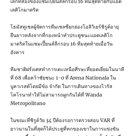
เลกที่สองของแชมเปี้ยนส์ลีกรอบ 16 ทีมสุดท้ายกับแอต
เลติโกมาดริด
โธมัสทูเชลผู้จัดการทีมเชลซียกย่องโอลิวิเยร์ชิรูด์อายุ
ยืนยาวหลังจากที่กองหน้าทำประตูชนะแอตเลติโก
มาดริดในแชมเปี้ยนส์ลีกรอบ 16 ทีมสุดท้ายเมื่อวัน
อังคาร
ทีมชาติฝรั่งเศสทำการเตะเหนือศีรษะที่ยอดเยี่ยมในนาที
ที่ 68 เพื่อคว้าชัยชนะ 1-0 ที่ Arena Nationala ใน
บูคาเรสต์โดยมีข้อ จำกัด ในการเดินทางของไวรัส
โคโรนาทำให้ไม่สามารถผูกกันได้ที่ Wanda
Metropolitano
ในขณะที่ชิรูด์วัย 34 ปีต้องรอการตรวจสอบ VAR ที่
ยาวนานในที่สุดก็ได้ประตูที่หกของเขาในการแข่งขัน