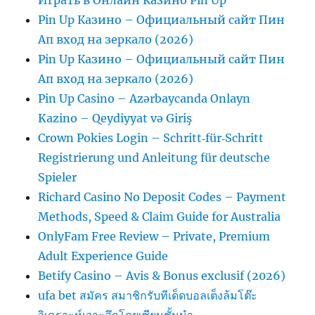
Играть в Онлайн Казино Pin Up
Pin Up Казино – Официальный сайт Пин
Ап вход на зеркало (2026)
Pin Up Казино – Официальный сайт Пин
Ап вход на зеркало (2026)
Pin Up Casino – Azərbaycanda Onlayn
Kazino – Qeydiyyat və Giriş
Crown Pokies Login – Schritt‑für‑Schritt
Registrierung und Anleitung für deutsche
Spieler
Richard Casino No Deposit Codes – Payment
Methods, Speed & Claim Guide for Australia
OnlyFam Free Review – Private, Premium
Adult Experience Guide
Betify Casino – Avis & Bonus exclusif (2026)
ufa bet สมัคร สมาชิกรับทีเด็ดบอลเต็งล้มโต๊ะ