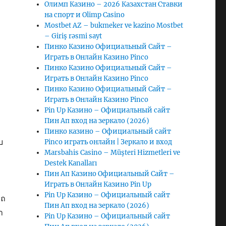
Олимп Казино – 2026 Казахстан Ставки
на спорт и Olimp Casino
Mostbet AZ – bukmeker ve kazino Mostbet
– Giriş rəsmi sayt
Пинко Казино Официальный Сайт –
Играть в Онлайн Казино Pinco
Пинко Казино Официальный Сайт –
Играть в Онлайн Казино Pinco
Пинко Казино Официальный Сайт –
Играть в Онлайн Казино Pinco
Pin Up Казино – Официальный сайт
Пин Ап вход на зеркало (2026)
Пинко казино – Официальный сайт
บ
Pinco играть онлайн | Зеркало и вход
Marsbahis Casino – Müşteri Hizmetleri ve
Destek Kanalları
Пин Ап Казино Официальный Сайт –
Играть в Онлайн Казино Pin Up
Pin Up Казино – Официальный сайт
รถ
Пин Ап вход на зеркало (2026)
า
Pin Up Казино – Официальный сайт