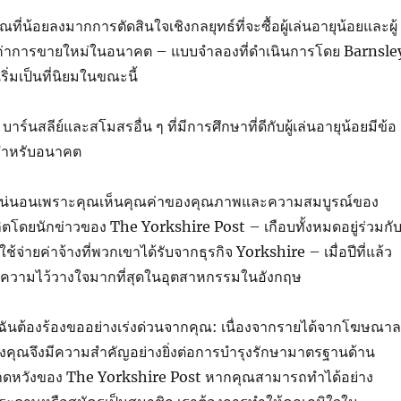
ที่น้อยลงมากการตัดสินใจเชิงกลยุทธ์ที่จะซื้อผู้เล่นอายุน้อยและผู้
ีมูลค่าการขายใหม่ในอนาคต – แบบจำลองที่ดำเนินการโดย Barnsle
ิ่มเป็นที่นิยมในขณะนี้
าร์นสลีย์และสโมสรอื่น ๆ ที่มีการศึกษาที่ดีกับผู้เล่นอายุน้อยมีข้อ
ญ่สำหรับอนาคต
อบจะแน่นอนเพราะคุณเห็นคุณค่าของคุณภาพและความสมบูรณ์ของ
ิตโดยนักข่าวของ The Yorkshire Post – เกือบทั้งหมดอยู่ร่วมกั
้จ่ายค่าจ้างที่พวกเขาได้รับจากธุรกิจ Yorkshire – เมื่อปีที่แล้ว
้รับความไว้วางใจมากที่สุดในอุตสาหกรรมในอังกฤษ
ี่ฉันต้องร้องขออย่างเร่งด่วนจากคุณ: เนื่องจากรายได้จากโฆษณา
คุณจึงมีความสำคัญอย่างยิ่งต่อการบำรุงรักษามาตรฐานด้าน
าดหวังของ The Yorkshire Post หากคุณสามารถทำได้อย่าง