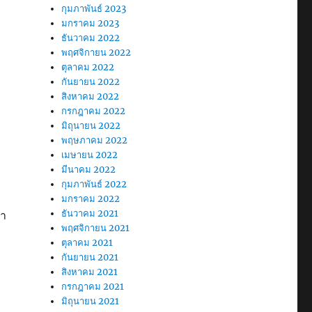
กุมภาพันธ์ 2023
มกราคม 2023
ธันวาคม 2022
พฤศจิกายน 2022
ตุลาคม 2022
กันยายน 2022
สิงหาคม 2022
กรกฎาคม 2022
มิถุนายน 2022
พฤษภาคม 2022
เมษายน 2022
มีนาคม 2022
กุมภาพันธ์ 2022
มกราคม 2022
ธันวาคม 2021
ขา
พฤศจิกายน 2021
ตุลาคม 2021
กันยายน 2021
สิงหาคม 2021
กรกฎาคม 2021
มิถุนายน 2021