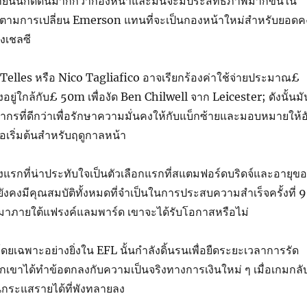
ซ้ายนั้นกดดันมากกว่ากองหน้าและมันจะมีประสิทธิภาพมากขึ้นใน
ตามการเปลี่ยน Emerson แทนที่จะเป็นกองหน้าใหม่สำหรับยอดค
งเชลซี
elles หรือ Nico Tagliafico อาจเรียกร้องค่าใช้จ่ายประมาณ£
ยู่ใกล้กับ£ 50m เพื่องัด Ben Chilwell จาก Leicester; ดังนั้นมั
ากรที่ดีกว่าเพื่อรักษาความมั่นคงให้กับแบ็กซ้ายและมอบหมายให้อ
ือเริ่มต้นสำหรับฤดูกาลหน้า
งแรกที่น่าประทับใจเป็นตัวเลือกแรกที่สแตมฟอร์ดบริดจ์และอายุข
ยังคงมีคุณสมบัติทั้งหมดที่จำเป็นในการประสบความสำเร็จครั้งที่ 9
ะมาภายใต้แฟรงค์แลมพาร์ด เขาจะได้รับโอกาสหรือไม่
ยเฉพาะอย่างยิ่งใน EFL นั้นกำลังดิ้นรนเพื่อยืดระยะเวลาการรัด
วกเขาได้ทำข้อตกลงกับความเป็นจริงทางการเงินใหม่ ๆ เมื่อเกมกลั
็นกระแสรายได้ที่พังทลายลง