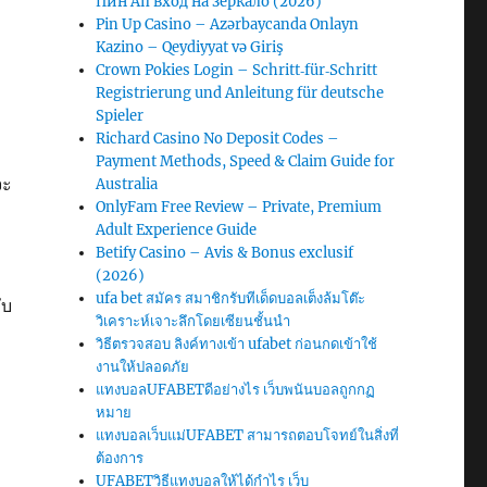
Пин Ап вход на зеркало (2026)
Pin Up Casino – Azərbaycanda Onlayn
Kazino – Qeydiyyat və Giriş
Crown Pokies Login – Schritt‑für‑Schritt
Registrierung und Anleitung für deutsche
Spieler
Richard Casino No Deposit Codes –
Payment Methods, Speed & Claim Guide for
จะ
Australia
OnlyFam Free Review – Private, Premium
Adult Experience Guide
Betify Casino – Avis & Bonus exclusif
(2026)
ufa bet สมัคร สมาชิกรับทีเด็ดบอลเต็งล้มโต๊ะ
ับ
วิเคราะห์เจาะลึกโดยเซียนชั้นนำ
วิธีตรวจสอบ ลิงค์ทางเข้า ufabet ก่อนกดเข้าใช้
งานให้ปลอดภัย
แทงบอลUFABETดีอย่างไร เว็บพนันบอลถูกกฏ
หมาย
แทงบอลเว็บแม่UFABET สามารถตอบโจทย์ในสิ่งที่
ต้องการ
UFABETวิธีแทงบอลให้ได้กำไร เว็บ