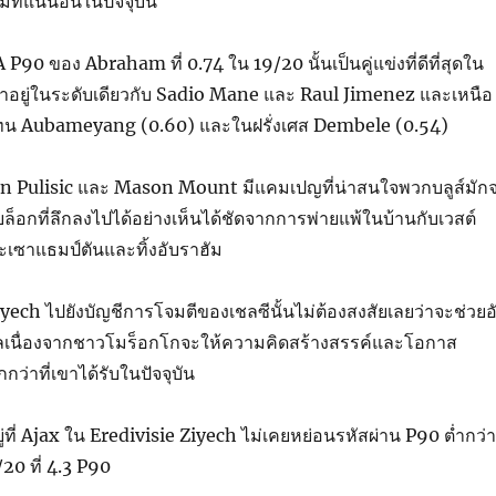
ที่แน่นอนในปัจจุบัน
P90 ของ Abraham ที่ 0.74 ใน 19/20 นั้นเป็นคู่แข่งที่ดีที่สุดใน
ขาอยู่ในระดับเดียวกับ Sadio Mane และ Raul Jimenez และเหนือ
ทน Aubameyang (0.60) และในฝรั่งเศส Dembele (0.54)
an Pulisic และ Mason Mount มีแคมเปญที่น่าสนใจพวกบลูส์มัก
อกที่ลึกลงไปได้อย่างเห็นได้ชัดจากการพ่ายแพ้ในบ้านกับเวสต์
ะเซาแธมป์ตันและทิ้งอับราฮัม
yech ไปยังบัญชีการโจมตีของเชลซีนั้นไม่ต้องสงสัยเลยว่าจะช่วยอ
ลเนื่องจากชาวโมร็อกโกจะให้ความคิดสร้างสรรค์และโอกาส
ว่าที่เขาได้รับในปัจจุบัน
ู่ที่ Ajax ใน Eredivisie Ziyech ไม่เคยหย่อนรหัสผ่าน P90 ต่ำกว่า
20 ที่ 4.3 P90