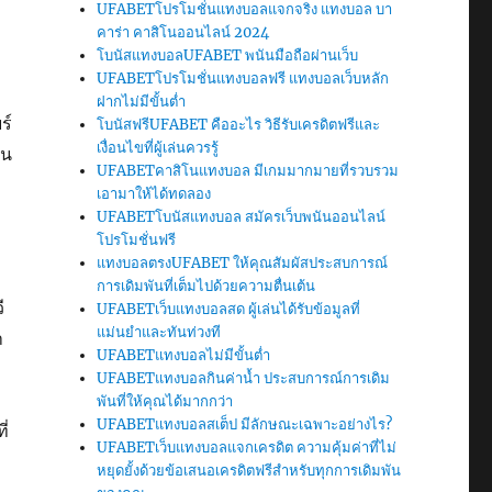
UFABETโปรโมชั่นแทงบอลแจกจริง แทงบอล บา
คาร่า คาสิโนออนไลน์ 2024
โบนัสแทงบอลUFABET พนันมือถือผ่านเว็บ
UFABETโปรโมชั่นแทงบอลฟรี แทงบอลเว็บหลัก
ฝากไม่มีขั้นต่ำ
ร์
โบนัสฟรีUFABET คืออะไร วิธีรับเครดิตฟรีและ
เงื่อนไขที่ผู้เล่นควรรู้
าน
UFABETคาสิโนแทงบอล มีเกมมากมายที่รวบรวม
เอามาให้ได้ทดลอง
UFABETโบนัสแทงบอล สมัครเว็บพนันออนไลน์
โปรโมชั่นฟรี
แทงบอลตรงUFABET ให้คุณสัมผัสประสบการณ์
การเดิมพันที่เต็มไปด้วยความตื่นเต้น
ี
UFABETเว็บแทงบอลสด ผู้เล่นได้รับข้อมูลที่
แม่นยำและทันท่วงที
า
UFABETแทงบอลไม่มีขั้นต่ำ
UFABETแทงบอลกินค่าน้ำ ประสบการณ์การเดิม
พันที่ให้คุณได้มากกว่า
UFABETแทงบอลสเต็ป มีลักษณะเฉพาะอย่างไร?
ี่
UFABETเว็บแทงบอลแจกเครดิต ความคุ้มค่าที่ไม่
หยุดยั้งด้วยข้อเสนอเครดิตฟรีสำหรับทุกการเดิมพัน