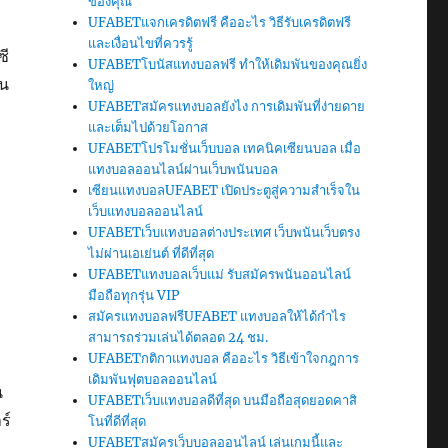
ของคุณ
UFABETแจกเครดิตฟรี คืออะไร วิธีรับเครดิตฟรี
และเงื่อนไขที่ควรรู้
ซี
UFABETโบนัสแทงบอลฟรี ทำให้เดิมพันของคุณยิ่ง
่น
ใหญ่
UFABETสมัครแทงบอลยังไง การเดิมพันที่ง่ายดาย
และเต็มไปด้วยโอกาส
UFABETโปรโมชั่นเว็บบอล เทคนิคเซียนบอล เมื่อ
แทงบอลออนไลน์ผ่านเว็บพนันบอล
เซียนแทงบอลUFABET เปิดประตูสู่ความสำเร็จใน
เว็บแทงบอลออนไลน์
UFABETเว็บแทงบอลต่างประเทศ เว็บพนันเว็บตรง
ไม่ผ่านเอเย่นต์ ที่ดีที่สุด
UFABETแทงบอลเว็บแม่ รับสมัครพนันออนไลน์
มือถือทุกรุ่น VIP
สมัครแทงบอลฟรีUFABET แทงบอลให้ได้กำไร
สามารถร่วมเล่นได้ตลอด 24 ชม.
UFABETกติกาแทงบอล คืออะไร วิธีเข้าใจกฎการ
เดิมพันฟุตบอลออนไลน์
น
UFABETเว็บแทงบอลดีที่สุด บนมือถือสุดยอดคาสิ
ร์
โนที่ดีที่สุด
UFABETสมัครเว็บบอลออนไลน์ เล่นเกมนี้และ