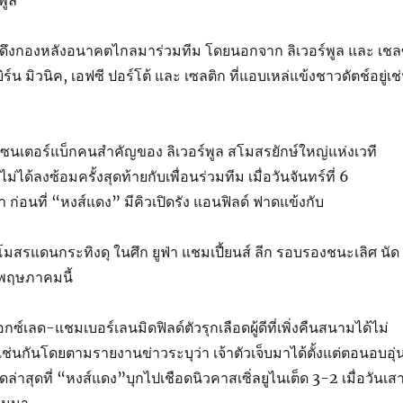
นี้ดึงกองหลังอนาคตไกลมาร่วมทีม โดยนอกจาก ลิเวอร์พูล และ เชล
เยิร์น มิวนิค, เอฟซี ปอร์โต้ และ เซลติก ที่แอบเหล่แข้งชาวดัตช์อยู่เช
 เซนเตอร์แบ็กคนสำคัญของ ลิเวอร์พูล สโมสรยักษ์ใหญ่แห่งเวที
ไม่ได้ลงซ้อมครั้งสุดท้ายกับเพื่อนร่วมทีม เมื่อวันจันทร์ที่ 6
ก่อนที่ “หงส์แดง” มีคิวเปิดรัง แอนฟิลด์ ฟาดแข้งกับ
มสรแดนกระทิงดุ ในศึก ยูฟ่า แชมเปี้ยนส์ ลีก รอบรองชนะเลิศ นัด
7 พฤษภาคมนี้
กซ์เลด-แชมเบอร์เลนมิดฟิลด์ตัวรุกเลือดผู้ดีที่เพิ่งคืนสนามได้ไม่
ช่นกันโดยตามรายงานข่าวระบุว่า เจ้าตัวเจ็บมาได้ตั้งแต่ตอนอบอุ่
ล่าสุดที่ “หงส์แดง”บุกไปเชือดนิวคาสเซิ่ลยูไนเต็ด 3-2 เมื่อวันเสา
่านมา