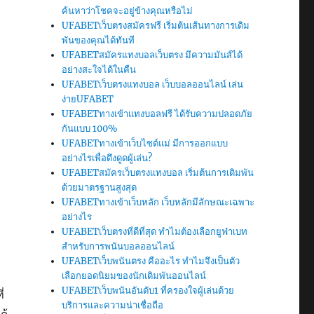
ค้นหาว่าโชคจะอยู่ข้างคุณหรือไม่
UFABETเว็บตรงสมัครฟรี เริ่มต้นเส้นทางการเดิม
พันของคุณได้ทันที
UFABETสมัครแทงบอลเว็บตรง มีความมันส์ได้
อย่างสะใจได้ในคืน
UFABETเว็บตรงแทงบอล เว็บบอลออนไลน์ เล่น
ง่ายUFABET
UFABETทางเข้าแทงบอลฟรี ได้รับความปลอดภัย
กันแบบ 100%
UFABETทางเข้าเว็บไซต์แม่ มีการออกแบบ
อย่างไรเพื่อดึงดูดผู้เล่น?
UFABETสมัครเว็บตรงแทงบอล เริ่มต้นการเดิมพัน
ด้วยมาตรฐานสูงสุด
UFABETทางเข้าเว็บหลัก เว็บหลักมีลักษณะเฉพาะ
อย่างไร
UFABETเว็บตรงที่ดีที่สุด ทำไมต้องเลือกยูฟ่าเบท
สำหรับการพนันบอลออนไลน์
UFABETเว็บพนันตรง คืออะไร ทำไมจึงเป็นตัว
เลือกยอดนิยมของนักเดิมพันออนไลน์
UFABETเว็บพนันอันดับ1 ที่ครองใจผู้เล่นด้วย
่
บริการและความน่าเชื่อถือ
ด้