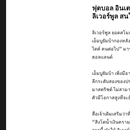
ฟุตบอล อินเต
ลิเวอร์พูล สนใ
ลิเวอร์พูล ยอดสโมส
เอ็มบูยัมบ้ากองหลั
ไดค์ คนต่อไป” มา
ฮอลแลนด์
เอ็มบูยัมบ้า เพิ่งม
ลีกระดับสองของปร
มาสตริชต์ ไม่สามา
ตัวมีโอกาสสูงที่จะย
สื่อเจ้าเดิมเสริมว่
“สิงโตน้ำเงินคราม
จากนี้ ทำให้ ลิเวอร์