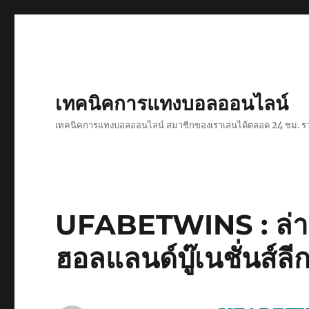
เทคนิคการแทงบอลออนไลน์
เทคนิคการแทงบอลออนไลน์ สมาชิกของเราเล่นได้ตลอด 24 ชม. รวบ
UFABETWINS : ล่าแ
ฮอลแลนด์บู๊เนชั่นส์ลี