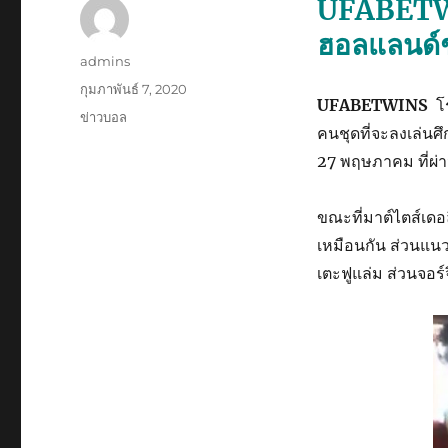
UFABETWIN
ฮอลแลนด์ชุ
ผู้
admins
เขียน
เขียน
กุมภาพันธ์ 7, 2020
UFABETWINS
โร
เมื่อ
หมวด
ข่าวบอล
คนชุดที่จะลงเล่นศึก
หมู่
27 พฤษภาคม ที่ผ่า
ขณะที่มาต์ไตส์เดอล
เหมือนกัน ส่วนแนว
เตะฟูแล่ม ส่วนจอร