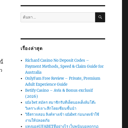
ค้นหา
ค้นหา:
เรื่องล่าสุด
Richard Casino No Deposit Codes –
ี้
Payment Methods, Speed & Claim Guide for
าว
Australia
OnlyFam Free Review – Private, Premium
Adult Experience Guide
Betify Casino – Avis & Bonus exclusif
(2026)
ufa bet สมัคร สมาชิกรับทีเด็ดบอลเต็งล้มโต๊ะ
วิเคราะห์เจาะลึกโดยเซียนชั้นนำ
วิธีตรวจสอบ ลิงค์ทางเข้า ufabet ก่อนกดเข้าใช้
งานให้ปลอดภัย
แทงบอลUFABETดีอย่างไร เว็บพนันบอลถูกกฏ