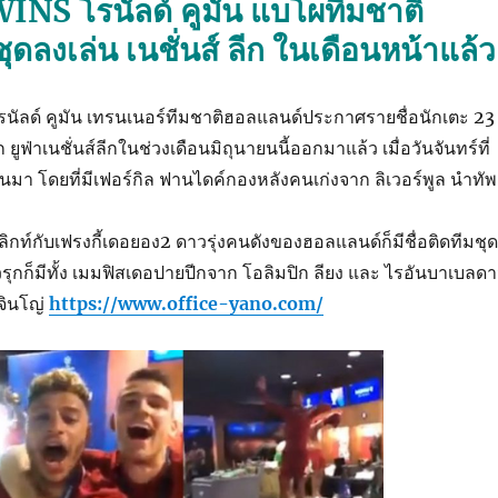
S โรนัลด์ คูมัน แบโผทีมชาติ
ดลงเล่น เนชั่นส์ ลีก ในเดือนหน้าแล้ว
นัลด์ คูมัน เทรนเนอร์ทีมชาติฮอลแลนด์ประกาศรายชื่อนักเตะ 23
 ยูฟ่าเนชั่นส์ลีกในช่วงเดือนมิถุนายนนี้ออกมาแล้ว เมื่อวันจันทร์ที่
นมา โดยที่มีเฟอร์กิล ฟานไดค์กองหลังคนเก่งจาก ลิเวอร์พูล นำทัพ
ิกท์กับเฟรงกี้เดอยอง2 ดาวรุ่งคนดังของฮอลแลนด์ก็มีชื่อติดทีมชุดน
รุกก็มีทั้ง เมมฟิสเดอปายปีกจาก โอลิมปิก ลียง และ ไรอันบาเบลด
์จินโญ่
https://www.office-yano.com/