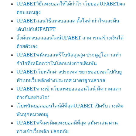
UFABETวิธีแทงบอลให้ได้กำไร เว็บบอลUFABETผล
ตอบแทนสูง
UFABETสอนวิธีแทงบอลสด ตั้งใจทำกำไรและตื่น
เต้นไปกับUFABET
ลิ้งค์แทงบอลออนไลน์UFABET สามารถสร้างเงินได้
ด้วยตัวเอง
UFABETพนันบอลฟรีโบนัสสูงสุด ประตูสู่โอกาสทำ
กำไรที่เหนือกว่าในโลกแห่งการเดิมพัน
UFABETเว็บหลักต่างประเทศ ขยายขอบเขตไปกับยู
ฟ่าเบทเว็บหลักต่างประเทศ มาตรฐานสากล
UFABETทางเข้าเว็บแทงบอลออนไลน์ มีความแตก
ต่างกันอย่างไร?
เว็บพนันบอลออนไลน์ดีที่สุดUFABET เปิดรับวางเดิม
พันทุกหมวดหมู่
UFABETฟรีเครดิตแทงบอลดีที่สุด สมัครเล่น ผ่าน
ทางเข้าเว็บหลัก ปลอดภัย