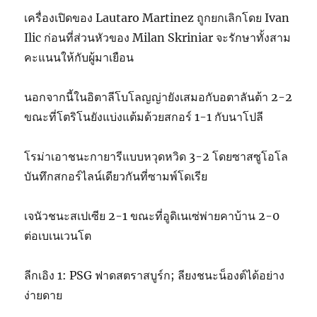
เครื่องเปิดของ Lautaro Martinez ถูกยกเลิกโดย Ivan
Ilic ก่อนที่ส่วนหัวของ Milan Skriniar จะรักษาทั้งสาม
คะแนนให้กับผู้มาเยือน
นอกจากนี้ในอิตาลีโบโลญญ่ายังเสมอกับอตาลันต้า 2-2
ขณะที่โตริโนยังแบ่งแต้มด้วยสกอร์ 1-1 กับนาโปลี
โรม่าเอาชนะกายารีแบบหวุดหวิด 3-2 โดยซาสซูโอโล
บันทึกสกอร์ไลน์เดียวกันที่ซามพ์โดเรีย
เจนัวชนะสเปเซีย 2-1 ขณะที่อูดิเนเซ่พ่ายคาบ้าน 2-0
ต่อเบเนเวนโต
ลีกเอิง 1: PSG ฟาดสตราสบูร์ก; ลียงชนะน็องต์ได้อย่าง
ง่ายดาย