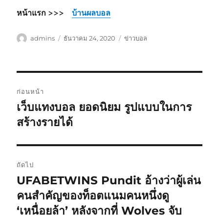
หน้าแรก >>>
บ้านผลบอล
ผู้
เขียน
หมวด
admins
ธันวาคม 24, 2020
ข่าวบอล
เขียน
เมื่อ
หมู่
เมนู
ก่อนหน้า
นำทาง
เว็บแทงบอล ยอดนิยม รูปแบบในการ
เรื่อง
ก่อน
สร้างรายได้
เรื่อง
หน้า:
ถัดไป
UFABETWINS Pundit อ้างว่าผู้เล่น
เรื่อง
ต่อ
คนสำคัญของท็อตแนมคนหนึ่งดู
ไป:
‘เหนื่อยล้า’ หลังจากที่ Wolves จับ