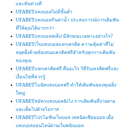
และทันท่วงที
UFABETแทงบอลไม่มีขั้นต่ำ
UFABETแทงบอลกินค่าน้ำ ประสบการณ์การเดิมพัน
ที่ให้คุณได้มากกว่า
UFABETแทงบอลสเต็ป มีลักษณะเฉพาะอย่างไร?
UFABETเว็บแทงบอลแจกเครดิต ความคุ้มค่าที่ไม่
หยุดยั้งด้วยข้อเสนอเครดิตฟรีสำหรับทุกการเดิมพัน
ของคุณ
UFABETแจกเครดิตฟรี คืออะไร วิธีรับเครดิตฟรีและ
เงื่อนไขที่ควรรู้
UFABETโบนัสแทงบอลฟรี ทำให้เดิมพันของคุณยิ่ง
ใหญ่
UFABETสมัครแทงบอลยังไง การเดิมพันที่ง่ายดาย
และเต็มไปด้วยโอกาส
UFABETโปรโมชั่นเว็บบอล เทคนิคเซียนบอล เมื่อ
แทงบอลออนไลน์ผ่านเว็บพนันบอล