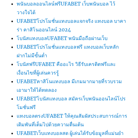
พนันบอลออนไลน์ฟรีUFABET เว็บพนันบอล ไว้
วางใจได้
UFABETโปรโมชั่นแทงบอลแจกจริง แทงบอล บาคา
ร่า คาสิโนออนไลน์ 2024
โบนัสแทงบอลUFABET พนันมือถือผ่านเว็บ
UFABETโปรโมชั่นแทงบอลฟรี แทงบอลเว็บหลัก
ฝากไม่มีขั้นต่ำ
โบนัสฟรีUFABET คืออะไร วิธีรับเครดิตฟรีและ
เงื่อนไขที่ผู้เล่นควรรู้
UFABETคาสิโนแทงบอล มีเกมมากมายที่รวบรวม
เอามาให้ได้ทดลอง
UFABETโบนัสแทงบอล สมัครเว็บพนันออนไลน์โปร
โมชั่นฟรี
แทงบอลตรงUFABET ให้คุณสัมผัสประสบการณ์การ
เดิมพันที่เต็มไปด้วยความตื่นเต้น
UFABETเว็บแทงบอลสด ผู้เล่นได้รับข้อมูลที่แม่นยำ