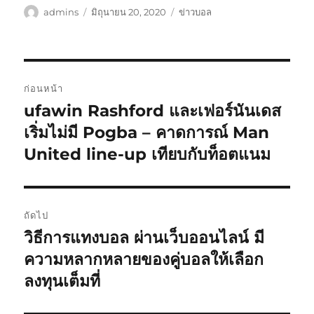
ผู้
เขียน
หมวด
admins
มิถุนายน 20, 2020
ข่าวบอล
เขียน
เมื่อ
หมู่
เมนู
ก่อนหน้า
นำทาง
ufawin Rashford และเฟอร์นันเดส
เรื่อง
ก่อน
เริ่มไม่มี Pogba – คาดการณ์ Man
เรื่อง
หน้า:
United line-up เทียบกับท็อตแนม
ถัดไป
วิธีการแทงบอล ผ่านเว็บออนไลน์ มี
เรื่อง
ต่อ
ความหลากหลายของคู่บอลให้เลือก
ไป:
ลงทุนเต็มที่