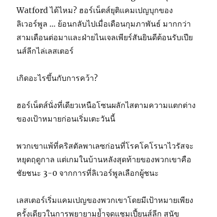
Watford ได้ไหม? ฮอร์เน็ตส์ยุติแคมเปญบุกของ
ลิเวอร์พูล … ย้อนกลับไปเมื่อเดือนกุมภาพันธ์ มากกว่า
สามเดือนต่อมาและฝ่ายไนเจลเพียร์สันยินดีต้อนรับเปีย
นส์ลีกไล่เลสเตอร์
เกิดอะไรขึ้นกับการคว้า?
ฮอร์เน็ตส์นั่งที่เดียวเหนือโซนผลักไสตามความแตกต่าง
ของเป้าหมายก่อนเริ่มเตะวันนี้
พวกเขาแพ้ที่คริสตัลพาเลซก่อนที่โรคโคโรนาไวรัสจะ
หยุดฤดูกาล แต่เกมในบ้านหลังสุดท้ายของพวกเขาคือ
ชัยชนะ 3-0 จากการที่ลิเวอร์พูลเลือกผู้ชนะ
เลสเตอร์เริ่มแคมเปญของพวกเขาโดยมีเป้าหมายเพียง
ครั้งเดียวในการพยายามย้ำจุดแชมเปี้ยนส์ลีก สุนัข