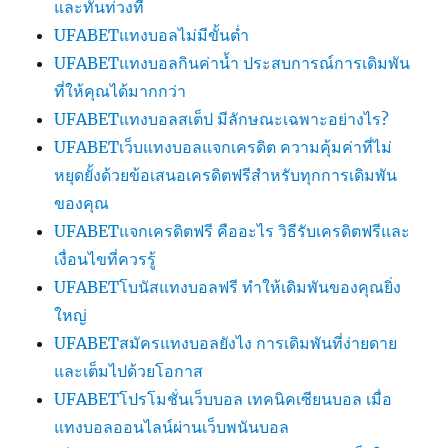
และทันท่วงที
UFABETแทงบอลไม่มีขั้นต่ำ
UFABETแทงบอลกินค่าน้ำ ประสบการณ์การเดิมพัน
ที่ให้คุณได้มากกว่า
UFABETแทงบอลสเต็ป มีลักษณะเฉพาะอย่างไร?
UFABETเว็บแทงบอลแจกเครดิต ความคุ้มค่าที่ไม่
หยุดยั้งด้วยข้อเสนอเครดิตฟรีสำหรับทุกการเดิมพัน
ของคุณ
UFABETแจกเครดิตฟรี คืออะไร วิธีรับเครดิตฟรีและ
เงื่อนไขที่ควรรู้
UFABETโบนัสแทงบอลฟรี ทำให้เดิมพันของคุณยิ่ง
ใหญ่
UFABETสมัครแทงบอลยังไง การเดิมพันที่ง่ายดาย
และเต็มไปด้วยโอกาส
UFABETโปรโมชั่นเว็บบอล เทคนิคเซียนบอล เมื่อ
แทงบอลออนไลน์ผ่านเว็บพนันบอล