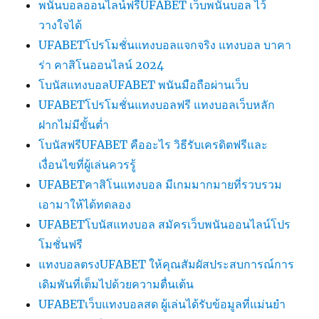
พนันบอลออนไลน์ฟรีUFABET เว็บพนันบอล ไว้
วางใจได้
UFABETโปรโมชั่นแทงบอลแจกจริง แทงบอล บาคา
ร่า คาสิโนออนไลน์ 2024
โบนัสแทงบอลUFABET พนันมือถือผ่านเว็บ
UFABETโปรโมชั่นแทงบอลฟรี แทงบอลเว็บหลัก
ฝากไม่มีขั้นต่ำ
โบนัสฟรีUFABET คืออะไร วิธีรับเครดิตฟรีและ
เงื่อนไขที่ผู้เล่นควรรู้
UFABETคาสิโนแทงบอล มีเกมมากมายที่รวบรวม
เอามาให้ได้ทดลอง
UFABETโบนัสแทงบอล สมัครเว็บพนันออนไลน์โปร
โมชั่นฟรี
แทงบอลตรงUFABET ให้คุณสัมผัสประสบการณ์การ
เดิมพันที่เต็มไปด้วยความตื่นเต้น
UFABETเว็บแทงบอลสด ผู้เล่นได้รับข้อมูลที่แม่นยำ