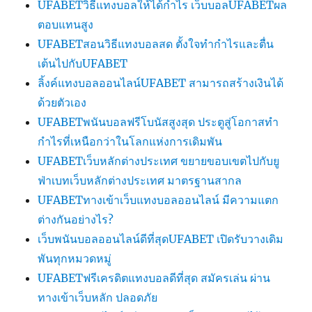
UFABETวิธีแทงบอลให้ได้กำไร เว็บบอลUFABETผล
ตอบแทนสูง
UFABETสอนวิธีแทงบอลสด ตั้งใจทำกำไรและตื่น
เต้นไปกับUFABET
ลิ้งค์แทงบอลออนไลน์UFABET สามารถสร้างเงินได้
ด้วยตัวเอง
UFABETพนันบอลฟรีโบนัสสูงสุด ประตูสู่โอกาสทำ
กำไรที่เหนือกว่าในโลกแห่งการเดิมพัน
UFABETเว็บหลักต่างประเทศ ขยายขอบเขตไปกับยู
ฟ่าเบทเว็บหลักต่างประเทศ มาตรฐานสากล
UFABETทางเข้าเว็บแทงบอลออนไลน์ มีความแตก
ต่างกันอย่างไร?
เว็บพนันบอลออนไลน์ดีที่สุดUFABET เปิดรับวางเดิม
พันทุกหมวดหมู่
UFABETฟรีเครดิตแทงบอลดีที่สุด สมัครเล่น ผ่าน
ทางเข้าเว็บหลัก ปลอดภัย