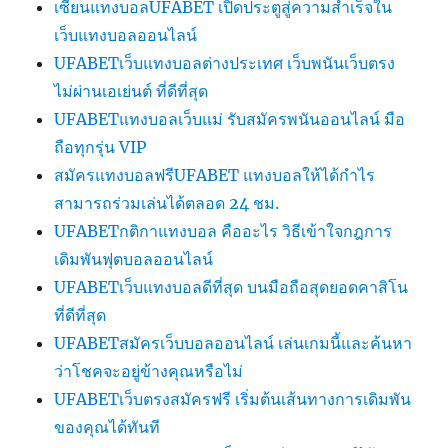
เซียนแทงบอลUFABET เปิดประตูสู่ความสำเร็จใน
เว็บแทงบอลออนไลน์
UFABETเว็บแทงบอลต่างประเทศ เว็บพนันเว็บตรง
ไม่ผ่านเอเย่นต์ ที่ดีที่สุด
UFABETแทงบอลเว็บแม่ รับสมัครพนันออนไลน์ มือ
ถือทุกรุ่น VIP
สมัครแทงบอลฟรีUFABET แทงบอลให้ได้กำไร
สามารถร่วมเล่นได้ตลอด 24 ชม.
UFABETกติกาแทงบอล คืออะไร วิธีเข้าใจกฎการ
เดิมพันฟุตบอลออนไลน์
UFABETเว็บแทงบอลดีที่สุด บนมือถือสุดยอดคาสิโน
ที่ดีที่สุด
UFABETสมัครเว็บบอลออนไลน์ เล่นเกมนี้และค้นหา
ว่าโชคจะอยู่ข้างคุณหรือไม่
UFABETเว็บตรงสมัครฟรี เริ่มต้นเส้นทางการเดิมพัน
ของคุณได้ทันที