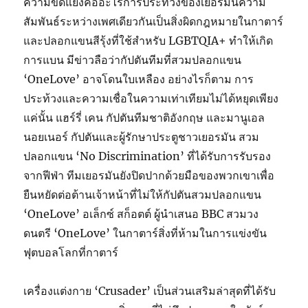
ความขัดแย้งคืออะไรการประท้วงของเยอรมนีความ
สัมพันธ์ระหว่างเพศเดียวกันเป็นสิ่งผิดกฎหมายในกาตาร์
และปลอกแขนสีรุ้งที่ใช้สำหรับ LGBTQIA+ ทำให้เกิด
การแบน มีข่าวลือว่ากัปตันทีมที่สวมปลอกแขน
‘OneLove’ อาจโดนใบเหลือง อย่างไรก็ตาม การ
ประท้วงและความเชื่อในความเท่าเทียมไม่ได้หยุดเพียง
แค่นั้น แฮร์รี่ เคน กัปตันทีมชาติอังกฤษ และมานูเอล
นอยเนอร์ กัปตันและผู้รักษาประตูชาวเยอรมัน สวม
ปลอกแขน ‘No Discrimination’ ที่ได้รับการรับรอง
จากฟีฟ่า ทีมเยอรมันยังปิดปากด้วยมือของพวกเขาเพื่อ
ยืนหยัดต่อต้านเจ้าหน้าที่ไม่ให้กัปตันสวมปลอกแขน
‘OneLove’ อเล็กซ์ สก็อตต์ ผู้นำเสนอ BBC สวมวง
ดนตรี ‘OneLove’ ในกาตาร์สิ่งที่ห้ามในการแข่งขัน
ฟุตบอลโลกที่กาตาร์
เครื่องแต่งกาย ‘Crusader’ เป็นส่วนเสริมล่าสุดที่ได้รับ