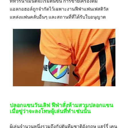
ที่ทัวร์นาเมนต์จะเริ่มต้นขึ้น การขายเครื่องดื่ม
แอลกอฮอล์ถูกจำกัดไว้เฉพาะงานฟีฟ่าแฟนเฟสติวัล
แหล่งแฟนคลับอื่นๆ และสถานที่ที่ได้รับใบอนุญาต
ปลอกแขนวันเลิฟ ฟีฟ่าสั่งห้ามสวมปลอกแขน
เมื่อขู่ว่าจะลงโทษผู้เล่นที่ทำเช่นนั้น
ผู้เล่นจำนวนหนึ่งรวมถึงกัปตันทีมชาติอังกฤษ แฮร์รี่ เคน