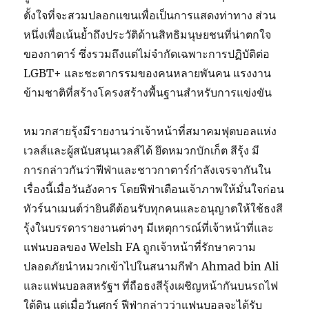
ตั้งใจที่จะสวมปลอกแขนเพื่อเป็นการแสดงท่าทาง ส่วน
หนึ่งเพื่อเน้นย้ำถึงประวัติด้านสิทธิมนุษยชนที่น่าตกใจ
ของกาตาร์ ซึ่งรวมถึงแต่ไม่จำกัดเฉพาะการปฏิบัติต่อ
LGBT+ และชะตากรรมของคนหลายพันคน แรงงาน
ข้ามชาติที่สร้างโครงสร้างพื้นฐานสำหรับการแข่งขัน
หมวกสายรุ้งมีรายงานว่าเจ้าหน้าที่สมาคมฟุตบอลแห่ง
เวลส์และผู้สนับสนุนเวลส์ได้ ยึดหมวกบักเก็ต สีรุ้ง มี
การกล่าวกันว่าฟีฟ่าและชาวกาตาร์กำลังเจรจากันใน
เรื่องนี้เมื่อวันอังคาร โดยฟีฟ่าเตือนเจ้าภาพให้มั่นใจก่อน
ทัวร์นาเมนต์ว่ายินดีต้อนรับทุกคนและอนุญาตให้ใช้ธงสี
รุ้งในบรรดารายงานต่างๆ มีเหตุการณ์ที่เจ้าหน้าที่และ
แฟนบอลของ Welsh FA ถูกเจ้าหน้าที่รักษาความ
ปลอดภัยนำหมวกเข้าไปในสนามกีฬา Ahmad bin Ali
และแฟนบอลสหรัฐฯ ที่ถือธงสีรุ้งเผชิญหน้ากันบนรถไฟ
ใต้ดิน แต่เมื่อวันศุกร์ ฟีฟ่ากล่าวว่าแฟนบอลจะได้รับ