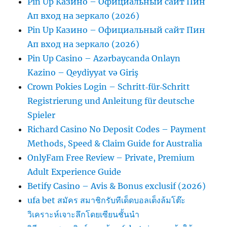
Pin Up Казино – Официальный сайт Пин
Ап вход на зеркало (2026)
Pin Up Казино – Официальный сайт Пин
Ап вход на зеркало (2026)
Pin Up Casino – Azərbaycanda Onlayn
Kazino – Qeydiyyat və Giriş
Crown Pokies Login – Schritt‑für‑Schritt
Registrierung und Anleitung für deutsche
Spieler
Richard Casino No Deposit Codes – Payment
Methods, Speed & Claim Guide for Australia
OnlyFam Free Review – Private, Premium
Adult Experience Guide
Betify Casino – Avis & Bonus exclusif (2026)
ufa bet สมัคร สมาชิกรับทีเด็ดบอลเต็งล้มโต๊ะ
วิเคราะห์เจาะลึกโดยเซียนชั้นนำ