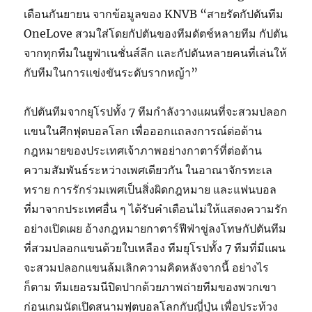
เดือนกันยายน จากข้อมูลของ KNVB “สายรัดกัปตันทีม
OneLove สวมใส่โดยกัปตันของทีมดัตช์หลายทีม กัปตัน
จากทุกทีมในยูฟ่าเนชั่นส์ลีก และกัปตันหลายคนที่เล่นให้
กับทีมในการแข่งขันระดับรากหญ้า”
กัปตันทีมจากยุโรปทั้ง 7 ทีมกำลังวางแผนที่จะสวมปลอก
แขนในศึกฟุตบอลโลก เพื่อออกแถลงการณ์ต่อต้าน
กฎหมายของประเทศเจ้าภาพอย่างกาตาร์ที่ต่อต้าน
ความสัมพันธ์ระหว่างเพศเดียวกัน ในอาณาจักรทะเล
ทราย การรักร่วมเพศเป็นสิ่งผิดกฎหมาย และแฟนบอล
ที่มาจากประเทศอื่น ๆ ได้รับคำเตือนไม่ให้แสดงความรัก
อย่างเปิดเผย อ้างกฎหมายกาตาร์ฟีฟ่าขู่ลงโทษกัปตันทีม
ที่สวมปลอกแขนด้วยใบเหลือง ทีมยุโรปทั้ง 7 ทีมที่มีแผน
จะสวมปลอกแขนล้มเลิกความคิดหลังจากนี้ อย่างไร
ก็ตาม ทีมเยอรมนีปิดปากด้วยภาพถ่ายทีมของพวกเขา
ก่อนเกมนัดเปิดสนามฟุตบอลโลกกับญี่ปุ่น เพื่อประท้วง