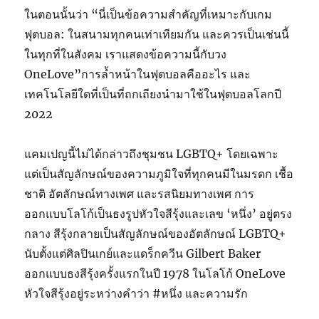
ในตอนนั้นว่า “นี่เป็นข้อความสำคัญที่เหมาะกับเกม
ฟุตบอล: ในสนามทุกคนเท่าเทียมกัน และควรเป็นเช่นนี้
ในทุกที่ในสังคม เราแสดงข้อความนี้กับวง
OneLove”การล้ำหน้าในฟุตบอลคืออะไร และ
เทคโนโลยีใดที่เป็นที่ถกเถียงนำมาใช้ในฟุตบอลโลกปี
2022
แคมเปญนี้ไม่ได้กล่าวถึงชุมชน LGBTQ+ โดยเฉพาะ
แต่เป็นสัญลักษณ์ของความภูมิใจที่ทุกคนมีในมรดก เชื้อ
ชาติ อัตลักษณ์ทางเพศ และรสนิยมทางเพศ การ
ออกแบบโลโก้เป็นธงรูปหัวใจสีรุ้งและเลข ‘หนึ่ง’ อยู่ตรง
กลาง สีรุ้งกลายเป็นสัญลักษณ์ของอัตลักษณ์ LGBTQ+
นับตั้งแต่ศิลปินเกย์และแดร็กควีน Gilbert Baker
ออกแบบธงสีรุ้งครั้งแรกในปี 1978 ในโลโก้ OneLove
หัวใจสีรุ้งอยู่ระหว่างคำว่า #หนึ่ง และความรัก