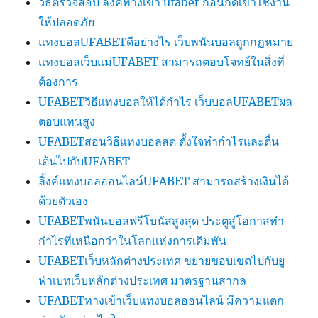
วิธีตรวจสอบ ลิงค์ทางเข้า ufabet ก่อนกดเข้าใช้งาน
ให้ปลอดภัย
แทงบอลUFABETดีอย่างไร เว็บพนันบอลถูกกฏหมาย
แทงบอลเว็บแม่UFABET สามารถตอบโจทย์ในสิ่งที่
ต้องการ
UFABETวิธีแทงบอลให้ได้กำไร เว็บบอลUFABETผล
ตอบแทนสูง
UFABETสอนวิธีแทงบอลสด ตั้งใจทำกำไรและตื่น
เต้นไปกับUFABET
ลิ้งค์แทงบอลออนไลน์UFABET สามารถสร้างเงินได้
ด้วยตัวเอง
UFABETพนันบอลฟรีโบนัสสูงสุด ประตูสู่โอกาสทำ
กำไรที่เหนือกว่าในโลกแห่งการเดิมพัน
UFABETเว็บหลักต่างประเทศ ขยายขอบเขตไปกับยู
ฟ่าเบทเว็บหลักต่างประเทศ มาตรฐานสากล
UFABETทางเข้าเว็บแทงบอลออนไลน์ มีความแตก