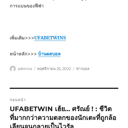
การแบนของฟีฟ่า
เพิ่มเติม>>>
UFABETWINS
หน้าหลัก>>>
บ้านผลบอล
ผู้
เขียน
หมวด
admins
พฤศจิกายน 25, 2022
ข่าวบอล
เขียน
เมื่อ
หมู่
เมนู
ก่อนหน้า
นำทาง
UFABETWIN เฮ้ย… ศรัณย์ ! : ชีวิต
เรื่อง
ก่อน
ที่มากกว่าความตลกของนักเตะที่ถูกล้อ
เรื่อง
หน้า:
เลียนจนกลายเป็นไวรัล