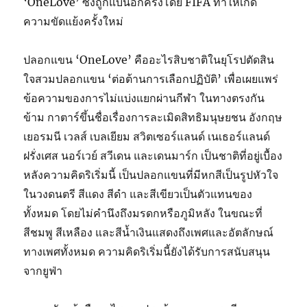
‘OneLove’ ซึ่งถูกแบนอีกครั้งโดย FIFA ทำให้เกิด
ความขัดแย้งครั้งใหม่
ปลอกแขน ‘OneLove’ คืออะไรสิบชาติในยุโรปตัดสิน
ใจสวมปลอกแขน ‘ต่อต้านการเลือกปฏิบัติ’ เพื่อเผยแพร่
ข้อความของการไม่แบ่งแยกผ่านกีฬา ในทางตรงกัน
ข้าม กาตาร์ขึ้นชื่อเรื่องการละเมิดสิทธิมนุษยชน อังกฤษ
เยอรมนี เวลส์ เบลเยียม สวิตเซอร์แลนด์ เนเธอร์แลนด์
ฝรั่งเศส นอร์เวย์ สวีเดน และเดนมาร์ก เป็นชาติที่อยู่เบื้อง
หลังความคิดริเริ่มนี้ เป็นปลอกแขนที่มีหกสีเป็นรูปหัวใจ
ในวงดนตรี สีแดง สีดำ และสีเขียวเป็นตัวแทนของ
ทั้งหมด โดยไม่คำนึงถึงมรดกหรือภูมิหลัง ในขณะที่
สีชมพู สีเหลือง และสีน้ำเงินแสดงถึงเพศและอัตลักษณ์
ทางเพศทั้งหมด ความคิดริเริ่มนี้ยังได้รับการสนับสนุน
จากยูฟ่า