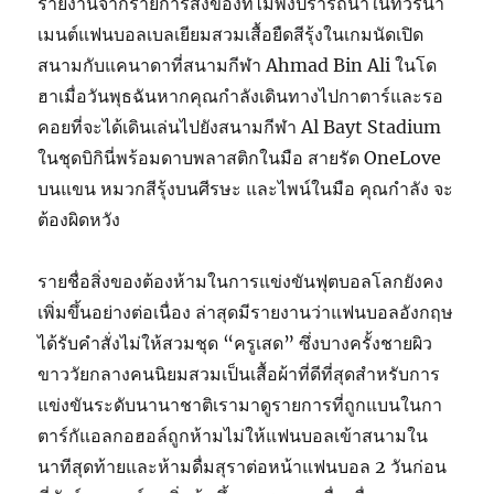
รายงานจากรายการสิ่งของที่ไม่พึงปรารถนาในทัวร์นา
เมนต์แฟนบอลเบลเยียมสวมเสื้อยืดสีรุ้งในเกมนัดเปิด
สนามกับแคนาดาที่สนามกีฬา Ahmad Bin Ali ในโด
ฮาเมื่อวันพุธฉันหากคุณกำลังเดินทางไปกาตาร์และรอ
คอยที่จะได้เดินเล่นไปยังสนามกีฬา Al Bayt Stadium
ในชุดบิกินี่พร้อมดาบพลาสติกในมือ สายรัด OneLove
บนแขน หมวกสีรุ้งบนศีรษะ และไพน์ในมือ คุณกำลัง จะ
ต้องผิดหวัง
รายชื่อสิ่งของต้องห้ามในการแข่งขันฟุตบอลโลกยังคง
เพิ่มขึ้นอย่างต่อเนื่อง ล่าสุดมีรายงานว่าแฟนบอลอังกฤษ
ได้รับคำสั่งไม่ให้สวมชุด “ครูเสด” ซึ่งบางครั้งชายผิว
ขาววัยกลางคนนิยมสวมเป็นเสื้อผ้าที่ดีที่สุดสำหรับการ
แข่งขันระดับนานาชาติเรามาดูรายการที่ถูกแบนในกา
ตาร์กัแอลกอฮอล์ถูกห้ามไม่ให้แฟนบอลเข้าสนามใน
นาทีสุดท้ายและห้ามดื่มสุราต่อหน้าแฟนบอล 2 วันก่อน