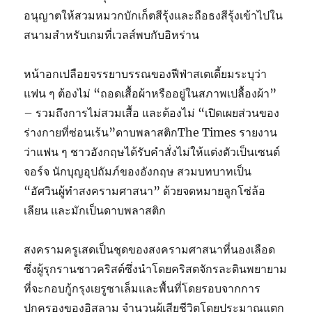
อนุญาตให้สวมหมวกบักเก็ตสีรุ้งและถือธงสีรุ้งเข้าไปใน
สนามสำหรับเกมที่เวลส์พบกับอิหร่าน
หน้าอกเปลือยจรรยาบรรณของฟีฟ่าสเตเดี้ยมระบุว่า
แฟน ๆ ต้องไม่ “ถอดเสื้อผ้าหรืออยู่ในสภาพเปลื้องผ้า”
– รวมถึงการไม่สวมเสื้อ และต้องไม่ “เปิดเผยส่วนของ
ร่างกายที่ซ่อนเร้น”ดาบพลาสติกThe Times รายงาน
ว่าแฟน ๆ ชาวอังกฤษได้รับคำสั่งไม่ให้แต่งตัวเป็นเซนต์
จอร์จ นักบุญอุปถัมภ์ของอังกฤษ สวมบทบาทเป็น
“อัศวินผู้ทำสงครามศาสนา” ด้วยจดหมายลูกโซ่ล้อ
เลียน และมักเป็นดาบพลาสติก
สงครามครูเสดเป็นชุดของสงครามศาสนาที่นองเลือด
ซึ่งผู้รุกรานชาวคริสต์ซึ่งนำโดยคริสตจักรละตินพยายาม
ที่จะกอบกู้กรุงเยรูซาเล็มและพื้นที่โดยรอบจากการ
ปกครองของอิสลาม จำนวนผู้เสียชีวิตโดยประมาณแตก