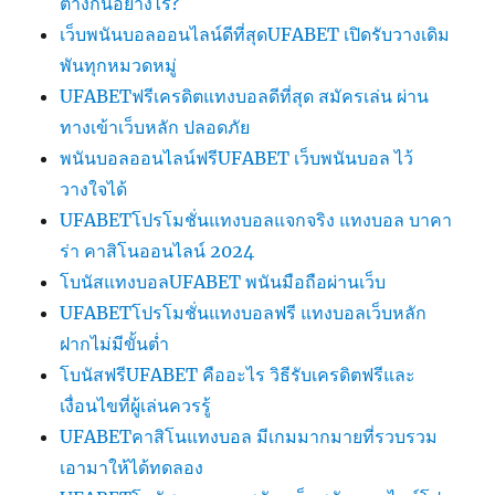
ต่างกันอย่างไร?
เว็บพนันบอลออนไลน์ดีที่สุดUFABET เปิดรับวางเดิม
พันทุกหมวดหมู่
UFABETฟรีเครดิตแทงบอลดีที่สุด สมัครเล่น ผ่าน
ทางเข้าเว็บหลัก ปลอดภัย
พนันบอลออนไลน์ฟรีUFABET เว็บพนันบอล ไว้
วางใจได้
UFABETโปรโมชั่นแทงบอลแจกจริง แทงบอล บาคา
ร่า คาสิโนออนไลน์ 2024
โบนัสแทงบอลUFABET พนันมือถือผ่านเว็บ
UFABETโปรโมชั่นแทงบอลฟรี แทงบอลเว็บหลัก
ฝากไม่มีขั้นต่ำ
โบนัสฟรีUFABET คืออะไร วิธีรับเครดิตฟรีและ
เงื่อนไขที่ผู้เล่นควรรู้
UFABETคาสิโนแทงบอล มีเกมมากมายที่รวบรวม
เอามาให้ได้ทดลอง