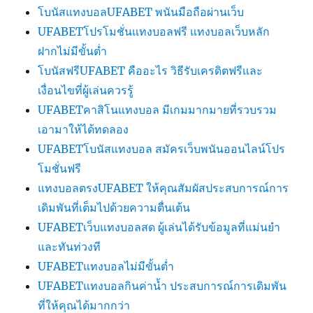
โบนัสแทงบอลUFABET พนันมือถือผ่านเว็บ
UFABETโปรโมชั่นแทงบอลฟรี แทงบอลเว็บหลัก
ฝากไม่มีขั้นต่ำ
โบนัสฟรีUFABET คืออะไร วิธีรับเครดิตฟรีและ
เงื่อนไขที่ผู้เล่นควรรู้
UFABETคาสิโนแทงบอล มีเกมมากมายที่รวบรวม
เอามาให้ได้ทดลอง
UFABETโบนัสแทงบอล สมัครเว็บพนันออนไลน์โปร
โมชั่นฟรี
แทงบอลตรงUFABET ให้คุณสัมผัสประสบการณ์การ
เดิมพันที่เต็มไปด้วยความตื่นเต้น
UFABETเว็บแทงบอลสด ผู้เล่นได้รับข้อมูลที่แม่นยำ
และทันท่วงที
UFABETแทงบอลไม่มีขั้นต่ำ
UFABETแทงบอลกินค่าน้ำ ประสบการณ์การเดิมพัน
ที่ให้คุณได้มากกว่า