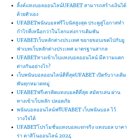
ลิ้งค์แทงบอลออนไลน์UFABET สามารถสร้างเงินได้
ด้วยตัวเอง
UFABETพนันบอลฟรีโบนัสสูงสุด ประตูสู่โอกาสทำ
กำไรที่เหนือกว่าในโลกแห่งการเดิมพัน
UFABETเว็บหลักต่างประเทศ ขยายขอบเขตไปกับยู
ฟ่าเบทเว็บหลักต่างประเทศ มาตรฐานสากล
UFABETทางเข้าเว็บแทงบอลออนไลน์ มีความแตก
ต่างกันอย่างไร?
เว็บพนันบอลออนไลน์ดีที่สุดUFABET เปิดรับวางเดิม
พันทุกหมวดหมู่
UFABETฟรีเครดิตแทงบอลดีที่สุด สมัครเล่น ผ่าน
ทางเข้าเว็บหลัก ปลอดภัย
พนันบอลออนไลน์ฟรีUFABET เว็บพนันบอล ไว้
วางใจได้
UFABETโปรโมชั่นแทงบอลแจกจริง แทงบอล บาคา
ร่า คาสิโนออนไลน์ 2024