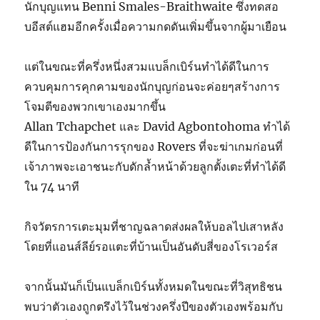
นักบุญแทน Benni Smales-Braithwaite ซึ่งทดสอ
บอีสต์แฮมอีกครั้งเมื่อความกดดันเพิ่มขึ้นจากผู้มาเยือน
แต่ในขณะที่ครึ่งหนึ่งสวมแบล็กเบิร์นทำได้ดีในการ
ควบคุมการคุกคามของนักบุญก่อนจะค่อยๆสร้างการ
โจมตีของพวกเขาเองมากขึ้น
Allan Tchapchet และ David Agbontohoma ทำได้
ดีในการป้องกันการรุกของ Rovers ที่จะฆ่าเกมก่อนที่
เจ้าภาพจะเอาชนะกับดักล้ำหน้าด้วยลูกตั้งเตะที่ทำได้ดี
ใน 74 นาที
กิจวัตรการเตะมุมที่ชาญฉลาดส่งผลให้บอลไปเสาหลัง
โดยที่แอนส์ลีย์รอแตะที่บ้านเป็นอันดับสี่ของโรเวอร์ส
จากนั้นมันก็เป็นแบล็กเบิร์นทั้งหมดในขณะที่วิสุทธิชน
พบว่าตัวเองถูกตรึงไว้ในช่วงครึ่งปีของตัวเองพร้อมกับ