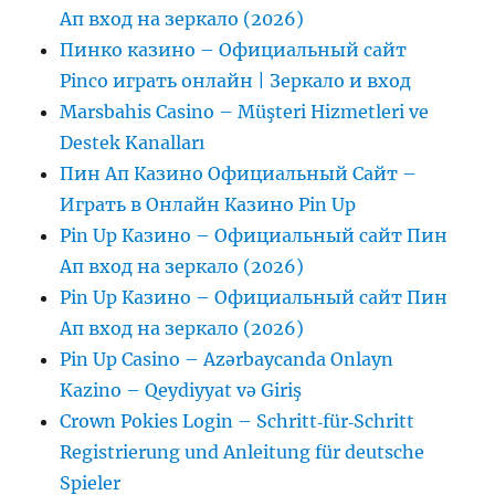
Ап вход на зеркало (2026)
Пинко казино – Официальный сайт
Pinco играть онлайн | Зеркало и вход
Marsbahis Casino – Müşteri Hizmetleri ve
Destek Kanalları
Пин Ап Казино Официальный Сайт –
Играть в Онлайн Казино Pin Up
Pin Up Казино – Официальный сайт Пин
Ап вход на зеркало (2026)
Pin Up Казино – Официальный сайт Пин
Ап вход на зеркало (2026)
Pin Up Casino – Azərbaycanda Onlayn
Kazino – Qeydiyyat və Giriş
Crown Pokies Login – Schritt‑für‑Schritt
Registrierung und Anleitung für deutsche
Spieler