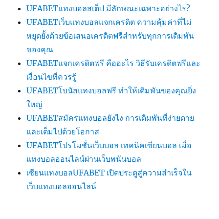
UFABETแทงบอลสเต็ป มีลักษณะเฉพาะอย่างไร?
UFABETเว็บแทงบอลแจกเครดิต ความคุ้มค่าที่ไม่
หยุดยั้งด้วยข้อเสนอเครดิตฟรีสำหรับทุกการเดิมพัน
ของคุณ
UFABETแจกเครดิตฟรี คืออะไร วิธีรับเครดิตฟรีและ
เงื่อนไขที่ควรรู้
UFABETโบนัสแทงบอลฟรี ทำให้เดิมพันของคุณยิ่ง
ใหญ่
UFABETสมัครแทงบอลยังไง การเดิมพันที่ง่ายดาย
และเต็มไปด้วยโอกาส
UFABETโปรโมชั่นเว็บบอล เทคนิคเซียนบอล เมื่อ
แทงบอลออนไลน์ผ่านเว็บพนันบอล
เซียนแทงบอลUFABET เปิดประตูสู่ความสำเร็จใน
เว็บแทงบอลออนไลน์