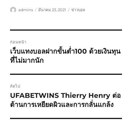
ผู้
เขียน
หมวด
admins
มีนาคม 23, 2021
ข่าวบอล
เขียน
เมื่อ
หมู่
เมนู
ก่อนหน้า
นำทาง
เว็บแทงบอลฝากขั้นต่ำ100 ด้วยเงินทุน
เรื่อง
ก่อน
ที่ไม่มากนัก
เรื่อง
หน้า:
ถัดไป
UFABETWINS Thierry Henry ต่อ
เรื่อง
ต่อ
ต้านการเหยียดผิวและการกลั่นแกล้ง
ไป: