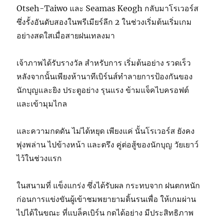
Otseh-Taiwo และ Seamas Keogh กลับมาโรเวอร์ส
ซึ่งรั้งอันดับสองในพรีเมียร์ลีก 2 ในช่วงเริ่มต้นเริ่มเกม
อย่างสดใสเมื่อสายฝนเทลงมา
เจ้าภาพได้รับรางวัล สำหรับการ เริ่มต้นอย่าง รวดเร็ว
หลังจากนั้นเพียงห้านาทีเบิร์นส์ทำลายการป้องกันของ
นักบุญและยิง ประตูอย่าง รุนแรง ข้ามแจ็คไบครอฟต์
และเข้ามุมไกล
และความกดดัน ไม่ได้หยุด เพียงแค่ นั้นโรเวอร์ส ยังคง
พุ่งพล่าน ไปข้างหน้า และตรึง คู่ต่อสู้ของนักบุญ วัยเยาว์
ไว้ในช่วงแรก
ในสนามที่ แข็งแกร่ง ซึ่งได้รับผล กระทบจาก ฝนตกหนัก
ก่อนการแข่งขันผู้เข้าชมพยายามดิ้นรนเพื่อ ให้เกมผ่าน
ไปได้ในขณะ ที่แบล็คเบิร์น กดได้อย่าง มีประสิทธิภาพ