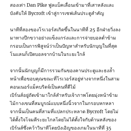
สองเท่า Dan Pike ฟูลแบ็คเลื่อนเข้ามาที่เสาหลังและ
บังคับให้ Bycroft เข้าสู่การเซฟเส้นประตูสำคัญ
นาทีที่สองของโรเวอร์สเกิดขึ้นในนาทีที่ 25 อีกฝ่ายวิ่งลง
มาทางปีกขวาอย่างแข็งแกร่งและการจ่ายบอลต่ำข้าม
กรอบเป็นการพิสูจน์ว่าเป็นปัญหาสำหรับนักบุญในที่สุด
โนแลนก็เปิดบอลจากบ้านในระยะใกล้
จากนั้นนักบุญก็มีการรวมกันของคานประตูและธงล้ำ
หน้าเพื่อขอบคุณขณะที่โรเวอร์สอยู่ห่างจากหนึ่งในสาม
คอนเนอร์แม็คบริดจ์เป็นคนที่ตีไม้
เบิร์นส์อยู่ถัดเข้ามาใกล้สำหรับเจ้าภาพโดยมุ่งหน้าข้าม
ไม้กางเขนที่สมบูรณ์แบบหนึ่งนิ้วจากในกรอบหกหลา
จากนั้นเป็นคนที่สามที่แปลกประหลาด Bycroft โดยไม่
ได้ตั้งใจโจมตีระยะไกลโดยไม่ได้ตั้งใจกับด้านหลังของ
เบิร์นส์ซึ่งคว้าวินาทีโดยบังเอิญของเกมในนาทีที่ 35