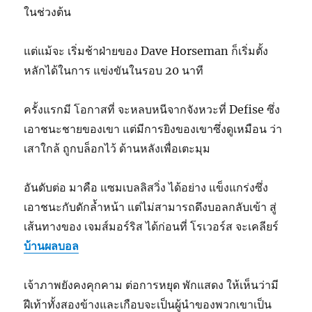
ในช่วงต้น
แต่แม้จะ เริ่มช้าฝ่ายของ Dave Horseman ก็เริ่มตั้ง
หลักได้ในการ แข่งขันในรอบ 20 นาที
ครั้งแรกมี โอกาสที่ จะหลบหนีจากจังหวะที่ Defise ซึ่ง
เอาชนะชายของเขา แต่มีการยิงของเขาซึ่งดูเหมือน ว่า
เสาใกล้ ถูกบล็อกไว้ ด้านหลังเพื่อเตะมุม
อันดับต่อ มาคือ แซมเบลลิสวิ่ง ได้อย่าง แข็งแกร่งซึ่ง
เอาชนะกับดักล้ำหน้า แต่ไม่สามารถดึงบอลกลับเข้า สู่
เส้นทางของ เจมส์มอร์ริส ได้ก่อนที่ โรเวอร์ส จะเคลียร์
บ้านผลบอล
เจ้าภาพยังคงคุกคาม ต่อการหยุด พักแสดง ให้เห็นว่ามี
ฝีเท้าทั้งสองข้างและเกือบจะเป็นผู้นำของพวกเขาเป็น