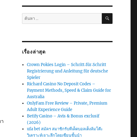
ค้นหา
ค้นหา:
เรื่องล่าสุด
Crown Pokies Login – Schritt‑für‑Schritt
Registrierung und Anleitung für deutsche
Spieler
Richard Casino No Deposit Codes –
Payment Methods, Speed & Claim Guide for
Australia
OnlyFam Free Review – Private, Premium
Adult Experience Guide
Betify Casino – Avis & Bonus exclusif
ขา
(2026)
ufa bet สมัคร สมาชิกรับทีเด็ดบอลเต็งล้มโต๊ะ
วิเคราะห์เจาะลึกโดยเซียนชั้นนำ