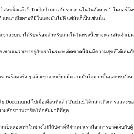
า] สงบนิ่งแล้ว” Tuchel กล่าวกับรายงานในวันอังคาร “ ในบอร์โด
ี แต่น่าเสียดายที่มีใบแดงมันไม่ดี แต่มันก็เป็นเช่นนั้น
่าเขาสงบเขาได้รับพร้อมสำหรับเกมในวันพรุ่งนี้เขาจะเล่นมันจำเป็น
ดคือเขาเล่นว่าเขาอยู่กับเราในระยะเด็ดขาดนี้ฉันมีความสุขที่ได้เล่นกั
่าเขาพร้อมจริง ๆ แล้วเขาสงบเงียบมีความมั่นใจมากขึ้นและพบจังห
ีย Dortmund ไปเมื่อเดือนที่แล้ว Tuchel ได้กล่าวถึงการแสดงข
ขาผลักชาวบราซิลให้กลับมาดีที่สุด
เป็นสองเท่าในช่วงไม่กี่สัปดาห์ที่ผ่านมาเรามีอาการบาดเจ็บกับผู้