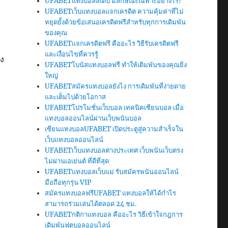
UFABETแทงบอลสเต็ป มีลักษณะเฉพาะอย่างไร?
UFABETเว็บแทงบอลแจกเครดิต ความคุ้มค่าที่ไม่
หยุดยั้งด้วยข้อเสนอเครดิตฟรีสำหรับทุกการเดิมพัน
ของคุณ
UFABETแจกเครดิตฟรี คืออะไร วิธีรับเครดิตฟรี
และเงื่อนไขที่ควรรู้
ัง
UFABETโบนัสแทงบอลฟรี ทำให้เดิมพันของคุณยิ่ง
ใหญ่
UFABETสมัครแทงบอลยังไง การเดิมพันที่ง่ายดาย
และเต็มไปด้วยโอกาส
UFABETโปรโมชั่นเว็บบอล เทคนิคเซียนบอล เมื่อ
แทงบอลออนไลน์ผ่านเว็บพนันบอล
เซียนแทงบอลUFABET เปิดประตูสู่ความสำเร็จใน
เว็บแทงบอลออนไลน์
UFABETเว็บแทงบอลต่างประเทศ เว็บพนันเว็บตรง
ไม่ผ่านเอเย่นต์ ที่ดีที่สุด
UFABETแทงบอลเว็บแม่ รับสมัครพนันออนไลน์
มือถือทุกรุ่น VIP
สมัครแทงบอลฟรีUFABET แทงบอลให้ได้กำไร
สามารถร่วมเล่นได้ตลอด 24 ชม.
UFABETกติกาแทงบอล คืออะไร วิธีเข้าใจกฎการ
เดิมพันฟุตบอลออนไลน์