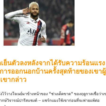
เย็นตัวลงหลังจากได้รับความร้อนแรง
นการออกนอกบ้านครั้งสุดท้ายของเขาผู้
เขากล่าว
งไว้วางใจเนย์มาข้างหน้าของ “ช่วงเด็ดขาด” ของฤดูกาลเชื่อว่าเ
พากษ์วิจารณ์ปารีสแซงต์ – แชร์กแมงใช้เขาก่อนที่จะพ่ายแพ้ต่อ