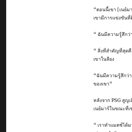
“ตอนนี้เขา [เนย์ม
เขามีการแข่งขันที่ด
“ ฉันมีความรู้สึกว
“ สิ่งที่สำคัญที่สุ
เขาในลียง
“ฉันมีความรู้สึกว
ของเขา”
หลังจาก PSG สูญเส
เนย์มาร์ในขณะที่เ
“ เราทำแมตช์ได้มาก