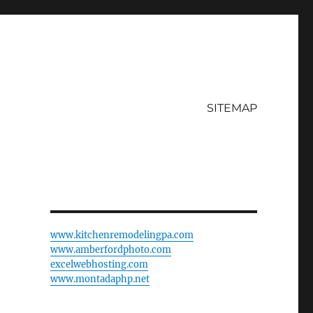
SITEMAP
www.kitchenremodelingpa.com
www.amberfordphoto.com
excelwebhosting.com
www.montadaphp.net