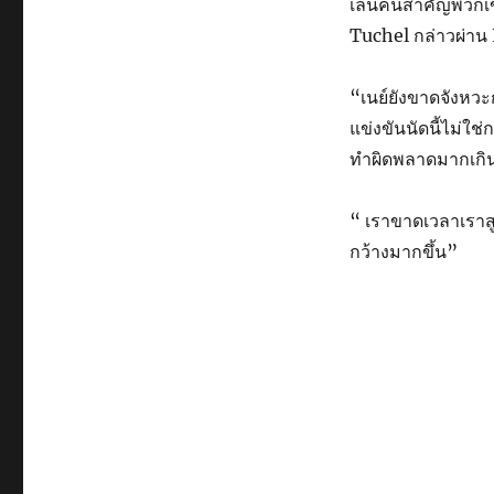
เล่นคนสำคัญพวกเข
Tuchel กล่าวผ่าน
“เนย์ยังขาดจังห
แข่งขันนัดนี้ไม่ใ
ทำผิดพลาดมากเกิน
“ เราขาดเวลาเราสู
กว้างมากขึ้น”