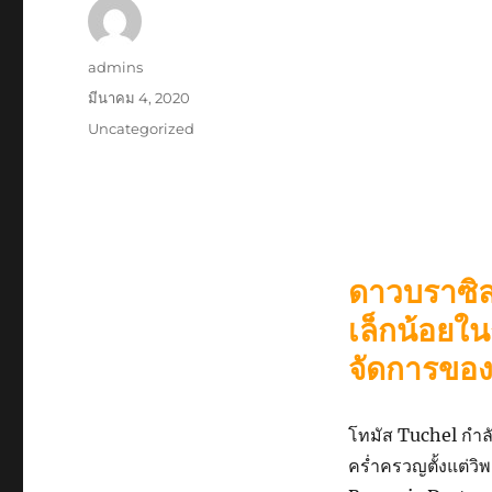
ผู้
admins
เขียน
เขียน
มีนาคม 4, 2020
เมื่อ
หมวด
Uncategorized
หมู่
ดาวบราซิล
เล็กน้อยใ
จัดการของ
โทมัส Tuchel กำลั
คร่ำครวญตั้งแต่วิ