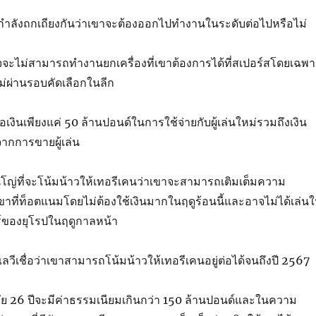
ยกำลังถกเถียงกันว่าเขาจะต้องออกไปทำงานในระดับต่อไปหรือไม่
อาจจะไม่สามารถทำงานยกเครื่องที่เขาต้องการได้ที่สเปอร์สโดยเฉพ
ไม่ผ่านรอบคัดเลือกในลีก
อเงินเพียงแค่ 50 ล้านปอนด์ในการใช้จ่ายกับผู้เล่นใหม่รวมถึงเงิน
ิดจากการขายผู้เล่น
รินโญ่ที่จะโน้มน้าวให้เทอรีเคนว่าเขาจะสามารถเติมเต็มความ
ที่ท็อตแนมโดยไม่ต้องใช้เงินมากในฤดูร้อนนี้และอาจไม่ได้เล่น
ร์ของยุโรปในฤดูกาลหน้า
ลวีเชื่อว่าเขาสามารถโน้มน้าวให้เทอรีเคนอยู่ต่อได้จนถึงปี 2567
็กวัย 26 ปีจะมีค่าธรรมเนียมเกินกว่า 150 ล้านปอนด์และในความ