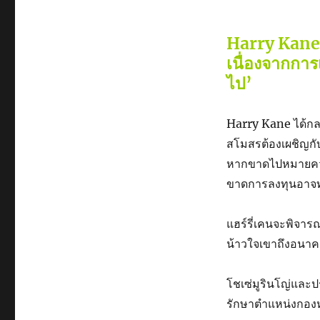
Harry Kane
เนื่องจากการ
ไป’
Harry Kane ได้กล
สโมสรต้องเผชิญกั
หากขาดไปหมายควา
ขาดการลงทุนอาจทำใ
แฮร์รี่เคนจะพิจา
น้าวใจเขาถึงอน
โชเซ่มูรินโญ่และ
รักษาตำแหน่งกองห