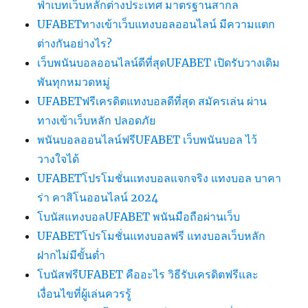
ฟ่าเบทเว็บหลักต่างประเทศ มาตรฐานสากล
UFABETทางเข้าเว็บแทงบอลออนไลน์ มีความแตก
ต่างกันอย่างไร?
เว็บพนันบอลออนไลน์ดีที่สุดUFABET เปิดรับวางเดิม
พันทุกหมวดหมู่
UFABETฟรีเครดิตแทงบอลดีที่สุด สมัครเล่น ผ่าน
ทางเข้าเว็บหลัก ปลอดภัย
พนันบอลออนไลน์ฟรีUFABET เว็บพนันบอล ไว้
วางใจได้
UFABETโปรโมชั่นแทงบอลแจกจริง แทงบอล บาคา
ร่า คาสิโนออนไลน์ 2024
โบนัสแทงบอลUFABET พนันมือถือผ่านเว็บ
UFABETโปรโมชั่นแทงบอลฟรี แทงบอลเว็บหลัก
ฝากไม่มีขั้นต่ำ
โบนัสฟรีUFABET คืออะไร วิธีรับเครดิตฟรีและ
เงื่อนไขที่ผู้เล่นควรรู้