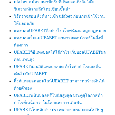
ufa bet สมัคร สมาชิกรับทีเด็ดบอลเต็งล้มโต๊ะ
วิเคราะห์เจาะลึกโดยเซียนชั้นนำ
วิธีตรวจสอบ ลิงค์ทางเข้า ufabet ก่อนกดเข้าใช้งาน
ให้ปลอดภัย
แทงบอลUFABETดีอย่างไร เว็บพนันบอลถูกกฏหมาย
แทงบอลเว็บแม่UFABET สามารถตอบโจทย์ในสิ่งที่
ต้องการ
UFABETวิธีแทงบอลให้ได้กำไร เว็บบอลUFABETผล
ตอบแทนสูง
UFABETสอนวิธีแทงบอลสด ตั้งใจทำกำไรและตื่น
เต้นไปกับUFABET
ลิ้งค์แทงบอลออนไลน์UFABET สามารถสร้างเงินได้
ด้วยตัวเอง
UFABETพนันบอลฟรีโบนัสสูงสุด ประตูสู่โอกาสทำ
กำไรที่เหนือกว่าในโลกแห่งการเดิมพัน
UFABETเว็บหลักต่างประเทศ ขยายขอบเขตไปกับยู