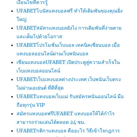
เงื่อนไขที่ควรรู้
UFABETโบนัสแทงบอลฟรี ทำให้เดิมพันของคุณยิ่ง
ใหญ่
UFABETสมัครแทงบอลยังไง การเดิมพันที่ง่ายดาย
และเต็มไปด้วยโอกาส
UFABETโปรโมชั่นเว็บบอล เทคนิคเซียนบอล เมื่อ
แทงบอลออนไลน์ผ่านเว็บพนันบอล
เซียนแทงบอลUFABET เปิดประตูสู่ความสำเร็จใน
เว็บแทงบอลออนไลน์
UFABETเว็บแทงบอลต่างประเทศ เว็บพนันเว็บตรง
ไม่ผ่านเอเย่นต์ ที่ดีที่สุด
UFABETแทงบอลเว็บแม่ รับสมัครพนันออนไลน์ มือ
ถือทุกรุ่น VIP
สมัครแทงบอลฟรีUFABET แทงบอลให้ได้กำไร
สามารถร่วมเล่นได้ตลอด 24 ชม.
UFABETกติกาแทงบอล คืออะไร วิธีเข้าใจกฎการ