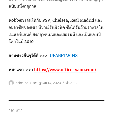
ฉบับหนึ่งฤดูกาล
Robben เล่นให้กับ PSV, Chelsea, Real Madrid และ
จบอาชีพของเขา ที่บาเยิร์นมิวนิค ซึ่งได้รับถ้วยรางวัลใน
เนเธอร์แลนด์ อังกฤษสเปนและเยอรมนี และเป็นแชมป์
โลกในปี 2010
อ่านข่าวอื่นๆได้ที่ >>>
UFABETWINS
หน้าแรก >>>
https://www.office-yano.com/
ผู้
เขียน
หมวด
admins
กรกฎาคม 14, 2020
ข่าวบอล
เขียน
เมื่อ
หมู่
เมนู
ก่อนหน้า