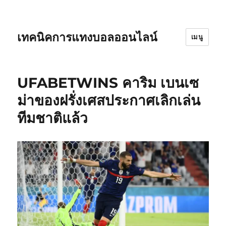
เทคนิคการแทงบอลออนไลน์
เมนู
UFABETWINS คาริม เบนเซ
ม่าของฝรั่งเศสประกาศเลิกเล่น
ทีมชาติแล้ว