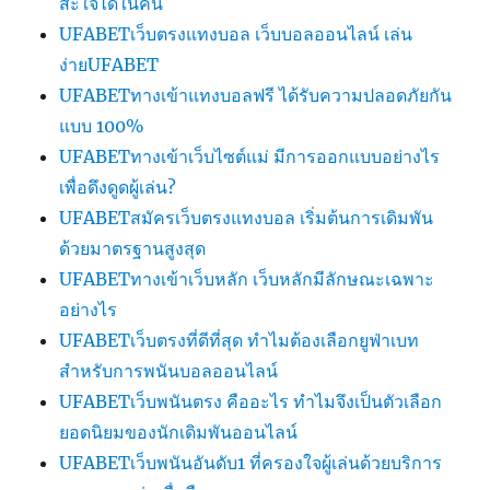
สะใจได้ในคืน
UFABETเว็บตรงแทงบอล เว็บบอลออนไลน์ เล่น
ง่ายUFABET
UFABETทางเข้าแทงบอลฟรี ได้รับความปลอดภัยกัน
แบบ 100%
UFABETทางเข้าเว็บไซต์แม่ มีการออกแบบอย่างไร
เพื่อดึงดูดผู้เล่น?
UFABETสมัครเว็บตรงแทงบอล เริ่มต้นการเดิมพัน
ด้วยมาตรฐานสูงสุด
UFABETทางเข้าเว็บหลัก เว็บหลักมีลักษณะเฉพาะ
อย่างไร
UFABETเว็บตรงที่ดีที่สุด ทำไมต้องเลือกยูฟ่าเบท
สำหรับการพนันบอลออนไลน์
UFABETเว็บพนันตรง คืออะไร ทำไมจึงเป็นตัวเลือก
ยอดนิยมของนักเดิมพันออนไลน์
UFABETเว็บพนันอันดับ1 ที่ครองใจผู้เล่นด้วยบริการ