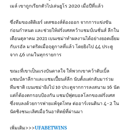
เมล์ เขาถูกเรียกตัวไปเล่นยูโร 2020 เมื่อปีที่แล้ว
ซึ่งทีมของดิดิเยร์ เดสชองส์ต้องออก จากการแข่งขัน
ก่อนกำหนด และช่วยให้ฝรั่งเศสคว้าแชมป์เนชั่นส์ ลีกใน
เดือนตุลาคม 2021 เบนเซม่าทำผลงานได้อย่างยอดเยี่ยม
กับเรอัล มาดริดเมื่อฤดูกาลที่แล้ว โดยยิงไป 44 ประตู
จาก 46 เกมในทุกรายการ
ขณะที่เขาเป็นแรงบันดาลใจ ให้พวกเขาคว้าดับเบิ้ล
แชมป์ลาลีกาและแชมเปี้ยนส์ลีก นับตั้งแต่กลับมาร่วม
ทีมชาติ เบนเซม่ายิงไป 10 ประตูจากการลงสนาม 16 นัด
แต่ก็ต้องตกรอบป้องกัน แชมป์ฟุตบอลโลกของฝรั่งเศส
ซึ่งจบลงด้วยการพ่ายแพ้จุดโทษ ต่ออาร์เจนตินา 4-2 ใน
นัดชิงชนะเลิศเมื่อวันอาทิตย์ที่ผ่านมา
เพิ่มเติม>>>
UFABETWINS