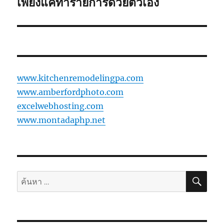
ต่อ
เพียงแค่ทำรายการด้วยตัวเอง
ไป:
www.kitchenremodelingpa.com
www.amberfordphoto.com
excelwebhosting.com
www.montadaphp.net
ค้นห
ค้นหา: