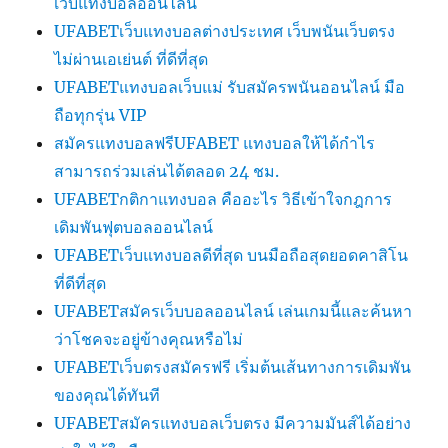
เว็บแทงบอลออนไลน์
UFABETเว็บแทงบอลต่างประเทศ เว็บพนันเว็บตรง
ไม่ผ่านเอเย่นต์ ที่ดีที่สุด
UFABETแทงบอลเว็บแม่ รับสมัครพนันออนไลน์ มือ
ถือทุกรุ่น VIP
สมัครแทงบอลฟรีUFABET แทงบอลให้ได้กำไร
สามารถร่วมเล่นได้ตลอด 24 ชม.
UFABETกติกาแทงบอล คืออะไร วิธีเข้าใจกฎการ
เดิมพันฟุตบอลออนไลน์
UFABETเว็บแทงบอลดีที่สุด บนมือถือสุดยอดคาสิโน
ที่ดีที่สุด
UFABETสมัครเว็บบอลออนไลน์ เล่นเกมนี้และค้นหา
ว่าโชคจะอยู่ข้างคุณหรือไม่
UFABETเว็บตรงสมัครฟรี เริ่มต้นเส้นทางการเดิมพัน
ของคุณได้ทันที
UFABETสมัครแทงบอลเว็บตรง มีความมันส์ได้อย่าง