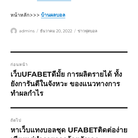
หน้าหลัก>>>
บ้านผลบอล
ผู้
เขียน
หมวด
admins
ธันวาคม 20, 2022
ข่าวฟุตบอล
เขียน
เมื่อ
หมู่
เมนู
ก่อนหน้า
นำทาง
เว็บUFABETดีมั้ย การผลิตรายได้ ทั้ง
เรื่อง
ก่อน
ยังการันตีในจังหวะ ของแนวทางการ
เรื่อง
หน้า:
ทำผลกำไร
ถัดไป
หาเว็บแทงบอลชุด UFABETติดต่อง่าย
เรื่อง