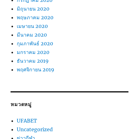
มิถุนายน 2020
พฤษภาคม 2020
เมษายน 2020
มีนาคม 2020
กุมภาพันธ์ 2020
มกราคม 2020
ธันวาคม 2019
พฤศจิกายน 2019
หมวดหมู่
UFABET
Uncategorized
ข่าวกีฬา