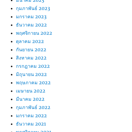
กุมภาพันธ์ 2023
มกราคม 2023
ธันวาคม 2022
พฤศจิกายน 2022
ตุลาคม 2022
กันยายน 2022
สิงหาคม 2022
กรกฎาคม 2022
มิถุนายน 2022
พฤษภาคม 2022
เมษายน 2022
มีนาคม 2022
กุมภาพันธ์ 2022
มกราคม 2022
ธันวาคม 2021
พฤศจิกายน 2021