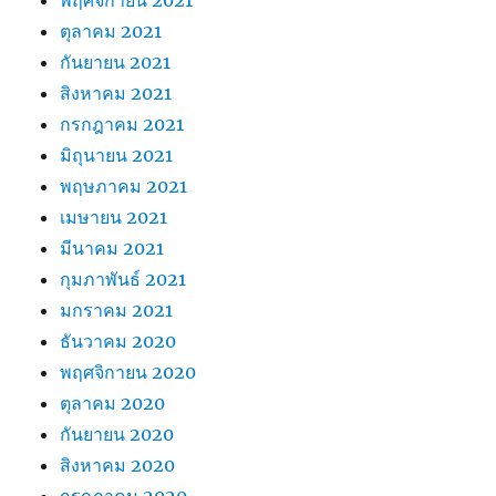
ตุลาคม 2021
กันยายน 2021
สิงหาคม 2021
กรกฎาคม 2021
มิถุนายน 2021
พฤษภาคม 2021
เมษายน 2021
มีนาคม 2021
กุมภาพันธ์ 2021
มกราคม 2021
ธันวาคม 2020
พฤศจิกายน 2020
ตุลาคม 2020
กันยายน 2020
สิงหาคม 2020
กรกฎาคม 2020