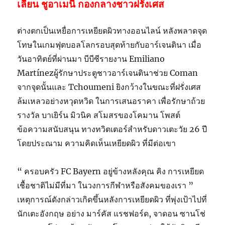
เลียน ชูอาเมนี กองกลางชาวฝรั่งเศส
ต่างตกเป็นเหยื่อการเหยียดผิวทางออนไลน์ หลังพลาดจุด
โทษในเกมฟุตบอลโลกรอบสุดท้ายกับอาร์เจนตินา เมื่อ
วันอาทิตย์ที่ผ่านมา บีบีซีรายงาน Emiliano
Martínezผู้รักษาประตูชาวอาร์เจนตินาช่วย Coman
จากจุดนั้นและ Tchoumeni ยิงกว้างในขณะที่ฝรั่งเศส
ล้มเหลวอย่างหวุดหวิด ในการเสนอราคา เพื่อรักษาถ้วย
รางวัล บาเยิร์น มิวนิค สโมสรของโคมาน โพสต์
ข้อความสนับสนุน ทางทวิตเตอร์สำหรับดาวเตะวัย 26 ปี
โดยประณาม ความคิดเห็นเหยียดผิว ที่มีต่อเขา
“ ครอบครัว FC Bayern อยู่ข้างหลังคุณ คิง การเหยียด
เชื้อชาติไม่มีที่มา ในวงการกีฬาหรือสังคมของเรา ”
เหตุการณ์ดังกล่าวเกิดขึ้นหลังการเหยียดผิว ที่พุ่งเป้าไปที่
นักเตะอังกฤษ อย่าง มาร์คัส แรชฟอร์ด, จาดอน ซานโช่