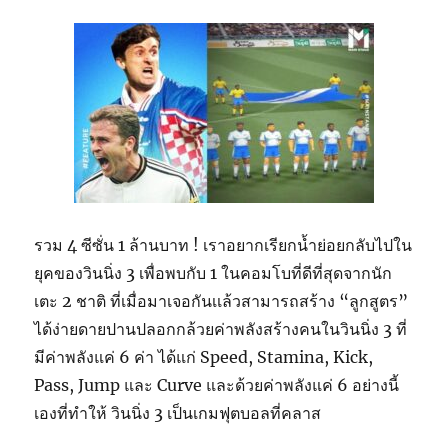
รวม 4 ซีซั่น 1 ล้านบาท ! เราอยากเรียกน้ำย่อยกลับไปใน
ยุคของวินนิ่ง 3 เพื่อพบกับ 1 ในคอมโบที่ดีที่สุดจากนัก
เตะ 2 ชาติ ที่เมื่อมาเจอกันเเล้วสามารถสร้าง “ลูกสูตร”
ได้ง่ายดายปานปลอกกล้วยค่าพลังสร้างคนในวินนิ่ง 3 ที่
มีค่าพลังแค่ 6 ค่า ได้แก่ Speed, Stamina, Kick,
Pass, Jump และ Curve และด้วยค่าพลังแค่ 6 อย่างนี้
เองที่ทำให้ วินนิ่ง 3 เป็นเกมฟุตบอลที่คลาส