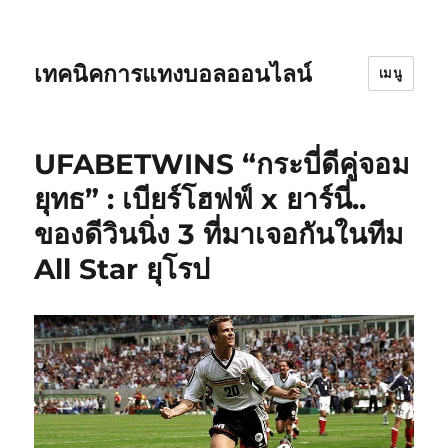
เทคนิคการแทงบอลออนไลน์
เมนู
UFABETWINS “กระบี่ดีคู่จอม
ยุทธ” : เบียร์โฮฟฟ์ x ยาร์นี่..
ของดีวินนิ่ง 3 ที่มาเจอกันในทีม
All Star ยุโรป