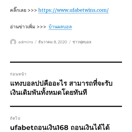
คลิ๊กเลย >>>
https://www.ufabetwins.com/
อ่านข่าวเพิ่ม >>>
บ้านผลบอล
ผู้
เขียน
หมวด
admins
ธันวาคม 8, 2020
ข่าวฟุตบอล
เขียน
เมื่อ
หมู่
เมนู
ก่อนหน้า
นำทาง
แทงบอลปปคืออะไร สามารถที่จะรับ
เรื่อง
ก่อน
เงินเดิมพันทั้งหมดโดยทันที
เรื่อง
หน้า:
ถัดไป
ufabetถอนเงิน168 ถอนเงินได้ได้
เรื่อง