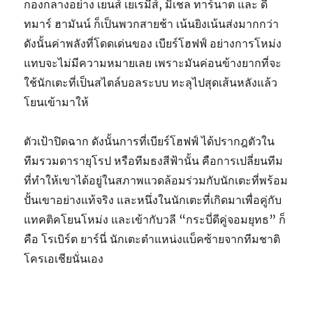
กองกลางอย่าง เยนส์ เยเรมีส์, มิเชล ทาร์นาต และ ดี
ทมาร์ ฮามันน์ ก็เป็นพวกสายช้า เน้นยิงเน้นส่งมากกว่า
ดังนั้นค่าพลังที่โดดเด่นของ เบียร์โฮฟฟ์ อย่างการโหม่ง
แทบจะไม่มีความหมายเลย เพราะมันค่อนข้างยากที่จะ
ใช้นักเตะที่เป็นสไตล์บอลระบบ ทะลุไปสุดเส้นหลังแล้ว
โยนเข้ามาให้
ตัวเป้าปิดฉาก ดังนั้นการที่เบียร์โฮฟฟ์ ได้ปรากฎตัวใน
ทีมรวมดารายุโรป หรือทีมธงสีฟ้านั้น คือการเปลี่ยนทีม
ที่ทำให้เขาได้อยู่ในสภาพแวดล้อมร่วมกับนักเตะที่พร้อม
ปั้นเขาอย่างแท้จริง และหนึ่งในนักเตะที่เกิดมาเพื่อคู่กับ
แทคติคโยนโหม่ง และเข้ากับวลี “กระบี่ดีคู่จอมยุทธ” ก็
คือ โรเบิร์ต ยาร์นี่ นักเตะตำแหน่งแบ็คซ้ายจากทีมชาติ
โครเอเชียนั่นเอง