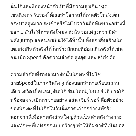
นั้นได้และมีกองหน้าตัวเป้าที่มีความสูงเกิน 190
เซนติเมตร รับรองได้เลยว่าโอกาสได้เทคตัวโหม่งเต็ม
กระบาลสูงมาก จะเข้าหรือไม่ไปว่ากันอีกทีเพราะอย่างที่
บอก… มันไม่มีค่าพลังโหม่ง ดังนั้นขอแค่สูงกว่า มีค่า
พลัง Jump สักหน่อยเป็นใช้ได้ทั้งนั้น ทั้งสองสิ่งสร้างนัก
เตะเก่งเกินตัวจริงได้ ก็สร้างนักเตะที่อ่อนเกินจริงได้เช่น
กัน เมื่อ Speed คือความสำคัญสูงสุด และ Kick คือ
ความสำคัญที่รองลงมา ดังนั้นนักเตะที่ไม่ใช่
สายSpeedในภาควินนิ่ง 3 ต้องบอกว่าตายเรียบสถาน
เดียว เดวิด เบ็คแฮม, ดิเอโก้ ซิเมโอเน่, โรแบร์โต้ บาจโจ้
หรือจอมระเบิดตาข่ายอย่าง อลัน เชียร์เรอร์ คือตัวอย่าง
ของนักเตะที่ไม่เกิดในวินนิ่งภาคเก่าๆอย่างแท้จริง
นอกจากนี้เมื่อค่าพลังส่วนใหญ่ล้วนเป็นค่าพลังร่างกาย
และทักษะที่แบ่งออกแบบกว้างๆ ทำให้ทีมชาติที่เน้นบอล