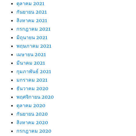
ตุลาคม 2021
กันยายน 2021
สิงหาคม 2021
กรกฎาคม 2021
มิถุนายน 2021
พฤษภาคม 2021
เมษายน 2021
มีนาคม 2021
กุมภาพันธ์ 2021
มกราคม 2021
ธันวาคม 2020
พฤศจิกายน 2020
ตุลาคม 2020
กันยายน 2020
สิงหาคม 2020
กรกฎาคม 2020