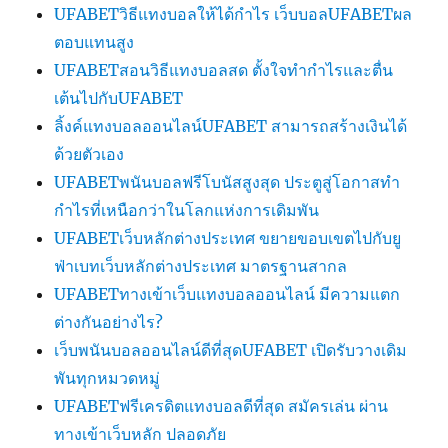
UFABETวิธีแทงบอลให้ได้กำไร เว็บบอลUFABETผล
ตอบแทนสูง
UFABETสอนวิธีแทงบอลสด ตั้งใจทำกำไรและตื่น
เต้นไปกับUFABET
ลิ้งค์แทงบอลออนไลน์UFABET สามารถสร้างเงินได้
ด้วยตัวเอง
UFABETพนันบอลฟรีโบนัสสูงสุด ประตูสู่โอกาสทำ
กำไรที่เหนือกว่าในโลกแห่งการเดิมพัน
UFABETเว็บหลักต่างประเทศ ขยายขอบเขตไปกับยู
ฟ่าเบทเว็บหลักต่างประเทศ มาตรฐานสากล
UFABETทางเข้าเว็บแทงบอลออนไลน์ มีความแตก
ต่างกันอย่างไร?
เว็บพนันบอลออนไลน์ดีที่สุดUFABET เปิดรับวางเดิม
พันทุกหมวดหมู่
UFABETฟรีเครดิตแทงบอลดีที่สุด สมัครเล่น ผ่าน
ทางเข้าเว็บหลัก ปลอดภัย