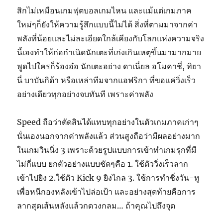
สิกไม่เหมือนเกมฟุตบอลเกมไหน และแม้แต่เกมภาค
ใหม่ๆก็ยังให้ความรู้สึกแบบนี้ไม่ได้ สิ่งที่ตามมาจากค่า
พลังที่น้อยและไม่ละเอียดใกล้เคียงกับโลกแห่งความจริง
นี้เองทำให้ก่อกำเนิดนักเตะที่เก่งเกินเหตุขึ้นมามากมาย
พูดไปใครก็ร้องอ๋อ นักเตะอย่าง ดาเนี่ยล อโมคาชี่, ทิยา
นี่ บาบันกิด้า หรือเหล่าทีมจากแอฟริกา ที่ขอเเค่วิ่งเร็ว
อย่างเดียวทุกอย่างจบทันที เพราะค่าพลัง
Speed ถือว่าตัดสินได้เเทบทุกอย่างในตัวเกมภาคเก่าๆ
นั่นเองนอกจากค่าพลังเเล้ว ส่วนสูงถือว่ามีผลอย่างมาก
ในเกมวินนิ่ง 3 เพราะด้วยรูปแบบการเข้าทำเกมรุกที่มี
ไม่กี่แบบ ยกตัวอย่างแบบชัดๆคือ 1. ใช้ตัววิ่งเร็วลาก
เข้าไปยิง 2.ใช้ตัว Kick 9 ยิงไกล 3. ใช้การทำชิ่งวัน-ทู
เพื่อหนีกองหลังเข้าไปล่อเป้า และอย่างสุดท้ายคือการ
ลากสุดเส้นหลังแล้วกดวงกลม… ถ้าคุณไปถึงจุด